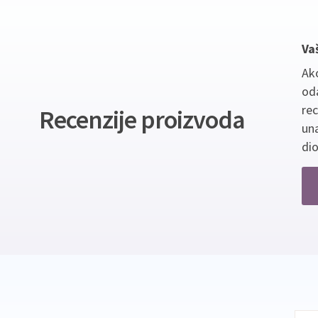
Va
Ako
oda
re
Recenzije proizvoda
un
dio