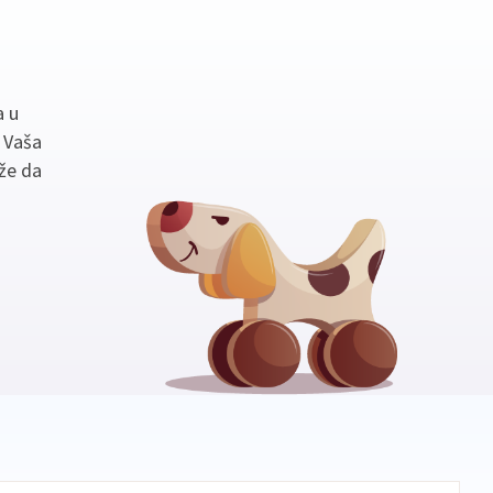
a u
. Vaša
že da