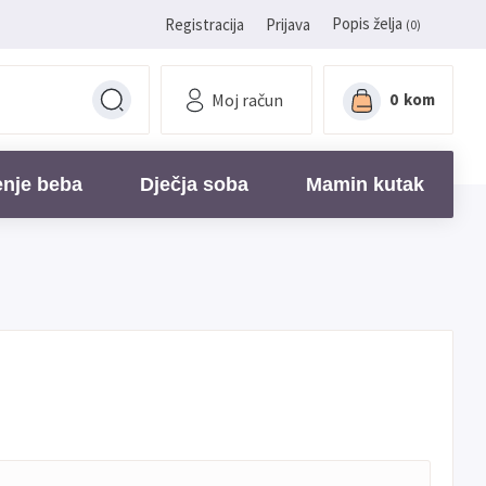
Popis želja
Registracija
Prijava
(0)
Moj račun
0
kom
enje beba
Dječja soba
Mamin kutak