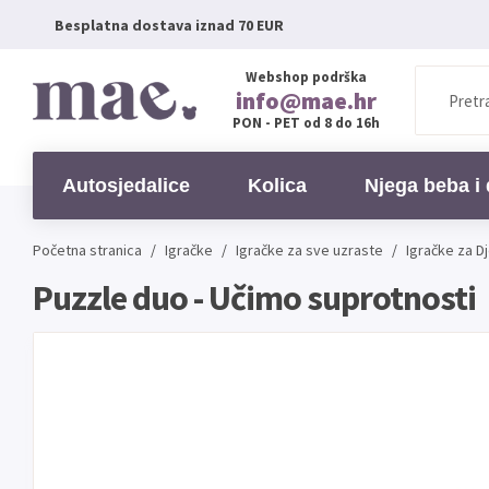
Besplatna dostava iznad 70 EUR
Webshop podrška
info@mae.hr
PON - PET od 8 do 16h
Autosjedalice
Kolica
Njega beba i 
Početna stranica
/
Igračke
/
Igračke za sve uzraste
/
Igračke za D
Puzzle duo - Učimo suprotnosti