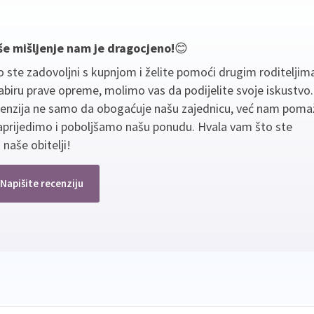
še mišljenje nam je dragocjeno!
😊
 ste zadovoljni s kupnjom i želite pomoći drugim roditeljim
biru prave opreme, molimo vas da podijelite svoje iskustvo
cenzija ne samo da obogaćuje našu zajednicu, već nam poma
aprijedimo i poboljšamo našu ponudu. Hvala vam što ste
 naše obitelji!
Napišite recenziju