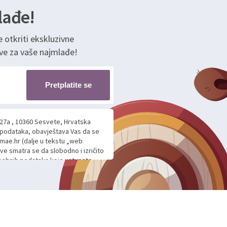
lađe!
e otkriti ekskluzivne
ve za vaše najmlađe!
Pretplatite se
 27a , 10360 Sesvete, Hrvatska
h podataka, obavještava Vas da se
mae.hr (dalje u tekstu „web
ave smatra se da slobodno i izričito
 osobnih podataka koje ustupate
ljnje komunikacije na Vaš upit
m davanju podataka te ovu Izjavu
voje osobne podatke u jednu od
anicama. BRO'N BRO d.o.o. će s
edbi o zaštiti podataka koju
i kolačića koju možete pročitati