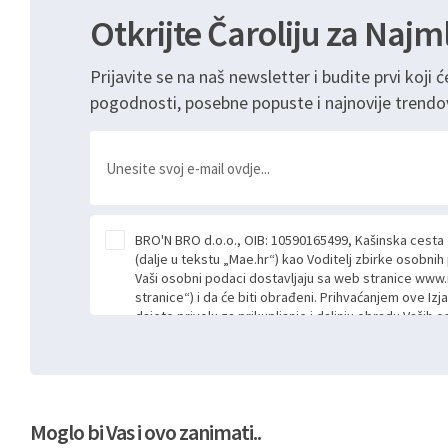
Otkrijte Čaroliju za Najm
Prijavite se na naš newsletter i budite prvi koji ć
pogodnosti, posebne popuste i najnovije trendo
BRO'N BRO d.o.o., OIB: 10590165499, Kašinska cesta
(dalje u tekstu „Mae.hr“) kao Voditelj zbirke osobni
Vaši osobni podaci dostavljaju sa web stranice www.
stranice“) i da će biti obrađeni. Prihvaćanjem ove Izj
dajete privolu za prikupljanje i daljnju obradu Vaših
Mae.hr putem ovih web stranica u svrhu odgovora i da
poslan kroz kontakt obrazac. Radi se o dobrovoljno
niste dužni prihvatiti odnosno niste dužni unositi s
prijavnih formi/obrazaca dostupnih na ovim web str
Vašim osobnim podacima postupati sukladno Općoj ur
Moglo bi Vas i ovo zanimati..
možete pročitati ovdje, sukladno Politici privatnosti 