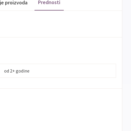
Prednosti
ije proizvoda
od 2+ godine