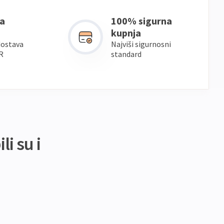
a
100% sigurna
kupnja
dostava
Najviši sigurnosni
R
standard
li su i