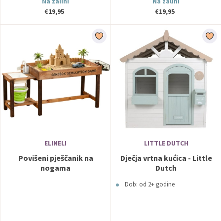
Na zalihi
Na zalihi
€19,95
€19,95
ELINELI
LITTLE DUTCH
Povišeni pješčanik na
Dječja vrtna kućica - Little
nogama
Dutch
Dob: od 2+ godine