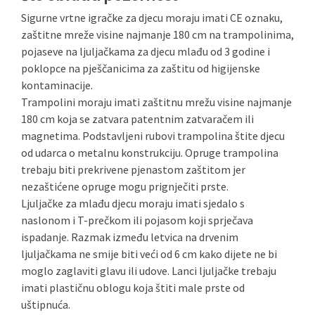
Sigurne vrtne igračke za djecu moraju imati CE oznaku,
zaštitne mreže visine najmanje 180 cm na trampolinima,
pojaseve na ljuljačkama za djecu mlađu od 3 godine i
poklopce na pješčanicima za zaštitu od higijenske
kontaminacije.
Trampolini moraju imati zaštitnu mrežu visine najmanje
180 cm koja se zatvara patentnim zatvaračem ili
magnetima. Podstavljeni rubovi trampolina štite djecu
od udarca o metalnu konstrukciju. Opruge trampolina
trebaju biti prekrivene pjenastom zaštitom jer
nezaštićene opruge mogu prignječiti prste.
Ljuljačke za mlađu djecu moraju imati sjedalo s
naslonom i T-prečkom ili pojasom koji sprječava
ispadanje. Razmak između letvica na drvenim
ljuljačkama ne smije biti veći od 6 cm kako dijete ne bi
moglo zaglaviti glavu ili udove. Lanci ljuljačke trebaju
imati plastičnu oblogu koja štiti male prste od
uštipnuća.