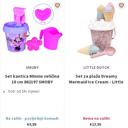
SMOBY
LITTLE DUTCH
Set kantica Minnie veličina
Set za plažu Dreamy
18 cm 862197 SMOBY
Mermaid Ice Cream - Little
Dutch
Dob: od 18+ mjeseci
Na zalihi - posljednji komadi
Nema na zalihi
€9,89
€13,95