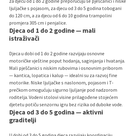
za djecu od 1 do 2 godine preporučuju se pješčanici i niske
ljuljačke s pojasom, za djecu od 3 do 5 godina tobogani
do 120 cm, a za djecu od 6 do 10 godina trampolini
promjera 305 cm i penjalice.
Djeca od 1 do 2 godine — mali
istraživači
Djeca u dobi od 1 do 2 godine razvijaju osnovne
motoričke vještine poput hodanja, saginjanja i hvatanja.
Mali pješčanici s niskim rubovima i osnovnim priborom
— kantica, lopatica i kalup — idealni su za razvoj fine
motorike. Niske ljuljačke s naslonom, pojasom i T-
prečkom omogućuju sigurno ljuljanje pod nadzorom
roditelja. Vodeni stolovi visine prilagođene stojećem
djetetu potiču senzornu igru bez rizika od duboke vode.
Djeca od 3 do 5 godina — aktivni
graditelji
U dobi od 3 do 5 godina djeca razvijaju koordinaciju,