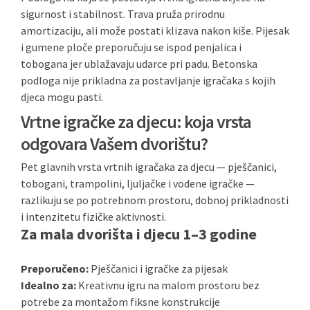
sigurnost i stabilnost. Trava pruža prirodnu
amortizaciju, ali može postati klizava nakon kiše. Pijesak
i gumene ploče preporučuju se ispod penjalica i
tobogana jer ublažavaju udarce pri padu. Betonska
podloga nije prikladna za postavljanje igračaka s kojih
djeca mogu pasti.
Vrtne igračke za djecu: koja vrsta
odgovara Vašem dvorištu?
Pet glavnih vrsta vrtnih igračaka za djecu — pješčanici,
tobogani, trampolini, ljuljačke i vodene igračke —
razlikuju se po potrebnom prostoru, dobnoj prikladnosti
i intenzitetu fizičke aktivnosti.
Za mala dvorišta i djecu 1–3 godine
Preporučeno:
Pješčanici i igračke za pijesak
Idealno za:
Kreativnu igru na malom prostoru bez
potrebe za montažom fiksne konstrukcije