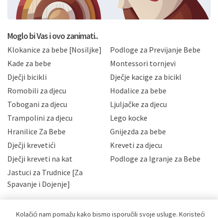
BRO'N BRO d.o.o. će s Vašim osobnim podacima
postupati sukladno Općoj uredbi o zaštiti podataka
koju možete pročitati ovdje, sukladno Politici
privatnosti i kolačića koju možete pročitati ovdje i
Moglo bi Vas i ovo zanimati..
sukladno drugim primjenjivim propisima Republike
Klokanice za bebe [Nosiljke]
Podloge za Previjanje Bebe
Hrvatske, a uvijek uz primjenu odgovarajućih tehničkih i
sigurnosnih mjera zaštite osobnih podataka od
Kade za bebe
Montessori tornjevi
neovlaštenog pristupa, zlouporabe, otkrivanja,
Dječji bicikli
Dječje kacige za bicikl
gubitka ili uništenja. Mae.hr štiti privatnost svojih
korisnika i posjetitelja web stranica, čuva povjerljivost
Romobili za djecu
Hodalice za bebe
Vaših osobnih podataka te omogućava pristup i
Tobogani za djecu
Ljuljačke za djecu
priopćavanje osobnih podataka samo onim svojim
zaposlenicima kojima su isti potrebni radi provedbe
Trampolini za djecu
Lego kocke
njihovih poslovnih aktivnosti, a trećim osobama samo u
Hranilice Za Bebe
Gnijezda za bebe
slučajevima koji su dozvoljeni zakonima. Napominjemo
da možete u svako doba, u potpunosti ili djelomice,
Dječji krevetići
Kreveti za djecu
bez naknade i objašnjenja odustati od dane privole i
Dječji kreveti na kat
Podloge za Igranje za Bebe
zatražiti prestanak aktivnosti obrade Vaših osobnih
Jastuci za Trudnice [Za
podataka. Opoziv privole možete podnijeti poštom na
gore navedenu adresu ili e-mailom na adresu:
Spavanje i Dojenje]
Kolačići nam pomažu kako bismo isporučili svoje usluge. Koristeći