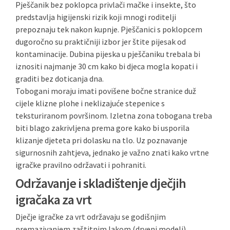
Pješčanik bez poklopca privlači mačke i insekte, što
predstavlja higijenski rizik koji mnogi roditelji
prepoznaju tek nakon kupnje. Pješčanici s poklopcem
dugoročno su praktičniji izbor jer štite pijesak od
kontaminacije. Dubina pijeska u pješčaniku trebala bi
iznositi najmanje 30 cm kako bi djeca mogla kopati i
graditi bez doticanja dna.
Tobogani moraju imati povišene bočne stranice duž
cijele klizne plohe i neklizajuće stepenice s
teksturiranom površinom. Izletna zona tobogana treba
biti blago zakrivljena prema gore kako bi usporila
klizanje djeteta pri dolasku na tlo. Uz poznavanje
sigurnosnih zahtjeva, jednako je važno znati kako vrtne
igračke pravilno održavati i pohraniti.
Održavanje i skladištenje dječjih
igračaka za vrt
Dječje igračke za vrt održavaju se godišnjim
premazivanjem zaštitnim lakom (drveni modeli),