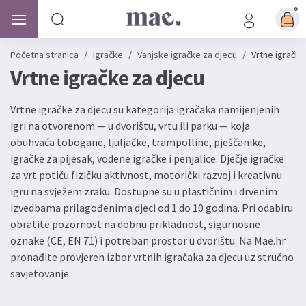
0
Početna stranica
/
Igračke
/
Vanjske igračke za djecu
/
Vrtne igračke
Vrtne igračke za djecu
Vrtne igračke za djecu su kategorija igračaka namijenjenih
igri na otvorenom — u dvorištu, vrtu ili parku — koja
obuhvaća tobogane, ljuljačke, trampolline, pješčanike,
igračke za pijesak, vodene igračke i penjalice. Dječje igračke
za vrt potiču fizičku aktivnost, motorički razvoj i kreativnu
igru na svježem zraku. Dostupne su u plastičnim i drvenim
izvedbama prilagođenima djeci od 1 do 10 godina. Pri odabiru
obratite pozornost na dobnu prikladnost, sigurnosne
oznake (CE, EN 71) i potreban prostor u dvorištu. Na Mae.hr
pronađite provjeren izbor vrtnih igračaka za djecu uz stručno
savjetovanje.