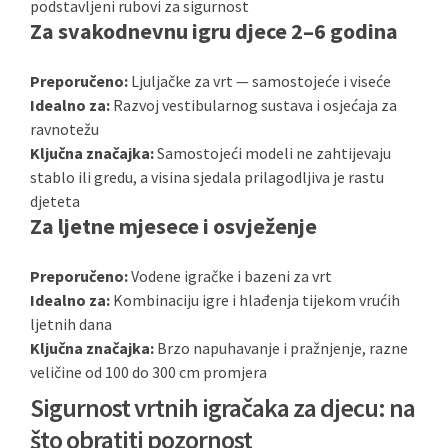
podstavljeni rubovi za sigurnost
Za svakodnevnu igru djece 2–6 godina
Preporučeno:
Ljuljačke za vrt — samostojeće i viseće
Idealno za:
Razvoj vestibularnog sustava i osjećaja za
ravnotežu
Ključna značajka:
Samostojeći modeli ne zahtijevaju
stablo ili gredu, a visina sjedala prilagodljiva je rastu
djeteta
Za ljetne mjesece i osvježenje
Preporučeno:
Vodene igračke i bazeni za vrt
Idealno za:
Kombinaciju igre i hlađenja tijekom vrućih
ljetnih dana
Ključna značajka:
Brzo napuhavanje i pražnjenje, razne
veličine od 100 do 300 cm promjera
Sigurnost vrtnih igračaka za djecu: na
što obratiti pozornost