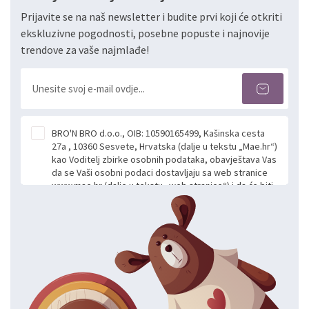
Prijavite se na naš newsletter i budite prvi koji će otkriti
ekskluzivne pogodnosti, posebne popuste i najnovije
trendove za vaše najmlađe!
BRO'N BRO d.o.o., OIB: 10590165499, Kašinska cesta
27a , 10360 Sesvete, Hrvatska (dalje u tekstu „Mae.hr“)
kao Voditelj zbirke osobnih podataka, obavještava Vas
da se Vaši osobni podaci dostavljaju sa web stranice
www.mae.hr (dalje u tekstu „web stranice“) i da će biti
obrađeni. Prihvaćanjem ove Izjave smatra se da
slobodno i izričito dajete privolu za prikupljanje i daljnju
obradu Vaših osobnih podataka koje ustupate Mae.hr
putem ovih web stranica u svrhu odgovora i daljnje
komunikacije na Vaš upit poslan kroz kontakt obrazac.
Radi se o dobrovoljnom davanju podataka te ovu
Izjavu niste dužni prihvatiti odnosno niste dužni unositi
svoje osobne podatke u jednu od prijavnih
formi/obrazaca dostupnih na ovim web stranicama.