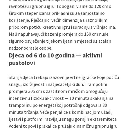
ravnotežu i grupnu igru. Tobogani visine do 120 cm s
širokim stepenicama prikladni su za samostalno
korištenje. Pješčanici većih dimenzija s raznolikim
priborom potiču kreativnu igru i suradnju s vršnjacima.
Mali napuhavajući bazeni promjera do 150 cm nude
sigurno osvježenje tijekom ljetnih mjeseci uz stalan
nadzor odrasle osobe.
Djeca od 6 do 10 godina — aktivni
pustolovi
Starija djeca trebaju izazovnije vrtne igračke koje potiču
snagu, izdržljivost i natjecateljski duh. Trampolini
promjera 305 cm s zaštitnom mrežom omogućuju
intenzivnu fizičku aktivnost — 10 minuta skakanja na
trampolinu po energetskoj potrošnji odgovara 30
minuta trčanja. Veće penjalice s kombinacijom užadi,
ljestvi i platformi razvijaju snagu gornjih ekstremiteta.
Vodeni topovi i prskalice pružaju dinamičnu grupnu igru