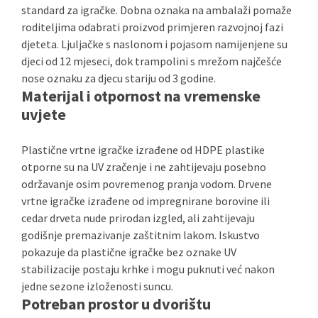
standard za igračke. Dobna oznaka na ambalaži pomaže
roditeljima odabrati proizvod primjeren razvojnoj fazi
djeteta. Ljuljačke s naslonom i pojasom namijenjene su
djeci od 12 mjeseci, dok trampolini s mrežom najčešće
nose oznaku za djecu stariju od 3 godine.
Materijal i otpornost na vremenske
uvjete
Plastične vrtne igračke izrađene od HDPE plastike
otporne su na UV zračenje i ne zahtijevaju posebno
održavanje osim povremenog pranja vodom. Drvene
vrtne igračke izrađene od impregnirane borovine ili
cedar drveta nude prirodan izgled, ali zahtijevaju
godišnje premazivanje zaštitnim lakom. Iskustvo
pokazuje da plastične igračke bez oznake UV
stabilizacije postaju krhke i mogu puknuti već nakon
jedne sezone izloženosti suncu.
Potreban prostor u dvorištu