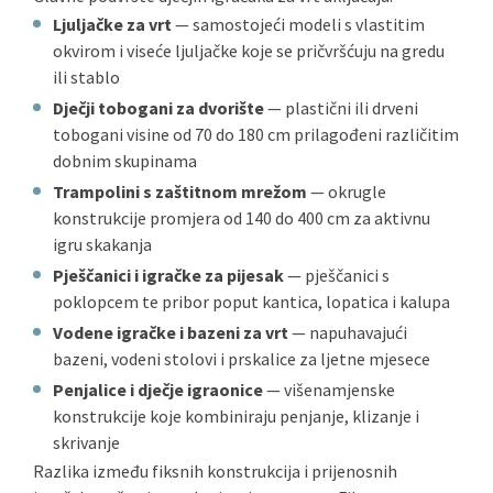
Ljuljačke za vrt
— samostojeći modeli s vlastitim
okvirom i viseće ljuljačke koje se pričvršćuju na gredu
ili stablo
Dječji tobogani za dvorište
— plastični ili drveni
tobogani visine od 70 do 180 cm prilagođeni različitim
dobnim skupinama
Trampolini s zaštitnom mrežom
— okrugle
konstrukcije promjera od 140 do 400 cm za aktivnu
igru skakanja
Pješčanici i igračke za pijesak
— pješčanici s
poklopcem te pribor poput kantica, lopatica i kalupa
Vodene igračke i bazeni za vrt
— napuhavajući
bazeni, vodeni stolovi i prskalice za ljetne mjesece
Penjalice i dječje igraonice
— višenamjenske
konstrukcije koje kombiniraju penjanje, klizanje i
skrivanje
Razlika između fiksnih konstrukcija i prijenosnih