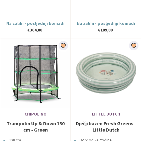
Na zalihi - posljednji komadi
Na zalihi - posljednji komadi
€364,00
€109,00
CHIPOLINO
LITTLE DUTCH
Trampolin Up & Down 130
Dječji bazen Fresh Greens -
cm - Green
Little Dutch
130 cm
Dob: od 2+ godine