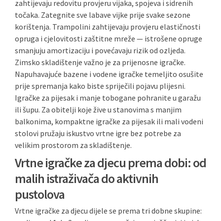
zahtijevaju redovitu provjeru vijaka, spojeva i sidrenih
točaka. Zategnite sve labave vijke prije svake sezone
korištenja. Trampolini zahtijevaju provjeru elastičnosti
opruga i cjelovitosti zaštitne mreže — istrošene opruge
smanjuju amortizaciju i povećavaju rizik od ozljeda.
Zimsko skladištenje važno je za prijenosne igračke.
Napuhavajuće bazene i vodene igračke temeljito osušite
prije spremanja kako biste spriječili pojavu plijesni.
Igračke za pijesak i manje tobogane pohranite u garažu
ili šupu. Za obitelji koje žive u stanovima s manjim
balkonima, kompaktne igračke za pijesak ili mali vodeni
stolovi pružaju iskustvo vrtne igre bez potrebe za
velikim prostorom za skladištenje.
Vrtne igračke za djecu prema dobi: od
malih istraživača do aktivnih
pustolova
Vrtne igračke za djecu dijele se prema tri dobne skupine: