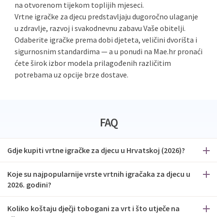
na otvorenom tijekom toplijih mjeseci.
Vrtne igračke za djecu predstavljaju dugoročno ulaganje
u zdravlje, razvoj i svakodnevnu zabavu Vaše obitelji.
Odaberite igračke prema dobi djeteta, veličini dvorišta i
sigurnosnim standardima — a u ponudi na Mae.hr pronaći
ćete širok izbor modela prilagođenih različitim
potrebama uz opcije brze dostave.
FAQ
Gdje kupiti vrtne igračke za djecu u Hrvatskoj (2026)?
Koje su najpopularnije vrste vrtnih igračaka za djecu u
2026. godini?
Koliko koštaju dječji tobogani za vrt i što utječe na