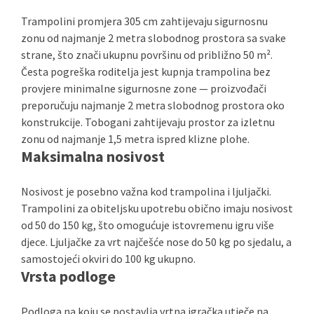
Trampolini promjera 305 cm zahtijevaju sigurnosnu
zonu od najmanje 2 metra slobodnog prostora sa svake
strane, što znači ukupnu površinu od približno 50 m².
Česta pogreška roditelja jest kupnja trampolina bez
provjere minimalne sigurnosne zone — proizvođači
preporučuju najmanje 2 metra slobodnog prostora oko
konstrukcije. Tobogani zahtijevaju prostor za izletnu
zonu od najmanje 1,5 metra ispred klizne plohe.
Maksimalna nosivost
Nosivost je posebno važna kod trampolina i ljuljački.
Trampolini za obiteljsku upotrebu obično imaju nosivost
od 50 do 150 kg, što omogućuje istovremenu igru više
djece. Ljuljačke za vrt najčešće nose do 50 kg po sjedalu, a
samostojeći okviri do 100 kg ukupno.
Vrsta podloge
Podloga na koju se postavlja vrtna igračka utječe na