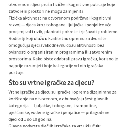
otvorenom djeci pruža fizičke i kognitivne poticaje koje
zatvoreni prostori ne mogu zamijeniti.
Fizička aktivnost na otvorenom podržava i kognitivni
razvoj — djeca kroz tobogane, ljuljačke i penjalice uče
procjenjivati rizik, planirati pokrete i rješavati probleme.
Roditelji koji ulažu u kvalitetnu opremu za dvorište
omogućuju djeci svakodnevnu dozu aktivnosti bez
ovisnosti o organiziranim programima ili zatvorenim
prostorima. Kako biste odabrali pravu igračku, korisno je
najprije razumjeti koje kategorije vrtnih igračaka
postoje.
Što su vrtne igračke za djecu?
Vrtne igračke za djecu su igračke i oprema dizajnirane za
korištenje na otvorenom, a obuhvaćaju šest glavnih
kategorija — ljuljačke, tobogane, trampoline,
pješčanike, vodene igračke i penjalice — prilagođene
djeci od 1 do 10 godina.
Glavne podvrste dječjih igračaka za vrt uključuju: