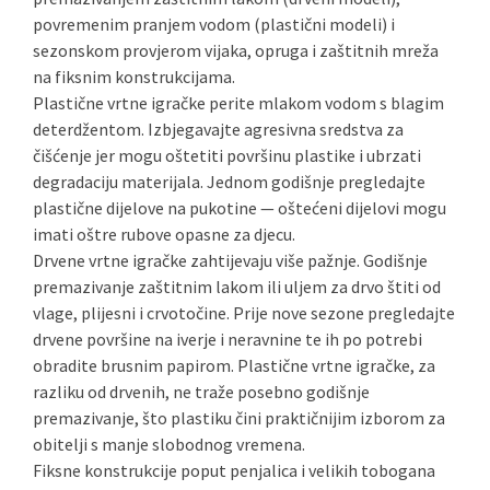
povremenim pranjem vodom (plastični modeli) i
sezonskom provjerom vijaka, opruga i zaštitnih mreža
na fiksnim konstrukcijama.
Plastične vrtne igračke perite mlakom vodom s blagim
deterdžentom. Izbjegavajte agresivna sredstva za
čišćenje jer mogu oštetiti površinu plastike i ubrzati
degradaciju materijala. Jednom godišnje pregledajte
plastične dijelove na pukotine — oštećeni dijelovi mogu
imati oštre rubove opasne za djecu.
Drvene vrtne igračke zahtijevaju više pažnje. Godišnje
premazivanje zaštitnim lakom ili uljem za drvo štiti od
vlage, plijesni i crvotočine. Prije nove sezone pregledajte
drvene površine na iverje i neravnine te ih po potrebi
obradite brusnim papirom. Plastične vrtne igračke, za
razliku od drvenih, ne traže posebno godišnje
premazivanje, što plastiku čini praktičnijim izborom za
obitelji s manje slobodnog vremena.
Fiksne konstrukcije poput penjalica i velikih tobogana