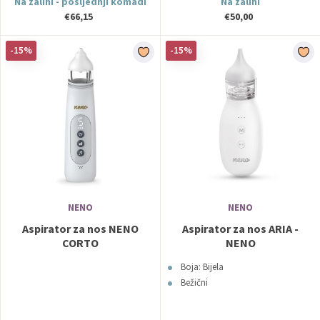
Na zalihi - posljednji komadi
Na zalihi
€66,15
€50,00
-15%
-15%
NENO
NENO
Aspirator za nos NENO
Aspirator za nos ARIA -
CORTO
NENO
Boja: Bijela
Bežični