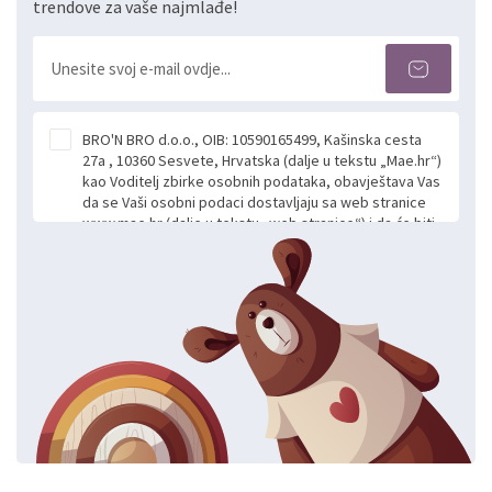
trendove za vaše najmlađe!
BRO'N BRO d.o.o., OIB: 10590165499, Kašinska cesta
27a , 10360 Sesvete, Hrvatska (dalje u tekstu „Mae.hr“)
kao Voditelj zbirke osobnih podataka, obavještava Vas
da se Vaši osobni podaci dostavljaju sa web stranice
www.mae.hr (dalje u tekstu „web stranice“) i da će biti
obrađeni. Prihvaćanjem ove Izjave smatra se da
slobodno i izričito dajete privolu za prikupljanje i daljnju
obradu Vaših osobnih podataka koje ustupate Mae.hr
putem ovih web stranica u svrhu odgovora i daljnje
komunikacije na Vaš upit poslan kroz kontakt obrazac.
Radi se o dobrovoljnom davanju podataka te ovu
Izjavu niste dužni prihvatiti odnosno niste dužni unositi
svoje osobne podatke u jednu od prijavnih
formi/obrazaca dostupnih na ovim web stranicama.
BRO'N BRO d.o.o. će s Vašim osobnim podacima
postupati sukladno Općoj uredbi o zaštiti podataka
koju možete pročitati ovdje, sukladno Politici