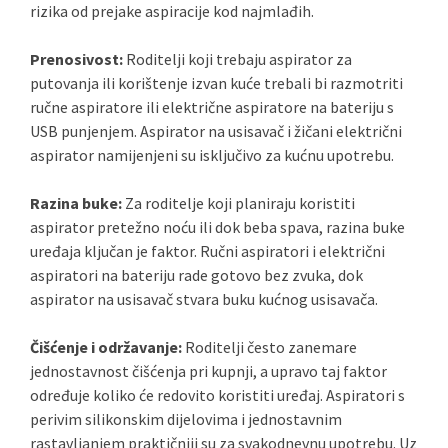
rizika od prejake aspiracije kod najmlađih.
Prenosivost:
Roditelji koji trebaju aspirator za
putovanja ili korištenje izvan kuće trebali bi razmotriti
ručne aspiratore ili električne aspiratore na bateriju s
USB punjenjem. Aspirator na usisavač i žičani električni
aspirator namijenjeni su isključivo za kućnu upotrebu.
Razina buke:
Za roditelje koji planiraju koristiti
aspirator pretežno noću ili dok beba spava, razina buke
uređaja ključan je faktor. Ručni aspiratori i električni
aspiratori na bateriju rade gotovo bez zvuka, dok
aspirator na usisavač stvara buku kućnog usisavača.
Čišćenje i održavanje:
Roditelji često zanemare
jednostavnost čišćenja pri kupnji, a upravo taj faktor
određuje koliko će redovito koristiti uređaj. Aspiratori s
perivim silikonskim dijelovima i jednostavnim
rastavljanjem praktičniji su za svakodnevnu upotrebu. Uz