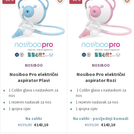
vrhunska kvaliteta
dizajniran i proizveden u Europi
NOSIBOO
NOSIBOO
Nosiboo Pro električni
Nosiboo Pro električni
aspirator Plavi
aspirator Rozi
1 Colibri glava s nastavkom za
1 Colibri glava s nastavkom za
nos
nos
1 rezervni nastavak za nos
1 rezervni nastavak za nos
1 spojna cijev
1 spojna cijev
1 zračna mrežica
1 zračna mrežica
Na zalihi
Na zalihi - posljednji komadi
1 četka
1 četka
€159,00
€143,10
€159,00
€143,10