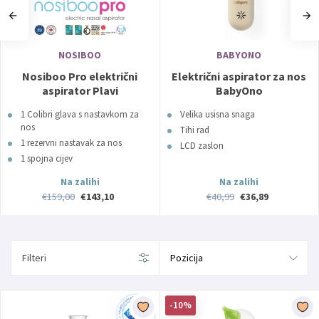
NOSIBOO
BABYONO
Nosiboo Pro električni
Električni aspirator za nos
aspirator Plavi
BabyOno
1 Colibri glava s nastavkom za
Velika usisna snaga
nos
Tihi rad
1 rezervni nastavak za nos
LCD zaslon
1 spojna cijev
1 zračna mrežica
Na zalihi
Na zalihi
1 četka
€159,00
€143,10
€40,99
€36,89
Filteri
-10%