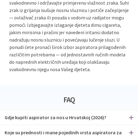
svakodnevno i održavajte primjerenu vlažnost zraka. Suhi
zrak iz grijanja isušuje nosnu sluznicu i potiče začepljenje
— ovlaživač zraka ili posuda s vodom uz radijator mogu
pomoći. Izbjegavajte izlaganje djeteta dimu cigareta,
jakim mirisima i prašini jer navedeni iritansi dodatno
nadražuju nosnu sluznicu i povećavaju lučenje sluzi. U
ponudi ćete pronaći širok izbor aspiratora prilagođenih
različitim potrebama — od jednostavnih ručnih modela
do naprednih električnih uređaja koji olakšavaju
svakodnevnu njegu nosa Vašeg djeteta.
FAQ
Gdje kupiti aspirator za nos u Hrvatskoj (2026)?
Koje su prednosti i mane pojedinih vrsta aspiratora za