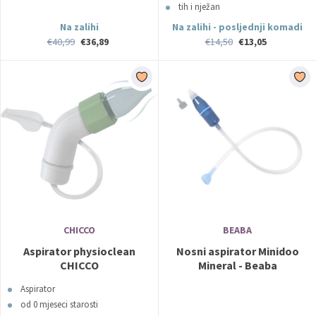
tih i nježan
pokretan snagom vaših pluća
Na zalihi
Na zalihi - posljednji komadi
nije potreban filtar
€40,99
€36,89
€14,50
€13,05
CHICCO
BEABA
Aspirator physioclean
Nosni aspirator Minidoo
CHICCO
Mineral - Beaba
Aspirator
od 0 mjeseci starosti