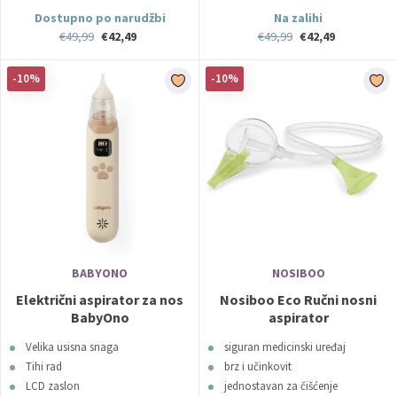
Dostupno po narudžbi
Na zalihi
€49,99
€42,49
€49,99
€42,49
-10%
-10%
BABYONO
NOSIBOO
Električni aspirator za nos
Nosiboo Eco Ručni nosni
BabyOno
aspirator
Velika usisna snaga
siguran medicinski uređaj
Tihi rad
brz i učinkovit
LCD zaslon
jednostavan za čišćenje