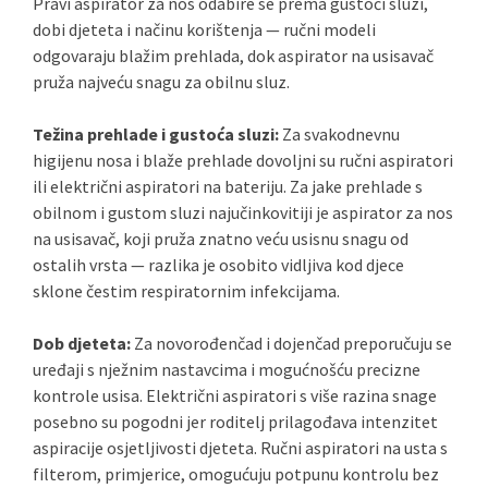
Pravi aspirator za nos odabire se prema gustoći sluzi,
dobi djeteta i načinu korištenja — ručni modeli
odgovaraju blažim prehlada, dok aspirator na usisavač
pruža najveću snagu za obilnu sluz.
Težina prehlade i gustoća sluzi:
Za svakodnevnu
higijenu nosa i blaže prehlade dovoljni su ručni aspiratori
ili električni aspiratori na bateriju. Za jake prehlade s
obilnom i gustom sluzi najučinkovitiji je aspirator za nos
na usisavač, koji pruža znatno veću usisnu snagu od
ostalih vrsta — razlika je osobito vidljiva kod djece
sklone čestim respiratornim infekcijama.
Dob djeteta:
Za novorođenčad i dojenčad preporučuju se
uređaji s nježnim nastavcima i mogućnošću precizne
kontrole usisa. Električni aspiratori s više razina snage
posebno su pogodni jer roditelj prilagođava intenzitet
aspiracije osjetljivosti djeteta. Ručni aspiratori na usta s
filterom, primjerice, omogućuju potpunu kontrolu bez