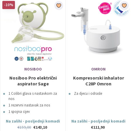
-10%
NOSIBOO
OMRON
Nosiboo Pro električni
Kompresorski inhalator
aspirator Sage
C28P Omron
1 Colibri glava s nastavkom za
Za djecu i odrasle
nos
1 rezervni nastavak za nos
1 spojna cijev
1 zračna mrežica
Na zalihi - posljednji komadi
Na zalihi - posljednji komadi
1 četka
€159,00
€143,10
€111,90