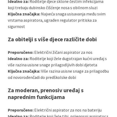
Idealno za:
Roditelje djece sklone čestim infekcijama
koji trebaju dubinsko čišćenje nosa s obilnom sluzi
Ključna značajka:
Najveća snaga usisavanja među svim
vrstama aspiratora, ugrađen regulator pritiska za
sigurnost
Za obitelji s više djece različite dobi
Preporučeno:
Električni žičani aspirator za nos
Idealno za:
Roditelje koji žele dugotrajan kućni uređaj s
više razina usisne snage prilagodljivih dobi djeteta
Ključna značajka:
Više razina usisne snage za prilagodbu
od novorođenčadi do predškolske dobi
Za moderan, prenosiv uređaj s
naprednim funkcijama
Preporučeno:
Električni aspirator za nos na bateriju
Idealno za:
Roditelje koji žele tihi, prijenosni aspirator s