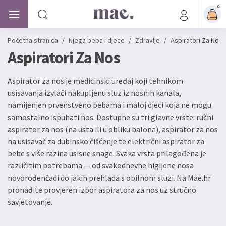
0
Početna stranica
/
Njega beba i djece
/
Zdravlje
/
Aspiratori Za Nos
Aspiratori Za Nos
Aspirator za nos je medicinski uređaj koji tehnikom
usisavanja izvlači nakupljenu sluz iz nosnih kanala,
namijenjen prvenstveno bebama i maloj djeci koja ne mogu
samostalno ispuhati nos. Dostupne su tri glavne vrste: ručni
aspirator za nos (na usta ili u obliku balona), aspirator za nos
na usisavač za dubinsko čišćenje te električni aspirator za
bebe s više razina usisne snage. Svaka vrsta prilagođena je
različitim potrebama — od svakodnevne higijene nosa
novorođenčadi do jakih prehlada s obilnom sluzi. Na Mae.hr
pronađite provjeren izbor aspiratora za nos uz stručno
savjetovanje.