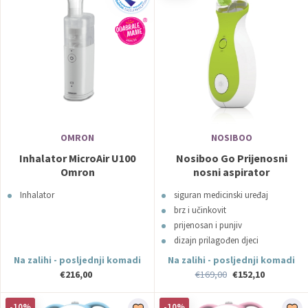
OMRON
NOSIBOO
Inhalator MicroAir U100
Nosiboo Go Prijenosni
Omron
nosni aspirator
Inhalator
siguran medicinski uređaj
brz i učinkovit
prijenosan i punjiv
dizajn prilagođen djeci
jednostavan za čišćenje
Na zalihi - posljednji komadi
Na zalihi - posljednji komadi
UPT: ultimate power technology
€216,00
€169,00
€152,10
patentirana Pingvin glava
bez BPA
-10%
-10%