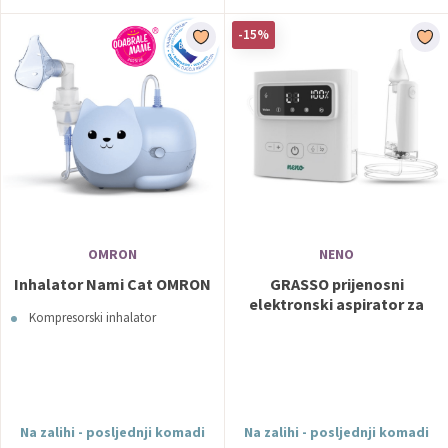
-15%
OMRON
NENO
Inhalator Nami Cat OMRON
GRASSO prijenosni
elektronski aspirator za
Kompresorski inhalator
nos NENO
Na zalihi - posljednji komadi
Na zalihi - posljednji komadi