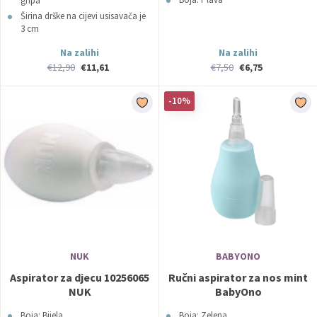
gripa
Širina drške na cijevi usisavača je
3 cm
Materijal aspiratora bez bisfenola
Na zalihi
Na zalihi
Ne izaziva alergije
€12,90
€11,61
€7,50
€6,75
-10%
NUK
BABYONO
Aspirator za djecu 10256065
Ručni aspirator za nos mint
NUK
BabyOno
Boja: Bijela
Boja: Zelena