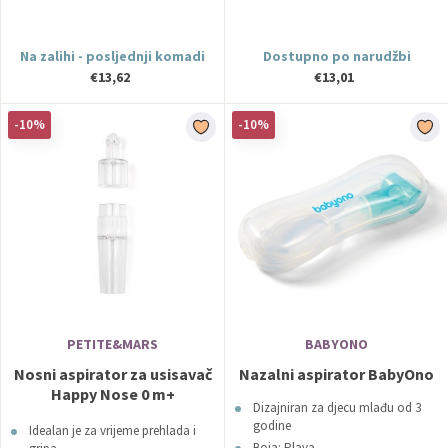
Na zalihi - posljednji komadi
Dostupno po narudžbi
€13,62
€13,01
-10%
-10%
PETITE&MARS
BABYONO
Nosni aspirator za usisavač
Nazalni aspirator BabyOno
Happy Nose 0 m+
Dizajniran za djecu mlađu od 3
PETITE&MARS
godine
Idealan je za vrijeme prehlada i
Boja: Plava