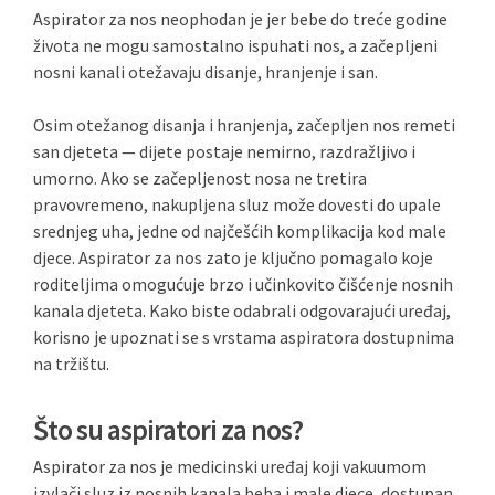
Aspirator za nos neophodan je jer bebe do treće godine
života ne mogu samostalno ispuhati nos, a začepljeni
nosni kanali otežavaju disanje, hranjenje i san.
Osim otežanog disanja i hranjenja, začepljen nos remeti
san djeteta — dijete postaje nemirno, razdražljivo i
umorno. Ako se začepljenost nosa ne tretira
pravovremeno, nakupljena sluz može dovesti do upale
srednjeg uha, jedne od najčešćih komplikacija kod male
djece. Aspirator za nos zato je ključno pomagalo koje
roditeljima omogućuje brzo i učinkovito čišćenje nosnih
kanala djeteta. Kako biste odabrali odgovarajući uređaj,
korisno je upoznati se s vrstama aspiratora dostupnima
na tržištu.
Što su aspiratori za nos?
Aspirator za nos je medicinski uređaj koji vakuumom
izvlači sluz iz nosnih kanala beba i male djece, dostupan