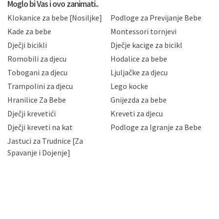
privatnosti i kolačića koju možete pročitati ovdje i
Moglo bi Vas i ovo zanimati..
sukladno drugim primjenjivim propisima Republike
Klokanice za bebe [Nosiljke]
Podloge za Previjanje Bebe
Hrvatske, a uvijek uz primjenu odgovarajućih tehničkih i
sigurnosnih mjera zaštite osobnih podataka od
Kade za bebe
Montessori tornjevi
neovlaštenog pristupa, zlouporabe, otkrivanja,
Dječji bicikli
Dječje kacige za bicikl
gubitka ili uništenja. Mae.hr štiti privatnost svojih
korisnika i posjetitelja web stranica, čuva povjerljivost
Romobili za djecu
Hodalice za bebe
Vaših osobnih podataka te omogućava pristup i
Tobogani za djecu
Ljuljačke za djecu
priopćavanje osobnih podataka samo onim svojim
zaposlenicima kojima su isti potrebni radi provedbe
Trampolini za djecu
Lego kocke
njihovih poslovnih aktivnosti, a trećim osobama samo u
Hranilice Za Bebe
Gnijezda za bebe
slučajevima koji su dozvoljeni zakonima. Napominjemo
da možete u svako doba, u potpunosti ili djelomice,
Dječji krevetići
Kreveti za djecu
bez naknade i objašnjenja odustati od dane privole i
Dječji kreveti na kat
Podloge za Igranje za Bebe
zatražiti prestanak aktivnosti obrade Vaših osobnih
Jastuci za Trudnice [Za
podataka. Opoziv privole možete podnijeti poštom na
gore navedenu adresu ili e-mailom na adresu:
Spavanje i Dojenje]