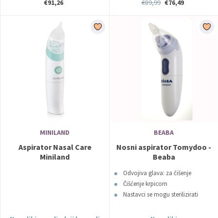
€91,26
€89,99
€76,49
MINILAND
BEABA
Aspirator Nasal Care
Nosni aspirator Tomydoo -
Miniland
Beaba
Odvojiva glava: za čišenje
Čišćenje krpicom
Nastavci se mogu sterilizirati