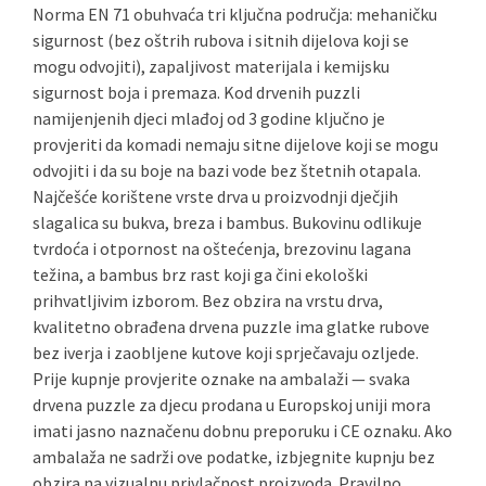
Norma EN 71 obuhvaća tri ključna područja: mehaničku
sigurnost (bez oštrih rubova i sitnih dijelova koji se
mogu odvojiti), zapaljivost materijala i kemijsku
sigurnost boja i premaza. Kod drvenih puzzli
namijenjenih djeci mlađoj od 3 godine ključno je
provjeriti da komadi nemaju sitne dijelove koji se mogu
odvojiti i da su boje na bazi vode bez štetnih otapala.
Najčešće korištene vrste drva u proizvodnji dječjih
slagalica su bukva, breza i bambus. Bukovinu odlikuje
tvrdoća i otpornost na oštećenja, brezovinu lagana
težina, a bambus brz rast koji ga čini ekološki
prihvatljivim izborom. Bez obzira na vrstu drva,
kvalitetno obrađena drvena puzzle ima glatke rubove
bez iverja i zaobljene kutove koji sprječavaju ozljede.
Prije kupnje provjerite oznake na ambalaži — svaka
drvena puzzle za djecu prodana u Europskoj uniji mora
imati jasno naznačenu dobnu preporuku i CE oznaku. Ako
ambalaža ne sadrži ove podatke, izbjegnite kupnju bez
obzira na vizualnu privlačnost proizvoda. Pravilno