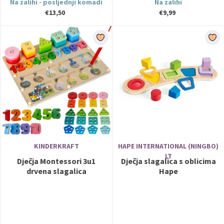
Na zalihi - posljednji komadi
Na zalihi
€13,50
€9,99
KINDERKRAFT
HAPE INTERNATIONAL (NINGBO)
LT
Dječja Montessori 3u1
Dječja slagalica s oblicima
drvena slagalica
Hape