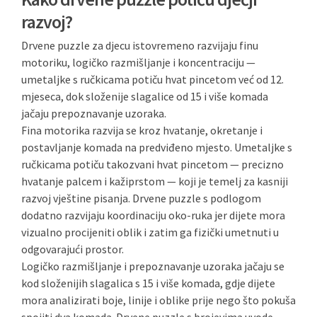
razvoj?
Drvene puzzle za djecu istovremeno razvijaju finu
motoriku, logičko razmišljanje i koncentraciju —
umetaljke s ručkicama potiču hvat pincetom već od 12.
mjeseca, dok složenije slagalice od 15 i više komada
jačaju prepoznavanje uzoraka.
Fina motorika razvija se kroz hvatanje, okretanje i
postavljanje komada na predviđeno mjesto. Umetaljke s
ručkicama potiču takozvani hvat pincetom — precizno
hvatanje palcem i kažiprstom — koji je temelj za kasniji
razvoj vještine pisanja. Drvene puzzle s podlogom
dodatno razvijaju koordinaciju oko-ruka jer dijete mora
vizualno procijeniti oblik i zatim ga fizički umetnuti u
odgovarajući prostor.
Logičko razmišljanje i prepoznavanje uzoraka jačaju se
kod složenijih slagalica s 15 i više komada, gdje dijete
mora analizirati boje, linije i oblike prije nego što pokuša