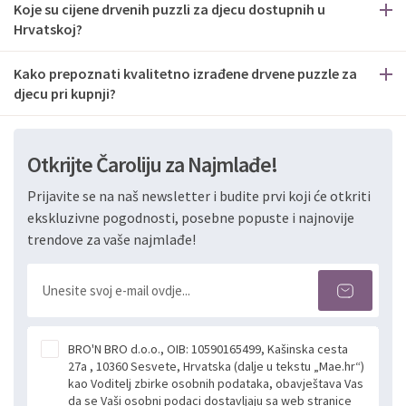
Koje su cijene drvenih puzzli za djecu dostupnih u
Hrvatskoj?
Kako prepoznati kvalitetno izrađene drvene puzzle za
djecu pri kupnji?
Otkrijte Čaroliju za Najmlađe!
Prijavite se na naš newsletter i budite prvi koji će otkriti
ekskluzivne pogodnosti, posebne popuste i najnovije
trendove za vaše najmlađe!
BRO'N BRO d.o.o., OIB: 10590165499, Kašinska cesta
27a , 10360 Sesvete, Hrvatska (dalje u tekstu „Mae.hr“)
kao Voditelj zbirke osobnih podataka, obavještava Vas
da se Vaši osobni podaci dostavljaju sa web stranice