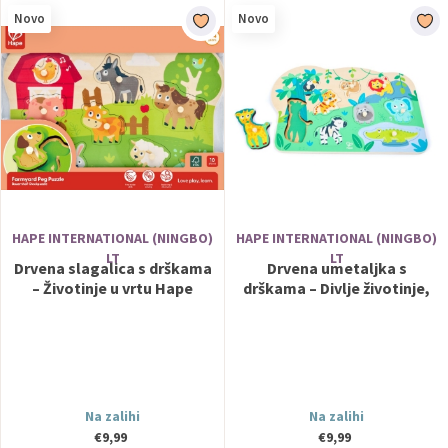
Novo
Novo
HAPE INTERNATIONAL (NINGBO)
HAPE INTERNATIONAL (NINGBO)
LT
LT
Drvena slagalica s drškama
Drvena umetaljka s
– Životinje u vrtu Hape
drškama – Divlje životinje,
Hape
Na zalihi
Na zalihi
€9,99
€9,99