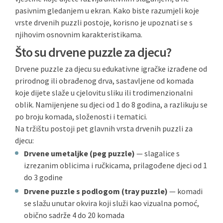
pasivnim gledanjem u ekran. Kako biste razumjeli koje
vrste drvenih puzzli postoje, korisno je upoznati se s
njihovim osnovnim karakteristikama.
Što su drvene puzzle za djecu?
Drvene puzzle za djecu su edukativne igračke izrađene od
prirodnog ili obrađenog drva, sastavljene od komada
koje dijete slaže u cjelovitu sliku ili trodimenzionalni
oblik. Namijenjene su djeci od 1 do 8 godina, a razlikuju se
po broju komada, složenosti i tematici.
Na tržištu postoji pet glavnih vrsta drvenih puzzli za
djecu:
Drvene umetaljke (peg puzzle)
— slagalice s
izrezanim oblicima i ručkicama, prilagođene djeci od 1
do 3 godine
Drvene puzzle s podlogom (tray puzzle)
— komadi
se slažu unutar okvira koji služi kao vizualna pomoć,
obično sadrže 4 do 20 komada