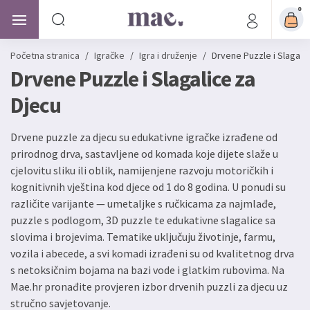
0
Početna stranica
/
Igračke
/
Igra i druženje
/
Drvene Puzzle i Slagali
Drvene Puzzle i Slagalice za
Djecu
Drvene puzzle za djecu su edukativne igračke izrađene od
prirodnog drva, sastavljene od komada koje dijete slaže u
cjelovitu sliku ili oblik, namijenjene razvoju motoričkih i
kognitivnih vještina kod djece od 1 do 8 godina. U ponudi su
različite varijante — umetaljke s ručkicama za najmlađe,
puzzle s podlogom, 3D puzzle te edukativne slagalice sa
slovima i brojevima. Tematike uključuju životinje, farmu,
vozila i abecede, a svi komadi izrađeni su od kvalitetnog drva
s netoksičnim bojama na bazi vode i glatkim rubovima. Na
Mae.hr pronađite provjeren izbor drvenih puzzli za djecu uz
stručno savjetovanje.