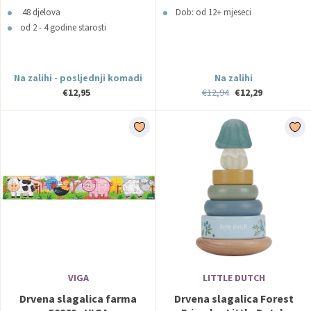
48 djelova
Dob: od 12+ mjeseci
od 2 - 4 godine starosti
Na zalihi - posljednji komadi
Na zalihi
€12,95
€12,94
€12,29
VIGA
LITTLE DUTCH
Drvena slagalica farma
Drvena slagalica Forest