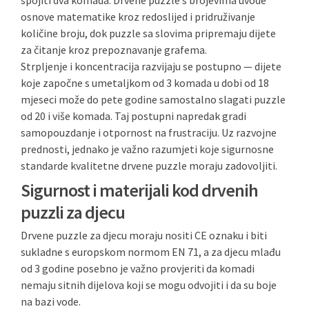
spojiti dva komada. Drvene puzzle s brojevima uvode
osnove matematike kroz redoslijed i pridruživanje
količine broju, dok puzzle sa slovima pripremaju dijete
za čitanje kroz prepoznavanje grafema.
Strpljenje i koncentracija razvijaju se postupno — dijete
koje započne s umetaljkom od 3 komada u dobi od 18
mjeseci može do pete godine samostalno slagati puzzle
od 20 i više komada. Taj postupni napredak gradi
samopouzdanje i otpornost na frustraciju. Uz razvojne
prednosti, jednako je važno razumjeti koje sigurnosne
standarde kvalitetne drvene puzzle moraju zadovoljiti.
Sigurnost i materijali kod drvenih
puzzli za djecu
Drvene puzzle za djecu moraju nositi CE oznaku i biti
sukladne s europskom normom EN 71, a za djecu mlađu
od 3 godine posebno je važno provjeriti da komadi
nemaju sitnih dijelova koji se mogu odvojiti i da su boje
na bazi vode.