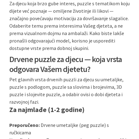
Za djecu koja brzo gube interes, puzzle s tematikom koju
dijete već poznaje — omiljene životinje ili likovi —
značajno povećavaju motivaciju za dovršavanje slagalice.
Odaberite temu prema interesima Vašeg djeteta, a ne
prema vizualnom dojmu na ambalaži. Kako biste lakše
pronašli odgovarajući model, korisno je usporediti
dostupne vrste prema dobnoj skupini.
Drvene puzzle za djecu — koja vrsta
odgovara Vašem djetetu?
Pet glavnih vrsta drvenih puzzli za djecu su umetaljke,
puzzle s podlogom, puzzle sa slovima i brojevima, 3D
puzzle i slojevite puzzle, a odabir ovisi o dobi djeteta i
razvojnoj fazi.
Za najmlađe (1-2 godine)
Preporučeno:
Drvene umetaljke (peg puzzle) s
ručkicama