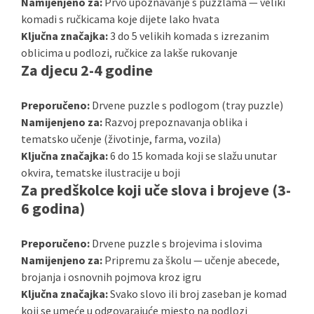
Namijenjeno za:
Prvo upoznavanje s puzzlama — veliki
komadi s ručkicama koje dijete lako hvata
Ključna značajka:
3 do 5 velikih komada s izrezanim
oblicima u podlozi, ručkice za lakše rukovanje
Za djecu 2-4 godine
Preporučeno:
Drvene puzzle s podlogom (tray puzzle)
Namijenjeno za:
Razvoj prepoznavanja oblika i
tematsko učenje (životinje, farma, vozila)
Ključna značajka:
6 do 15 komada koji se slažu unutar
okvira, tematske ilustracije u boji
Za predškolce koji uče slova i brojeve (3-
6 godina)
Preporučeno:
Drvene puzzle s brojevima i slovima
Namijenjeno za:
Pripremu za školu — učenje abecede,
brojanja i osnovnih pojmova kroz igru
Ključna značajka:
Svako slovo ili broj zaseban je komad
koji se umeće u odgovarajuće mjesto na podlozi