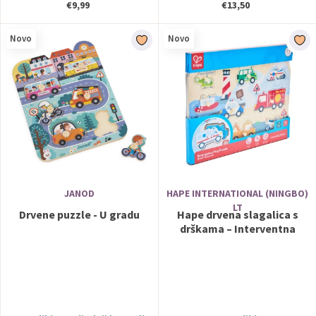
€9,99
€13,50
Novo
Novo
JANOD
HAPE INTERNATIONAL (NINGBO)
LT
Drvene puzzle - U gradu
Hape drvena slagalica s
drškama – Interventna
vozila