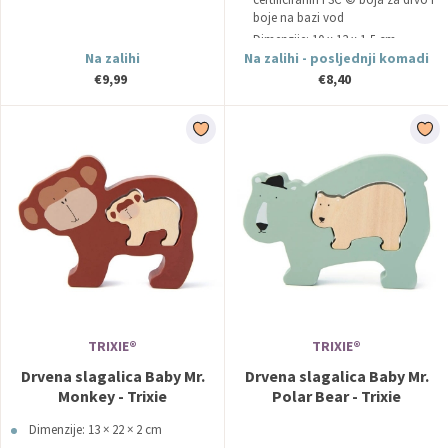
boje na bazi vod
Dimenzije: 10 x 13 x 1,5 cm
Na zalihi
Na zalihi - posljednji komadi
€9,99
€8,40
TRIXIE®
TRIXIE®
Drvena slagalica Baby Mr.
Drvena slagalica Baby Mr.
Monkey - Trixie
Polar Bear - Trixie
Dimenzije: 13 × 22 × 2 cm