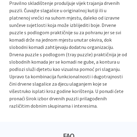
Pravilno skladištenje produljuje vijek trajanja drvenih
puzzli. Čuvajte slagalice u originalnoj kutiji ili u
platnenoj vrećici na suhom mjestu, daleko od izravne
sunčeve svjetlosti koja može izblijediti boje. Drvene
puzzle s podlogom praktičnije su za pohranu jer se svi
komadi drže na jednom mjestu unutar okvira, dok
slobodni komadi zahtijevaju dodatnu organizaciju.
Drvena puzzle s podlogom (tray puzzle) praktičnija je od
slobodnih komada jer se komadi ne gube, a kontura u
podlozi služi djetetu kao vizualna pomoć pri slaganju.
Upravo ta kombinacija funkcionalnosti i dugotrajnosti
čini drvene slagalice za djecu ulaganjem koje se
višestruko isplati kroz godine korištenja. U ponudi ćete
pronaći širok izbor drvenih puzzli prilagođenih
različitim dobnim skupinama i interesima.
FAQ