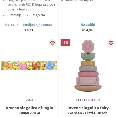
certificiranih FSC © boja za drvo i
boje na bazi vod
Dimenzije: 10 x 13 x 1,5 cm
Na zalihi - posljednji komadi
Na zalihi
€9,03
€14,99
-5%
VIGA
LITTLE DUTCH
Drvena slagalica džungla
Drvena slagalica Fairy
50068 -VIGA
Garden - Little Dutch