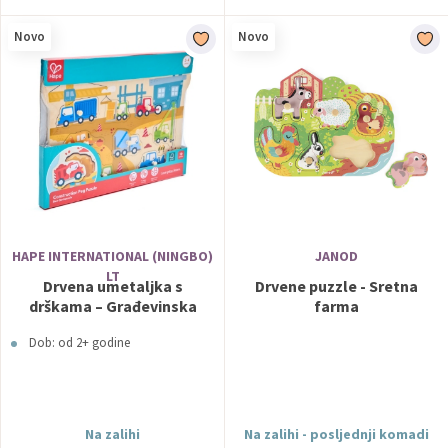
Novo
Novo
HAPE INTERNATIONAL (NINGBO)
JANOD
LT
Drvena umetaljka s
Drvene puzzle - Sretna
drškama – Građevinska
farma
vozila Hape
Dob: od 2+ godine
Na zalihi
Na zalihi - posljednji komadi