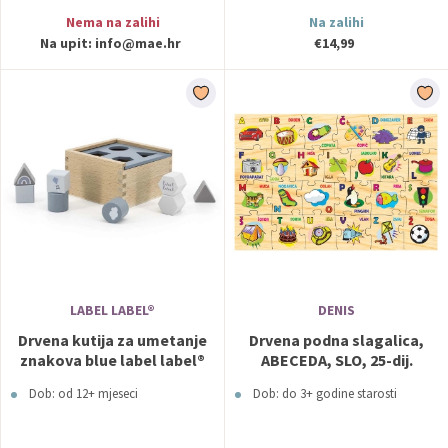
Nema na zalihi
Na zalihi
Na upit:
info@mae.hr
€14,99
LABEL LABEL®
DENIS
Drvena kutija za umetanje
Drvena podna slagalica,
znakova blue label label®
ABECEDA, SLO, 25-dij.
Dob: od 12+ mjeseci
Dob: do 3+ godine starosti