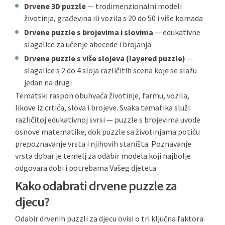
Drvene 3D puzzle
— trodimenzionalni modeli
životinja, građevina ili vozila s 20 do 50 i više komada
Drvene puzzle s brojevima i slovima
— edukativne
slagalice za učenje abecede i brojanja
Drvene puzzle s više slojeva (layered puzzle)
—
slagalice s 2 do 4 sloja različitih scena koje se slažu
jedan na drugi
Tematski raspon obuhvaća životinje, farmu, vozila,
likove iz crtića, slova i brojeve. Svaka tematika služi
različitoj edukativnoj svrsi — puzzle s brojevima uvode
osnove matematike, dok puzzle sa životinjama potiču
prepoznavanje vrsta i njihovih staništa. Poznavanje
vrsta dobar je temelj za odabir modela koji najbolje
odgovara dobi i potrebama Vašeg djeteta.
Kako odabrati drvene puzzle za
djecu?
Odabir drvenih puzzli za djecu ovisi o tri ključna faktora: