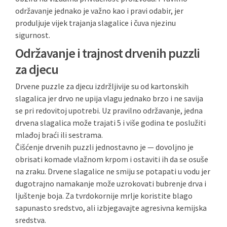
održavanje jednako je važno kao i pravi odabir, jer
produljuje vijek trajanja slagalice i čuva njezinu
sigurnost.
Održavanje i trajnost drvenih puzzli
za djecu
Drvene puzzle za djecu izdržljivije su od kartonskih
slagalica jer drvo ne upija vlagu jednako brzo i ne savija
se pri redovitoj upotrebi. Uz pravilno održavanje, jedna
drvena slagalica može trajati 5 i više godina te poslužiti
mlađoj braći ili sestrama.
Čišćenje drvenih puzzli jednostavno je — dovoljno je
obrisati komade vlažnom krpom i ostaviti ih da se osuše
na zraku. Drvene slagalice ne smiju se potapati u vodu jer
dugotrajno namakanje može uzrokovati bubrenje drva i
ljuštenje boja. Za tvrdokornije mrlje koristite blago
sapunasto sredstvo, ali izbjegavajte agresivna kemijska
sredstva.