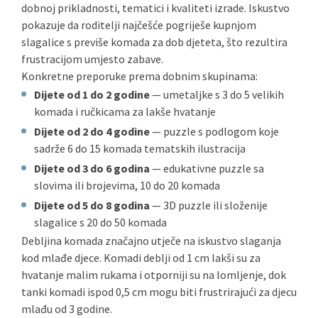
dobnoj prikladnosti, tematici i kvaliteti izrade. Iskustvo
pokazuje da roditelji najčešće pogriješe kupnjom
slagalice s previše komada za dob djeteta, što rezultira
frustracijom umjesto zabave.
Konkretne preporuke prema dobnim skupinama:
Dijete od 1 do 2 godine
— umetaljke s 3 do 5 velikih
komada i ručkicama za lakše hvatanje
Dijete od 2 do 4 godine
— puzzle s podlogom koje
sadrže 6 do 15 komada tematskih ilustracija
Dijete od 3 do 6 godina
— edukativne puzzle sa
slovima ili brojevima, 10 do 20 komada
Dijete od 5 do 8 godina
— 3D puzzle ili složenije
slagalice s 20 do 50 komada
Debljina komada značajno utječe na iskustvo slaganja
kod mlađe djece. Komadi deblji od 1 cm lakši su za
hvatanje malim rukama i otporniji su na lomljenje, dok
tanki komadi ispod 0,5 cm mogu biti frustrirajući za djecu
mlađu od 3 godine.