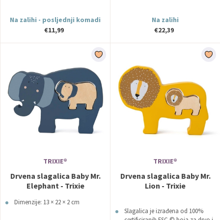
Na zalihi - posljednji komadi
Na zalihi
€11,99
€22,39
TRIXIE®
TRIXIE®
Drvena slagalica Baby Mr.
Drvena slagalica Baby Mr.
Elephant - Trixie
Lion - Trixie
Dimenzije: 13 × 22 × 2 cm
Slagalica je izrađena od 100%
certificiranih FSC © boja za drvo i