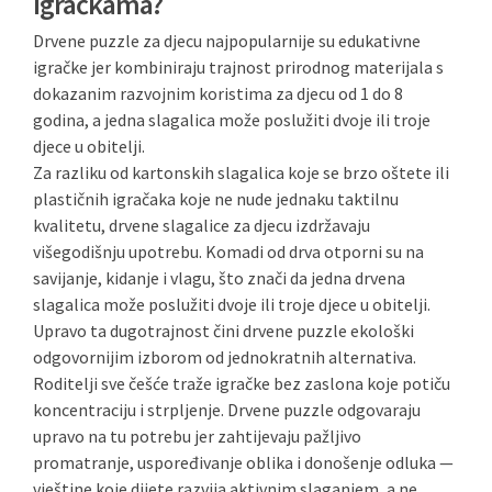
igračkama?
Drvene puzzle za djecu najpopularnije su edukativne
igračke jer kombiniraju trajnost prirodnog materijala s
dokazanim razvojnim koristima za djecu od 1 do 8
godina, a jedna slagalica može poslužiti dvoje ili troje
djece u obitelji.
Za razliku od kartonskih slagalica koje se brzo oštete ili
plastičnih igračaka koje ne nude jednaku taktilnu
kvalitetu, drvene slagalice za djecu izdržavaju
višegodišnju upotrebu. Komadi od drva otporni su na
savijanje, kidanje i vlagu, što znači da jedna drvena
slagalica može poslužiti dvoje ili troje djece u obitelji.
Upravo ta dugotrajnost čini drvene puzzle ekološki
odgovornijim izborom od jednokratnih alternativa.
Roditelji sve češće traže igračke bez zaslona koje potiču
koncentraciju i strpljenje. Drvene puzzle odgovaraju
upravo na tu potrebu jer zahtijevaju pažljivo
promatranje, uspoređivanje oblika i donošenje odluka —
vještine koje dijete razvija aktivnim slaganjem, a ne