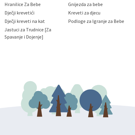
njihovih poslovnih aktivnosti, a trećim osobama samo u
Hranilice Za Bebe
Gnijezda za bebe
slučajevima koji su dozvoljeni zakonima. Napominjemo
da možete u svako doba, u potpunosti ili djelomice,
Dječji krevetići
Kreveti za djecu
bez naknade i objašnjenja odustati od dane privole i
Dječji kreveti na kat
Podloge za Igranje za Bebe
zatražiti prestanak aktivnosti obrade Vaših osobnih
Jastuci za Trudnice [Za
podataka. Opoziv privole možete podnijeti poštom na
gore navedenu adresu ili e-mailom na adresu:
Spavanje i Dojenje]