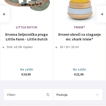
LITTLE DUTCH
TRIXIE®
Drvena željeznička pruga
Drveni obruči za slaganje
Little Farm - Little Dutch
mr. shark trixie®
Dob: od 18+ mjeseci
18 × 10 × 10 cm
Na zalihi
Na zalihi
€24,95
€22,99
Filteri