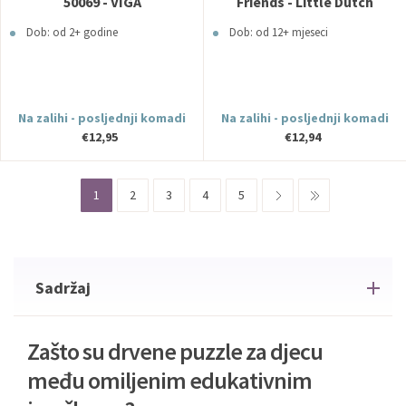
50069 - VIGA
Friends - Little Dutch
Dob: od 2+ godine
Dob: od 12+ mjeseci
Na zalihi - posljednji komadi
Na zalihi - posljednji komadi
€12,95
€12,94
1
2
3
4
5
Sadržaj
Zašto su drvene puzzle za djecu
među omiljenim edukativnim