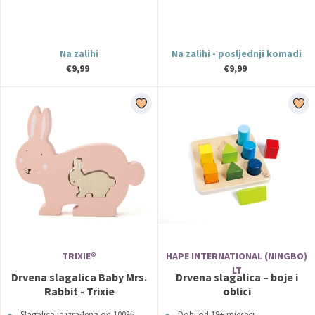
Na zalihi
Na zalihi - posljednji komadi
€9,99
€9,99
TRIXIE®
HAPE INTERNATIONAL (NINGBO)
LT
Drvena slagalica Baby Mrs.
Drvena slagalica – boje i
Rabbit - Trixie
oblici
Slagalica je izrađena od 100%
Dob: od 18+ mjeseci