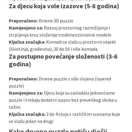
Za djecu koja vole izazove (5-8 godina)
Preporučeno:
Drvene 3D puzzle
Namijenjeno za:
Razvoj prostornog razmišljanja i
strpljenja kroz složenije trodimenzionalne modele
Ključna značajka:
Komadi se slažu u prostorni objekt
(životinja, građevina), 20 do 50 i više komada
Za postupno povećanje složenosti (3-6
godina)
Preporučeno:
Drvene puzzle s više slojeva (layered
puzzle)
Namijenjeno za:
Djecu koja su savladala jednostavne
puzzle i trebaju dodatni izazov bez prevelikog skoka u
težini
Ključna značajka:
2 do 4 sloja s različitim scenama koje
se slažu jedan na drugi
Kako drvene puzzle potiču dječji