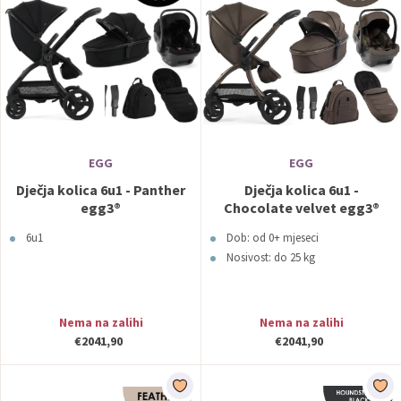
EGG
EGG
Dječja kolica 6u1 - Panther
Dječja kolica 6u1 -
egg3®
Chocolate velvet egg3®
6u1
Dob: od 0+ mjeseci
Nosivost: do 25 kg
Nema na zalihi
Nema na zalihi
€2041,90
€2041,90