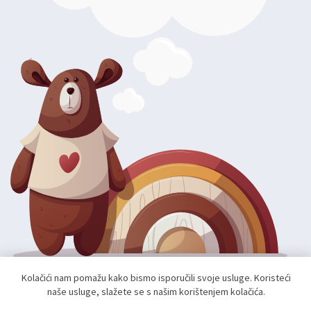
Kolačići nam pomažu kako bismo isporučili svoje usluge. Koristeći
Autorska prava; 2026 mae.hr. Sva prava pridržana.
naše usluge, slažete se s našim korištenjem kolačića.
Web shop izradio:
unamente.agency