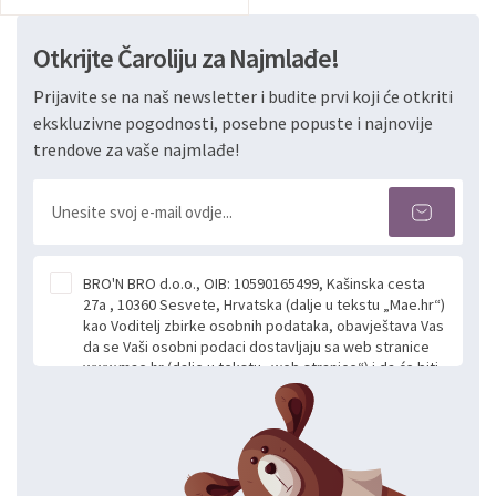
Otkrijte Čaroliju za Najmlađe!
Prijavite se na naš newsletter i budite prvi koji će otkriti
ekskluzivne pogodnosti, posebne popuste i najnovije
trendove za vaše najmlađe!
BRO'N BRO d.o.o., OIB: 10590165499, Kašinska cesta
27a , 10360 Sesvete, Hrvatska (dalje u tekstu „Mae.hr“)
kao Voditelj zbirke osobnih podataka, obavještava Vas
da se Vaši osobni podaci dostavljaju sa web stranice
www.mae.hr (dalje u tekstu „web stranice“) i da će biti
obrađeni. Prihvaćanjem ove Izjave smatra se da
slobodno i izričito dajete privolu za prikupljanje i daljnju
obradu Vaših osobnih podataka koje ustupate Mae.hr
putem ovih web stranica u svrhu odgovora i daljnje
komunikacije na Vaš upit poslan kroz kontakt obrazac.
Radi se o dobrovoljnom davanju podataka te ovu