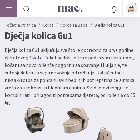
0
Početna stranica
/
Kolica
/
Kolica za Bebe
/
Dječja kolica 6u1
Dječja kolica 6u1
Dječja kolica 6u1 uključuju sve što je potrebno za prve godine
djetetovog života. Paket sadrži kolica s podesivim naslonom,
košaru za novorođenče pogodnu za spavanje i ljuljanje, te
autosjedalicu za sigurne vožnje od rođenja. Uključeni su i
ruksak/torba za pohranu svih bebinjih potrepština te zimska
vreća za udobnost u hladnijim danima. Svi dijelovi mogu se
kombinirati i prilagoditi potrebama djeteta, od rođenja do 25
kg.