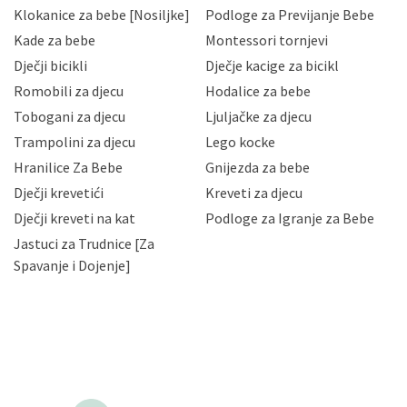
sukladno drugim primjenjivim propisima Republike
Klokanice za bebe [Nosiljke]
Podloge za Previjanje Bebe
Hrvatske, a uvijek uz primjenu odgovarajućih tehničkih i
sigurnosnih mjera zaštite osobnih podataka od
Kade za bebe
Montessori tornjevi
neovlaštenog pristupa, zlouporabe, otkrivanja,
Dječji bicikli
Dječje kacige za bicikl
gubitka ili uništenja. Mae.hr štiti privatnost svojih
korisnika i posjetitelja web stranica, čuva povjerljivost
Romobili za djecu
Hodalice za bebe
Vaših osobnih podataka te omogućava pristup i
Tobogani za djecu
Ljuljačke za djecu
priopćavanje osobnih podataka samo onim svojim
zaposlenicima kojima su isti potrebni radi provedbe
Trampolini za djecu
Lego kocke
njihovih poslovnih aktivnosti, a trećim osobama samo u
Hranilice Za Bebe
Gnijezda za bebe
slučajevima koji su dozvoljeni zakonima. Napominjemo
da možete u svako doba, u potpunosti ili djelomice,
Dječji krevetići
Kreveti za djecu
bez naknade i objašnjenja odustati od dane privole i
Dječji kreveti na kat
Podloge za Igranje za Bebe
zatražiti prestanak aktivnosti obrade Vaših osobnih
Jastuci za Trudnice [Za
podataka. Opoziv privole možete podnijeti poštom na
gore navedenu adresu ili e-mailom na adresu:
Spavanje i Dojenje]