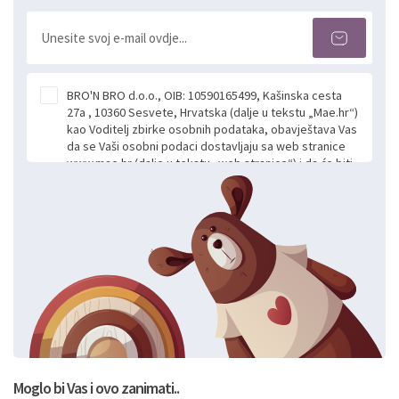
BRO'N BRO d.o.o., OIB: 10590165499, Kašinska cesta
27a , 10360 Sesvete, Hrvatska (dalje u tekstu „Mae.hr“)
kao Voditelj zbirke osobnih podataka, obavještava Vas
da se Vaši osobni podaci dostavljaju sa web stranice
www.mae.hr (dalje u tekstu „web stranice“) i da će biti
obrađeni. Prihvaćanjem ove Izjave smatra se da
slobodno i izričito dajete privolu za prikupljanje i daljnju
obradu Vaših osobnih podataka koje ustupate Mae.hr
putem ovih web stranica u svrhu odgovora i daljnje
komunikacije na Vaš upit poslan kroz kontakt obrazac.
Radi se o dobrovoljnom davanju podataka te ovu
Izjavu niste dužni prihvatiti odnosno niste dužni unositi
svoje osobne podatke u jednu od prijavnih
formi/obrazaca dostupnih na ovim web stranicama.
BRO'N BRO d.o.o. će s Vašim osobnim podacima
postupati sukladno Općoj uredbi o zaštiti podataka
koju možete pročitati ovdje, sukladno Politici
privatnosti i kolačića koju možete pročitati ovdje i
Moglo bi Vas i ovo zanimati..