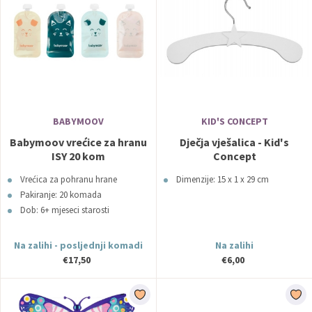
BABYMOOV
KID'S CONCEPT
Babymoov vrećice za hranu
Dječja vješalica - Kid's
ISY 20 kom
Concept
Vrećica za pohranu hrane
Dimenzije: 15 x 1 x 29 cm
Pakiranje: 20 komada
Dob: 6+ mjeseci starosti
Na zalihi - posljednji komadi
Na zalihi
€17,50
€6,00