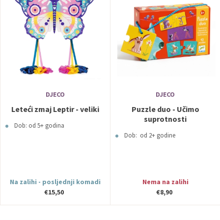
DJECO
DJECO
Leteći zmaj Leptir - veliki
Puzzle duo - Učimo
suprotnosti
Dob: od 5+ godina
Dob: od 2+ godine
Na zalihi - posljednji komadi
Nema na zalihi
€15,50
€8,90