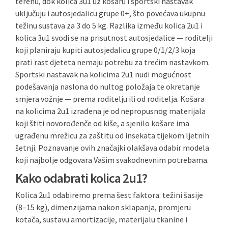
terenu, dok kolica 3u1 uz košaru i sportski nastavak
uključuju i autosjedalicu grupe 0+, što povećava ukupnu
težinu sustava za 3 do 5 kg. Razlika između kolica 2u1 i
kolica 3u1 svodi se na prisutnost autosjedalice — roditelji
koji planiraju kupiti autosjedalicu grupe 0/1/2/3 koja
prati rast djeteta nemaju potrebu za trećim nastavkom.
Sportski nastavak na kolicima 2u1 nudi mogućnost
podešavanja naslona do nultog položaja te okretanje
smjera vožnje — prema roditelju ili od roditelja. Košara
na kolicima 2u1 izrađena je od nepropusnog materijala
koji štiti novorođenče od kiše, a sjenilo košare ima
ugrađenu mrežicu za zaštitu od insekata tijekom ljetnih
šetnji. Poznavanje ovih značajki olakšava odabir modela
koji najbolje odgovara Vašim svakodnevnim potrebama.
Kako odabrati kolica 2u1?
Kolica 2u1 odabiremo prema šest faktora: težini šasije
(8–15 kg), dimenzijama nakon sklapanja, promjeru
kotača, sustavu amortizacije, materijalu tkanine i