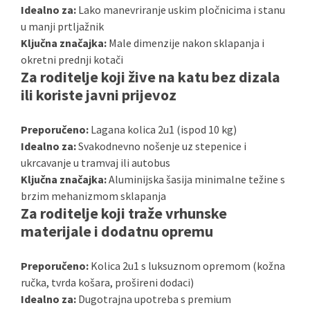
Idealno za:
Lako manevriranje uskim pločnicima i stanu
u manji prtljažnik
Ključna značajka:
Male dimenzije nakon sklapanja i
okretni prednji kotači
Za roditelje koji žive na katu bez dizala
ili koriste javni prijevoz
Preporučeno:
Lagana kolica 2u1 (ispod 10 kg)
Idealno za:
Svakodnevno nošenje uz stepenice i
ukrcavanje u tramvaj ili autobus
Ključna značajka:
Aluminijska šasija minimalne težine s
brzim mehanizmom sklapanja
Za roditelje koji traže vrhunske
materijale i dodatnu opremu
Preporučeno:
Kolica 2u1 s luksuznom opremom (kožna
ručka, tvrda košara, prošireni dodaci)
Idealno za:
Dugotrajna upotreba s premium