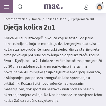
0
Početna stranica
/
Kolica
/
Kolica za Bebe
/
Dječja kolica 2u1
Dječja kolica 2u1
Kolica 2u1 su sustav dječjih kolica koji se sastoji od jedne
konstrukcije na koju se montiraju dva izmjenjiva nastavka —
košara za novorođenče i sportski sjedeći dio za starije dijete,
čime pokrivaju potrebe od rođenja do otprilike treće godine
života. Dječja kolica 2u1 dolaze s većim kotačima promjera 20
do 30 cm za udobnu vožnju po parkovima i neravnim
površinama. Aluminijska šasija osigurava apsorpciju udaraca,
a sklapanje u par poteza omogućuje lako spremanje u
prtljažnik. Košara štiti novorođenče nepropusnim
materijalom, dok sportski nastavak nudi podesiv naslon i
okretanje smjera vožnje. Na Mae.hr pronađite provjeren izbor
kolica 2u1 uz stručno savjetovanje.