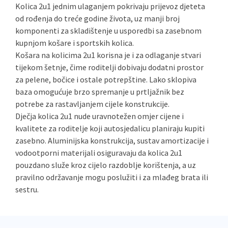
Kolica 2u1 jednim ulaganjem pokrivaju prijevoz djeteta
od rođenja do treće godine života, uz manji broj
komponenti za skladištenje u usporedbi sa zasebnom
kupnjom košare i sportskih kolica.
Košara na kolicima 2u1 korisna je i za odlaganje stvari
tijekom šetnje, čime roditelji dobivaju dodatni prostor
za pelene, bočice i ostale potrepštine. Lako sklopiva
baza omogućuje brzo spremanje u prtljažnik bez
potrebe za rastavljanjem cijele konstrukcije.
Dječja kolica 2u1 nude uravnotežen omjer cijene i
kvalitete za roditelje koji autosjedalicu planiraju kupiti
zasebno. Aluminijska konstrukcija, sustav amortizacije i
vodootporni materijali osiguravaju da kolica 2u1
pouzdano služe kroz cijelo razdoblje korištenja, a uz
pravilno održavanje mogu poslužiti i za mlađeg brata ili
sestru.