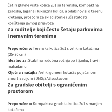
Četiri glavne vrste kolica 2u1 su terenska, kompaktna
gradska, lagana i luksuzna kolica, a odabir ovisi o terenu
kretanja, prostoru za skladištenje i učestalosti
korištenja javnog prijevoza.
Za roditelje koji često šetaju parkovima
i neravnim terenima
Preporučeno:
Terenska kolica 2u1 s velikim kotačima
(25-30 cm)
Idealno za:
Stabilna i udobna vožnja po šljunku, travi i
makadamu
Ključna značajka:
Veliki gumeni kotači s pojačanom
amortizacijom i DMS/SAS sustavom
Za gradske obitelji s ograničenim
prostorom
Preporučeno:
Kompaktna gradska kolica 2u1 s manjim
kotačima