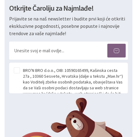
Otkrijte Čaroliju za Najmlađe!
Prijavite se na naš newsletter i budite prvi koji će otkriti
ekskluzivne pogodnosti, posebne popuste i najnovije
trendove za vaše najmlađe!
BRO'N BRO d.o.o., OIB: 10590165499, Kašinska cesta
27a , 10360 Sesvete, Hrvatska (dalje u tekstu „Mae.hr“)
kao Voditelj zbirke osobnih podataka, obavještava Vas
da se Vaši osobni podaci dostavljaju sa web stranice
www.mae.hr (dalje u tekstu „web stranice“) i da će biti
obrađeni. Prihvaćanjem ove Izjave smatra se da
slobodno i izričito dajete privolu za prikupljanje i daljnju
obradu Vaših osobnih podataka koje ustupate Mae.hr
putem ovih web stranica u svrhu odgovora i daljnje
komunikacije na Vaš upit poslan kroz kontakt obrazac.
Radi se o dobrovoljnom davanju podataka te ovu
Izjavu niste dužni prihvatiti odnosno niste dužni unositi