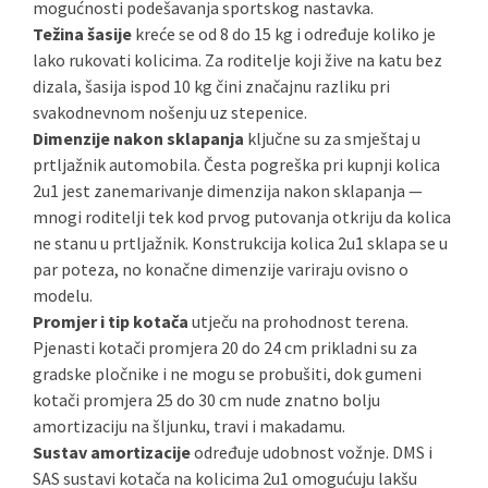
mogućnosti podešavanja sportskog nastavka.
Težina šasije
kreće se od 8 do 15 kg i određuje koliko je
lako rukovati kolicima. Za roditelje koji žive na katu bez
dizala, šasija ispod 10 kg čini značajnu razliku pri
svakodnevnom nošenju uz stepenice.
Dimenzije nakon sklapanja
ključne su za smještaj u
prtljažnik automobila. Česta pogreška pri kupnji kolica
2u1 jest zanemarivanje dimenzija nakon sklapanja —
mnogi roditelji tek kod prvog putovanja otkriju da kolica
ne stanu u prtljažnik. Konstrukcija kolica 2u1 sklapa se u
par poteza, no konačne dimenzije variraju ovisno o
modelu.
Promjer i tip kotača
utječu na prohodnost terena.
Pjenasti kotači promjera 20 do 24 cm prikladni su za
gradske pločnike i ne mogu se probušiti, dok gumeni
kotači promjera 25 do 30 cm nude znatno bolju
amortizaciju na šljunku, travi i makadamu.
Sustav amortizacije
određuje udobnost vožnje. DMS i
SAS sustavi kotača na kolicima 2u1 omogućuju lakšu