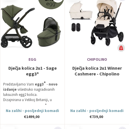
EGG
CHIPOLINO
Dječja kolica 2u1 - Sage
Dječja kolica 2u1 Winner
egg3®
Cashmere - Chipolino
®
Predstavljamo Vam
egg3
-
novo
izdanje
višestruko nagrađivanih
luksuznih egg2 kolica.
Dizajnirana u Velikoj Britaniji, u
®
suradnji s roditeljima, egg3
kolica
Na zalihi - posljednji komadi
Na zalihi - posljednji komadi
uvode koncept evolucije,
€1499,00
€739,00
zadržavajući luksuzni dizajn i najvišu
kvalitetu.
Mekani vrhunski materijali, glatke