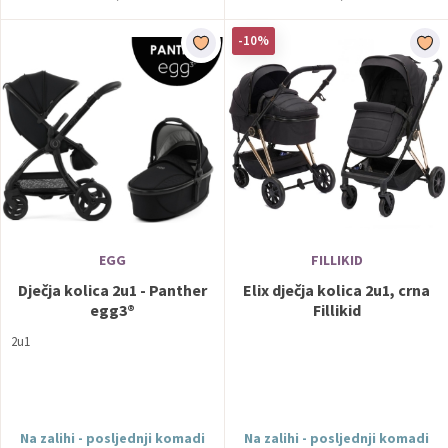
-10%
EGG
FILLIKID
Dječja kolica 2u1 - Panther
Elix dječja kolica 2u1, crna
egg3®
Fillikid
2u1
Na zalihi - posljednji komadi
Na zalihi - posljednji komadi