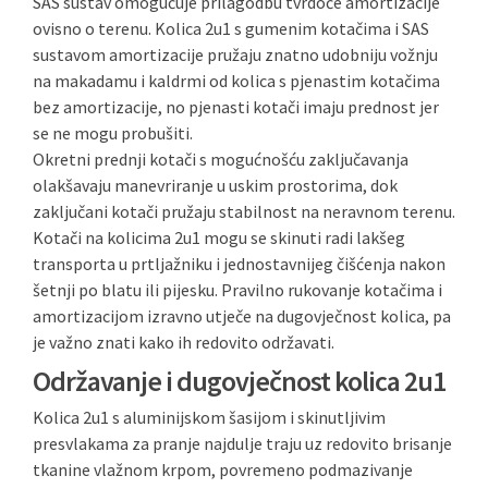
SAS sustav omogućuje prilagodbu tvrdoće amortizacije
ovisno o terenu. Kolica 2u1 s gumenim kotačima i SAS
sustavom amortizacije pružaju znatno udobniju vožnju
na makadamu i kaldrmi od kolica s pjenastim kotačima
bez amortizacije, no pjenasti kotači imaju prednost jer
se ne mogu probušiti.
Okretni prednji kotači s mogućnošću zaključavanja
olakšavaju manevriranje u uskim prostorima, dok
zaključani kotači pružaju stabilnost na neravnom terenu.
Kotači na kolicima 2u1 mogu se skinuti radi lakšeg
transporta u prtljažniku i jednostavnijeg čišćenja nakon
šetnji po blatu ili pijesku. Pravilno rukovanje kotačima i
amortizacijom izravno utječe na dugovječnost kolica, pa
je važno znati kako ih redovito održavati.
Održavanje i dugovječnost kolica 2u1
Kolica 2u1 s aluminijskom šasijom i skinutljivim
presvlakama za pranje najdulje traju uz redovito brisanje
tkanine vlažnom krpom, povremeno podmazivanje