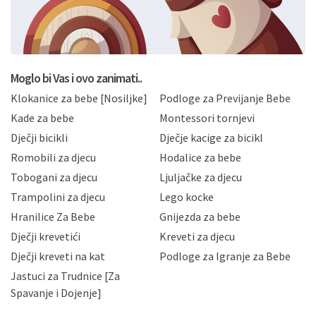
svoje osobne podatke u jednu od prijavnih
formi/obrazaca dostupnih na ovim web stranicama.
BRO'N BRO d.o.o. će s Vašim osobnim podacima
postupati sukladno Općoj uredbi o zaštiti podataka
koju možete pročitati ovdje, sukladno Politici
privatnosti i kolačića koju možete pročitati ovdje i
Moglo bi Vas i ovo zanimati..
sukladno drugim primjenjivim propisima Republike
Klokanice za bebe [Nosiljke]
Podloge za Previjanje Bebe
Hrvatske, a uvijek uz primjenu odgovarajućih tehničkih i
sigurnosnih mjera zaštite osobnih podataka od
Kade za bebe
Montessori tornjevi
neovlaštenog pristupa, zlouporabe, otkrivanja,
Dječji bicikli
Dječje kacige za bicikl
gubitka ili uništenja. Mae.hr štiti privatnost svojih
korisnika i posjetitelja web stranica, čuva povjerljivost
Romobili za djecu
Hodalice za bebe
Vaših osobnih podataka te omogućava pristup i
Tobogani za djecu
Ljuljačke za djecu
priopćavanje osobnih podataka samo onim svojim
zaposlenicima kojima su isti potrebni radi provedbe
Trampolini za djecu
Lego kocke
njihovih poslovnih aktivnosti, a trećim osobama samo u
Hranilice Za Bebe
Gnijezda za bebe
slučajevima koji su dozvoljeni zakonima. Napominjemo
da možete u svako doba, u potpunosti ili djelomice,
Dječji krevetići
Kreveti za djecu
bez naknade i objašnjenja odustati od dane privole i
Dječji kreveti na kat
Podloge za Igranje za Bebe
zatražiti prestanak aktivnosti obrade Vaših osobnih
Jastuci za Trudnice [Za
podataka. Opoziv privole možete podnijeti poštom na
gore navedenu adresu ili e-mailom na adresu:
Spavanje i Dojenje]