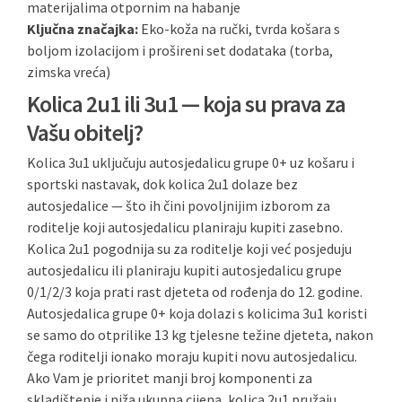
materijalima otpornim na habanje
Ključna značajka:
Eko-koža na ručki, tvrda košara s
boljom izolacijom i prošireni set dodataka (torba,
zimska vreća)
Kolica 2u1 ili 3u1 — koja su prava za
Vašu obitelj?
Kolica 3u1 uključuju autosjedalicu grupe 0+ uz košaru i
sportski nastavak, dok kolica 2u1 dolaze bez
autosjedalice — što ih čini povoljnijim izborom za
roditelje koji autosjedalicu planiraju kupiti zasebno.
Kolica 2u1 pogodnija su za roditelje koji već posjeduju
autosjedalicu ili planiraju kupiti autosjedalicu grupe
0/1/2/3 koja prati rast djeteta od rođenja do 12. godine.
Autosjedalica grupe 0+ koja dolazi s kolicima 3u1 koristi
se samo do otprilike 13 kg tjelesne težine djeteta, nakon
čega roditelji ionako moraju kupiti novu autosjedalicu.
Ako Vam je prioritet manji broj komponenti za
skladištenje i niža ukupna cijena, kolica 2u1 pružaju