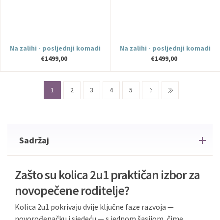
Na zalihi - posljednji komadi
Na zalihi - posljednji komadi
€1499,00
€1499,00
1
2
3
4
5
Sadržaj
Zašto su kolica 2u1 praktičan izbor za
novopečene roditelje?
Kolica 2u1 pokrivaju dvije ključne faze razvoja —
novorođenačku i sjedeću — s jednom šasijom, čime