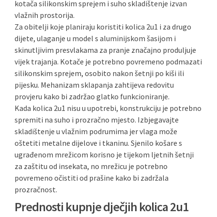
kotača silikonskim sprejem i suho skladištenje izvan
vlažnih prostorija.
Za obitelji koje planiraju koristiti kolica 2u1 i za drugo
dijete, ulaganje u model s aluminijskom šasijom i
skinutljivim presvlakama za pranje značajno produljuje
vijek trajanja. Kotače je potrebno povremeno podmazati
silikonskim sprejem, osobito nakon šetnji po kiši ili
pijesku. Mehanizam sklapanja zahtijeva redovitu
provjeru kako bi zadržao glatko funkcioniranje.
Kada kolica 2u1 nisu u upotrebi, konstrukciju je potrebno
spremiti na suho i prozračno mjesto. Izbjegavajte
skladištenje u vlažnim podrumima jer vlaga može
oštetiti metalne dijelove i tkaninu. Sjenilo košare s
ugrađenom mrežicom korisno je tijekom ljetnih šetnji
za zaštitu od insekata, no mrežicu je potrebno
povremeno očistiti od prašine kako bi zadržala
prozračnost.
Prednosti kupnje dječjih kolica 2u1