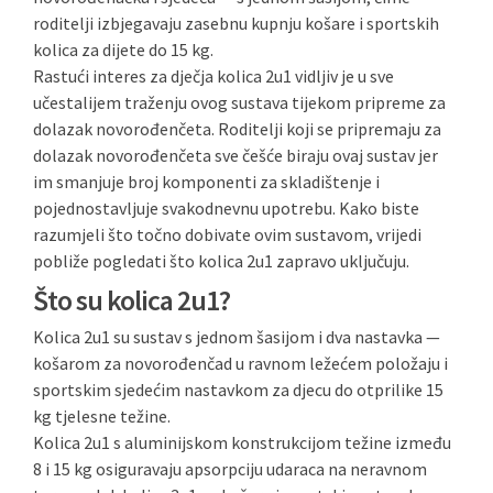
roditelji izbjegavaju zasebnu kupnju košare i sportskih
kolica za dijete do 15 kg.
Rastući interes za dječja kolica 2u1 vidljiv je u sve
učestalijem traženju ovog sustava tijekom pripreme za
dolazak novorođenčeta. Roditelji koji se pripremaju za
dolazak novorođenčeta sve češće biraju ovaj sustav jer
im smanjuje broj komponenti za skladištenje i
pojednostavljuje svakodnevnu upotrebu. Kako biste
razumjeli što točno dobivate ovim sustavom, vrijedi
pobliže pogledati što kolica 2u1 zapravo uključuju.
Što su kolica 2u1?
Kolica 2u1 su sustav s jednom šasijom i dva nastavka —
košarom za novorođenčad u ravnom ležećem položaju i
sportskim sjedećim nastavkom za djecu do otprilike 15
kg tjelesne težine.
Kolica 2u1 s aluminijskom konstrukcijom težine između
8 i 15 kg osiguravaju apsorpciju udaraca na neravnom