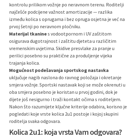
kontrolu prilikom vožnje po neravnom terenu. Roditelji
najčešće podcijene važnost amortizacije — razlika
između kolica s oprugama i bez opruga osjetna je već na
prvoj šetnji po neravnom pločniku.
Materijal tkanine
s vodootpornom i UV zaštitom
osigurava dugotrajnost i zaštitu djeteta u različitim
vremenskim uvjetima. Skidive presvlake za pranje u
perilici posebno su praktične za produljenje vijeka
trajanja kolica.
Mogućnost podešavanja sportskog nastavka
uključuje nagib naslona do ravnog položaja i okretanje
smjera vožnje. Sportski nastavak koji se može okrenuti u
oba smjera posebno je koristan u prvoj godini, dok je
dijete još nesigurno i traži kontakt očima s roditeljem.
Nakon što razumijete ključne kriterije odabira, korisno je
pogledati koje vrste kolica 2u1 postoje i kojoj skupini
roditelja svaka odgovara.
Kolica 2u1: koja vrsta Vam odgovara?