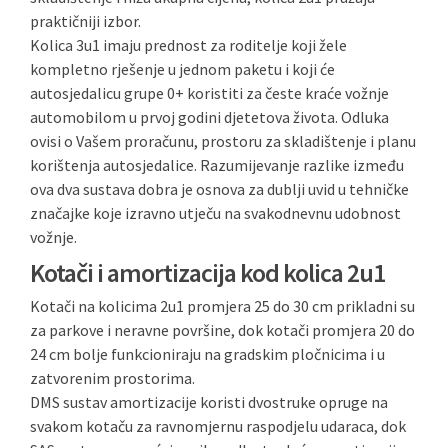
praktičniji izbor.
Kolica 3u1 imaju prednost za roditelje koji žele
kompletno rješenje u jednom paketu i koji će
autosjedalicu grupe 0+ koristiti za česte kraće vožnje
automobilom u prvoj godini djetetova života. Odluka
ovisi o Vašem proračunu, prostoru za skladištenje i planu
korištenja autosjedalice. Razumijevanje razlike između
ova dva sustava dobra je osnova za dublji uvid u tehničke
značajke koje izravno utječu na svakodnevnu udobnost
vožnje.
Kotači i amortizacija kod kolica 2u1
Kotači na kolicima 2u1 promjera 25 do 30 cm prikladni su
za parkove i neravne površine, dok kotači promjera 20 do
24 cm bolje funkcioniraju na gradskim pločnicima i u
zatvorenim prostorima.
DMS sustav amortizacije koristi dvostruke opruge na
svakom kotaču za ravnomjernu raspodjelu udaraca, dok