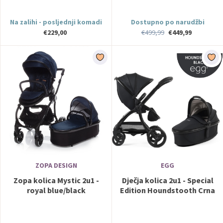
Na zalihi - posljednji komadi
Dostupno po narudžbi
€229,00
€499,99
€449,99
ZOPA DESIGN
EGG
Zopa kolica Mystic 2u1 -
Dječja kolica 2u1 - Special
royal blue/black
Edition Houndstooth Crna
egg3®