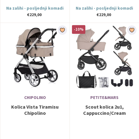
Na zalihi - posljednji komadi
Na zalihi - posljednji komadi
€229,00
€229,00
-10%
CHIPOLINO
PETITE&MARS
Kolica Vista Tiramisu
Scout kolica 2u1,
Chipolino
Cappuccino/Cream
PETITE&MARS