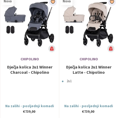
Novo
Novo
krivulje, beskonačne linije i luksuzni
moderni dizajn omogućavaju
besprijekornu vožnju za bebu i
iznimno jednostavno korištenje za
roditelje.
Rok isporuke: 6 - 8 tjedana
CHIPOLINO
CHIPOLINO
Dječja kolica 2u1 Winner
Dječja kolica 2u1 Winner
Charcoal - Chipolino
Latte - Chipolino
2u1
Na zalihi - posljednji komadi
Na zalihi - posljednji komadi
€739,00
€739,00