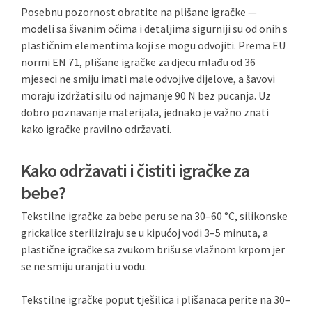
Posebnu pozornost obratite na plišane igračke —
modeli sa šivanim očima i detaljima sigurniji su od onih s
plastičnim elementima koji se mogu odvojiti. Prema EU
normi EN 71, plišane igračke za djecu mlađu od 36
mjeseci ne smiju imati male odvojive dijelove, a šavovi
moraju izdržati silu od najmanje 90 N bez pucanja. Uz
dobro poznavanje materijala, jednako je važno znati
kako igračke pravilno održavati.
Kako održavati i čistiti igračke za
bebe?
Tekstilne igračke za bebe peru se na 30–60 °C, silikonske
grickalice steriliziraju se u kipućoj vodi 3–5 minuta, a
plastične igračke sa zvukom brišu se vlažnom krpom jer
se ne smiju uranjati u vodu.
Tekstilne igračke poput tješilica i plišanaca perite na 30–