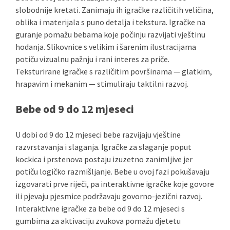
slobodnije kretati. Zanimaju ih igračke različitih veličina,
oblika i materijala s puno detalja i tekstura. Igračke na
guranje pomažu bebama koje počinju razvijati vještinu
hodanja. Slikovnice s velikim i šarenim ilustracijama
potiču vizualnu pažnju i rani interes za priče.
Teksturirane igračke s različitim površinama — glatkim,
hrapavim i mekanim — stimuliraju taktilni razvoj.
Bebe od 9 do 12 mjeseci
U dobi od 9 do 12 mjeseci bebe razvijaju vještine
razvrstavanja i slaganja. Igračke za slaganje poput
kockica i prstenova postaju izuzetno zanimljive jer
potiču logičko razmišljanje. Bebe u ovoj fazi pokušavaju
izgovarati prve riječi, pa interaktivne igračke koje govore
ili pjevaju pjesmice podržavaju govorno-jezični razvoj.
Interaktivne igračke za bebe od 9 do 12 mjeseci s
gumbima za aktivaciju zvukova pomažu djetetu