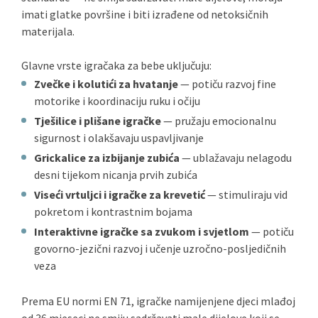
imati glatke površine i biti izrađene od netoksičnih
materijala.
Glavne vrste igračaka za bebe uključuju:
Zvečke i kolutići za hvatanje
— potiču razvoj fine
motorike i koordinaciju ruku i očiju
Tješilice i plišane igračke
— pružaju emocionalnu
sigurnost i olakšavaju uspavljivanje
Grickalice za izbijanje zubića
— ublažavaju nelagodu
desni tijekom nicanja prvih zubića
Viseći vrtuljci i igračke za krevetić
— stimuliraju vid
pokretom i kontrastnim bojama
Interaktivne igračke sa zvukom i svjetlom
— potiču
govorno-jezični razvoj i učenje uzročno-posljedičnih
veza
Prema EU normi EN 71, igračke namijenjene djeci mlađoj