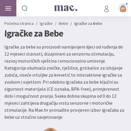
0
Početna stranica
/
Igračke
/
Bebe
/
Igračke za Bebe
Igračke za Bebe
Igračke za bebe su proizvodi namijenjeni djeci od rođenja do
12 mjeseci starosti, dizajnirani za senzornu stimulaciju,
razvoj motoričkih vještina i emocionalno umirenje.
Kategorija obuhvaća zvečke, tješilice, grickalice za izbijanje
zubića, viseće vrtuljke za krevetić te interaktivne igračke sa
zvukom i svjetlom. Pri odabiru igračaka za bebe ključni su
sigurnost materijala (CE oznaka, BPA-free), primjerenost
dobi i mogućnost pranja. Svaka dobna skupina od 0 do 12
mjeseci zahtijeva drugačiju vrstu senzorne i motoričke
stimulacije. Na Mae.hr pronađite provjeren izbor igračaka za
bebe uz stručno savjetovanje.