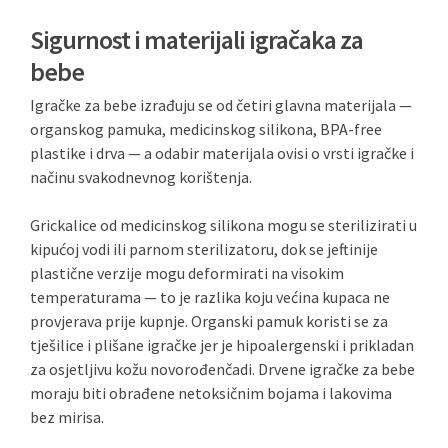
Sigurnost i materijali igračaka za
bebe
Igračke za bebe izrađuju se od četiri glavna materijala —
organskog pamuka, medicinskog silikona, BPA-free
plastike i drva — a odabir materijala ovisi o vrsti igračke i
načinu svakodnevnog korištenja.
Grickalice od medicinskog silikona mogu se sterilizirati u
kipućoj vodi ili parnom sterilizatoru, dok se jeftinije
plastične verzije mogu deformirati na visokim
temperaturama — to je razlika koju većina kupaca ne
provjerava prije kupnje. Organski pamuk koristi se za
tješilice i plišane igračke jer je hipoalergenski i prikladan
za osjetljivu kožu novorođenčadi. Drvene igračke za bebe
moraju biti obrađene netoksičnim bojama i lakovima
bez mirisa.