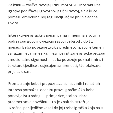
vještinu — zvečke razvijaju finu motoriku, interaktivne
igračke podržavaju govorno-jezični razvoj, a tješilice
pomažu emocionalnoj regulaciji već od prvih tjedana
života.
Interaktivne igračke s pjesmicama i imenima životinja
podržavaju govorno-jezični razvoj beba od 6 do 12
mjeseci. Beba povezuje zvuk s predmetom, što je temelj
za razumijevanje jezika. Tješilice i plišane igračke pružaju
emocionalnu sigurnost — beba povezuje poznati miris i
teksturu tješilice s osjećajem smirenosti, što olakšava
prijelaz u san.
Promatranje bebe i prepoznavanje njezinih trenutnih
interesa pomaže u odabiru prave igračke. Ako beba
ponavlja istu radnju — primjerice, stalno udara
predmetom o površinu — to je znak da istražuje
uzročno-posljedične veze i da joj treba igračka koja na tu