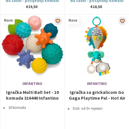
Na zalihi - posljednji komadi
Na zalihi - posljednji komadi
€19,50
€18,50
Novo
Novo
INFANTINO
INFANTINO
Igračka Multi Ball Set - 10
Igračka sa grickalicom Go
komada 316440 Infantino
Gaga Playtime Pal - Hot Air
Balloon Infantino
10 komada
Dob: od 0+ mjeseci