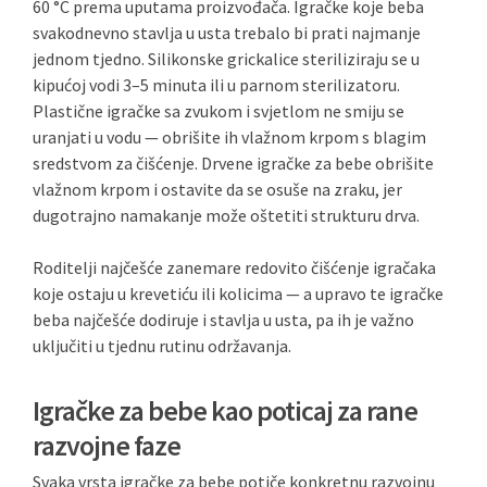
60 °C prema uputama proizvođača. Igračke koje beba
svakodnevno stavlja u usta trebalo bi prati najmanje
jednom tjedno. Silikonske grickalice steriliziraju se u
kipućoj vodi 3–5 minuta ili u parnom sterilizatoru.
Plastične igračke sa zvukom i svjetlom ne smiju se
uranjati u vodu — obrišite ih vlažnom krpom s blagim
sredstvom za čišćenje. Drvene igračke za bebe obrišite
vlažnom krpom i ostavite da se osuše na zraku, jer
dugotrajno namakanje može oštetiti strukturu drva.
Roditelji najčešće zanemare redovito čišćenje igračaka
koje ostaju u krevetiću ili kolicima — a upravo te igračke
beba najčešće dodiruje i stavlja u usta, pa ih je važno
uključiti u tjednu rutinu održavanja.
Igračke za bebe kao poticaj za rane
razvojne faze
Svaka vrsta igračke za bebe potiče konkretnu razvojnu