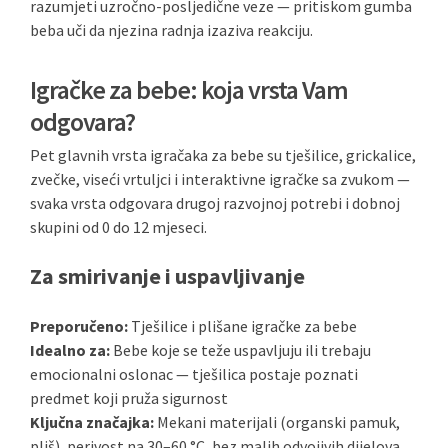
razumjeti uzročno-posljedične veze — pritiskom gumba
beba uči da njezina radnja izaziva reakciju.
Igračke za bebe: koja vrsta Vam
odgovara?
Pet glavnih vrsta igračaka za bebe su tješilice, grickalice,
zvečke, viseći vrtuljci i interaktivne igračke sa zvukom —
svaka vrsta odgovara drugoj razvojnoj potrebi i dobnoj
skupini od 0 do 12 mjeseci.
Za smirivanje i uspavljivanje
Preporučeno:
Tješilice i plišane igračke za bebe
Idealno za:
Bebe koje se teže uspavljuju ili trebaju
emocionalni oslonac — tješilica postaje poznati
predmet koji pruža sigurnost
Ključna značajka:
Mekani materijali (organski pamuk,
pliš), perivost na 30–60 °C, bez malih odvojivih dijelova