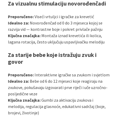
Za vizualnu stimulaciju novorođenčadi
Preporučeno:
Viseći vrtuljci i igračke za krevetić
Idealno za:
Novorođenčad od 0 do 3 mjeseca kojoj se
razvija vid — kontrastne boje i pokret privlače pažnju
Ključna značajka:
Montaža iznad krevetića ili kolica,
lagana rotacija, često uključuju uspavljivačku melodiju
Za starije bebe koje istražuju zvuk i
govor
Preporučeno:
Interaktivne igračke sa zvukom i svjetlom
Idealno za:
Bebe od 6 do 12 mjeseci koje reagiraju na
zvukove, pokušavaju izgovarati prve riječi i uče uzročno-
posljedične veze
Ključna značajka:
Gumbi za aktivaciju zvukova i
melodija, regulacija glasnoće, edukativni sadržaj (boje,
brojevi, životinje)