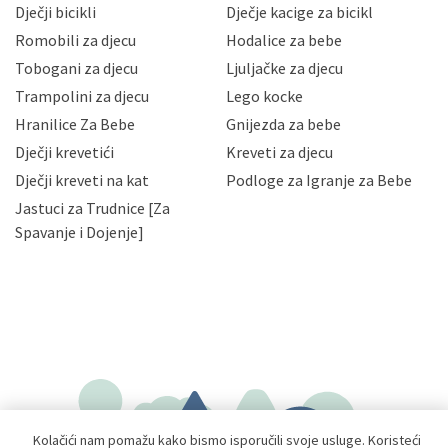
Dječji bicikli
Dječje kacige za bicikl
gubitka ili uništenja. Mae.hr štiti privatnost svojih
korisnika i posjetitelja web stranica, čuva povjerljivost
Romobili za djecu
Hodalice za bebe
Vaših osobnih podataka te omogućava pristup i
Tobogani za djecu
Ljuljačke za djecu
priopćavanje osobnih podataka samo onim svojim
zaposlenicima kojima su isti potrebni radi provedbe
Trampolini za djecu
Lego kocke
njihovih poslovnih aktivnosti, a trećim osobama samo u
Hranilice Za Bebe
Gnijezda za bebe
slučajevima koji su dozvoljeni zakonima. Napominjemo
da možete u svako doba, u potpunosti ili djelomice,
Dječji krevetići
Kreveti za djecu
bez naknade i objašnjenja odustati od dane privole i
Dječji kreveti na kat
Podloge za Igranje za Bebe
zatražiti prestanak aktivnosti obrade Vaših osobnih
Jastuci za Trudnice [Za
podataka. Opoziv privole možete podnijeti poštom na
gore navedenu adresu ili e-mailom na adresu:
Spavanje i Dojenje]
Kolačići nam pomažu kako bismo isporučili svoje usluge. Koristeći