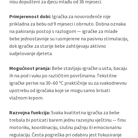
nisu dopušteni za djecu mlađu od 36 mjeseci.
Primjerenost dobi:
Igračka za novorođenče nije
prikladna za bebu od 9 mjeseci i obrnuto. Dobna oznaka
na pakiranju postoji s razlogom — igračke za mlađe
bebe jednostavnije su i usmjerene na pasivnu stimulaciju,
dok igračke za starije bebe zahtijevaju aktivno
sudjelovanje djeteta.
Mogućnost pranja:
Bebe stavljaju igračke u usta, bacaju
ih na pod i vuku po različitim površinama. Tekstilne
igračke perive na 30–60 °C praktičnije su za svakodnevnu
upotrebu od igračaka koje se mogu samo brisati
vlažnom krpom.
Razvojna funkcija:
Svaka kvalitetna igračka za bebe
trebala bi poticati barem jednu razvojnu vještinu — finu
motoriku, koordinaciju, slušnu pažnju ili emocionalnu
regulaciju. Česta pogreška pri odabiru jest fokusiranje