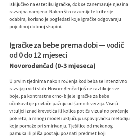
isključivo na estetiku igračke, dok se zanemaruje njezina
razvojna namjena. Nakon što razumijete kriterije
odabira, korisno je pogledati koje igračke odgovaraju
pojedinoj dobnoj skupini.
Igračke za bebe prema dobi — vodič
od 0 do 12 mjeseci
Novorođenčad (0-3 mjeseca)
U prvim tjednima nakon rođenja kod beba se intenzivno
razvijaju vid i sluh. Novorođenčad još ne razlikuje sve
boje, pa kontrastne crno-bijele igračke za bebe
učinkovitije privlače pažnju od šarenih verzija. Viseći
vrtuljci iznad krevetića ili kolica potiču vizualno praćenje
pokreta, a mnogi modeli uključuju uspavljivačku melodiju
koja pomaže pri smirivanju. Tješilice od mekanog
pamuka ili pliša postaju poznati predmet koji