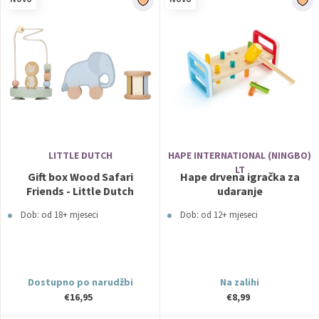
LITTLE DUTCH
HAPE INTERNATIONAL (NINGBO)
LT
Gift box Wood Safari
Hape drvena igračka za
Friends - Little Dutch
udaranje
Dob: od 18+ mjeseci
Dob: od 12+ mjeseci
Dostupno po narudžbi
Na zalihi
€16,95
€8,99