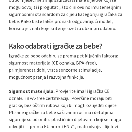
od 36 mjeseci ne smiju sadržavati male dijelove koji se
mogu odvojiti i progutati, što čini ovu normu temeljnim
sigurnosnim standardom za cijelu kategoriju igračaka za
bebe. Kako biste lakše pronašli odgovarajući model,
korisno je znati koje kriterije uzeti u obzir pri odabiru.
Kako odabrati igračke za bebe?
Igračke za bebe odabiru se prema pet ključnih faktora:
sigurnost materijala (CE oznaka, BPA-free),
primjerenost dobi, vrsta senzorne stimulacije,
mogućnost pranja i razvojna funkcija.
Sigurnost materijala:
Provjerite ima li igračka CE
oznaku i BPA-free certifikaciju. Površine moraju biti
glatke, bez oštrih rubova koji bi mogli ozlijediti dijete.
Plišane igračke za bebe sa šivanim očima i detaljima
sigurnije su od onih s plastičnim dijelovima koji se mogu
odvojiti — prema EU normi EN 71, mali odvojivi dijelovi