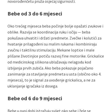
novorođenčetu pruža osjećaj sigurnosti.
Bebe od 3 do 6 mjeseci
Oko trećeg mjeseca beba počinje bolje opažati zvukove i
oblike. Razvija se koordinacija ruku i očiju — beba
pokušava uhvatiti i držati predmete. Zvečke i kolutići za
hvatanje prilagođeni su malim rukama i kombiniraju
zvučnu i taktilnu stimulaciju. Mekane loptice i male
plišane životinjice potiču razvoj fine motorike. Grickalice
od medicinskog silikona ublažavaju nelagodu kod
izbijanja prvih zubića. Ako beba pokazuje pojačano
zanimanje za stavljanje predmeta u usta (obično oko 4.
mjeseca), to je signal za uvođenje grickalica, a ne za
uklanjanje igračaka iz dosega.
Bebe od 6 do 9 mjeseci
Bebe u ovoj dobi istražuju svijet oko sebe i žele se