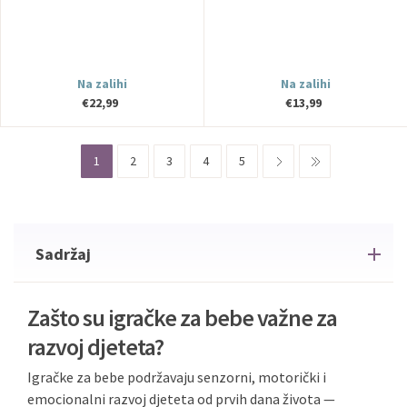
istraživanje
Na zalihi
Na zalihi
€22,99
€13,99
1
2
3
4
5
Sadržaj
Zašto su igračke za bebe važne za
razvoj djeteta?
Igračke za bebe podržavaju senzorni, motorički i
emocionalni razvoj djeteta od prvih dana života —