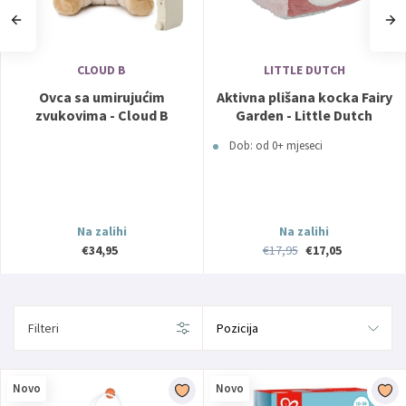
CLOUD B
LITTLE DUTCH
Ovca sa umirujućim
Aktivna plišana kocka Fairy
zvukovima - Cloud B
Garden - Little Dutch
Dob: od 0+ mjeseci
Na zalihi
Na zalihi
€34,95
€17,95
€17,05
Filteri
Novo
Novo