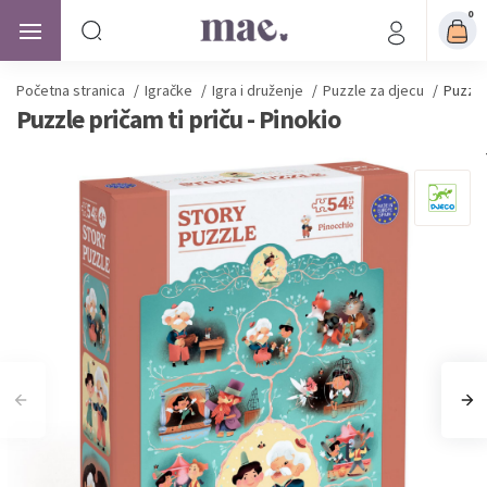
0
Početna stranica
/
Igračke
/
Igra i druženje
/
Puzzle za djecu
/
Puzzle 
Puzzle pričam ti priču - Pinokio