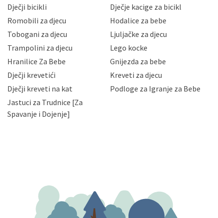
neovlaštenog pristupa, zlouporabe, otkrivanja,
Dječji bicikli
Dječje kacige za bicikl
gubitka ili uništenja. Mae.hr štiti privatnost svojih
korisnika i posjetitelja web stranica, čuva povjerljivost
Romobili za djecu
Hodalice za bebe
Vaših osobnih podataka te omogućava pristup i
Tobogani za djecu
Ljuljačke za djecu
priopćavanje osobnih podataka samo onim svojim
zaposlenicima kojima su isti potrebni radi provedbe
Trampolini za djecu
Lego kocke
njihovih poslovnih aktivnosti, a trećim osobama samo u
Hranilice Za Bebe
Gnijezda za bebe
slučajevima koji su dozvoljeni zakonima. Napominjemo
da možete u svako doba, u potpunosti ili djelomice,
Dječji krevetići
Kreveti za djecu
bez naknade i objašnjenja odustati od dane privole i
Dječji kreveti na kat
Podloge za Igranje za Bebe
zatražiti prestanak aktivnosti obrade Vaših osobnih
Jastuci za Trudnice [Za
podataka. Opoziv privole možete podnijeti poštom na
gore navedenu adresu ili e-mailom na adresu:
Spavanje i Dojenje]