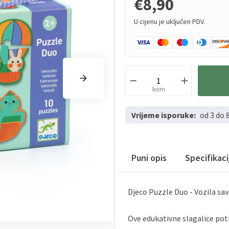
€8,90
U cijenu je uključen PDV.
kom
Vrijeme isporuke:
od 3 do 
Puni opis
Specifikac
Djeco Puzzle Duo - Vozila savr
Ove edukativne slagalice poti