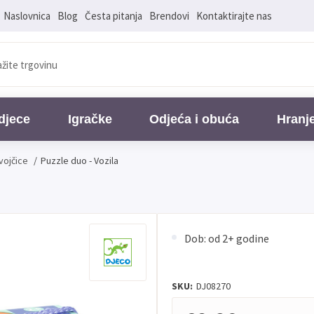
Naslovnica
Blog
Česta pitanja
Brendovi
Kontaktirajte nas
djece
Igračke
Odjeća i obuća
Hranj
vojčice
/
Puzzle duo - Vozila
Dob: od 2+ godine
SKU:
DJ08270