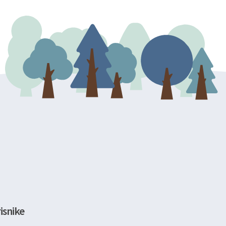
isnike