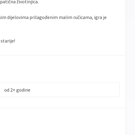
mpatična životinjica.
kim dijelovima prilagođenim malim ručicama, igra je
starije!
od 2+ godine