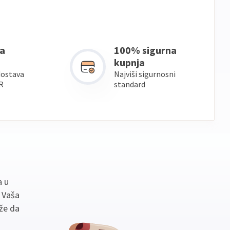
a
100% sigurna
kupnja
dostava
Najviši sigurnosni
R
standard
a u
. Vaša
že da