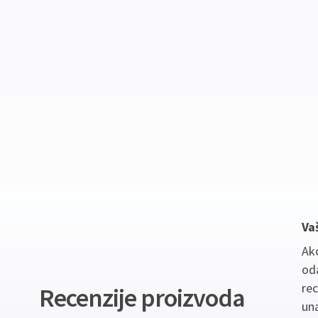
Va
Ako
oda
re
Recenzije proizvoda
un