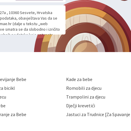
 27a , 10360 Sesvete, Hrvatska
h podataka, obavještava Vas da se
mae.hr (dalje u tekstu „web
ave smatra se da slobodno i izričito
 osobnih podataka koje ustupate
ljnje komunikacije na Vaš upit
m davanju podataka te ovu Izjavu
voje osobne podatke u jednu od
anicama. BRO'N BRO d.o.o. će s
edbi o zaštiti podataka koju
i kolačića koju možete pročitati
like Hrvatske, a uvijek uz
evijanje Bebe
Kade za bebe
a zaštite osobnih podataka od
 ili uništenja. Mae.hr štiti
a bicikl
Romobili za djecu
a, čuva povjerljivost Vaših osobnih
nih podataka samo onim svojim
jecu
Trampolini za djecu
jihovih poslovnih aktivnosti, a
ebe
Dječji krevetići
eni zakonima. Napominjemo da
z naknade i objašnjenja odustati od
ranje za Bebe
Jastuci za Trudnice [Za Spavanje 
 Vaših osobnih podataka. Opoziv
dresu ili e-mailom na adresu: