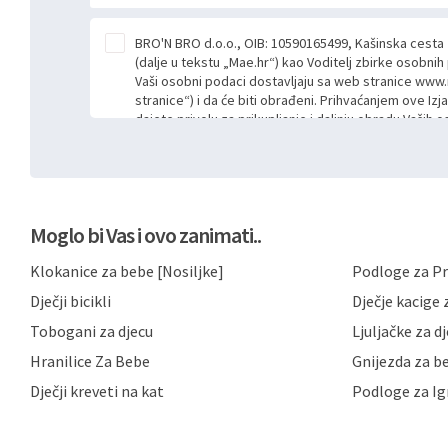
BRO'N BRO d.o.o., OIB: 10590165499, Kašinska cesta
(dalje u tekstu „Mae.hr“) kao Voditelj zbirke osobni
Vaši osobni podaci dostavljaju sa web stranice www.
stranice“) i da će biti obrađeni. Prihvaćanjem ove Izj
dajete privolu za prikupljanje i daljnju obradu Vaših
Mae.hr putem ovih web stranica u svrhu odgovora i da
poslan kroz kontakt obrazac. Radi se o dobrovoljno
niste dužni prihvatiti odnosno niste dužni unositi s
prijavnih formi/obrazaca dostupnih na ovim web str
Vašim osobnim podacima postupati sukladno Općoj ur
Moglo bi Vas i ovo zanimati..
možete pročitati ovdje, sukladno Politici privatnosti 
ovdje i sukladno drugim primjenjivim propisima Repub
Klokanice za bebe [Nosiljke]
Podloge za Pr
primjenu odgovarajućih tehničkih i sigurnosnih mjer
neovlaštenog pristupa, zlouporabe, otkrivanja, gubitka
Dječji bicikli
Dječje kacige z
privatnost svojih korisnika i posjetitelja web stranic
podataka te omogućava pristup i priopćavanje osob
Tobogani za djecu
Ljuljačke za d
zaposlenicima kojima su isti potrebni radi provedbe n
Hranilice Za Bebe
Gnijezda za b
trećim osobama samo u slučajevima koji su dozvolj
možete u svako doba, u potpunosti ili djelomice, be
Dječji kreveti na kat
Podloge za Ig
dane privole i zatražiti prestanak aktivnosti obrade
privole možete podnijeti poštom na gore navedenu a