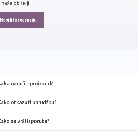
 naše obitelji!
Napišite recenziju
Kako naručiti proizvod?
Kako otkazati narudžbu?
Kako se vrši isporuka?