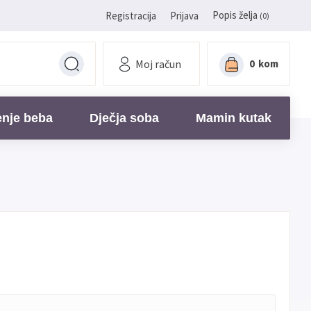
Popis želja
Registracija
Prijava
(0)
Moj račun
0
kom
enje beba
Dječja soba
Mamin kutak