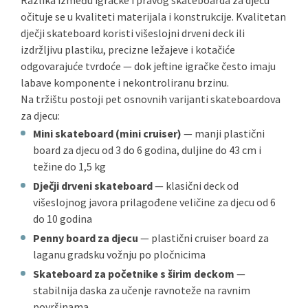
Razlika između igračke i pravog skateboarda za djecu
očituje se u kvaliteti materijala i konstrukcije. Kvalitetan
dječji skateboard koristi višeslojni drveni deck ili
izdržljivu plastiku, precizne ležajeve i kotačiće
odgovarajuće tvrdoće — dok jeftine igračke često imaju
labave komponente i nekontroliranu brzinu.
Na tržištu postoji pet osnovnih varijanti skateboardova
za djecu:
Mini skateboard (mini cruiser)
— manji plastični
board za djecu od 3 do 6 godina, duljine do 43 cm i
težine do 1,5 kg
Dječji drveni skateboard
— klasični deck od
višeslojnog javora prilagođene veličine za djecu od 6
do 10 godina
Penny board za djecu
— plastični cruiser board za
laganu gradsku vožnju po pločnicima
Skateboard za početnike s širim deckom
—
stabilnija daska za učenje ravnoteže na ravnim
površinama