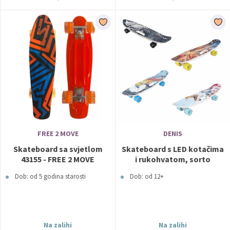
FREE 2 MOVE
DENIS
Skateboard sa svjetlom
Skateboard s LED kotačima
43155 - FREE 2 MOVE
i rukohvatom, sorto
Dob: od 5 godina starosti
Dob: od 12+
Na zalihi
Na zalihi