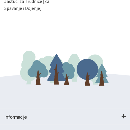
Jastuci za Trudnice [Za
podataka. Opoziv privole možete podnijeti poštom na
gore navedenu adresu ili e-mailom na adresu:
Spavanje i Dojenje]
Informacije