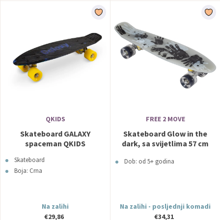
QKIDS
FREE 2 MOVE
Skateboard GALAXY
Skateboard Glow in the
spaceman QKIDS
dark, sa svijetlima 57 cm
85413 FREE 2 MOVE
Skateboard
Dob: od 5+ godina
Boja: Crna
Na zalihi
Na zalihi - posljednji komadi
€29,86
€34,31