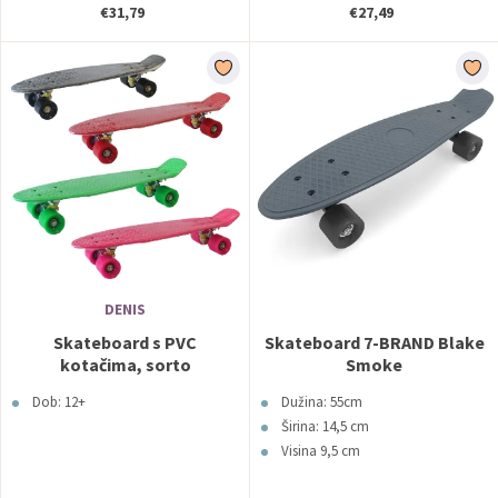
€31,79
€27,49
DENIS
Skateboard s PVC
Skateboard 7-BRAND Blake
kotačima, sorto
Smoke
Dob: 12+
Dužina: 55cm
Širina: 14,5 cm
Visina 9,5 cm