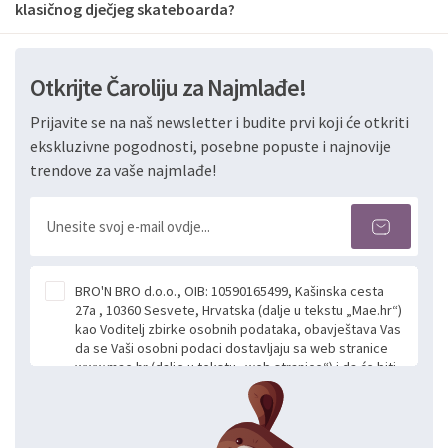
klasičnog dječjeg skateboarda?
Otkrijte Čaroliju za Najmlađe!
Prijavite se na naš newsletter i budite prvi koji će otkriti
ekskluzivne pogodnosti, posebne popuste i najnovije
trendove za vaše najmlađe!
BRO'N BRO d.o.o., OIB: 10590165499, Kašinska cesta
27a , 10360 Sesvete, Hrvatska (dalje u tekstu „Mae.hr“)
kao Voditelj zbirke osobnih podataka, obavještava Vas
da se Vaši osobni podaci dostavljaju sa web stranice
www.mae.hr (dalje u tekstu „web stranice“) i da će biti
obrađeni. Prihvaćanjem ove Izjave smatra se da
slobodno i izričito dajete privolu za prikupljanje i daljnju
obradu Vaših osobnih podataka koje ustupate Mae.hr
putem ovih web stranica u svrhu odgovora i daljnje