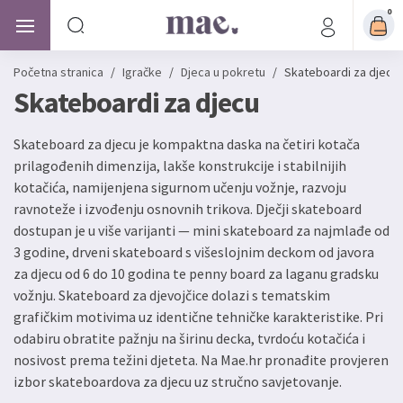
0
Početna stranica
/
Igračke
/
Djeca u pokretu
/
Skateboardi za djecu
Skateboardi za djecu
Skateboard za djecu je kompaktna daska na četiri kotača
prilagođenih dimenzija, lakše konstrukcije i stabilnijih
kotačića, namijenjena sigurnom učenju vožnje, razvoju
ravnoteže i izvođenju osnovnih trikova. Dječji skateboard
dostupan je u više varijanti — mini skateboard za najmlađe od
3 godine, drveni skateboard s višeslojnim deckom od javora
za djecu od 6 do 10 godina te penny board za laganu gradsku
vožnju. Skateboard za djevojčice dolazi s tematskim
grafičkim motivima uz identične tehničke karakteristike. Pri
odabiru obratite pažnju na širinu decka, tvrdoću kotačića i
nosivost prema težini djeteta. Na Mae.hr pronađite provjeren
izbor skateboardova za djecu uz stručno savjetovanje.