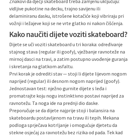
Znakovi da dječji skateboard treba zamjenu uključuju:
vidljive pukotine na decku, trajno savijenu ili
delaminiranu dasku, istrošene kotačiće koji vibriraju pri
vožnji i ležajeve koji se ne vrte glatko ni nakon čišćenja.
Kako naučiti dijete voziti skateboard?
Dijete se uči voziti skateboard u tri koraka: određivanje
stajnog stava (regular ili goofy), vježbanje ravnoteže na
mirnoj dasci na travi, a zatim postupno uvođenje guranja
i skretanja na glatkom asfaltu.
Prvi korak je odrediti stav — stoji li dijete lijevom nogom
naprijed (regular) ili desnom nogom naprijed (goofy).
Jednostavan test: nježno gurnite dijete s leđa i
promatrajte koju nogu instinktivno postavi naprijed za
ravnotežu. Ta noga ide na prednji dio daske.
Preporučuje se da dijete najprije stoji i balansira na
skateboardu postavljenom na travu ili tepih. Mekana
podloga sprječava kotrljanje i omogućuje djetetu da
stekne osjećaj za ravnotežu bez rizika od pada. Tek kad