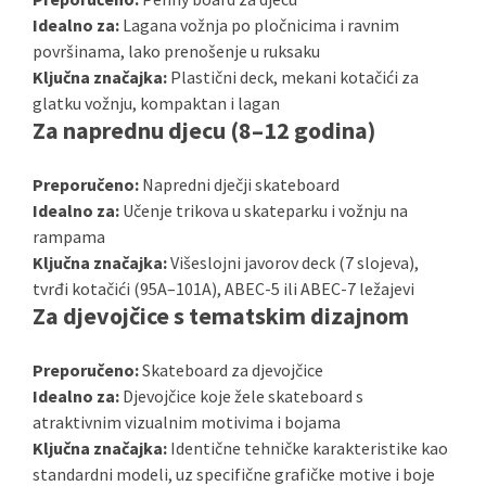
Idealno za:
Lagana vožnja po pločnicima i ravnim
površinama, lako prenošenje u ruksaku
Ključna značajka:
Plastični deck, mekani kotačići za
glatku vožnju, kompaktan i lagan
Za naprednu djecu (8–12 godina)
Preporučeno:
Napredni dječji skateboard
Idealno za:
Učenje trikova u skateparku i vožnju na
rampama
Ključna značajka:
Višeslojni javorov deck (7 slojeva),
tvrđi kotačići (95A–101A), ABEC-5 ili ABEC-7 ležajevi
Za djevojčice s tematskim dizajnom
Preporučeno:
Skateboard za djevojčice
Idealno za:
Djevojčice koje žele skateboard s
atraktivnim vizualnim motivima i bojama
Ključna značajka:
Identične tehničke karakteristike kao
standardni modeli, uz specifične grafičke motive i boje