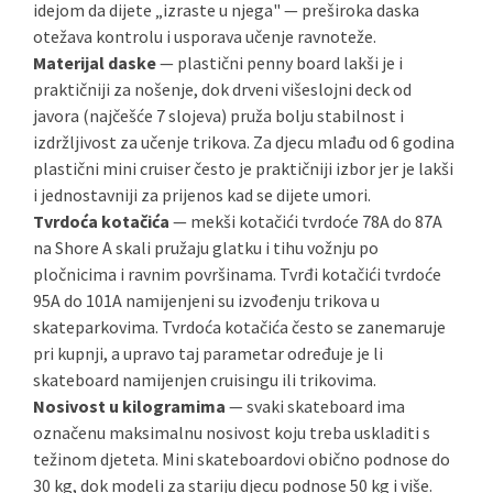
idejom da dijete „izraste u njega" — preširoka daska
otežava kontrolu i usporava učenje ravnoteže.
Materijal daske
— plastični penny board lakši je i
praktičniji za nošenje, dok drveni višeslojni deck od
javora (najčešće 7 slojeva) pruža bolju stabilnost i
izdržljivost za učenje trikova. Za djecu mlađu od 6 godina
plastični mini cruiser često je praktičniji izbor jer je lakši
i jednostavniji za prijenos kad se dijete umori.
Tvrdoća kotačića
— mekši kotačići tvrdoće 78A do 87A
na Shore A skali pružaju glatku i tihu vožnju po
pločnicima i ravnim površinama. Tvrđi kotačići tvrdoće
95A do 101A namijenjeni su izvođenju trikova u
skateparkovima. Tvrdoća kotačića često se zanemaruje
pri kupnji, a upravo taj parametar određuje je li
skateboard namijenjen cruisingu ili trikovima.
Nosivost u kilogramima
— svaki skateboard ima
označenu maksimalnu nosivost koju treba uskladiti s
težinom djeteta. Mini skateboardovi obično podnose do
30 kg, dok modeli za stariju djecu podnose 50 kg i više.