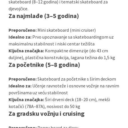
skateboard (8–12 godina) i tematski skateboard za
djevojčice.
Za najmlađe (3–5 godina)
Preporučeno:
Mini skateboard (mini cruiser)
Idealno za:
Prvo upoznavanje sa skateboardingom uz
maksimalnu stabilnost i niski centar težišta
Ključna značajka:
Kompaktne dimenzije (do 43 cm
duljine), plastična konstrukcija, lagana težina do 1,5 kg
Za početnike (5–8 godina)
Preporučeno:
Skateboard za početnike s širim deckom
Idealno za:
Učenje ravnoteže i osnovne vožnje na ravnim
površinama uz veću stabilnost
Ključna značajka:
Širi drveni deck (18–20 cm), mekši
kotačići (78A–87A), nosivost do 50 kg
Za gradsku vožnju i cruising
Preporučeno:
Penny board za djecu