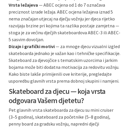
Vrsta ležajeva
— ABEC ocjena od 1 do 7 označava
preciznost izrade ležaja. ABEC ocjena ležajeva iznad 5
nema značajan utjecaj na dječju vožnju jer djeca rijetko
razvijaju brzine pri kojima ta razlika postaje zamjetna —
stoga je za većinu dječjih skateboardova ABEC-3 ili ABEC-
5 sasvim dovoljan.
Dizajn i grafički motivi
— za mnoge djecu vizualni izgled
skateboarda jednako je važan kao i tehničke specifikacije.
Skateboard za djevojčice s tematskim uzorcima i jarkim
bojama može biti dodatna motivacija za redovitu vožnju.
Kako biste lakše primijenili ove kriterije, pregledajte
usporedbu glavnih vrsta prema dobnoj skupini i namjeni.
Skateboard za djecu — koja vrsta
odgovara Vašem djetetu?
Pet glavnih vrsta skateboarda za djecu su mini cruiser
(3–5 godina), skateboard za početnike (5–8 godina),
penny board za gradsku vožnju, napredni dječji