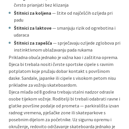
čvrsto prianjati bez klizanja
Štitnici za koljena
— štite od najčešćih ozljeda pri
padu
Štitnici za laktove
— smanjuju rizik od ogrebotina i
udaraca
Štitnici za zapešća
— sprječavaju ozljede zglobova pri
instinktivnom ublažavanju pada rukama
Prikladna obuća jednako je važna kao i zaštitna oprema.
Djeca bi trebala nositi čvrste sportske cipele s ravnim
potplatom koje pružaju dobar kontakt s površinom
daske. Sandale, japanke ili cipele s visokom petom nisu
prikladne za vožnju skateboardom.
Djeca mlađa od 8 godina trebaju stalni nadzor odrasle
osobe tijekom vožnje. Roditelji bi trebali odabrati ravne i
glatke površine podalje od prometa — parkirališta izvan
radnog vremena, pješačke zone ili skateparkove s
posebnim dijelom za početnike. Uz sigurnu opremu i
okruženje, redovito održavanje skateboarda jednako je