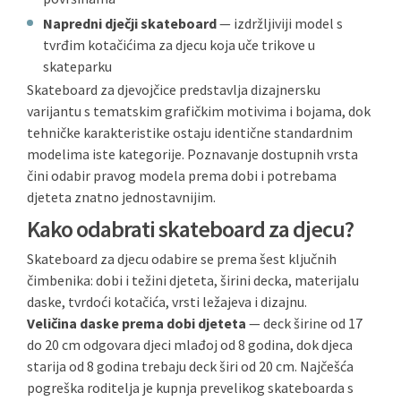
Napredni dječji skateboard
— izdržljiviji model s
tvrđim kotačićima za djecu koja uče trikove u
skateparku
Skateboard za djevojčice predstavlja dizajnersku
varijantu s tematskim grafičkim motivima i bojama, dok
tehničke karakteristike ostaju identične standardnim
modelima iste kategorije. Poznavanje dostupnih vrsta
čini odabir pravog modela prema dobi i potrebama
djeteta znatno jednostavnijim.
Kako odabrati skateboard za djecu?
Skateboard za djecu odabire se prema šest ključnih
čimbenika: dobi i težini djeteta, širini decka, materijalu
daske, tvrdoći kotačića, vrsti ležajeva i dizajnu.
Veličina daske prema dobi djeteta
— deck širine od 17
do 20 cm odgovara djeci mlađoj od 8 godina, dok djeca
starija od 8 godina trebaju deck širi od 20 cm. Najčešća
pogreška roditelja je kupnja prevelikog skateboarda s