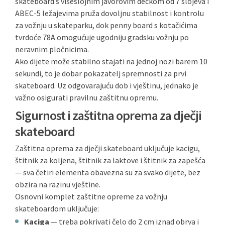
skateboard s višeslojnim javorovim deckom od 7 slojeva i
ABEC-5 ležajevima pruža dovoljnu stabilnost i kontrolu
za vožnju u skateparku, dok penny board s kotačićima
tvrdoće 78A omogućuje ugodniju gradsku vožnju po
neravnim pločnicima.
Ako dijete može stabilno stajati na jednoj nozi barem 10
sekundi, to je dobar pokazatelj spremnosti za prvi
skateboard. Uz odgovarajuću dob i vještinu, jednako je
važno osigurati pravilnu zaštitnu opremu.
Sigurnost i zaštitna oprema za dječji
skateboard
Zaštitna oprema za dječji skateboard uključuje kacigu,
štitnik za koljena, štitnik za laktove i štitnik za zapešća
— sva četiri elementa obavezna su za svako dijete, bez
obzira na razinu vještine.
Osnovni komplet zaštitne opreme za vožnju
skateboardom uključuje:
Kaciga
— treba pokrivati čelo do 2 cm iznad obrva i