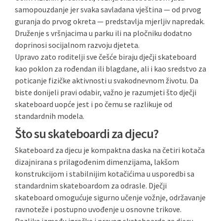
samopouzdanje jer svaka savladana vještina — od prvog
guranja do prvog okreta — predstavlja mjerljiv napredak.
Druženje s vršnjacima u parku ili na pločniku dodatno
doprinosi socijalnom razvoju djeteta.
Upravo zato roditelji sve češće biraju dječji skateboard
kao poklon za rođendan ili blagdane, ali i kao sredstvo za
poticanje fizičke aktivnosti u svakodnevnom životu. Da
biste donijeli pravi odabir, važno je razumjeti što dječji
skateboard uopće jest i po čemu se razlikuje od
standardnih modela.
Što su skateboardi za djecu?
Skateboard za djecu je kompaktna daska na četiri kotača
dizajnirana s prilagođenim dimenzijama, lakšom
konstrukcijom i stabilnijim kotačićima u usporedbi sa
standardnim skateboardom za odrasle. Dječji
skateboard omogućuje sigurno učenje vožnje, održavanje
ravnoteže i postupno uvođenje u osnovne trikove.