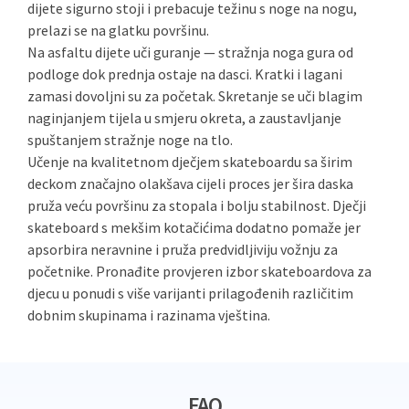
dijete sigurno stoji i prebacuje težinu s noge na nogu,
prelazi se na glatku površinu.
Na asfaltu dijete uči guranje — stražnja noga gura od
podloge dok prednja ostaje na dasci. Kratki i lagani
zamasi dovoljni su za početak. Skretanje se uči blagim
naginjanjem tijela u smjeru okreta, a zaustavljanje
spuštanjem stražnje noge na tlo.
Učenje na kvalitetnom dječjem skateboardu sa širim
deckom značajno olakšava cijeli proces jer šira daska
pruža veću površinu za stopala i bolju stabilnost. Dječji
skateboard s mekšim kotačićima dodatno pomaže jer
apsorbira neravnine i pruža predvidljiviju vožnju za
početnike. Pronađite provjeren izbor skateboardova za
djecu u ponudi s više varijanti prilagođenih različitim
dobnim skupinama i razinama vještina.
FAQ