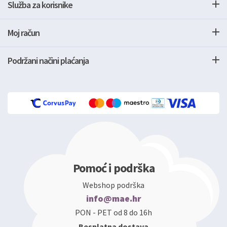
Služba za korisnike
Moj račun
Podržani načini plaćanja
Pomoć i podrška
Webshop podrška
info@mae.hr
PON - PET od 8 do 16h
Besplatna dostava