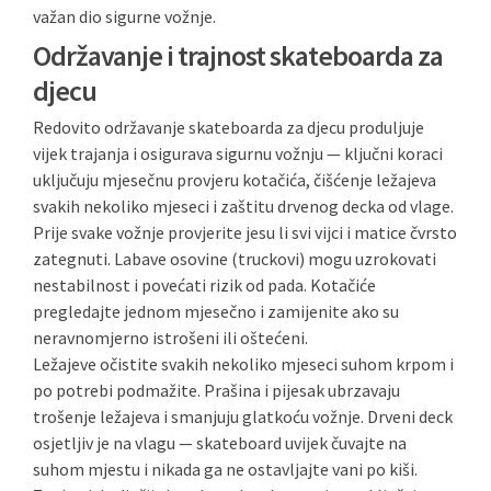
važan dio sigurne vožnje.
Održavanje i trajnost skateboarda za
djecu
Redovito održavanje skateboarda za djecu produljuje
vijek trajanja i osigurava sigurnu vožnju — ključni koraci
uključuju mjesečnu provjeru kotačića, čišćenje ležajeva
svakih nekoliko mjeseci i zaštitu drvenog decka od vlage.
Prije svake vožnje provjerite jesu li svi vijci i matice čvrsto
zategnuti. Labave osovine (truckovi) mogu uzrokovati
nestabilnost i povećati rizik od pada. Kotačiće
pregledajte jednom mjesečno i zamijenite ako su
neravnomjerno istrošeni ili oštećeni.
Ležajeve očistite svakih nekoliko mjeseci suhom krpom i
po potrebi podmažite. Prašina i pijesak ubrzavaju
trošenje ležajeva i smanjuju glatkoću vožnje. Drveni deck
osjetljiv je na vlagu — skateboard uvijek čuvajte na
suhom mjestu i nikada ga ne ostavljajte vani po kiši.