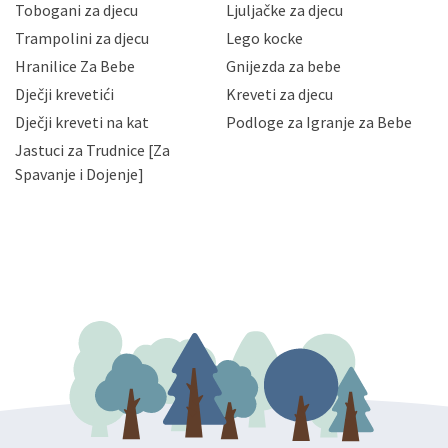
Tobogani za djecu
Ljuljačke za djecu
priopćavanje osobnih podataka samo onim svojim
zaposlenicima kojima su isti potrebni radi provedbe
Trampolini za djecu
Lego kocke
njihovih poslovnih aktivnosti, a trećim osobama samo u
Hranilice Za Bebe
Gnijezda za bebe
slučajevima koji su dozvoljeni zakonima. Napominjemo
da možete u svako doba, u potpunosti ili djelomice,
Dječji krevetići
Kreveti za djecu
bez naknade i objašnjenja odustati od dane privole i
Dječji kreveti na kat
Podloge za Igranje za Bebe
zatražiti prestanak aktivnosti obrade Vaših osobnih
Jastuci za Trudnice [Za
podataka. Opoziv privole možete podnijeti poštom na
gore navedenu adresu ili e-mailom na adresu:
Spavanje i Dojenje]