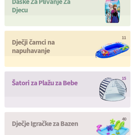
Daske Za Plivanje Za
Djecu
11
Dječji čamci na
napuhavanje
15
Šatori za Plažu za Bebe
40
Dječje Igračke za Bazen