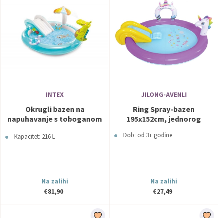
INTEX
JILONG-AVENLI
Okrugli bazen na
Ring Spray-bazen
napuhavanje s toboganom
195x152cm, jednorog
za djecu Krokodil INTEX
Dob: od 3+ godine
Kapacitet: 216 L
Na zalihi
Na zalihi
€81,90
€27,49