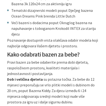
Bazena 3k 120x24 cm za aktivniju igru
Tematski dizajnerski modeli poput Dječjeg bazena
Ocean Dreams Pink brenda Little Dutch
Veći bazeni s dodacima poput Okruglog bazena na
napuhavanje s toboganom Krokodil INTEX za stariju
djecu
Poznavanje dostupnih vrsta olakšava odabir modela koji
najbolje odgovara Vašem djetetu i prostoru.
Kako odabrati bazen za bebe?
Pravi bazen za bebe odaberite prema dobi djeteta,
raspoloživom prostoru, kvaliteti materijala i
jednostavnosti postavljanja.
Dob i veličina djeteta
su polazna točka. Za bebe do 12
mjeseci preporučuju se vrlo plitki modeli s dubinom do
20 cm, poput Bazena Kiddy. Za djecu između 6 i 24
mjeseca odgovaraju srednji modeli koji nude više
prostora za igru uz i dalje sigurnu dubinu.