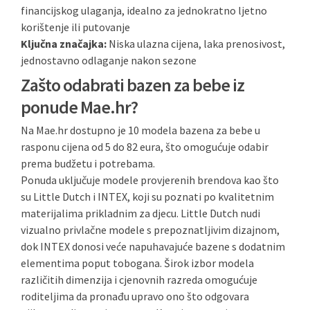
financijskog ulaganja, idealno za jednokratno ljetno
korištenje ili putovanje
Ključna značajka:
Niska ulazna cijena, laka prenosivost,
jednostavno odlaganje nakon sezone
Zašto odabrati bazen za bebe iz
ponude Mae.hr?
Na Mae.hr dostupno je 10 modela bazena za bebe u
rasponu cijena od 5 do 82 eura, što omogućuje odabir
prema budžetu i potrebama.
Ponuda uključuje modele provjerenih brendova kao što
su Little Dutch i INTEX, koji su poznati po kvalitetnim
materijalima prikladnim za djecu. Little Dutch nudi
vizualno privlačne modele s prepoznatljivim dizajnom,
dok INTEX donosi veće napuhavajuće bazene s dodatnim
elementima poput tobogana. Širok izbor modela
različitih dimenzija i cjenovnih razreda omogućuje
roditeljima da pronađu upravo ono što odgovara