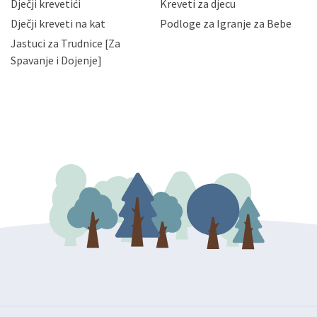
da možete u svako doba, u potpunosti ili djelomice,
Dječji krevetići
Kreveti za djecu
bez naknade i objašnjenja odustati od dane privole i
Dječji kreveti na kat
Podloge za Igranje za Bebe
zatražiti prestanak aktivnosti obrade Vaših osobnih
Jastuci za Trudnice [Za
podataka. Opoziv privole možete podnijeti poštom na
gore navedenu adresu ili e-mailom na adresu:
Spavanje i Dojenje]