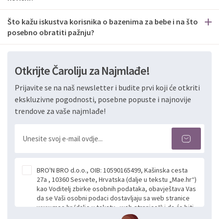
Što kažu iskustva korisnika o bazenima za bebe i na što
posebno obratiti pažnju?
Otkrijte Čaroliju za Najmlađe!
Prijavite se na naš newsletter i budite prvi koji će otkriti
ekskluzivne pogodnosti, posebne popuste i najnovije
trendove za vaše najmlađe!
BRO'N BRO d.o.o., OIB: 10590165499, Kašinska cesta
27a , 10360 Sesvete, Hrvatska (dalje u tekstu „Mae.hr“)
kao Voditelj zbirke osobnih podataka, obavještava Vas
da se Vaši osobni podaci dostavljaju sa web stranice
www.mae.hr (dalje u tekstu „web stranice“) i da će biti
obrađeni. Prihvaćanjem ove Izjave smatra se da