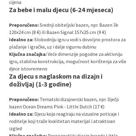
cijena
Za bebe i malu djecu (6-24 mjeseca)
Preporučeno:
Srednji obiteljski bazen, npr. Bazen 3k
120x24 cm (8 €) ili Bazen Signal 157x25 cm (9 €)
Idealno za:
Slobodniju igru u vodi s dovoljno prostora za
plažanje i igračke, uz i dalje sigurnu dubinu
Ključna značajka:
Veće dimenzije pogodne za aktivniju
igru, stabilna konstrukcija, mogućnost korištenja za više
djece istovremeno
Za djecu s naglaskom na dizajn i
doživljaj (1-3 godine)
Preporučeno:
Tematski dizajnerski bazen, npr. Dječji
bazen Ocean Dreams Pink - Little Dutch (17 €)
Idealno za:
Djecu koja reagiraju na vizualne poticaje i
roditelje koji traže kvalitetan materijal i atraktivan
izgled
Ključna značajka:
Prepoznatljiv dizajn brenda Little