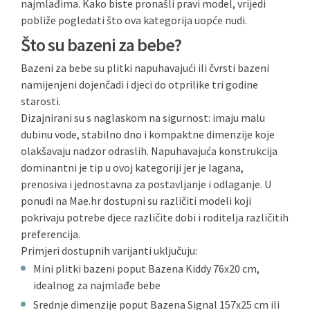
najmlađima. Kako biste pronašli pravi model, vrijedi
pobliže pogledati što ova kategorija uopće nudi.
Što su bazeni za bebe?
Bazeni za bebe su plitki napuhavajući ili čvrsti bazeni
namijenjeni dojenčadi i djeci do otprilike tri godine
starosti.
Dizajnirani su s naglaskom na sigurnost: imaju malu
dubinu vode, stabilno dno i kompaktne dimenzije koje
olakšavaju nadzor odraslih. Napuhavajuća konstrukcija
dominantni je tip u ovoj kategoriji jer je lagana,
prenosiva i jednostavna za postavljanje i odlaganje. U
ponudi na Mae.hr dostupni su različiti modeli koji
pokrivaju potrebe djece različite dobi i roditelja različitih
preferencija.
Primjeri dostupnih varijanti uključuju:
Mini plitki bazeni poput Bazena Kiddy 76x20 cm,
idealnog za najmlađe bebe
Srednje dimenzije poput Bazena Signal 157x25 cm ili