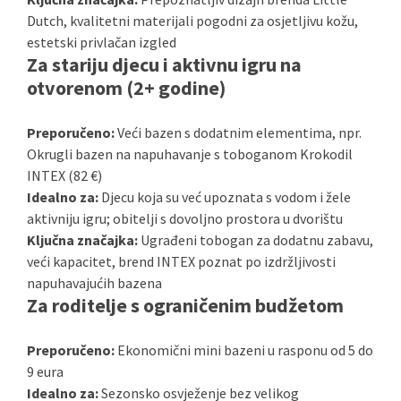
Dutch, kvalitetni materijali pogodni za osjetljivu kožu,
estetski privlačan izgled
Za stariju djecu i aktivnu igru na
otvorenom (2+ godine)
Preporučeno:
Veći bazen s dodatnim elementima, npr.
Okrugli bazen na napuhavanje s toboganom Krokodil
INTEX (82 €)
Idealno za:
Djecu koja su već upoznata s vodom i žele
aktivniju igru; obitelji s dovoljno prostora u dvorištu
Ključna značajka:
Ugrađeni tobogan za dodatnu zabavu,
veći kapacitet, brend INTEX poznat po izdržljivosti
napuhavajućih bazena
Za roditelje s ograničenim budžetom
Preporučeno:
Ekonomični mini bazeni u rasponu od 5 do
9 eura
Idealno za:
Sezonsko osvježenje bez velikog