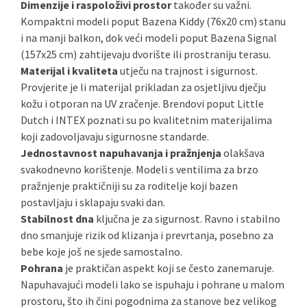
Dimenzije i raspoloživi prostor
također su važni.
Kompaktni modeli poput Bazena Kiddy (76x20 cm) stanu
i na manji balkon, dok veći modeli poput Bazena Signal
(157x25 cm) zahtijevaju dvorište ili prostraniju terasu.
Materijal i kvaliteta
utječu na trajnost i sigurnost.
Provjerite je li materijal prikladan za osjetljivu dječju
kožu i otporan na UV zračenje. Brendovi poput Little
Dutch i INTEX poznati su po kvalitetnim materijalima
koji zadovoljavaju sigurnosne standarde.
Jednostavnost napuhavanja i pražnjenja
olakšava
svakodnevno korištenje. Modeli s ventilima za brzo
pražnjenje praktičniji su za roditelje koji bazen
postavljaju i sklapaju svaki dan.
Stabilnost dna
ključna je za sigurnost. Ravno i stabilno
dno smanjuje rizik od klizanja i prevrtanja, posebno za
bebe koje još ne sjede samostalno.
Pohrana
je praktičan aspekt koji se često zanemaruje.
Napuhavajući modeli lako se ispuhaju i pohrane u malom
prostoru, što ih čini pogodnima za stanove bez velikog