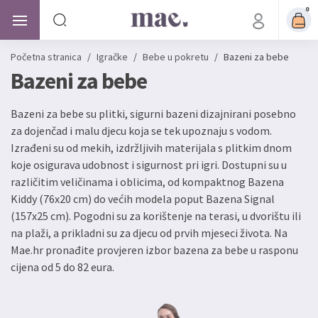
0
Početna stranica
/
Igračke
/
Bebe u pokretu
/
Bazeni za bebe
Bazeni za bebe
Bazeni za bebe su plitki, sigurni bazeni dizajnirani posebno
za dojenčad i malu djecu koja se tek upoznaju s vodom.
Izrađeni su od mekih, izdržljivih materijala s plitkim dnom
koje osigurava udobnost i sigurnost pri igri. Dostupni su u
različitim veličinama i oblicima, od kompaktnog Bazena
Kiddy (76x20 cm) do većih modela poput Bazena Signal
(157x25 cm). Pogodni su za korištenje na terasi, u dvorištu ili
na plaži, a prikladni su za djecu od prvih mjeseci života. Na
Mae.hr pronađite provjeren izbor bazena za bebe u rasponu
cijena od 5 do 82 eura.