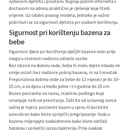
njihovom djetetu i prostoru. Kupnja putem interneta s
dostavom na adresu praktično je rješenje koje štedi
vrijeme. Uz odabir pravog modela, jednako je važno
pobrinuti se za sigurnost djeteta pri svakom korištenju.
Sigurnost pri korištenju bazena za
bebe
Sigurnost djece pri korištenju dječjih bazena ovisi prije
svega o stalnom nadzoru odrasle osobe.
Bez obzira na dubinu vode, beba ili malo dijete nikada ne
smije ostati bez nadzora pokraj bazena, ni na trenutak.
Preporučena dubina vode za bebe do 12 mjeseci je do 10–
15 cm, a za djecu između jedne i tri godine do 25 cm.
Bazen postavite na ravnu, stabilnu podlogu koja
smanjuje rizik od prevrtanja. Zaštita od izravnog sunca
važna je mjera: postavite bazen u sjenu ili koristite
suncobran kako biste spriječili pregrijavanje. Vodu u
bazenu mijenjajte svakodnevno kako biste održali
higijenu i spriječili razvoj bakterija. Prije svakog