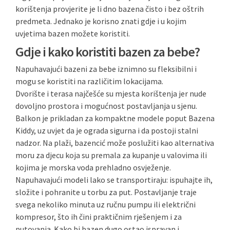
korištenja provjerite je li dno bazena čisto i bez oštrih
predmeta. Jednako je korisno znati gdje i u kojim
uvjetima bazen možete koristiti.
Gdje i kako koristiti bazen za bebe?
Napuhavajući bazeni za bebe iznimno su fleksibilni i
mogu se koristiti na različitim lokacijama.
Dvorište i terasa najčešće su mjesta korištenja jer nude
dovoljno prostora i mogućnost postavljanja u sjenu.
Balkon je prikladan za kompaktne modele poput Bazena
Kiddy, uz uvjet da je ograda sigurna i da postoji stalni
nadzor. Na plaži, bazencić može poslužiti kao alternativa
moru za djecu koja su premala za kupanje u valovima ili
kojima je morska voda prehladno osvježenje.
Napuhavajući modeli lako se transportiraju: ispuhajte ih,
složite i pohranite u torbu za put. Postavljanje traje
svega nekoliko minuta uz ručnu pumpu ili električni
kompresor, što ih čini praktičnim rješenjem i za
putovanja. Kako bi bazen dugo ostao ispravan i