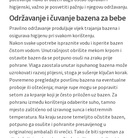
higijenski, važno je posvetiti pažnju i njegovu održavanju.
Održavanje i čuvanje bazena za bebe
Pravilno održavanje produljuje vijek trajanja bazena i
osigurava higijenu pri svakom korištenju.
Nakon svake upotrebe ispraznite vodu i isperite bazen
čistom vodom. Unutrašnjost obrišite mekom krpom i
ostavite bazen da se potpuno osuši na zraku prije
pohrane. Vlaga zaostala unutar ispuhanog bazena može
uzrokovati razvoj plijesni, stoga je sušenje ključan korak.
Povremeno pregledajte površinu bazena na eventualne
proboje ili oštećenja; manje rupe mogu se popraviti
setom za krpanje koji je često priložen uz bazen. Za
pohranu između korištenja odaberite suho, tamno
mjesto zaštićeno od izravnog sunca i ekstremnih
temperatura. Na kraju sezone temeljito očistite bazen,
potpuno ga osušite i pohranite presavijenog u
originalnoj ambalaži ili vrećici. Tako će biti spreman za