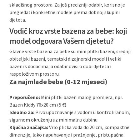
skladišnog prostora. Za još precizniji odabir, korisno je
pregledati konkretne modele prema dobnoj skupini
djeteta.
Vodič kroz vrste bazena za bebe: koji
model odgovara Vašem djetetu?
Glavne vrste bazena za bebe su mini plitki bazeni, srednji
obiteljski bazeni, tematski dizajnerski modeli i veliki
bazeni s dodacima, a odabir ovisi o dobi djeteta i
raspoloživom prostoru.
Za najmlađe bebe (0-12 mjeseci)
Preporučeno:
Mini plitki bazen malog promjera, npr.
Bazen Kiddy 76x20 cm (5 €)
Idealno za:
Prvo upoznavanje s vodom u kontroliranom,
sigurnom okruženju uz minimalnu dubinu
Ključna značajka:
Vrlo plitka voda do 20 cm, kompaktne
dimenzije, lako napuhavanje i pražnjenje, pristupačna