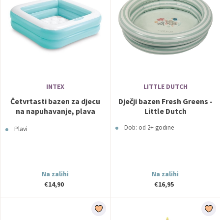
INTEX
LITTLE DUTCH
Četvrtasti bazen za djecu
Dječji bazen Fresh Greens -
na napuhavanje, plava
Little Dutch
INTEX
Dob: od 2+ godine
Plavi
Na zalihi
Na zalihi
€14,90
€16,95