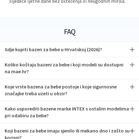
sljedeće ljetne dane bez oštećenja ili neugodnih mirisa.
FAQ
Gdje kupiti bazen za bebe u Hrvatskoj (2026)?
Koliko koštaju bazeni za bebe i koji modeli su dostupni
na mae.hr?
Koje vrste bazena za bebe postoje i koje sigurnosne
značajke treba uzeti u obzir?
Kako usporediti bazene marke INTEX s ostalim modelima
pri odabiru za bebe?
Koji bazeni za bebe imaju sjenilo ili mekano dno i zašto su
korisni?