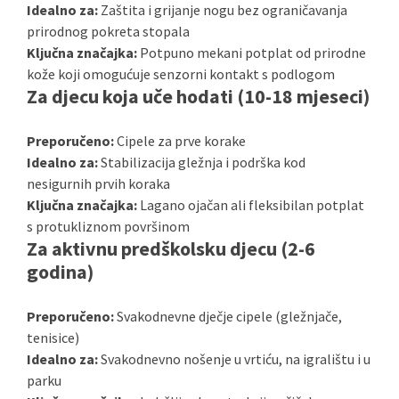
Idealno za:
Zaštita i grijanje nogu bez ograničavanja
prirodnog pokreta stopala
Ključna značajka:
Potpuno mekani potplat od prirodne
kože koji omogućuje senzorni kontakt s podlogom
Za djecu koja uče hodati (10-18 mjeseci)
Preporučeno:
Cipele za prve korake
Idealno za:
Stabilizacija gležnja i podrška kod
nesigurnih prvih koraka
Ključna značajka:
Lagano ojačan ali fleksibilan potplat
s protukliznom površinom
Za aktivnu predškolsku djecu (2-6
godina)
Preporučeno:
Svakodnevne dječje cipele (gležnjače,
tenisice)
Idealno za:
Svakodnevno nošenje u vrtiću, na igralištu i u
parku