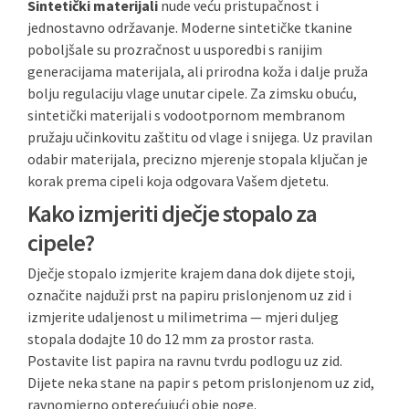
Sintetički materijali
nude veću pristupačnost i
jednostavno održavanje. Moderne sintetičke tkanine
poboljšale su prozračnost u usporedbi s ranijim
generacijama materijala, ali prirodna koža i dalje pruža
bolju regulaciju vlage unutar cipele. Za zimsku obuću,
sintetički materijali s vodootpornom membranom
pružaju učinkovitu zaštitu od vlage i snijega. Uz pravilan
odabir materijala, precizno mjerenje stopala ključan je
korak prema cipeli koja odgovara Vašem djetetu.
Kako izmjeriti dječje stopalo za
cipele?
Dječje stopalo izmjerite krajem dana dok dijete stoji,
označite najduži prst na papiru prislonjenom uz zid i
izmjerite udaljenost u milimetrima — mjeri duljeg
stopala dodajte 10 do 12 mm za prostor rasta.
Postavite list papira na ravnu tvrdu podlogu uz zid.
Dijete neka stane na papir s petom prislonjenom uz zid,
ravnomjerno opterećujući obje noge.