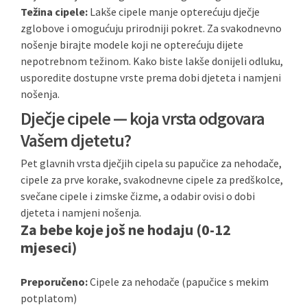
Težina cipele:
Lakše cipele manje opterećuju dječje
zglobove i omogućuju prirodniji pokret. Za svakodnevno
nošenje birajte modele koji ne opterećuju dijete
nepotrebnom težinom. Kako biste lakše donijeli odluku,
usporedite dostupne vrste prema dobi djeteta i namjeni
nošenja.
Dječje cipele — koja vrsta odgovara
Vašem djetetu?
Pet glavnih vrsta dječjih cipela su papučice za nehodače,
cipele za prve korake, svakodnevne cipele za predškolce,
svečane cipele i zimske čizme, a odabir ovisi o dobi
djeteta i namjeni nošenja.
Za bebe koje još ne hodaju (0-12
mjeseci)
Preporučeno:
Cipele za nehodače (papučice s mekim
potplatom)