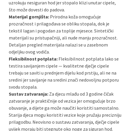
uzrokuju nesiguran hod jer stopalo klizi unutar cipele,
što može dovesti do padova.
Materijal gornjišta:
Prirodna koža omogućuje
prozračnost i prilagođava se obliku stopala, dok je
tekstil lagan i pogodan za toplije mjesece. Sintetički
materijali su pristupačniji, ali nude manju prozračnost.
Detaljan pregled materijala nalazi se u zasebnom
odjeljku ovog vodiča.
Fleksibilnost potplata:
Fleksibilnost potplata lako se
testira savijanjem cipele — kvalitetne dječje cipele
trebaju se saviti u prednjem dijelu kod prstiju, ali ne na
sredini jer savijanje na sredini znači nedovoljnu potporu
svodu stopala.
Sustav zatvaranja:
Za djecu mlađu od 3 godine čičak
zatvaranje je praktičnije od vezica jer omogućuje brzo
obuvanje, a dijete ga može naučiti koristiti samostalno.
Starija djeca mogu koristiti vezice koje pružaju precizniju
prilagodbu. Neovisno o sustavu zatvaranja, dječje cipele
uvijek moraju biti stegnute oko noge za siguran hod.