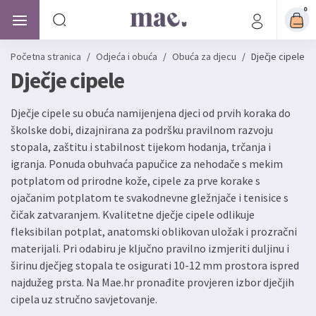
0
Početna stranica
/
Odjeća i obuća
/
Obuća za djecu
/
Dječje cipele
Dječje cipele
Dječje cipele su obuća namijenjena djeci od prvih koraka do
školske dobi, dizajnirana za podršku pravilnom razvoju
stopala, zaštitu i stabilnost tijekom hodanja, trčanja i
igranja. Ponuda obuhvaća papučice za nehodače s mekim
potplatom od prirodne kože, cipele za prve korake s
ojačanim potplatom te svakodnevne gležnjače i tenisice s
čičak zatvaranjem. Kvalitetne dječje cipele odlikuje
fleksibilan potplat, anatomski oblikovan uložak i prozračni
materijali. Pri odabiru je ključno pravilno izmjeriti duljinu i
širinu dječjeg stopala te osigurati 10-12 mm prostora ispred
najdužeg prsta. Na Mae.hr pronađite provjeren izbor dječjih
cipela uz stručno savjetovanje.