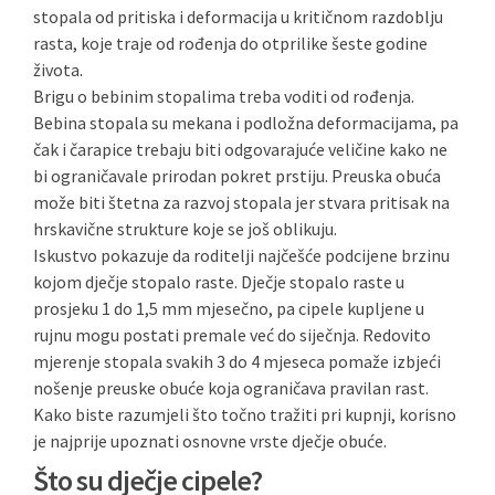
stopala od pritiska i deformacija u kritičnom razdoblju
rasta, koje traje od rođenja do otprilike šeste godine
života.
Brigu o bebinim stopalima treba voditi od rođenja.
Bebina stopala su mekana i podložna deformacijama, pa
čak i čarapice trebaju biti odgovarajuće veličine kako ne
bi ograničavale prirodan pokret prstiju. Preuska obuća
može biti štetna za razvoj stopala jer stvara pritisak na
hrskavične strukture koje se još oblikuju.
Iskustvo pokazuje da roditelji najčešće podcijene brzinu
kojom dječje stopalo raste. Dječje stopalo raste u
prosjeku 1 do 1,5 mm mjesečno, pa cipele kupljene u
rujnu mogu postati premale već do siječnja. Redovito
mjerenje stopala svakih 3 do 4 mjeseca pomaže izbjeći
nošenje preuske obuće koja ograničava pravilan rast.
Kako biste razumjeli što točno tražiti pri kupnji, korisno
je najprije upoznati osnovne vrste dječje obuće.
Što su dječje cipele?