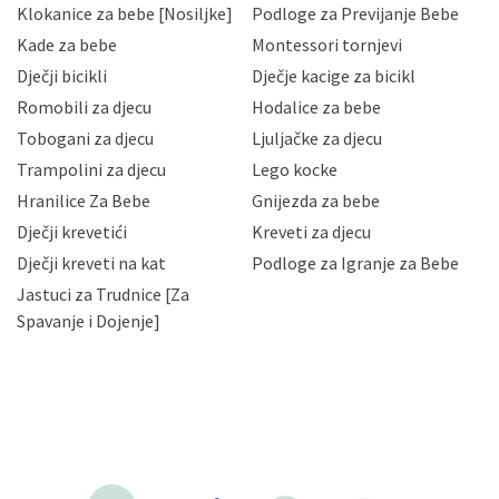
Klokanice za bebe [Nosiljke]
Podloge za Previjanje Bebe
Hrvatske, a uvijek uz primjenu odgovarajućih tehničkih i
sigurnosnih mjera zaštite osobnih podataka od
Kade za bebe
Montessori tornjevi
neovlaštenog pristupa, zlouporabe, otkrivanja,
Dječji bicikli
Dječje kacige za bicikl
gubitka ili uništenja. Mae.hr štiti privatnost svojih
korisnika i posjetitelja web stranica, čuva povjerljivost
Romobili za djecu
Hodalice za bebe
Vaših osobnih podataka te omogućava pristup i
Tobogani za djecu
Ljuljačke za djecu
priopćavanje osobnih podataka samo onim svojim
zaposlenicima kojima su isti potrebni radi provedbe
Trampolini za djecu
Lego kocke
njihovih poslovnih aktivnosti, a trećim osobama samo u
Hranilice Za Bebe
Gnijezda za bebe
slučajevima koji su dozvoljeni zakonima. Napominjemo
da možete u svako doba, u potpunosti ili djelomice,
Dječji krevetići
Kreveti za djecu
bez naknade i objašnjenja odustati od dane privole i
Dječji kreveti na kat
Podloge za Igranje za Bebe
zatražiti prestanak aktivnosti obrade Vaših osobnih
Jastuci za Trudnice [Za
podataka. Opoziv privole možete podnijeti poštom na
gore navedenu adresu ili e-mailom na adresu:
Spavanje i Dojenje]