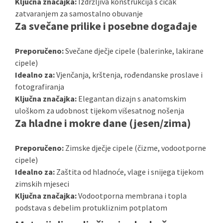
Ključna značajka:
Izdržljiva konstrukcija s čičak
zatvaranjem za samostalno obuvanje
Za svečane prilike i posebne događaje
Preporučeno:
Svečane dječje cipele (balerinke, lakirane
cipele)
Idealno za:
Vjenčanja, krštenja, rođendanske proslave i
fotografiranja
Ključna značajka:
Elegantan dizajn s anatomskim
uloškom za udobnost tijekom višesatnog nošenja
Za hladne i mokre dane (jesen/zima)
Preporučeno:
Zimske dječje cipele (čizme, vodootporne
cipele)
Idealno za:
Zaštita od hladnoće, vlage i snijega tijekom
zimskih mjeseci
Ključna značajka:
Vodootporna membrana i topla
podstava s debelim protukliznim potplatom