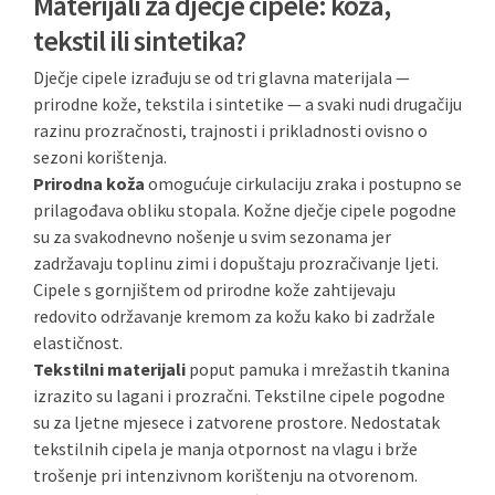
Materijali za dječje cipele: koža,
tekstil ili sintetika?
Dječje cipele izrađuju se od tri glavna materijala —
prirodne kože, tekstila i sintetike — a svaki nudi drugačiju
razinu prozračnosti, trajnosti i prikladnosti ovisno o
sezoni korištenja.
Prirodna koža
omogućuje cirkulaciju zraka i postupno se
prilagođava obliku stopala. Kožne dječje cipele pogodne
su za svakodnevno nošenje u svim sezonama jer
zadržavaju toplinu zimi i dopuštaju prozračivanje ljeti.
Cipele s gornjištem od prirodne kože zahtijevaju
redovito održavanje kremom za kožu kako bi zadržale
elastičnost.
Tekstilni materijali
poput pamuka i mrežastih tkanina
izrazito su lagani i prozračni. Tekstilne cipele pogodne
su za ljetne mjesece i zatvorene prostore. Nedostatak
tekstilnih cipela je manja otpornost na vlagu i brže
trošenje pri intenzivnom korištenju na otvorenom.