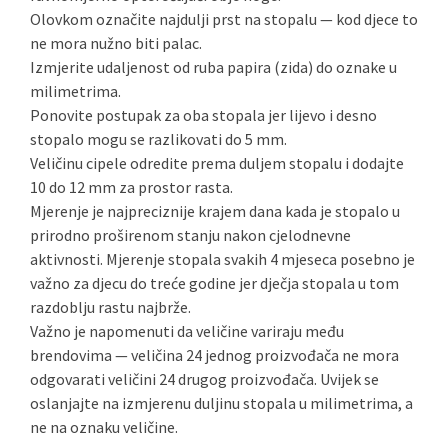
Olovkom označite najdulji prst na stopalu — kod djece to
ne mora nužno biti palac.
Izmjerite udaljenost od ruba papira (zida) do oznake u
milimetrima.
Ponovite postupak za oba stopala jer lijevo i desno
stopalo mogu se razlikovati do 5 mm.
Veličinu cipele odredite prema duljem stopalu i dodajte
10 do 12 mm za prostor rasta.
Mjerenje je najpreciznije krajem dana kada je stopalo u
prirodno proširenom stanju nakon cjelodnevne
aktivnosti. Mjerenje stopala svakih 4 mjeseca posebno je
važno za djecu do treće godine jer dječja stopala u tom
razdoblju rastu najbrže.
Važno je napomenuti da veličine variraju među
brendovima — veličina 24 jednog proizvođača ne mora
odgovarati veličini 24 drugog proizvođača. Uvijek se
oslanjajte na izmjerenu duljinu stopala u milimetrima, a
ne na oznaku veličine.