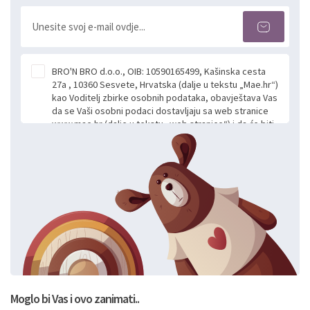
BRO'N BRO d.o.o., OIB: 10590165499, Kašinska cesta
27a , 10360 Sesvete, Hrvatska (dalje u tekstu „Mae.hr“)
kao Voditelj zbirke osobnih podataka, obavještava Vas
da se Vaši osobni podaci dostavljaju sa web stranice
www.mae.hr (dalje u tekstu „web stranice“) i da će biti
obrađeni. Prihvaćanjem ove Izjave smatra se da
slobodno i izričito dajete privolu za prikupljanje i daljnju
obradu Vaših osobnih podataka koje ustupate Mae.hr
putem ovih web stranica u svrhu odgovora i daljnje
komunikacije na Vaš upit poslan kroz kontakt obrazac.
Radi se o dobrovoljnom davanju podataka te ovu
Izjavu niste dužni prihvatiti odnosno niste dužni unositi
svoje osobne podatke u jednu od prijavnih
formi/obrazaca dostupnih na ovim web stranicama.
BRO'N BRO d.o.o. će s Vašim osobnim podacima
postupati sukladno Općoj uredbi o zaštiti podataka
koju možete pročitati ovdje, sukladno Politici
privatnosti i kolačića koju možete pročitati ovdje i
Moglo bi Vas i ovo zanimati..
sukladno drugim primjenjivim propisima Republike