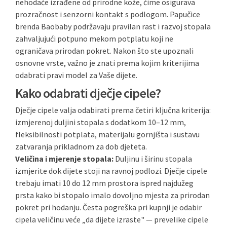
nehodače izrađene od prirodne kože, čime osigurava
prozračnost i senzorni kontakt s podlogom. Papučice
brenda Baobaby podržavaju pravilan rast i razvoj stopala
zahvaljujući potpuno mekom potplatu koji ne
ograničava prirodan pokret. Nakon što ste upoznali
osnovne vrste, važno je znati prema kojim kriterijima
odabrati pravi model za Vaše dijete.
Kako odabrati dječje cipele?
Dječje cipele valja odabirati prema četiri ključna kriterija:
izmjerenoj duljini stopala s dodatkom 10–12 mm,
fleksibilnosti potplata, materijalu gornjišta i sustavu
zatvaranja prikladnom za dob djeteta.
Veličina i mjerenje stopala:
Duljinu i širinu stopala
izmjerite dok dijete stoji na ravnoj podlozi. Dječje cipele
trebaju imati 10 do 12 mm prostora ispred najdužeg
prsta kako bi stopalo imalo dovoljno mjesta za prirodan
pokret pri hodanju. Česta pogreška pri kupnji je odabir
cipela veličinu veće „da dijete izraste" — prevelike cipele