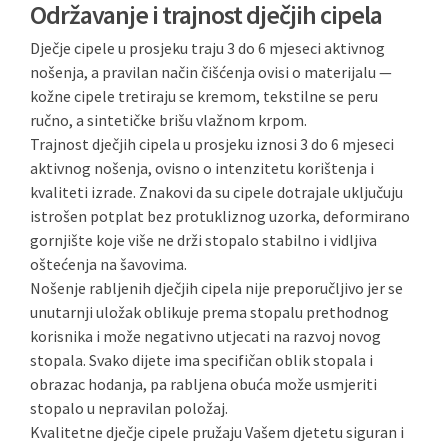
Održavanje i trajnost dječjih cipela
Dječje cipele u prosjeku traju 3 do 6 mjeseci aktivnog
nošenja, a pravilan način čišćenja ovisi o materijalu —
kožne cipele tretiraju se kremom, tekstilne se peru
ručno, a sintetičke brišu vlažnom krpom.
Trajnost dječjih cipela u prosjeku iznosi 3 do 6 mjeseci
aktivnog nošenja, ovisno o intenzitetu korištenja i
kvaliteti izrade. Znakovi da su cipele dotrajale uključuju
istrošen potplat bez protukliznog uzorka, deformirano
gornjište koje više ne drži stopalo stabilno i vidljiva
oštećenja na šavovima.
Nošenje rabljenih dječjih cipela nije preporučljivo jer se
unutarnji uložak oblikuje prema stopalu prethodnog
korisnika i može negativno utjecati na razvoj novog
stopala. Svako dijete ima specifičan oblik stopala i
obrazac hodanja, pa rabljena obuća može usmjeriti
stopalo u nepravilan položaj.
Kvalitetne dječje cipele pružaju Vašem djetetu siguran i