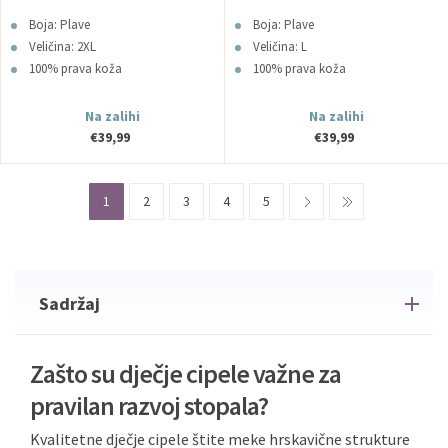
2XL
L
Boja: Plave
Boja: Plave
Veličina: 2XL
Veličina: L
100% prava koža
100% prava koža
Na zalihi
Na zalihi
€39,99
€39,99
1
2
3
4
5
Sadržaj
Zašto su dječje cipele važne za
pravilan razvoj stopala?
Kvalitetne dječje cipele štite meke hrskavične strukture