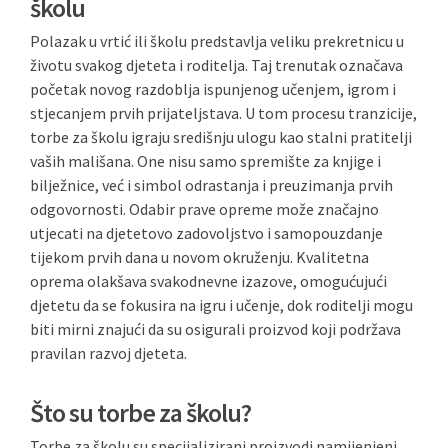
školu
Polazak u vrtić ili školu predstavlja veliku prekretnicu u
životu svakog djeteta i roditelja. Taj trenutak označava
početak novog razdoblja ispunjenog učenjem, igrom i
stjecanjem prvih prijateljstava. U tom procesu tranzicije,
torbe za školu igraju središnju ulogu kao stalni pratitelji
vaših mališana. One nisu samo spremište za knjige i
bilježnice, već i simbol odrastanja i preuzimanja prvih
odgovornosti. Odabir prave opreme može značajno
utjecati na djetetovo zadovoljstvo i samopouzdanje
tijekom prvih dana u novom okruženju. Kvalitetna
oprema olakšava svakodnevne izazove, omogućujući
djetetu da se fokusira na igru i učenje, dok roditelji mogu
biti mirni znajući da su osigurali proizvod koji podržava
pravilan razvoj djeteta.
Što su torbe za školu?
Torbe za školu su specijalizirani proizvodi namijenjeni