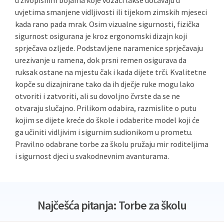
u živopisnim bojama koje vozači lakše uočavaju u
uvjetima smanjene vidljivosti ili tijekom zimskih mjeseci
kada rano pada mrak. Osim vizualne sigurnosti, fizička
sigurnost osigurana je kroz ergonomski dizajn koji
sprječava ozljede. Podstavljene naramenice sprječavaju
urezivanje u ramena, dok prsni remen osigurava da
ruksak ostane na mjestu čak i kada dijete trči. Kvalitetne
kopče su dizajnirane tako da ih dječje ruke mogu lako
otvoriti i zatvoriti, ali su dovoljno čvrste da se ne
otvaraju slučajno. Prilikom odabira, razmislite o putu
kojim se dijete kreće do škole i odaberite model koji će
ga učiniti vidljivim i sigurnim sudionikom u prometu.
Pravilno odabrane torbe za školu pružaju mir roditeljima
i sigurnost djeci u svakodnevnim avanturama.
Najčešća pitanja: Torbe za školu