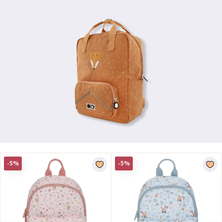
-5%
-5%