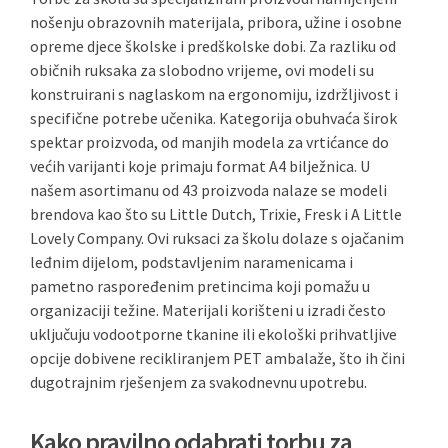
nošenju obrazovnih materijala, pribora, užine i osobne
opreme djece školske i predškolske dobi. Za razliku od
običnih ruksaka za slobodno vrijeme, ovi modeli su
konstruirani s naglaskom na ergonomiju, izdržljivost i
specifične potrebe učenika. Kategorija obuhvaća širok
spektar proizvoda, od manjih modela za vrtićance do
većih varijanti koje primaju format A4 bilježnica. U
našem asortimanu od 43 proizvoda nalaze se modeli
brendova kao što su Little Dutch, Trixie, Fresk i A Little
Lovely Company. Ovi ruksaci za školu dolaze s ojačanim
leđnim dijelom, podstavljenim naramenicama i
pametno raspoređenim pretincima koji pomažu u
organizaciji težine. Materijali korišteni u izradi često
uključuju vodootporne tkanine ili ekološki prihvatljive
opcije dobivene recikliranjem PET ambalaže, što ih čini
dugotrajnim rješenjem za svakodnevnu upotrebu.
Kako pravilno odabrati torbu za