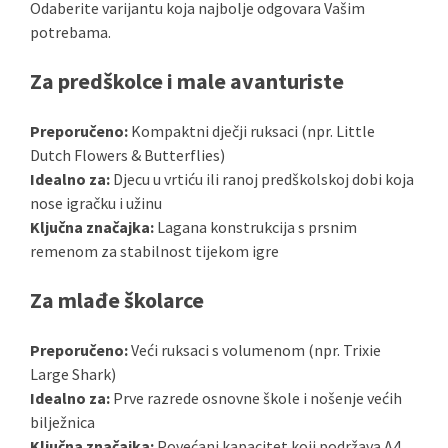
Odaberite varijantu koja najbolje odgovara Vašim
potrebama.
Za predškolce i male avanturiste
Preporučeno:
Kompaktni dječji ruksaci (npr. Little
Dutch Flowers & Butterflies)
Idealno za:
Djecu u vrtiću ili ranoj predškolskoj dobi koja
nose igračku i užinu
Ključna značajka:
Lagana konstrukcija s prsnim
remenom za stabilnost tijekom igre
Za mlađe školarce
Preporučeno:
Veći ruksaci s volumenom (npr. Trixie
Large Shark)
Idealno za:
Prve razrede osnovne škole i nošenje većih
bilježnica
Ključna značajka:
Povećani kapacitet koji podržava A4