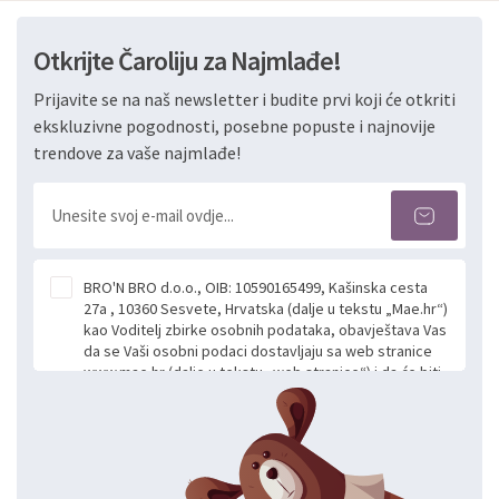
Otkrijte Čaroliju za Najmlađe!
Prijavite se na naš newsletter i budite prvi koji će otkriti
ekskluzivne pogodnosti, posebne popuste i najnovije
trendove za vaše najmlađe!
BRO'N BRO d.o.o., OIB: 10590165499, Kašinska cesta
27a , 10360 Sesvete, Hrvatska (dalje u tekstu „Mae.hr“)
kao Voditelj zbirke osobnih podataka, obavještava Vas
da se Vaši osobni podaci dostavljaju sa web stranice
www.mae.hr (dalje u tekstu „web stranice“) i da će biti
obrađeni. Prihvaćanjem ove Izjave smatra se da
slobodno i izričito dajete privolu za prikupljanje i daljnju
obradu Vaših osobnih podataka koje ustupate Mae.hr
putem ovih web stranica u svrhu odgovora i daljnje
komunikacije na Vaš upit poslan kroz kontakt obrazac.