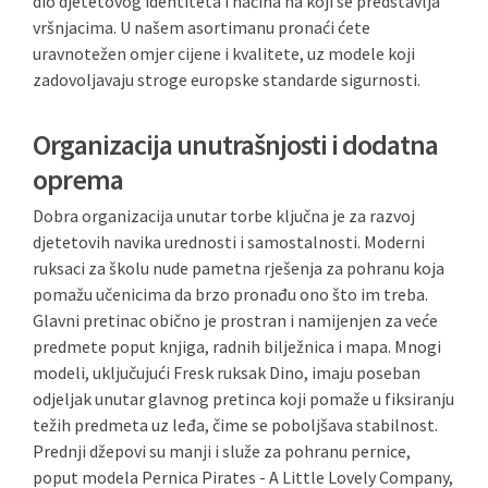
dio djetetovog identiteta i načina na koji se predstavlja
vršnjacima. U našem asortimanu pronaći ćete
uravnotežen omjer cijene i kvalitete, uz modele koji
zadovoljavaju stroge europske standarde sigurnosti.
Organizacija unutrašnjosti i dodatna
oprema
Dobra organizacija unutar torbe ključna je za razvoj
djetetovih navika urednosti i samostalnosti. Moderni
ruksaci za školu nude pametna rješenja za pohranu koja
pomažu učenicima da brzo pronađu ono što im treba.
Glavni pretinac obično je prostran i namijenjen za veće
predmete poput knjiga, radnih bilježnica i mapa. Mnogi
modeli, uključujući Fresk ruksak Dino, imaju poseban
odjeljak unutar glavnog pretinca koji pomaže u fiksiranju
težih predmeta uz leđa, čime se poboljšava stabilnost.
Prednji džepovi su manji i služe za pohranu pernice,
poput modela Pernica Pirates - A Little Lovely Company,