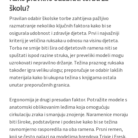
školu?
Pravilan odabir školske torbe zahtijeva pažljivo
razmatranje nekoliko ključnih faktora kako bi se
osigurala udobnost i zdravlje djeteta. Prvi i najvažniji
kriterij je veličina ruksaka u odnosu na visinu djeteta.
Torba ne smije biti šira od djetetovih ramena niti se
spuštati ispod razine struka, jer preveliki modeli mogu
uzrokovati nepravilno držanje. Težina praznog ruksaka
također igra veliku ulogu; preporučuje se odabir lakših
materijala kako bi ukupna težina s knjigama ostala
unutar preporučenih granica.
Ergonomija je drugi presudan faktor. Potražite modele s
anatomski oblikovanim leđima koja omogućuju
cirkulaciju zraka i smanjuju znojenje. Naramenice moraju
biti široke, podstavljene i podesive kako bi se težina
ravnomjerno rasporedila na oba ramena. Prsni remen,
koji se često nalazi na modelima brendova Trixie i Fresk,