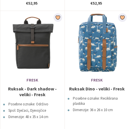
€52,95
€52,95
FRESK
FRESK
Ruksak - Dark shadow -
Ruksak Dino - veliki - Fresk
veliki - Fresk
Posebne oznake: Reciklirana
plastika
Posebne oznake: Održivo
Dimenzije: 36 x 26 x 10 cm
Spol: Dječaci, Djevojčice
Dimenzije: 40 x 35 x 14 cm