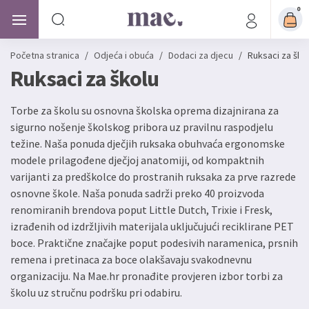
0
Početna stranica
/
Odjeća i obuća
/
Dodaci za djecu
/
Ruksaci za ško
Ruksaci za školu
Torbe za školu su osnovna školska oprema dizajnirana za
sigurno nošenje školskog pribora uz pravilnu raspodjelu
težine. Naša ponuda dječjih ruksaka obuhvaća ergonomske
modele prilagođene dječjoj anatomiji, od kompaktnih
varijanti za predškolce do prostranih ruksaka za prve razrede
osnovne škole. Naša ponuda sadrži preko 40 proizvoda
renomiranih brendova poput Little Dutch, Trixie i Fresk,
izrađenih od izdržljivih materijala uključujući reciklirane PET
boce. Praktične značajke poput podesivih naramenica, prsnih
remena i pretinaca za boce olakšavaju svakodnevnu
organizaciju. Na Mae.hr pronađite provjeren izbor torbi za
školu uz stručnu podršku pri odabiru.