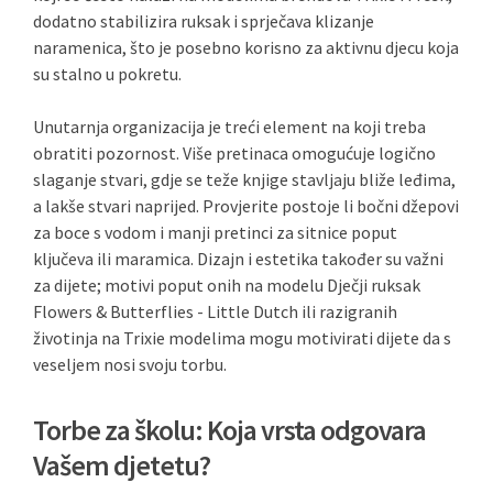
dodatno stabilizira ruksak i sprječava klizanje
naramenica, što je posebno korisno za aktivnu djecu koja
su stalno u pokretu.
Unutarnja organizacija je treći element na koji treba
obratiti pozornost. Više pretinaca omogućuje logično
slaganje stvari, gdje se teže knjige stavljaju bliže leđima,
a lakše stvari naprijed. Provjerite postoje li bočni džepovi
za boce s vodom i manji pretinci za sitnice poput
ključeva ili maramica. Dizajn i estetika također su važni
za dijete; motivi poput onih na modelu Dječji ruksak
Flowers & Butterflies - Little Dutch ili razigranih
životinja na Trixie modelima mogu motivirati dijete da s
veseljem nosi svoju torbu.
Torbe za školu: Koja vrsta odgovara
Vašem djetetu?