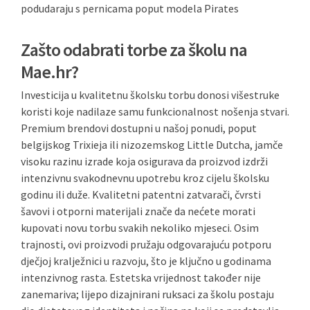
podudaraju s pernicama poput modela Pirates
Zašto odabrati torbe za školu na
Mae.hr?
Investicija u kvalitetnu školsku torbu donosi višestruke
koristi koje nadilaze samu funkcionalnost nošenja stvari.
Premium brendovi dostupni u našoj ponudi, poput
belgijskog Trixieja ili nizozemskog Little Dutcha, jamče
visoku razinu izrade koja osigurava da proizvod izdrži
intenzivnu svakodnevnu upotrebu kroz cijelu školsku
godinu ili duže. Kvalitetni patentni zatvarači, čvrsti
šavovi i otporni materijali znače da nećete morati
kupovati novu torbu svakih nekoliko mjeseci. Osim
trajnosti, ovi proizvodi pružaju odgovarajuću potporu
dječjoj kralježnici u razvoju, što je ključno u godinama
intenzivnog rasta. Estetska vrijednost također nije
zanemariva; lijepo dizajnirani ruksaci za školu postaju