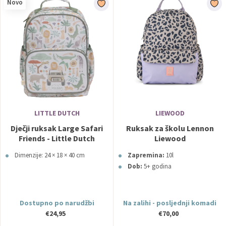
Novo
LITTLE DUTCH
LIEWOOD
Dječji ruksak Large Safari
Ruksak za školu Lennon
Friends - Little Dutch
Liewood
Dimenzije: 24 × 18 × 40 cm
Zapremina:
10l
Dob:
5+ godina
Dostupno po narudžbi
Na zalihi - posljednji komadi
€24,95
€70,00