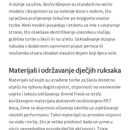
ili kutije za užinu. Bočni džepovi su standard na većini
modela i dizajnirani su za nošenje boce s vodom, što
sprječava prolijevanje tekućine po knjigama unutar
torbe. Neki modeli posjeduju i etiketu za ime s unutarnje
strane, što olakšava identifikaciju vlasnika u slučaju
gubitka torbe u školi ili na izletu. Usklađivanje dizajna
ruksaka s dodatnom opremom poput pernica ili
novčanika stvara skladan vizualni dojam koji djeca vole.
Materijali i održavanje dječjih ruksaka
Materijali od kojih su izrađene torbe za školu direktno
utječu na njihovu dugotrajnost, otpornost na vremenske
uvjete i lakoću održavanja. Brend Fresk se ističe
korištenjem materijala dobivenih recikliranjem PET
boca, čime se doprinosi očuvanju okoliša uz zadržavanje
visokih performansi. Takvi materijali su prirodno otporni
na vodu i mrlje, što je velika prednost kada se uzme u
obzir nepredvidiva priroda dječjih aktivnosti. Trixie