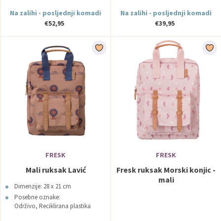
Na zalihi - posljednji komadi
Na zalihi - posljednji komadi
€52,95
€39,95
FRESK
FRESK
Mali ruksak Lavić
Fresk ruksak Morski konjic -
mali
Dimenzije: 28 x 21 cm
Posebne oznake:
Održivo, Reciklirana plastika