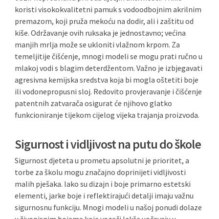
koristi visokokvalitetni pamuk s vodoodbojnim akrilnim
premazom, koji pruža mekoću na dodir, ali i zaštitu od
kiše. Održavanje ovih ruksaka je jednostavno; većina
manjih mrlja može se ukloniti vlažnom krpom. Za
temeljitije čišćenje, mnogi modeli se mogu prati ručno u
mlakoj vodi s blagim deterdžentom. Važno je izbjegavati
agresivna kemijska sredstva koja bi mogla oštetiti boje
ili vodonepropusni sloj. Redovito provjeravanje i čišćenje
patentnih zatvarača osigurat će njihovo glatko
funkcioniranje tijekom cijelog vijeka trajanja proizvoda.
Sigurnost i vidljivost na putu do škole
Sigurnost djeteta u prometu apsolutni je prioritet, a
torbe za školu mogu značajno doprinijeti vidljivosti
malih pješaka. Iako su dizajn i boje primarno estetski
elementi, jarke boje i reflektirajući detalji imaju važnu
sigurnosnu funkciju. Mnogi modeli u našoj ponudi dolaze