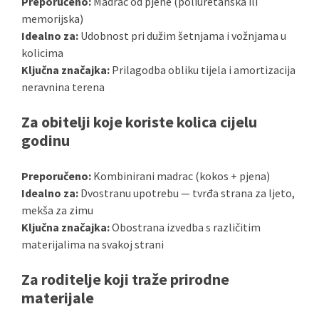
Preporučeno:
Madrac od pjene (poliuretanska ili
memorijska)
Idealno za:
Udobnost pri dužim šetnjama i vožnjama u
kolicima
Ključna značajka:
Prilagodba obliku tijela i amortizacija
neravnina terena
Za obitelji koje koriste kolica cijelu
godinu
Preporučeno:
Kombinirani madrac (kokos + pjena)
Idealno za:
Dvostranu upotrebu — tvrđa strana za ljeto,
mekša za zimu
Ključna značajka:
Obostrana izvedba s različitim
materijalima na svakoj strani
Za roditelje koji traže prirodne
materijale