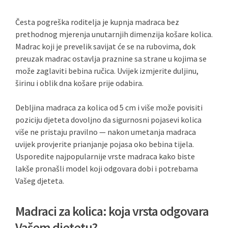
Česta pogreška roditelja je kupnja madraca bez
prethodnog mjerenja unutarnjih dimenzija košare kolica.
Madrac koji je prevelik savijat će se na rubovima, dok
preuzak madrac ostavlja praznine sa strane u kojima se
može zaglaviti bebina ručica. Uvijek izmjerite duljinu,
širinu i oblik dna košare prije odabira.
Debljina madraca za kolica od 5 cm i više može povisiti
poziciju djeteta dovoljno da sigurnosni pojasevi kolica
više ne pristaju pravilno — nakon umetanja madraca
uvijek provjerite prianjanje pojasa oko bebina tijela.
Usporedite najpopularnije vrste madraca kako biste
lakše pronašli model koji odgovara dobi i potrebama
Vašeg djeteta.
Madraci za kolica: koja vrsta odgovara
Vašem djetetu?