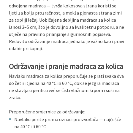
odvojena madraca — tvrđa kokosova strana koristi se
ljeti za bolju prozračnost, a mekša pjenasta strana zimi
za topliji ležaj. Uobičajena debljina madraca za kolica
iznosi 3–5 cm, što je dovoljno za kvalitetnu potporu, a ne
utječe na pravilno prianjanje sigurnosnih pojaseva.
Redovito održavanje madraca jednako je važno kao i pravi
odabir pri kupnji.
Održavanje i pranje madraca za kolica
Navlaku madraca za kolica preporučuje se prati svaka dva
do četiri tjedna na 40 °C ili 60 °C, dok se jezgra madraca
ne stavlja u perilicu već se čisti vlažnom krpom i suši na
zraku.
Preporučene smjernice za održavanje:
Navlaku perite prema oznaci proizvođača — najčešće
na 40 °C ili 60 °C