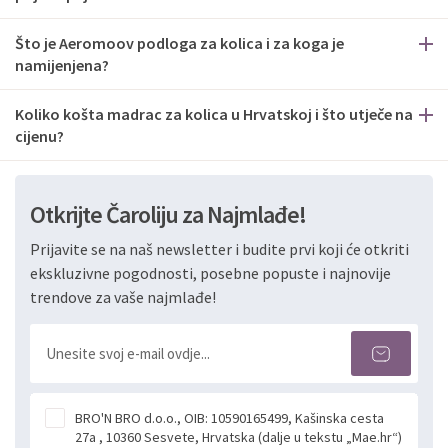
Što je Aeromoov podloga za kolica i za koga je
namijenjena?
Koliko košta madrac za kolica u Hrvatskoj i što utječe na
cijenu?
Otkrijte Čaroliju za Najmlađe!
Prijavite se na naš newsletter i budite prvi koji će otkriti
ekskluzivne pogodnosti, posebne popuste i najnovije
trendove za vaše najmlađe!
BRO'N BRO d.o.o., OIB: 10590165499, Kašinska cesta
27a , 10360 Sesvete, Hrvatska (dalje u tekstu „Mae.hr“)