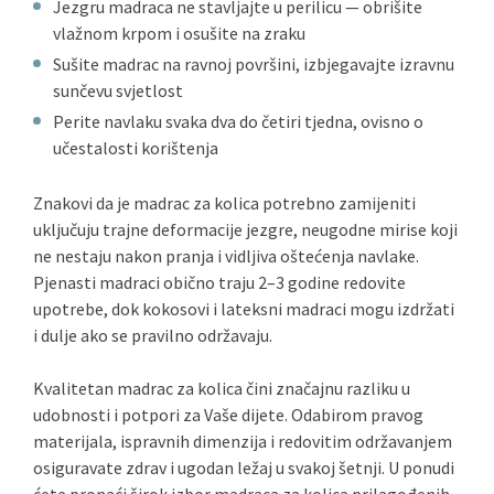
Jezgru madraca ne stavljajte u perilicu — obrišite
vlažnom krpom i osušite na zraku
Sušite madrac na ravnoj površini, izbjegavajte izravnu
sunčevu svjetlost
Perite navlaku svaka dva do četiri tjedna, ovisno o
učestalosti korištenja
Znakovi da je madrac za kolica potrebno zamijeniti
uključuju trajne deformacije jezgre, neugodne mirise koji
ne nestaju nakon pranja i vidljiva oštećenja navlake.
Pjenasti madraci obično traju 2–3 godine redovite
upotrebe, dok kokosovi i lateksni madraci mogu izdržati
i dulje ako se pravilno održavaju.
Kvalitetan madrac za kolica čini značajnu razliku u
udobnosti i potpori za Vaše dijete. Odabirom pravog
materijala, ispravnih dimenzija i redovitim održavanjem
osiguravate zdrav i ugodan ležaj u svakoj šetnji. U ponudi