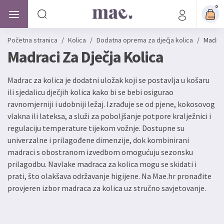
0
Početna stranica
/
Kolica
/
Dodatna oprema za dječja kolica
/
Madrac
Madraci Za Dječja Kolica
Madrac za kolica je dodatni uložak koji se postavlja u košaru
ili sjedalicu dječjih kolica kako bi se bebi osigurao
ravnomjerniji i udobniji ležaj. Izrađuje se od pjene, kokosovog
vlakna ili lateksa, a služi za poboljšanje potpore kralježnici i
regulaciju temperature tijekom vožnje. Dostupne su
univerzalne i prilagođene dimenzije, dok kombinirani
madraci s obostranom izvedbom omogućuju sezonsku
prilagodbu. Navlake madraca za kolica mogu se skidati i
prati, što olakšava održavanje higijene. Na Mae.hr pronađite
provjeren izbor madraca za kolica uz stručno savjetovanje.