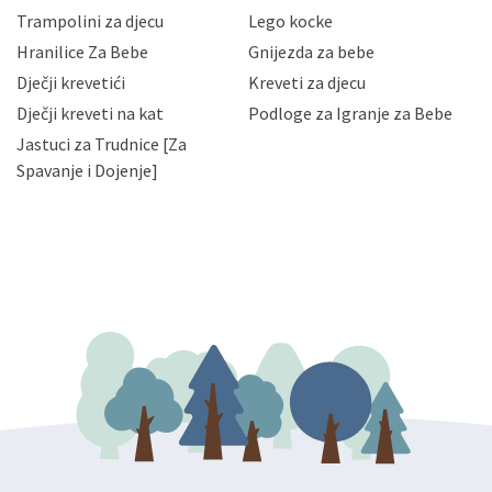
zaposlenicima kojima su isti potrebni radi provedbe
Trampolini za djecu
Lego kocke
njihovih poslovnih aktivnosti, a trećim osobama samo u
Hranilice Za Bebe
Gnijezda za bebe
slučajevima koji su dozvoljeni zakonima. Napominjemo
da možete u svako doba, u potpunosti ili djelomice,
Dječji krevetići
Kreveti za djecu
bez naknade i objašnjenja odustati od dane privole i
Dječji kreveti na kat
Podloge za Igranje za Bebe
zatražiti prestanak aktivnosti obrade Vaših osobnih
Jastuci za Trudnice [Za
podataka. Opoziv privole možete podnijeti poštom na
gore navedenu adresu ili e-mailom na adresu:
Spavanje i Dojenje]