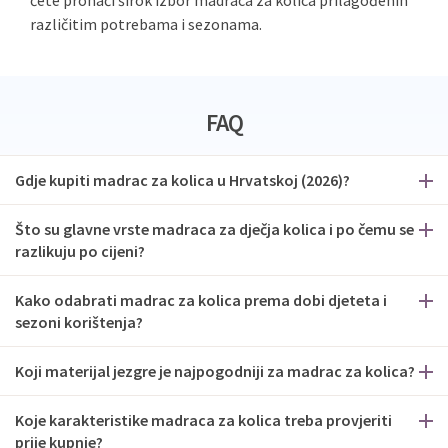
ćete pronaći širok izbor madraca za kolica prilagođenih
različitim potrebama i sezonama.
FAQ
Gdje kupiti madrac za kolica u Hrvatskoj (2026)?
Što su glavne vrste madraca za dječja kolica i po čemu se
razlikuju po cijeni?
Kako odabrati madrac za kolica prema dobi djeteta i
sezoni korištenja?
Koji materijal jezgre je najpogodniji za madrac za kolica?
Koje karakteristike madraca za kolica treba provjeriti
prije kupnje?