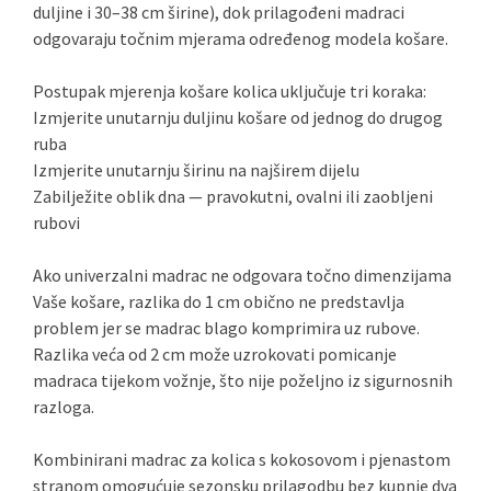
duljine i 30–38 cm širine), dok prilagođeni madraci
odgovaraju točnim mjerama određenog modela košare.
Postupak mjerenja košare kolica uključuje tri koraka:
Izmjerite unutarnju duljinu košare od jednog do drugog
ruba
Izmjerite unutarnju širinu na najširem dijelu
Zabilježite oblik dna — pravokutni, ovalni ili zaobljeni
rubovi
Ako univerzalni madrac ne odgovara točno dimenzijama
Vaše košare, razlika do 1 cm obično ne predstavlja
problem jer se madrac blago komprimira uz rubove.
Razlika veća od 2 cm može uzrokovati pomicanje
madraca tijekom vožnje, što nije poželjno iz sigurnosnih
razloga.
Kombinirani madrac za kolica s kokosovom i pjenastom
stranom omogućuje sezonsku prilagodbu bez kupnje dva