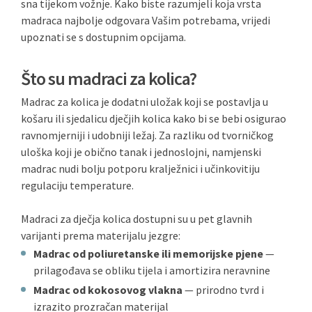
sna tijekom vožnje. Kako biste razumjeli koja vrsta
madraca najbolje odgovara Vašim potrebama, vrijedi
upoznati se s dostupnim opcijama.
Što su madraci za kolica?
Madrac za kolica je dodatni uložak koji se postavlja u
košaru ili sjedalicu dječjih kolica kako bi se bebi osigurao
ravnomjerniji i udobniji ležaj. Za razliku od tvorničkog
uloška koji je obično tanak i jednoslojni, namjenski
madrac nudi bolju potporu kralježnici i učinkovitiju
regulaciju temperature.
Madraci za dječja kolica dostupni su u pet glavnih
varijanti prema materijalu jezgre:
Madrac od poliuretanske ili memorijske pjene
—
prilagođava se obliku tijela i amortizira neravnine
Madrac od kokosovog vlakna
— prirodno tvrd i
izrazito prozračan materijal