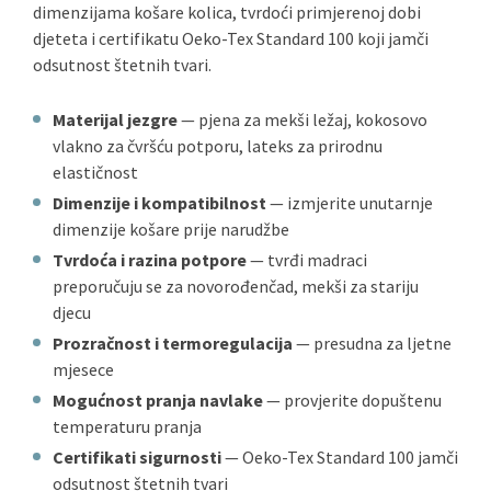
dimenzijama košare kolica, tvrdoći primjerenoj dobi
djeteta i certifikatu Oeko-Tex Standard 100 koji jamči
odsutnost štetnih tvari.
Materijal jezgre
— pjena za mekši ležaj, kokosovo
vlakno za čvršću potporu, lateks za prirodnu
elastičnost
Dimenzije i kompatibilnost
— izmjerite unutarnje
dimenzije košare prije narudžbe
Tvrdoća i razina potpore
— tvrđi madraci
preporučuju se za novorođenčad, mekši za stariju
djecu
Prozračnost i termoregulacija
— presudna za ljetne
mjesece
Mogućnost pranja navlake
— provjerite dopuštenu
temperaturu pranja
Certifikati sigurnosti
— Oeko-Tex Standard 100 jamči
odsutnost štetnih tvari