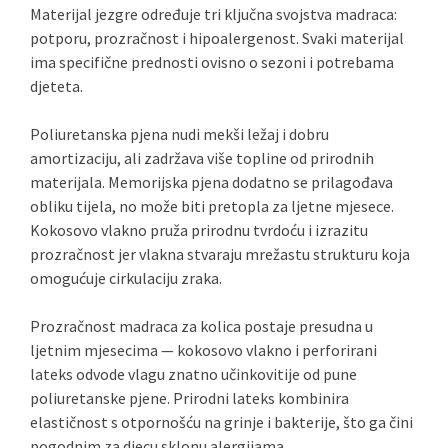
Materijal jezgre određuje tri ključna svojstva madraca:
potporu, prozračnost i hipoalergenost. Svaki materijal
ima specifične prednosti ovisno o sezoni i potrebama
djeteta.
Poliuretanska pjena nudi mekši ležaj i dobru
amortizaciju, ali zadržava više topline od prirodnih
materijala. Memorijska pjena dodatno se prilagođava
obliku tijela, no može biti pretopla za ljetne mjesece.
Kokosovo vlakno pruža prirodnu tvrdoću i izrazitu
prozračnost jer vlakna stvaraju mrežastu strukturu koja
omogućuje cirkulaciju zraka.
Prozračnost madraca za kolica postaje presudna u
ljetnim mjesecima — kokosovo vlakno i perforirani
lateks odvode vlagu znatno učinkovitije od pune
poliuretanske pjene. Prirodni lateks kombinira
elastičnost s otpornošću na grinje i bakterije, što ga čini
pogodnim za djecu sklonu alergijama.