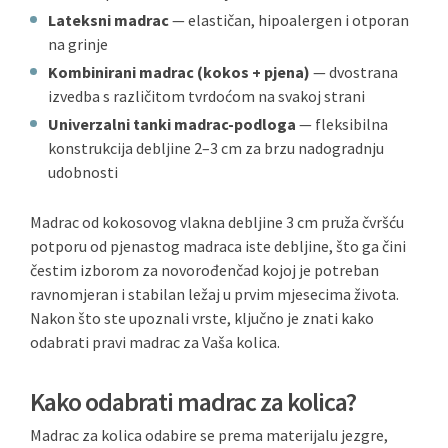
Lateksni madrac
— elastičan, hipoalergen i otporan
na grinje
Kombinirani madrac (kokos + pjena)
— dvostrana
izvedba s različitom tvrdoćom na svakoj strani
Univerzalni tanki madrac-podloga
— fleksibilna
konstrukcija debljine 2–3 cm za brzu nadogradnju
udobnosti
Madrac od kokosovog vlakna debljine 3 cm pruža čvršću
potporu od pjenastog madraca iste debljine, što ga čini
čestim izborom za novorođenčad kojoj je potreban
ravnomjeran i stabilan ležaj u prvim mjesecima života.
Nakon što ste upoznali vrste, ključno je znati kako
odabrati pravi madrac za Vaša kolica.
Kako odabrati madrac za kolica?
Madrac za kolica odabire se prema materijalu jezgre,