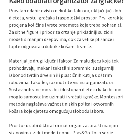
Kako odabrati organizator za igračke?
Pravilan odabir ovisi o nekoliko faktora, uključujući dob
djeteta, vrstu igračaka i raspoloživi prostor. Prvi korak je
procjena količine i vrste predmeta koje treba pohraniti.
Za sitne figure i pribor za crtanje prikladniji su zidni
modeli s manjim džepovima, dok za velike plišance i
lopte odgovaraju duboke košare ili vreće.
Materijal je drugi ključni faktor. Za malu djecu koja tek
prohodavaju, mekani tekstilni spremnici su sigurniji
izbor od tvrdih drvenih ili plastičnih kutija s oštrim
rubovima. Također, razmotrite visinu organizatora.
Sustav pohrane mora biti dostupan djetetu kako bi ono
moglo samostalno uzimati i vraćati igračke. Montessori
metoda naglašava važnost niskih polica i otvorenih
košara koje djetetu omogućuju slobodu izbora.
Prostor u sobi diktira format organizatora. U manjim
stanovima, zidni modeli poput Play&Go Toto serije