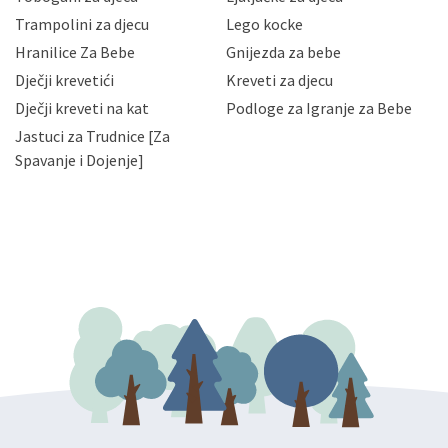
priopćavanje osobnih podataka samo onim svojim
zaposlenicima kojima su isti potrebni radi provedbe
Trampolini za djecu
Lego kocke
njihovih poslovnih aktivnosti, a trećim osobama samo u
Hranilice Za Bebe
Gnijezda za bebe
slučajevima koji su dozvoljeni zakonima. Napominjemo
da možete u svako doba, u potpunosti ili djelomice,
Dječji krevetići
Kreveti za djecu
bez naknade i objašnjenja odustati od dane privole i
Dječji kreveti na kat
Podloge za Igranje za Bebe
zatražiti prestanak aktivnosti obrade Vaših osobnih
Jastuci za Trudnice [Za
podataka. Opoziv privole možete podnijeti poštom na
gore navedenu adresu ili e-mailom na adresu:
Spavanje i Dojenje]