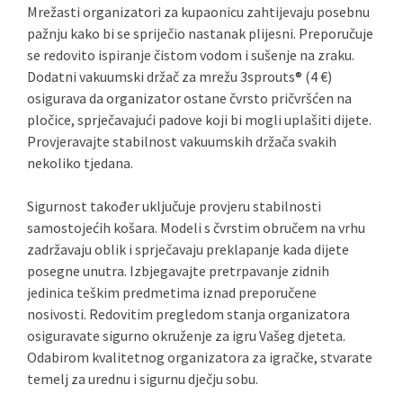
Mrežasti organizatori za kupaonicu zahtijevaju posebnu
pažnju kako bi se spriječio nastanak plijesni. Preporučuje
se redovito ispiranje čistom vodom i sušenje na zraku.
Dodatni vakuumski držač za mrežu 3sprouts® (4 €)
osigurava da organizator ostane čvrsto pričvršćen na
pločice, sprječavajući padove koji bi mogli uplašiti dijete.
Provjeravajte stabilnost vakuumskih držača svakih
nekoliko tjedana.
Sigurnost također uključuje provjeru stabilnosti
samostojećih košara. Modeli s čvrstim obručem na vrhu
zadržavaju oblik i sprječavaju preklapanje kada dijete
posegne unutra. Izbjegavajte pretrpavanje zidnih
jedinica teškim predmetima iznad preporučene
nosivosti. Redovitim pregledom stanja organizatora
osiguravate sigurno okruženje za igru Vašeg djeteta.
Odabirom kvalitetnog organizatora za igračke, stvarate
temelj za urednu i sigurnu dječju sobu.