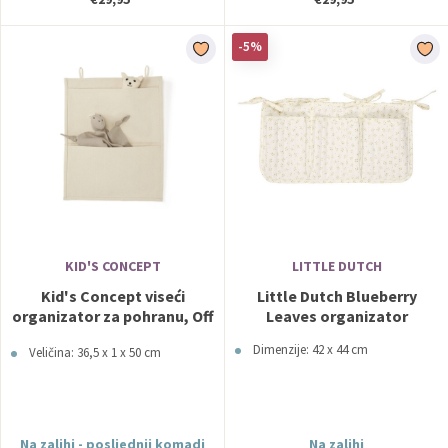
-5%
KID'S CONCEPT
LITTLE DUTCH
Kid's Concept viseći
Little Dutch Blueberry
organizator za pohranu, Off
Leaves organizator
White
Dimenzije: 42 x 44 cm
Veličina: 36,5 x 1 x 50 cm
Na zalihi - posljednji komadi
Na zalihi