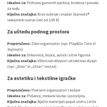
Idealno za:
Pohranu gumenih patkica, brodova i posuda
za vodu
Ključna značajka:
Brzo sušenje i snažan 3sprouts®
vakuumski sustav (već od 3,95 €)
Za uštedu podnog prostora
Preporučeno:
Zidni organizator (npr. Play&Go Toto ili
3sprouts)
Idealno za:
Slikovnice, bojice, autiće i sitne figurice
Ključna značajka:
Višestruki džepovi i atraktivan dizajn
(npr. „Dino" ili „Otter" motivi)
Za estetiku i tekstilne igračke
Preporučeno:
Platneni organizatori i košare
Idealno za:
Plišance, mekane kocke i posteljinu
Ključna značajka:
Nježni materijali poput onih u Little