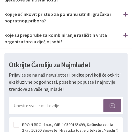
Koji je učinkovit pristup za pohranu sitnih igračaka i
popratnog pribora?
Koje su preporuke za kombiniranje različitih vrsta
organizatora u dječjoj sobi?
Otkrijte Čaroliju za Najmlađe!
Prijavite se na naš newsletter i budite prvi koji će otkriti
ekskluzivne pogodnosti, posebne popuste i najnovije
trendove za vaše najmlađe!
BRO'N BRO d.o.o., OIB: 10590165499, Kašinska cesta
27a , 10360 Sesvete, Hrvatska (dalje u tekstu „Mae.hr“)