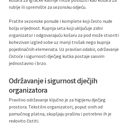
košara za igračke kasnije može poslužiti kao košara za
rublje ili spremište za sezonsku odjeću.
Pratite sezonske ponude i komplete koji često nude
bolju vrijednost. Kupnja seta koji uključuje zidni
organizator i odgovarajuću košaru za pod može stvoriti
kohezivan izgled sobe uz manji trošak nego kupnja
pojedinačnih elemenata. Uz pravilan odabir, održavanje
čistoće i sigurnosti dječjeg kutka postaje sasvim
jednostavno i brzo.
Održavanje i sigurnost dječjih
organizatora
Pravilno održavanje ključno je za higijenu dječjeg
prostora. Tekstilni organizatori, poput onih od
pamučnog platna, skupljaju prašinu i potrebno ih je
redovito čistiti.