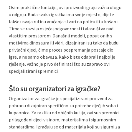
Osim praktične funkcije, ovi proizvodi igraju važnu ulogu
u odgoju. Kada svaka igračka ima svoje mjesto, dijete
lakše usvaja rutinu vraćanja stvari na policu ili u košaru.
Time se razvija osjećaj odgovornosti i vlasništva nad
vlastitim prostorom. Današnji modeli, poput onih s
motivima dinosaura ili vidri, dizajnirani su tako da budu
privlačni djeci, čime proces pospremanja postaje dio
igre, a ne samo obaveza. Kako biste odabrali najbolje
rješenje, važno je prvo definirati što su zapravo ovi
specijalizirani spremnici.
Što su organizatori za igračke?
Organizator za igračke je specijalizirani proizvod za
pohranu dizajniran specifično za potrebe dječjih soba i
kupaonica. Za razliku od običnih kutija, ovi su spremnici
prilagođeni djeci visinom, materijalima i sigurnosnim
standardima. Izrađuju se od materijala koji su sigurni za