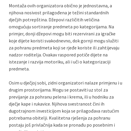
Montaža ovih organizatora obično je jednostavna, a
njihova nosivost prilagođena je težini standardnih
dječjih potrepština. Džepovi različitih veličina
omogućuju sortiranje predmeta po kategorijama. Na
primjer, donji džepovi mogu biti rezervirani za igračke
koje dijete koristi svakodnevno, dok gornji mogu služiti
za pohranu predmeta koji se rjeđe koriste ili zahtijevaju
nadzor roditelja. Ovakav raspored potiče dijete na
istezanje i razvija motoriku, ali i uči o kategorizaciji
predmeta.
Osim u dječjoj sobi, zidni organizatori nalaze primjenu i u
drugim prostorijama. Mogu se postaviti uz stol za
previjanje za pohranu pelena i krema, ili u hodniku za
dječje kape i rukavice. Njihova svestranost čini ih
dugotrajnom investicijom koja se prilagođava rastućim
potrebama obitelji. Kvalitetna rješenja za pohranu
postaju još privlačnija kada se pronađu po posebnim i