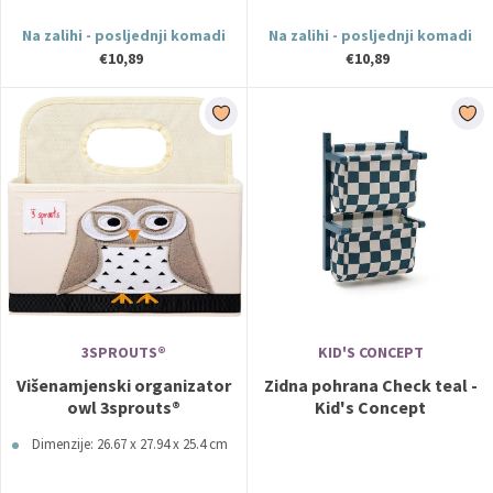
Na zalihi - posljednji komadi
Na zalihi - posljednji komadi
€10,89
€10,89
3SPROUTS®
KID'S CONCEPT
Višenamjenski organizator
Zidna pohrana Check teal -
owl 3sprouts®
Kid's Concept
Dimenzije: 26.67 x 27.94 x 25.4 cm