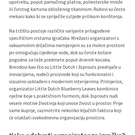
upotrebu, poput pamučnog platna, poliesterske mreže
ili čvrstog kartona obloženog tkaninom. Rubovi su često
mekani kako bi se spriječile ozljede prilikom korištenja.
Na tržištu postoje različite varijante prilagođene
specifičnim vrstama igračaka. Mrežasti organizatori s
vakuumskim držačima namijenjeni su za mokre prostore
jer omogućuju cijeđenje vode, dok su čvrste košare
pogodne za teže predmete poput drvenih kocaka.
Brendovi kao što su Little Dutch i 3sprouts prednjače u
inovacijama, nudeći proizvode koji su funkcionalni i
vizualno usklađeni s modernim interijerima. Primjerice,
organizator Little Dutch Blueberry Leaves kombinira
nježne boje s praktičnom formom, dok 3sprouts nudi
vesele motive životinja koji unose živost u prostor. Prije
same kupnje, razmotrite nekoliko ključnih faktora koji
će olakšati svakodnevnu organizaciju prostora.