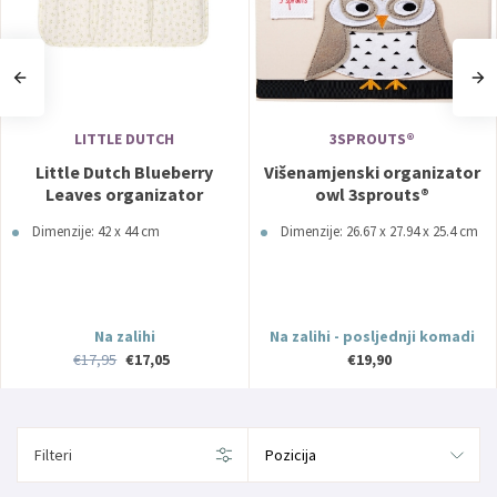
LITTLE DUTCH
3SPROUTS®
Little Dutch Blueberry
Višenamjenski organizator
Leaves organizator
owl 3sprouts®
Dimenzije: 42 x 44 cm
Dimenzije: 26.67 x 27.94 x 25.4 cm
Na zalihi
Na zalihi - posljednji komadi
€17,95
€17,05
€19,90
Filteri