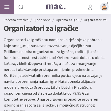
0
Početna stranica
/
Dječja soba
/
Oprema za igru
/
Organizatori za ig
Organizatori za igračke
Organizatori za igračke su namjensko rješenje za pohranu
koje omogućuje sustavno razvrstavanje dječjih stvari.
Prilikom odabira organizatora za igračke, roditelji traže
funkcionalnost i estetski sklad. Ovi proizvodi dolaze u obliku
košara, zidnih džepova ili mreža, a služe za smanjivanje
nereda i olakšavanje pristupa omiljenim predmetima.
Korištenje adekvatnih spremnika potiče djecu na usvajanje
navike pospremanja nakon igre. Naša ponuda uključuje
modele brendova 3sprouts, Little Dutch i Play&Go, s
rasponom cijena od 3,95 € za dodatke do 79,95 € za
kompletne setove. U našoj trgovini pronađite provjeren
izbor organizatora za igračke uz mogućnost stručnog