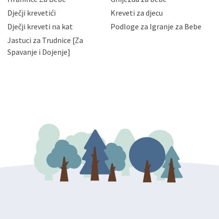
slučajevima koji su dozvoljeni zakonima. Napominjemo
da možete u svako doba, u potpunosti ili djelomice,
Dječji krevetići
Kreveti za djecu
bez naknade i objašnjenja odustati od dane privole i
Dječji kreveti na kat
Podloge za Igranje za Bebe
zatražiti prestanak aktivnosti obrade Vaših osobnih
Jastuci za Trudnice [Za
podataka. Opoziv privole možete podnijeti poštom na
gore navedenu adresu ili e-mailom na adresu:
Spavanje i Dojenje]