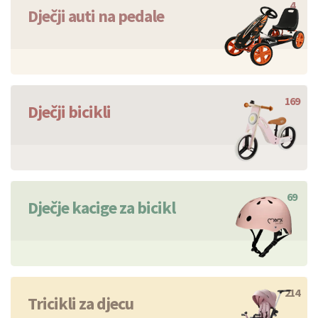
4
Dječji auti na pedale
169
Dječji bicikli
69
Dječje kacige za bicikl
214
Tricikli za djecu