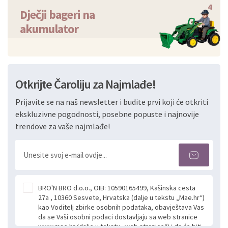
4
Dječji bageri na
akumulator
Otkrijte Čaroliju za Najmlađe!
Prijavite se na naš newsletter i budite prvi koji će otkriti
ekskluzivne pogodnosti, posebne popuste i najnovije
trendove za vaše najmlađe!
BRO'N BRO d.o.o., OIB: 10590165499, Kašinska cesta
27a , 10360 Sesvete, Hrvatska (dalje u tekstu „Mae.hr“)
kao Voditelj zbirke osobnih podataka, obavještava Vas
da se Vaši osobni podaci dostavljaju sa web stranice
www.mae.hr (dalje u tekstu „web stranice“) i da će biti