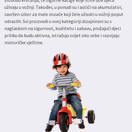
slobodu kretanja, te sigurne kacige koje štite dok djeca
uživaju u vožnji. Također, u ponudi su i autići na akumulator,
savršen izbor za male vozače koji žele uživati u vožnji poput
odraslih. Svi proizvodi u ovoj kategoriji dizajnirani su s
naglaskom na sigurnost, kvalitetu i zabavu, pružajući djeci
priliku da budu aktivna, istražuju svijet oko sebe i razvijaju
motoričke vještine.