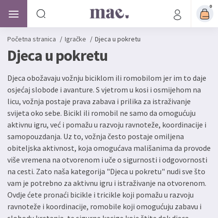
0
Početna stranica
/
Igračke
/
Djeca u pokretu
Djeca u pokretu
Djeca obožavaju vožnju biciklom ili romobilom jer im to daje
osjećaj slobode i avanture. S vjetrom u kosi i osmijehom na
licu, vožnja postaje prava zabava i prilika za istraživanje
svijeta oko sebe. Bicikl ili romobil ne samo da omogućuju
aktivnu igru, već i pomažu u razvoju ravnoteže, koordinacije i
samopouzdanja. Uz to, vožnja često postaje omiljena
obiteljska aktivnost, koja omogućava mališanima da provode
više vremena na otvorenom i uče o sigurnosti i odgovornosti
na cesti. Zato naša kategorija "Djeca u pokretu" nudi sve što
vam je potrebno za aktivnu igru i istraživanje na otvorenom.
Ovdje ćete pronaći bicikle i tricikle koji pomažu u razvoju
ravnoteže i koordinacije, romobile koji omogućuju zabavu i