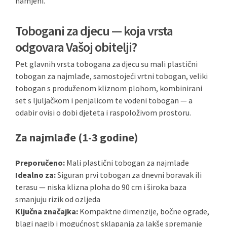
namjeni.
Tobogani za djecu — koja vrsta
odgovara Vašoj obitelji?
Pet glavnih vrsta tobogana za djecu su mali plastični
tobogan za najmlađe, samostojeći vrtni tobogan, veliki
tobogan s produženom kliznom plohom, kombinirani
set s ljuljačkom i penjalicom te vodeni tobogan — a
odabir ovisi o dobi djeteta i raspoloživom prostoru.
Za najmlađe (1-3 godine)
Preporučeno:
Mali plastični tobogan za najmlađe
Idealno za:
Siguran prvi tobogan za dnevni boravak ili
terasu — niska klizna ploha do 90 cm i široka baza
smanjuju rizik od ozljeda
Ključna značajka:
Kompaktne dimenzije, bočne ograde,
blagi nagib i mogućnost sklapanja za lakše spremanje