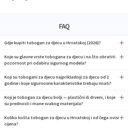
FAQ
Gdje kupiti tobogan za djecu u Hrvatskoj (2026)?
Koje su glavne vrste tobogana za djecu i na što obratiti
pozornost pri odabiru sigurnog modela?
Koji su tobogani za djecu najprikladniji za djecu od 2
godine i koje sigurnosne karakteristike trebaju imati?
Koji je tobogan za djecu bolji — plastični ili drveni, i koje
su prednosti i mane svakog materijala?
Koliko košta tobogan za djecu u Hrvatskoj i od čega ovisi
cijena?