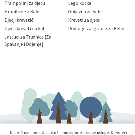
zaposlenicima kojima su isti potrebni radi provedbe
Trampolini za djecu
Lego kocke
njihovih poslovnih aktivnosti, a trećim osobama samo u
Hranilice Za Bebe
Gnijezda za bebe
slučajevima koji su dozvoljeni zakonima. Napominjemo
da možete u svako doba, u potpunosti ili djelomice,
Dječji krevetići
Kreveti za djecu
bez naknade i objašnjenja odustati od dane privole i
Dječji kreveti na kat
Podloge za Igranje za Bebe
zatražiti prestanak aktivnosti obrade Vaših osobnih
Jastuci za Trudnice [Za
podataka. Opoziv privole možete podnijeti poštom na
gore navedenu adresu ili e-mailom na adresu:
Spavanje i Dojenje]
Kolačići nam pomažu kako bismo isporučili svoje usluge. Koristeći