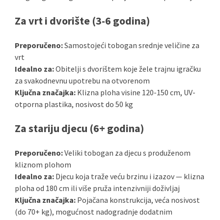
Za vrt i dvorište (3-6 godina)
Preporučeno:
Samostojeći tobogan srednje veličine za
vrt
Idealno za:
Obitelji s dvorištem koje žele trajnu igračku
za svakodnevnu upotrebu na otvorenom
Ključna značajka:
Klizna ploha visine 120-150 cm, UV-
otporna plastika, nosivost do 50 kg
Za stariju djecu (6+ godina)
Preporučeno:
Veliki tobogan za djecu s produženom
kliznom plohom
Idealno za:
Djecu koja traže veću brzinu i izazov — klizna
ploha od 180 cm ili više pruža intenzivniji doživljaj
Ključna značajka:
Pojačana konstrukcija, veća nosivost
(do 70+ kg), mogućnost nadogradnje dodatnim