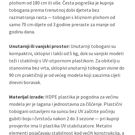
plohom od 180 cm ili više. Česta pogreška je kupnja
tobogana prema trenutnoj dobi djeteta bez
razmatranja rasta — tobogan s kliznom plohom od
samo 70 cm dijete od 3 godine preraste za manje od
godinu dana.
Unutarnji ili vanjski prostor:
Unutarnji tobogani su
kompaktni, sklopivi i lakši od 5 kg, dok su vanjski modeli
teži i stabilniji s UV-otpornom plastikom. Za obitelji u
stanovima bez vrta, sklopivi unutarnji tobogan visine do
90 cm praktičniji je od većeg modela koji zauzima cijeli
dnevni boravak.
Materijal izrade:
HDPE plastika je pogodna za većinu
modela jer je lagana i jednostavna za čišćenje. Plastični
tobogani ostavljeni na suncu bez UV zaštite počinju
gubiti boju i čvrstoću nakon 2 do 3 sezone — pri kupnji
provjerite ima li plastika UV stabilizatore. Metalni
elementi pojačavaju stabilnost kod većih konstrukcija, a