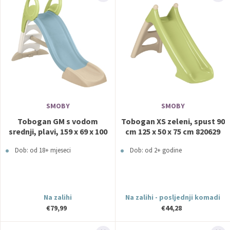
SMOBY
SMOBY
Tobogan GM s vodom
Tobogan XS zeleni, spust 90
srednji, plavi, 159 x 69 x 100
cm 125 x 50 x 75 cm 820629
cm 820509 SMOBY
SMOBY
Dob: od 18+ mjeseci
Dob: od 2+ godine
Na zalihi
Na zalihi - posljednji komadi
€79,99
€44,28