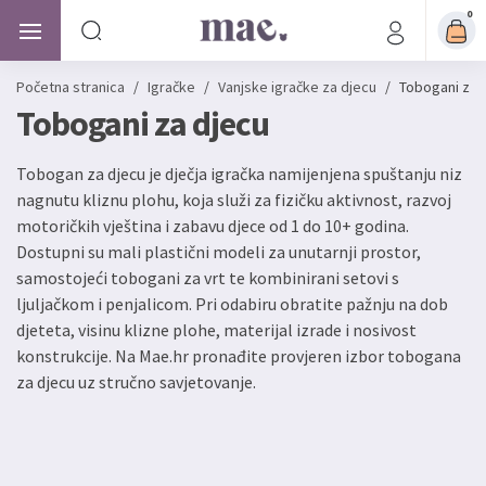
0
Početna stranica
/
Igračke
/
Vanjske igračke za djecu
/
Tobogani za 
Tobogani za djecu
Tobogan za djecu je dječja igračka namijenjena spuštanju niz
nagnutu kliznu plohu, koja služi za fizičku aktivnost, razvoj
motoričkih vještina i zabavu djece od 1 do 10+ godina.
Dostupni su mali plastični modeli za unutarnji prostor,
samostojeći tobogani za vrt te kombinirani setovi s
ljuljačkom i penjalicom. Pri odabiru obratite pažnju na dob
djeteta, visinu klizne plohe, materijal izrade i nosivost
konstrukcije. Na Mae.hr pronađite provjeren izbor tobogana
za djecu uz stručno savjetovanje.