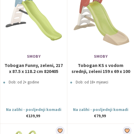
SMOBY
SMOBY
Tobogan Funny, zeleni, 217
Tobogan KS s vodom
x 87.5 x 118.2 cm 820405
srednji, zeleni 159 x 69 x 100
SMOBY
cm 820510 SMOBY
Dob: od 2+ godine
Dob: od 18+ mjeseci
Na zalihi - posljednji komadi
Na zalihi - posljednji komadi
€139,99
€79,99