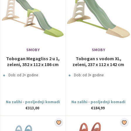
SMOBY
SMOBY
Tobogan Megagliss 2 u 1,
Tobogan s vodom XL,
zeleni, 352 x 112 x 186 cm
zeleni, 237 x 112 x 142 cm
820201 SMOBY
820304 SMOBY
Dob: od 2+ godine
Dob: od 3+ godine
Na zalihi - posljednji komadi
Na zalihi - posljednji komadi
€313,00
€184,99