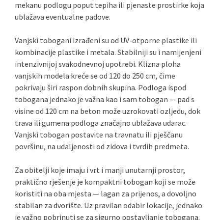
mekanu podlogu poput tepiha ili pjenaste prostirke koja
ublažava eventualne padove.
Vanjski tobogani izrađeni su od UV-otporne plastike ili
kombinacije plastike i metala. Stabilniji su i namijenjeni
intenzivnijoj svakodnevnoj upotrebi. Klizna ploha
vanjskih modela kreće se od 120 do 250 cm, čime
pokrivaju širi raspon dobnih skupina. Podloga ispod
tobogana jednako je važna kao i sam tobogan — pad s
visine od 120 cm na beton može uzrokovati ozljedu, dok
trava ili gumena podloga značajno ublažava udarac.
Vanjski tobogan postavite na travnatu ili pješčanu
površinu, na udaljenosti od zidova i tvrdih predmeta.
Za obitelji koje imaju i vrt i manji unutarnji prostor,
praktično rješenje je kompaktni tobogan koji se može
koristiti na oba mjesta — lagan za prijenos, a dovoljno
stabilan za dvorište. Uz pravilan odabir lokacije, jednako
je važno pobrinuti se za sigurno postavljanje tobogana.