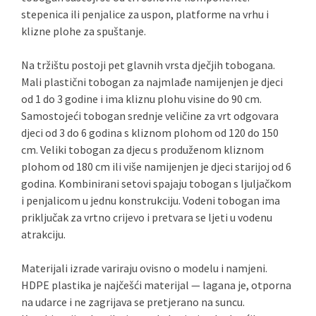
stepenica ili penjalice za uspon, platforme na vrhu i
klizne plohe za spuštanje.
Na tržištu postoji pet glavnih vrsta dječjih tobogana.
Mali plastični tobogan za najmlađe namijenjen je djeci
od 1 do 3 godine i ima kliznu plohu visine do 90 cm.
Samostojeći tobogan srednje veličine za vrt odgovara
djeci od 3 do 6 godina s kliznom plohom od 120 do 150
cm. Veliki tobogan za djecu s produženom kliznom
plohom od 180 cm ili više namijenjen je djeci starijoj od 6
godina. Kombinirani setovi spajaju tobogan s ljuljačkom
i penjalicom u jednu konstrukciju. Vodeni tobogan ima
priključak za vrtno crijevo i pretvara se ljeti u vodenu
atrakciju.
Materijali izrade variraju ovisno o modelu i namjeni.
HDPE plastika je najčešći materijal — lagana je, otporna
na udarce i ne zagrijava se pretjerano na suncu.