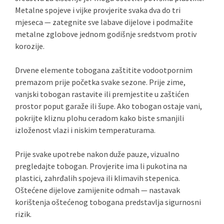
Metalne spojeve i vijke provjerite svaka dva do tri
mjeseca — zategnite sve labave dijelove i podmažite
metalne zglobove jednom godišnje sredstvom protiv
korozije.
Drvene elemente tobogana zaštitite vodootpornim
premazom prije početka svake sezone. Prije zime,
vanjski tobogan rastavite ili premjestite u zaštićen
prostor poput garaže ili šupe. Ako tobogan ostaje vani,
pokrijte kliznu plohu ceradom kako biste smanjili
izloženost vlazi i niskim temperaturama.
Prije svake upotrebe nakon duže pauze, vizualno
pregledajte tobogan. Provjerite ima li pukotina na
plastici, zahrđalih spojeva ili klimavih stepenica.
Oštećene dijelove zamijenite odmah — nastavak
korištenja oštećenog tobogana predstavlja sigurnosni
rizik.