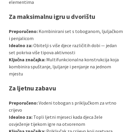
elementima
Za maksimalnu igru u dvorištu
Preporučeno:
Kombinirani set s toboganom, ljuljačkom
i penjalicom
Idealno za:
Obitelji s više djece različitih dobi — jedan
set pokriva više tipova aktivnosti
Ključna značajka:
Multifunkcionalna konstrukcija koja
kombinira spuštanje, ljuljanje i penjanje na jednom
mjestu
Za ljetnu zabavu
Preporučeno:
Vodeni tobogan s priključkom za vrtno
crijevo
Idealno za:
Topli ljetni mjeseci kada djeca žele
osvježenje tijekom igre na otvorenom
Ključna značajka:
Priključak za crijevo koji pretvara