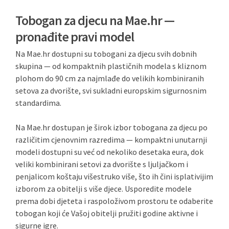
Tobogan za djecu na Mae.hr —
pronađite pravi model
Na Mae.hr dostupni su tobogani za djecu svih dobnih
skupina — od kompaktnih plastičnih modela s kliznom
plohom do 90 cm za najmlađe do velikih kombiniranih
setova za dvorište, svi sukladni europskim sigurnosnim
standardima.
Na Mae.hr dostupan je širok izbor tobogana za djecu po
različitim cjenovnim razredima — kompaktni unutarnji
modeli dostupni su već od nekoliko desetaka eura, dok
veliki kombinirani setovi za dvorište s ljuljačkom i
penjalicom koštaju višestruko više, što ih čini isplativijim
izborom za obitelji s više djece. Usporedite modele
prema dobi djeteta i raspoloživom prostoru te odaberite
tobogan koji će Vašoj obitelji pružiti godine aktivne i
sigurne igre.