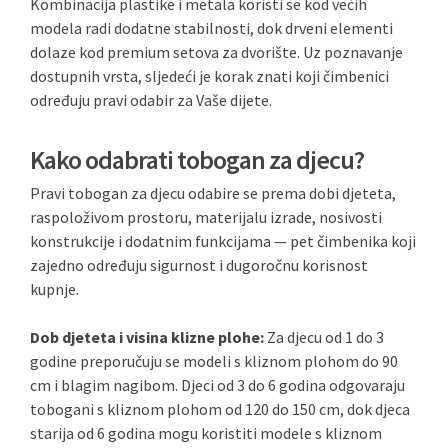
Kombinacija plastike i metala koristi se kod većih
modela radi dodatne stabilnosti, dok drveni elementi
dolaze kod premium setova za dvorište. Uz poznavanje
dostupnih vrsta, sljedeći je korak znati koji čimbenici
određuju pravi odabir za Vaše dijete.
Kako odabrati tobogan za djecu?
Pravi tobogan za djecu odabire se prema dobi djeteta,
raspoloživom prostoru, materijalu izrade, nosivosti
konstrukcije i dodatnim funkcijama — pet čimbenika koji
zajedno određuju sigurnost i dugoročnu korisnost
kupnje.
Dob djeteta i visina klizne plohe:
Za djecu od 1 do 3
godine preporučuju se modeli s kliznom plohom do 90
cm i blagim nagibom. Djeci od 3 do 6 godina odgovaraju
tobogani s kliznom plohom od 120 do 150 cm, dok djeca
starija od 6 godina mogu koristiti modele s kliznom