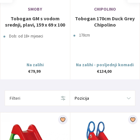
SMOBY
CHIPOLINO
Tobogan GM s vodom
Tobogan 170cm Duck Grey
srednji, plavi, 159 x 69 x 100
Chipolino
cm 820509 SMOBY
170cm
Dob: od 18+ mjeseci
Na zalihi
Na zalihi - posljednji komadi
€79,99
€134,00
Filteri