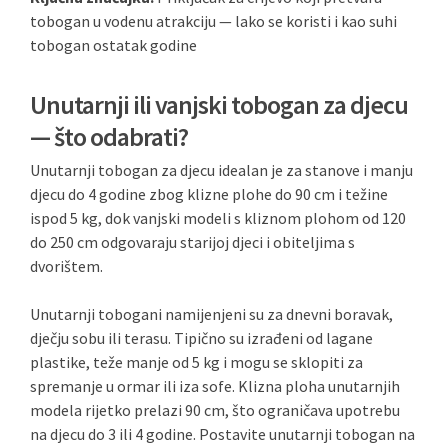
tobogan u vodenu atrakciju — lako se koristi i kao suhi
tobogan ostatak godine
Unutarnji ili vanjski tobogan za djecu
— što odabrati?
Unutarnji tobogan za djecu idealan je za stanove i manju
djecu do 4 godine zbog klizne plohe do 90 cm i težine
ispod 5 kg, dok vanjski modeli s kliznom plohom od 120
do 250 cm odgovaraju starijoj djeci i obiteljima s
dvorištem.
Unutarnji tobogani namijenjeni su za dnevni boravak,
dječju sobu ili terasu. Tipično su izrađeni od lagane
plastike, teže manje od 5 kg i mogu se sklopiti za
spremanje u ormar ili iza sofe. Klizna ploha unutarnjih
modela rijetko prelazi 90 cm, što ograničava upotrebu
na djecu do 3 ili 4 godine. Postavite unutarnji tobogan na