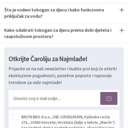
Što je vodeni tobogan za djecu i kako funkcionira
priključak za vodu?
Kako odabrati tobogan za djecu prema dobi djeteta i
raspoloživom prostoru?
Otkrijte Čaroliju za Najmlađe!
Prijavite se na naš newsletter i budite prvi koji će otkriti
ekskluzivne pogodnosti, posebne popuste i najnovije
trendove za vaše najmlađe!
BRO'N BRO d.o.o., OIB: 10590165499, Kašinska cesta
27a , 10360 Sesvete, Hrvatska (dalje u tekstu „Mae.hr“)
kao Voditelj zbirke osobnih podataka, obavještava Vas