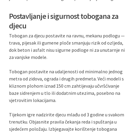
Postavljanje i sigurnost tobogana za
djecu
Tobogan za djecu postavite na ravnu, mekanu podlogu —
trava, pijesak ili gumene ploče smanjuju rizik od ozljeda,
dok beton i asfalt nisu sigurne podloge ni za unutarnje ni
za vanjske modele.
Tobogan postavite na udaljenosti od minimalno jednog
metra od zidova, ograda i drugih predmeta. Veći modeli s
kliznom plohom iznad 150 cm zahtijevaju učvršćivanje
baze sidrenjem u tlo ili dodatnim utezima, posebno na
vjetrovitim lokacijama.
Tijekom igre nadzirite djecu mlađu od 3 godine u svakom
trenutku. Objasnite pravila čekanja reda i spuštanja u
sjedećem položaju. Izbjegavajte korištenje tobogana