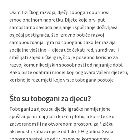
Osim fizičkog razvoja, dječji tobogan doprinosi
emocionalnom napretku. Dijete koje prvi put
samostalno savlada penjanje i spuštanje doživljava
osjećaj postignuća, što izravno potiče razvoj
samopouzdanja. Igra na toboganu također razvija
socijalne vještine — djeca uče čekati red, surađivati i
smišljati zajedničke igre, što je posebno korisno za
razvoj komunikacijskih sposobnosti od najranije dobi.
Kako biste odabrali model koji odgovara Vašem djetetu,
korisno je razumjeti koje vrste tobogana postoje.
Što su tobogani za djecu?
Tobogani za djecu su dječje igračke namijenjene
spuštanju niz nagnutu kliznu plohu, a koriste se u
zatvorenom ili na otvorenom prostoru za fizičku
aktivnost i zabavu djece od 1 do 10+ godina. Svaki
tobogan sastoji se od tri osnovne komponente: