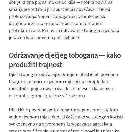
dok je klizna ploha mokra od kiše — mokra površina
smanjuje kontrolu pri spuštanju i povećava rizik od
proklizavanja. Vodeni tobogani su iznimka jer su
dizajnirani za mokru upotrebu s kontroliranim
protokom vode. Redovito održavanje tobogana jednako
je važno kao i pravilno postavljanje.
Održavanje dječjeg tobogana — kako
produžiti trajnost
Dječji tobogan održavajte pranjem plastičnih površina
blagom sapunicom jednom mjesečno i pregledom
metalnih spojeva svaka dva do tri mjeseca kako biste
osigurali sigurnu igru kroz više sezona.
Plastične površine perite blagom sapunicom i toplom
vodom jednom mjesečno, ili češće ako se tobogan koristi
svakodnevno na otvorenom. Izbjegavajte agresivna
sredstva za čišćenje jer mogu oštetiti površinu plastike.