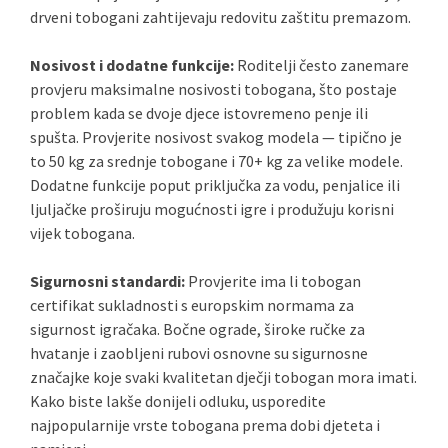
drveni tobogani zahtijevaju redovitu zaštitu premazom.
Nosivost i dodatne funkcije:
Roditelji često zanemare
provjeru maksimalne nosivosti tobogana, što postaje
problem kada se dvoje djece istovremeno penje ili
spušta. Provjerite nosivost svakog modela — tipično je
to 50 kg za srednje tobogane i 70+ kg za velike modele.
Dodatne funkcije poput priključka za vodu, penjalice ili
ljuljačke proširuju mogućnosti igre i produžuju korisni
vijek tobogana.
Sigurnosni standardi:
Provjerite ima li tobogan
certifikat sukladnosti s europskim normama za
sigurnost igračaka. Bočne ograde, široke ručke za
hvatanje i zaobljeni rubovi osnovne su sigurnosne
značajke koje svaki kvalitetan dječji tobogan mora imati.
Kako biste lakše donijeli odluku, usporedite
najpopularnije vrste tobogana prema dobi djeteta i