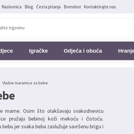
Naslovnica
Blog
Česta pitanja
Brendovi
Kontaktirajte nas
djece
Igračke
Odjeća i obuća
Hranj
Vlažne maramice za bebe
ebe
ke mame. Osim što olakšavaju svakodnevicu
e pružaju bebinoj koži mekoću i čistoću.
ebu jer svaka beba zaslužuje savršenu brigu i