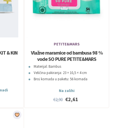
PETITE&MARS
KIT & KIN
Vlažne maramice od bambusa 98 %
vode SO PURE PETITE&MARS
Materijal: Bambus
Veličina pakiranja: 23 × 10,5 × 4 cm
Broj komada u paketu: 56 komada
Bez parfema
omadi
Na zalihi
€2,61
€2,90