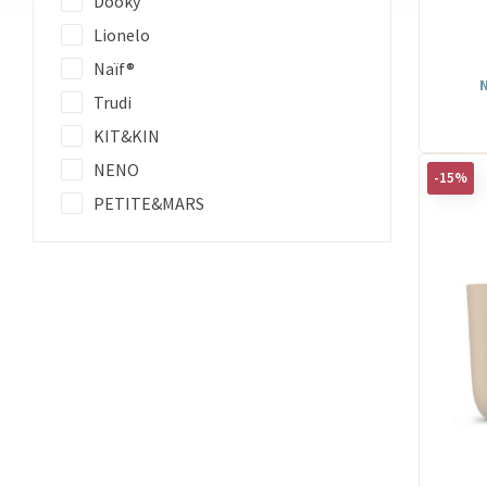
Dooky
Lionelo
Naïf®
N
Trudi
KIT&KIN
NENO
-15%
PETITE&MARS