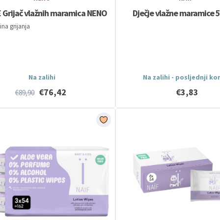
 Grijač vlažnih maramica NENO
Dječje vlažne maramice 5
ina grijanja
Na zalihi
Na zalihi - posljednji k
€76,42
€3,83
€89,90