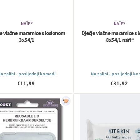
NAÏF®
NAÏF®
je vlažne maramice s losionom
Dječje vlažne maramice s 
3x54/1
8x54/1 naïf®
a zalihi - posljednji komadi
Na zalihi - posljednji k
€11,99
€31,92