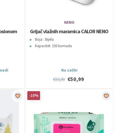
NENO
losionom
Grijač vlažnih maramica CALOR NENO
Boja : Bijela
Kapacitet: 150 komada
omadi
Na zalihi
€50,99
€59,99
-10%