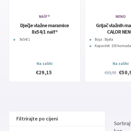
NAÏF®
NENO
Dječje vlažne maramice
Grijač vlažnih m
8x54/1 naïf®
CALOR NE
8x54/1
Boja : Bijela
Kapacitet: 150 komada
Na zalihi
Na zalihi
€29,15
€50,
€59,99
Filtrirajte po cijeni
Sortiraj
kao