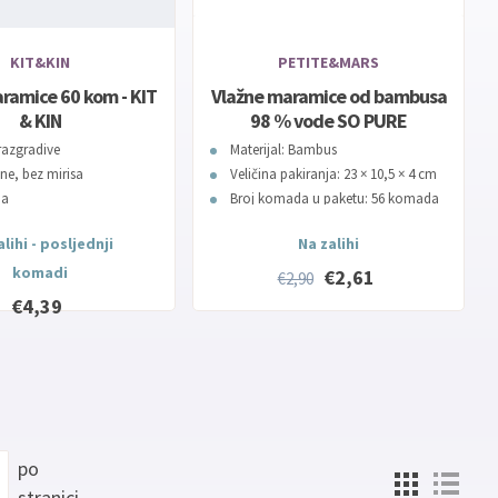
KIT&KIN
PETITE&MARS
ramice 60 kom - KIT
Vlažne maramice od bambusa
& KIN
98 % vode SO PURE
PETITE&MARS
razgradive
Materijal: Bambus
ne, bez mirisa
Veličina pakiranja: 23 × 10,5 × 4 cm
da
Broj komada u paketu: 56 komada
Bez parfema
lihi - posljednji
Na zalihi
komadi
€2,61
€2,90
€4,39
po
stranici