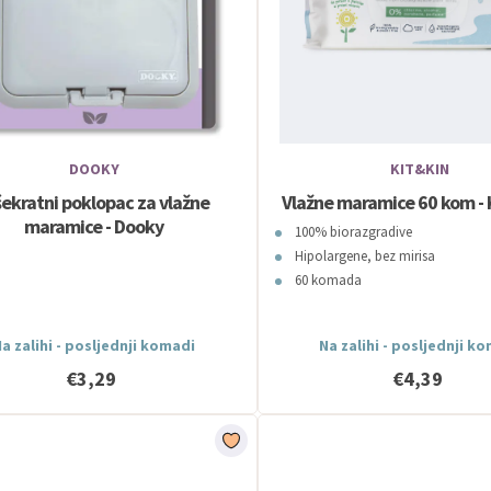
DOOKY
KIT&KIN
šekratni poklopac za vlažne
Vlažne maramice 60 kom - 
maramice - Dooky
100% biorazgradive
Hipolargene, bez mirisa
60 komada
a zalihi - posljednji komadi
Na zalihi - posljednji k
€3,29
€4,39