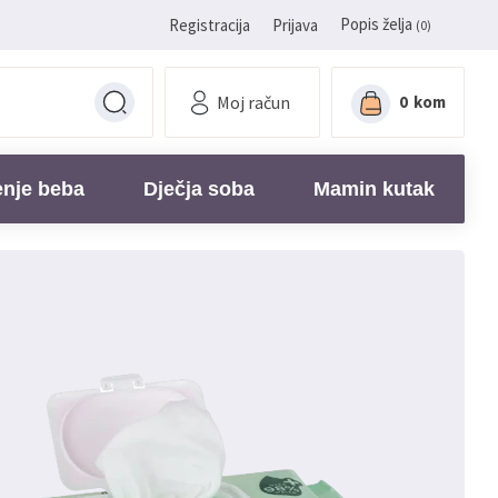
Popis želja
Registracija
Prijava
(0)
Moj račun
0
kom
enje beba
Dječja soba
Mamin kutak