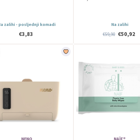
a zalihi - posljednji komadi
Na zalihi
€3,83
€50,92
€59,90
NENO
NAÏF®