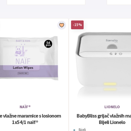
-15%
NAÏF®
LIONELO
je vlažne maramice s losionom
BabyBliss grijač vlažnih m
1x54/1 naïf®
Bijeli Lionelo
Bijeli