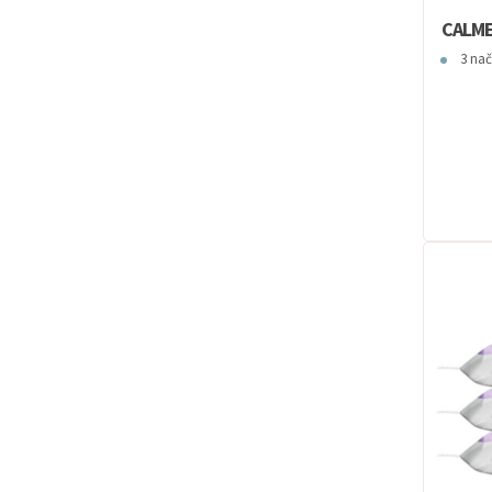
CALME
3 nač