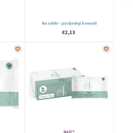
Na zalihi - posljednji komadi
€2,13
NAÏF®