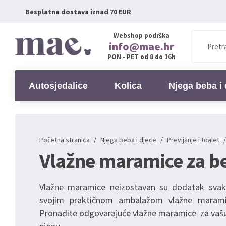
Besplatna dostava iznad 70 EUR
Webshop podrška
info@mae.hr
PON - PET od 8 do 16h
Autosjedalice
Kolica
Njega beba i 
Početna stranica
/
Njega beba i djece
/
Previjanje i toalet
/
Vlažne maramice za b
Vlažne maramice neizostavan su dodatak sva
svojim praktičnom ambalažom vlažne maramic
Pronađite odgovarajuće vlažne maramice za vašu b