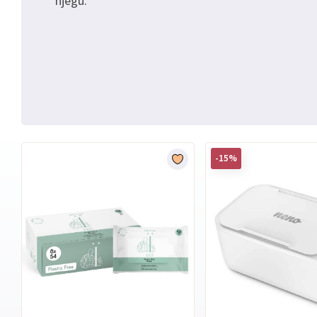
njegu.
-15%