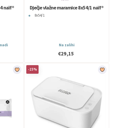
4 naïf®
Dječje vlažne maramice 8x54/1 naïf®
8x54/1
omadi
Na zalihi
€29,15
-15%