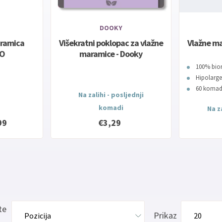
DOOKY
aramica
Višekratni poklopac za vlažne
Vlažne ma
NO
maramice - Dooky
100% bio
Hipolarge
60 koma
Na zalihi - posljednji
komadi
Na za
99
€3,29
te
Prikaz