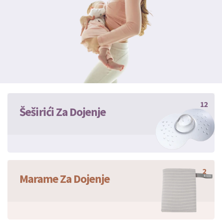
12
Šeširići Za Dojenje
2
Marame Za Dojenje