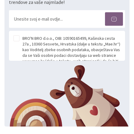
trendove za vaše najmlađe!
BRO'N BRO d.o.o., OIB: 10590165499, Kašinska cesta
27a , 10360 Sesvete, Hrvatska (dalje u tekstu „Mae.hr“)
kao Voditelj zbirke osobnih podataka, obavještava Vas
da se Vaši osobni podaci dostavljaju sa web stranice
www.mae.hr (dalje u tekstu „web stranice“) i da će biti
obrađeni. Prihvaćanjem ove Izjave smatra se da
slobodno i izričito dajete privolu za prikupljanje i daljnju
obradu Vaših osobnih podataka koje ustupate Mae.hr
putem ovih web stranica u svrhu odgovora i daljnje
komunikacije na Vaš upit poslan kroz kontakt obrazac.
Radi se o dobrovoljnom davanju podataka te ovu
Izjavu niste dužni prihvatiti odnosno niste dužni unositi
svoje osobne podatke u jednu od prijavnih
formi/obrazaca dostupnih na ovim web stranicama.
BRO'N BRO d.o.o. će s Vašim osobnim podacima
postupati sukladno Općoj uredbi o zaštiti podataka
koju možete pročitati ovdje, sukladno Politici