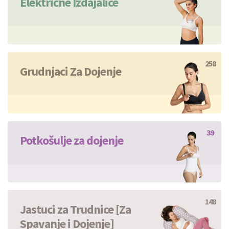
Električne Izdajalice
258
Grudnjaci Za Dojenje
39
Potkošulje za dojenje
148
Jastuci za Trudnice [Za
Spavanje i Dojenje]