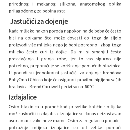
prirodnog i mekanog silikona, anatomskog oblika
prilagođenog za bebina usta.
Jastučići za dojenje
Kada mlijeko nakon poroda napokon naiđe beba će često
biti na dojkama što može dovesti do toga da tijelo
proizvodi više mlijeka nego je bebi potrebno i zbog toga
mlijeko često curi iz dojke. Da mi si smanjili česta
presvlačenja i pranja robe, jer to vas sigurno nije
potrebno, preporučuje se korištenje pamučnih blazinica.
U ponudi su jednokratni jastučići za dojenje brendova
BabyOno i Chicco koje će osigurati pravilnu higijenu vaših
bradavica. Brend Carriwell perivi su na 60°C.
Izdajalice
Osim blazinica u pomoć kod prevelike količine mlijeka
može uskočiti i izdajalica. Izdajalice su danas neizostavan
asortiman svake nove mame. Osim za regulaciju ponude-
potražnje mlijeka izdajalice su od velike pomoći