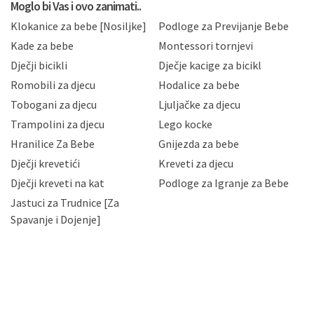
privatnosti i kolačića koju možete pročitati ovdje i
Moglo bi Vas i ovo zanimati..
sukladno drugim primjenjivim propisima Republike
Klokanice za bebe [Nosiljke]
Podloge za Previjanje Bebe
Hrvatske, a uvijek uz primjenu odgovarajućih tehničkih i
sigurnosnih mjera zaštite osobnih podataka od
Kade za bebe
Montessori tornjevi
neovlaštenog pristupa, zlouporabe, otkrivanja,
Dječji bicikli
Dječje kacige za bicikl
gubitka ili uništenja. Mae.hr štiti privatnost svojih
korisnika i posjetitelja web stranica, čuva povjerljivost
Romobili za djecu
Hodalice za bebe
Vaših osobnih podataka te omogućava pristup i
Tobogani za djecu
Ljuljačke za djecu
priopćavanje osobnih podataka samo onim svojim
zaposlenicima kojima su isti potrebni radi provedbe
Trampolini za djecu
Lego kocke
njihovih poslovnih aktivnosti, a trećim osobama samo u
Hranilice Za Bebe
Gnijezda za bebe
slučajevima koji su dozvoljeni zakonima. Napominjemo
da možete u svako doba, u potpunosti ili djelomice,
Dječji krevetići
Kreveti za djecu
bez naknade i objašnjenja odustati od dane privole i
Dječji kreveti na kat
Podloge za Igranje za Bebe
zatražiti prestanak aktivnosti obrade Vaših osobnih
Jastuci za Trudnice [Za
podataka. Opoziv privole možete podnijeti poštom na
gore navedenu adresu ili e-mailom na adresu:
Spavanje i Dojenje]