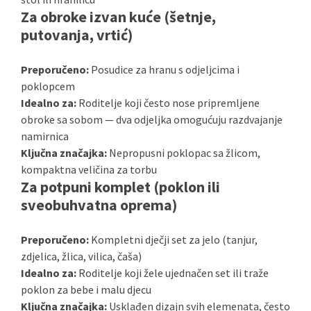
Za obroke izvan kuće (šetnje,
putovanja, vrtić)
Preporučeno:
Posudice za hranu s odjeljcima i
poklopcem
Idealno za:
Roditelje koji često nose pripremljene
obroke sa sobom — dva odjeljka omogućuju razdvajanje
namirnica
Ključna značajka:
Nepropusni poklopac sa žlicom,
kompaktna veličina za torbu
Za potpuni komplet (poklon ili
sveobuhvatna oprema)
Preporučeno:
Kompletni dječji set za jelo (tanjur,
zdjelica, žlica, vilica, čaša)
Idealno za:
Roditelje koji žele ujednačen set ili traže
poklon za bebe i malu djecu
Ključna značajka:
Usklađen dizajn svih elemenata, često