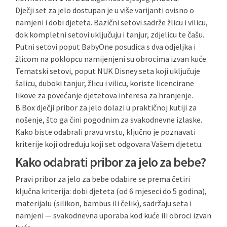
Dječji set za jelo dostupan je u više varijanti ovisno o
namjeni i dobi djeteta. Bazični setovi sadrže žlicu i vilicu,
dok kompletni setovi uključuju i tanjur, zdjelicu te čašu.
Putni setovi poput BabyOne posudica s dva odjeljka i
žlicom na poklopcu namijenjeni su obrocima izvan kuće.
Tematski setovi, poput NUK Disney seta koji uključuje
šalicu, duboki tanjur, žlicu i vilicu, koriste licencirane
likove za povećanje djetetova interesa za hranjenje.
B.Box dječji pribor za jelo dolazi u praktičnoj kutiji za
nošenje, što ga čini pogodnim za svakodnevne izlaske.
Kako biste odabrali pravu vrstu, ključno je poznavati
kriterije koji određuju koji set odgovara Vašem djetetu.
Kako odabrati pribor za jelo za bebe?
Pravi pribor za jelo za bebe odabire se prema četiri
ključna kriterija: dobi djeteta (od 6 mjeseci do 5 godina),
materijalu (silikon, bambus ili čelik), sadržaju seta i
namjeni — svakodnevna uporaba kod kuće ili obroci izvan