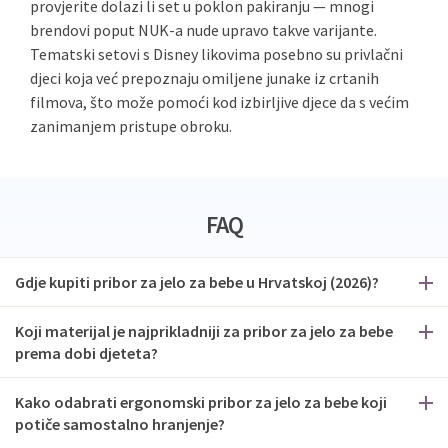
provjerite dolazi li set u poklon pakiranju — mnogi
brendovi poput NUK-a nude upravo takve varijante.
Tematski setovi s Disney likovima posebno su privlačni
djeci koja već prepoznaju omiljene junake iz crtanih
filmova, što može pomoći kod izbirljive djece da s većim
zanimanjem pristupe obroku.
FAQ
Gdje kupiti pribor za jelo za bebe u Hrvatskoj (2026)?
Koji materijal je najprikladniji za pribor za jelo za bebe
prema dobi djeteta?
Kako odabrati ergonomski pribor za jelo za bebe koji
potiče samostalno hranjenje?