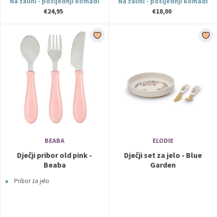
Na zalihi - posljednji komadi
Na zalihi - posljednji komadi
€24,95
€18,00
BEABA
ELODIE
Dječji pribor old pink -
Dječji set za jelo - Blue
Beaba
Garden
Pribor za jelo