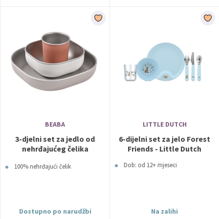
BEABA
LITTLE DUTCH
3-djelni set za jedlo od
6-dijelni set za jelo Forest
nehrđajućeg čelika
Friends - Little Dutch
Terracotta - Beaba
Dob: od 12+ mjeseci
100% nehrđajući čelik
Dostupno po narudžbi
Na zalihi