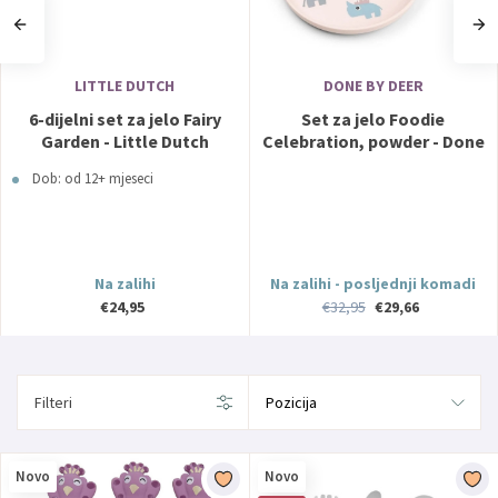
LITTLE DUTCH
DONE BY DEER
6-dijelni set za jelo Fairy
Set za jelo Foodie
Garden - Little Dutch
Celebration, powder - Done
by Deer
Dob: od 12+ mjeseci
Na zalihi
Na zalihi - posljednji komadi
€24,95
€32,95
€29,66
Filteri
Novo
Novo