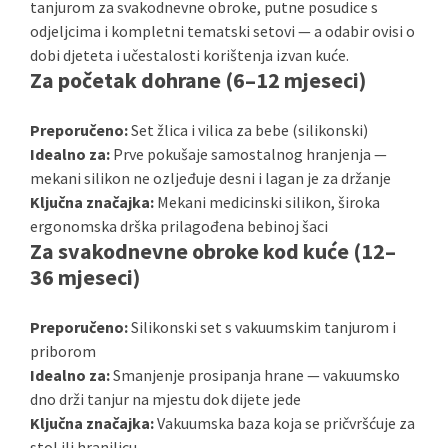
tanjurom za svakodnevne obroke, putne posudice s
odjeljcima i kompletni tematski setovi — a odabir ovisi o
dobi djeteta i učestalosti korištenja izvan kuće.
Za početak dohrane (6–12 mjeseci)
Preporučeno:
Set žlica i vilica za bebe (silikonski)
Idealno za:
Prve pokušaje samostalnog hranjenja —
mekani silikon ne ozljeđuje desni i lagan je za držanje
Ključna značajka:
Mekani medicinski silikon, široka
ergonomska drška prilagođena bebinoj šaci
Za svakodnevne obroke kod kuće (12–
36 mjeseci)
Preporučeno:
Silikonski set s vakuumskim tanjurom i
priborom
Idealno za:
Smanjenje prosipanja hrane — vakuumsko
dno drži tanjur na mjestu dok dijete jede
Ključna značajka:
Vakuumska baza koja se pričvršćuje za
stol ili hranilicu