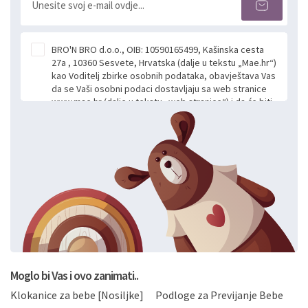
BRO'N BRO d.o.o., OIB: 10590165499, Kašinska cesta
27a , 10360 Sesvete, Hrvatska (dalje u tekstu „Mae.hr“)
kao Voditelj zbirke osobnih podataka, obavještava Vas
da se Vaši osobni podaci dostavljaju sa web stranice
www.mae.hr (dalje u tekstu „web stranice“) i da će biti
obrađeni. Prihvaćanjem ove Izjave smatra se da
slobodno i izričito dajete privolu za prikupljanje i daljnju
obradu Vaših osobnih podataka koje ustupate Mae.hr
putem ovih web stranica u svrhu odgovora i daljnje
komunikacije na Vaš upit poslan kroz kontakt obrazac.
Radi se o dobrovoljnom davanju podataka te ovu
Izjavu niste dužni prihvatiti odnosno niste dužni unositi
svoje osobne podatke u jednu od prijavnih
formi/obrazaca dostupnih na ovim web stranicama.
BRO'N BRO d.o.o. će s Vašim osobnim podacima
postupati sukladno Općoj uredbi o zaštiti podataka
koju možete pročitati ovdje, sukladno Politici
privatnosti i kolačića koju možete pročitati ovdje i
Moglo bi Vas i ovo zanimati..
sukladno drugim primjenjivim propisima Republike
Klokanice za bebe [Nosiljke]
Podloge za Previjanje Bebe
Hrvatske, a uvijek uz primjenu odgovarajućih tehničkih i