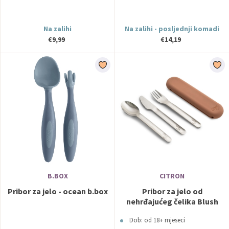
Na zalihi
Na zalihi - posljednji komadi
€9,99
€14,19
B.BOX
CITRON
Pribor za jelo - ocean b.box
Pribor za jelo od
nehrđajućeg čelika Blush
Rozi Citron
Dob: od 18+ mjeseci