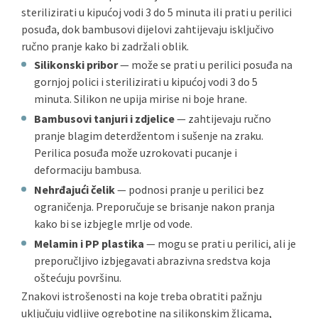
sterilizirati u kipućoj vodi 3 do 5 minuta ili prati u perilici
posuđa, dok bambusovi dijelovi zahtijevaju isključivo
ručno pranje kako bi zadržali oblik.
Silikonski pribor
— može se prati u perilici posuđa na
gornjoj polici i sterilizirati u kipućoj vodi 3 do 5
minuta. Silikon ne upija mirise ni boje hrane.
Bambusovi tanjuri i zdjelice
— zahtijevaju ručno
pranje blagim deterdžentom i sušenje na zraku.
Perilica posuđa može uzrokovati pucanje i
deformaciju bambusa.
Nehrđajući čelik
— podnosi pranje u perilici bez
ograničenja. Preporučuje se brisanje nakon pranja
kako bi se izbjegle mrlje od vode.
Melamin i PP plastika
— mogu se prati u perilici, ali je
preporučljivo izbjegavati abrazivna sredstva koja
oštećuju površinu.
Znakovi istrošenosti na koje treba obratiti pažnju
uključuju vidljive ogrebotine na silikonskim žlicama,