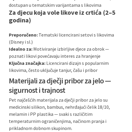
dostupan u tematskim varijantama s likovima
Za djecu koja vole likove iz crtića (2–5
godina)
Preporučeno:
Tematski licencirani setovi s likovima
(Disney i sl.)
Idealno za:
Motiviranje izbirljive djece za obrok —
poznati likovi povećavaju interes za hranjenje
Ključna značajka:
Licencirani dizajn s popularnim
likovima, često uključuje tanjur, čašu i pribor
Materijali za dječji pribor za jelo —
sigurnost i trajnost
Pet najčešćih materijala za dječji pribor za jelo su
medicinski silikon, bambus, nehrđajući čelik 18/10,
melamin i PP plastika — svaki s različitim
temperaturnim ograničenjima, načinom pranja i
prikladnom dobnom skupinom.