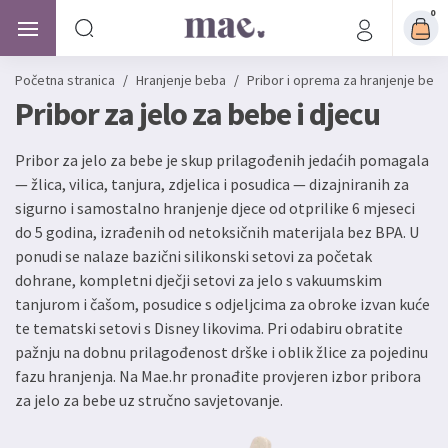
0
Početna stranica
/
Hranjenje beba
/
Pribor i oprema za hranjenje beb
Pribor za jelo za bebe i djecu
Pribor za jelo za bebe je skup prilagođenih jedaćih pomagala
— žlica, vilica, tanjura, zdjelica i posudica — dizajniranih za
sigurno i samostalno hranjenje djece od otprilike 6 mjeseci
do 5 godina, izrađenih od netoksičnih materijala bez BPA. U
ponudi se nalaze bazični silikonski setovi za početak
dohrane, kompletni dječji setovi za jelo s vakuumskim
tanjurom i čašom, posudice s odjeljcima za obroke izvan kuće
te tematski setovi s Disney likovima. Pri odabiru obratite
pažnju na dobnu prilagođenost drške i oblik žlice za pojedinu
fazu hranjenja. Na Mae.hr pronađite provjeren izbor pribora
za jelo za bebe uz stručno savjetovanje.