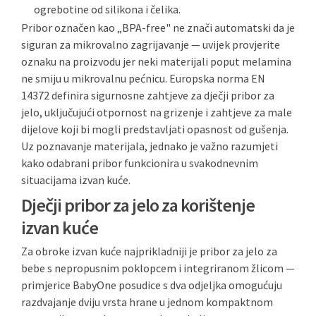
ogrebotine od silikona i čelika.
Pribor označen kao „BPA-free" ne znači automatski da je
siguran za mikrovalno zagrijavanje — uvijek provjerite
oznaku na proizvodu jer neki materijali poput melamina
ne smiju u mikrovalnu pećnicu. Europska norma EN
14372 definira sigurnosne zahtjeve za dječji pribor za
jelo, uključujući otpornost na grizenje i zahtjeve za male
dijelove koji bi mogli predstavljati opasnost od gušenja.
Uz poznavanje materijala, jednako je važno razumjeti
kako odabrani pribor funkcionira u svakodnevnim
situacijama izvan kuće.
Dječji pribor za jelo za korištenje
izvan kuće
Za obroke izvan kuće najprikladniji je pribor za jelo za
bebe s nepropusnim poklopcem i integriranom žlicom —
primjerice BabyOne posudice s dva odjeljka omogućuju
razdvajanje dviju vrsta hrane u jednom kompaktnom