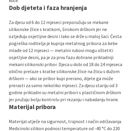
kuće.
Dob djeteta i faza hranjenja
Za djecu od 6 do 12 mjeseci preporučuju se mekane
silikonske žlice s kratkom, širokom drškom jer ne
ozljeđuju osjetljive desni i lako se drže u maloj šaci. Česta
pogreška roditelja je kupnja metalnog pribora za bebe
mlađe od 12 mjeseci — metalni rubovi mogu oštetiti
osjetljive desni, pa je za prvu fazu dohrane prikladniji
mekani silikonski pribor. Djeca u dobi od 18 do 24 mjeseca
obično prelaze s kratke silikonske žlice na žlicu s dužom
drškom — ako se pribor kupi prerano, dijete ga može
prerasti za samo nekoliko mjeseci. Za djecu stariju od 3
godine prikladni su metalni pribori s plastičnom drškom
jer pružaju bolju kontrolu pri rezanju i nabadanju hrane.
Materijal pribora
Materijal utječe na sigurnost, trajnost i način održavanja.
Medicinski silikon podnosi temperature od -40 °C do 230