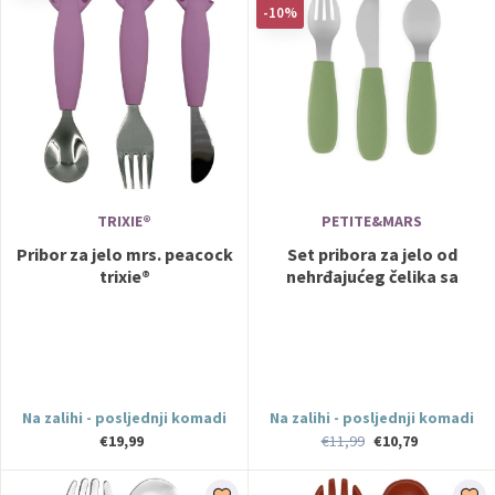
-10%
TRIXIE®
PETITE&MARS
Pribor za jelo mrs. peacock
Set pribora za jelo od
trixie®
nehrđajućeg čelika sa
silikonskom ručkom 12 m+
Take&Match, Sweet Pea
PETITE&MARS
Na zalihi - posljednji komadi
Na zalihi - posljednji komadi
€19,99
€11,99
€10,79