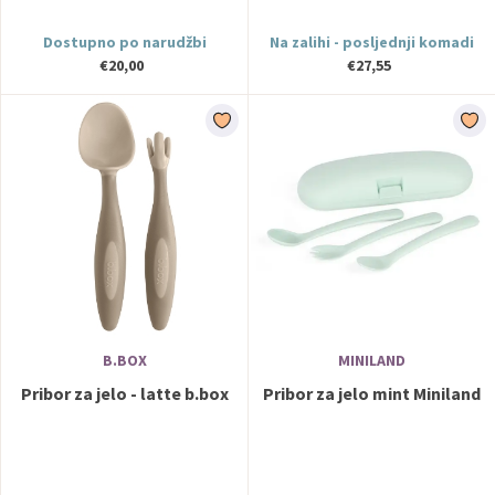
Dostupno po narudžbi
Na zalihi - posljednji komadi
€20,00
€27,55
B.BOX
MINILAND
Pribor za jelo - latte b.box
Pribor za jelo mint Miniland