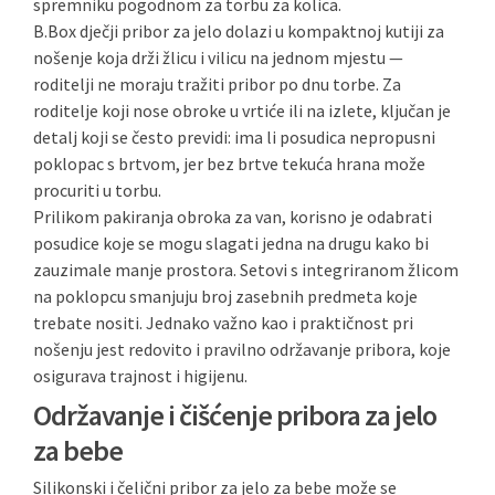
spremniku pogodnom za torbu za kolica.
B.Box dječji pribor za jelo dolazi u kompaktnoj kutiji za
nošenje koja drži žlicu i vilicu na jednom mjestu —
roditelji ne moraju tražiti pribor po dnu torbe. Za
roditelje koji nose obroke u vrtiće ili na izlete, ključan je
detalj koji se često previdi: ima li posudica nepropusni
poklopac s brtvom, jer bez brtve tekuća hrana može
procuriti u torbu.
Prilikom pakiranja obroka za van, korisno je odabrati
posudice koje se mogu slagati jedna na drugu kako bi
zauzimale manje prostora. Setovi s integriranom žlicom
na poklopcu smanjuju broj zasebnih predmeta koje
trebate nositi. Jednako važno kao i praktičnost pri
nošenju jest redovito i pravilno održavanje pribora, koje
osigurava trajnost i higijenu.
Održavanje i čišćenje pribora za jelo
za bebe
Silikonski i čelični pribor za jelo za bebe može se