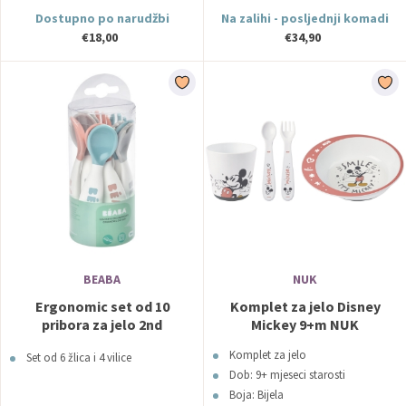
Dostupno po narudžbi
Na zalihi - posljednji komadi
€18,00
€34,90
BEABA
NUK
Ergonomic set od 10
Komplet za jelo Disney
pribora za jelo 2nd
Mickey 9+m NUK
Blue/Pink - Beaba
Komplet za jelo
Set od 6 žlica i 4 vilice
Dob: 9+ mjeseci starosti
Boja: Bijela