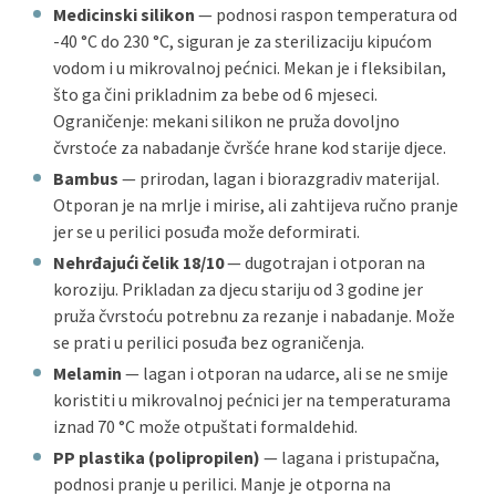
Medicinski silikon
— podnosi raspon temperatura od
-40 °C do 230 °C, siguran je za sterilizaciju kipućom
vodom i u mikrovalnoj pećnici. Mekan je i fleksibilan,
što ga čini prikladnim za bebe od 6 mjeseci.
Ograničenje: mekani silikon ne pruža dovoljno
čvrstoće za nabadanje čvršće hrane kod starije djece.
Bambus
— prirodan, lagan i biorazgradiv materijal.
Otporan je na mrlje i mirise, ali zahtijeva ručno pranje
jer se u perilici posuđa može deformirati.
Nehrđajući čelik 18/10
— dugotrajan i otporan na
koroziju. Prikladan za djecu stariju od 3 godine jer
pruža čvrstoću potrebnu za rezanje i nabadanje. Može
se prati u perilici posuđa bez ograničenja.
Melamin
— lagan i otporan na udarce, ali se ne smije
koristiti u mikrovalnoj pećnici jer na temperaturama
iznad 70 °C može otpuštati formaldehid.
PP plastika (polipropilen)
— lagana i pristupačna,
podnosi pranje u perilici. Manje je otporna na