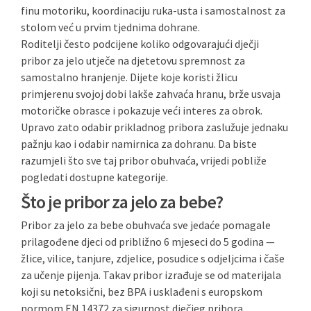
finu motoriku, koordinaciju ruka-usta i samostalnost za
stolom već u prvim tjednima dohrane.
Roditelji često podcijene koliko odgovarajući dječji
pribor za jelo utječe na djetetovu spremnost za
samostalno hranjenje. Dijete koje koristi žlicu
primjerenu svojoj dobi lakše zahvaća hranu, brže usvaja
motoričke obrasce i pokazuje veći interes za obrok.
Upravo zato odabir prikladnog pribora zaslužuje jednaku
pažnju kao i odabir namirnica za dohranu. Da biste
razumjeli što sve taj pribor obuhvaća, vrijedi pobliže
pogledati dostupne kategorije.
Što je pribor za jelo za bebe?
Pribor za jelo za bebe obuhvaća sve jedaće pomagale
prilagođene djeci od približno 6 mjeseci do 5 godina —
žlice, vilice, tanjure, zdjelice, posudice s odjeljcima i čaše
za učenje pijenja. Takav pribor izrađuje se od materijala
koji su netoksični, bez BPA i usklađeni s europskom
normom EN 14372 za sigurnost dječjeg pribora.