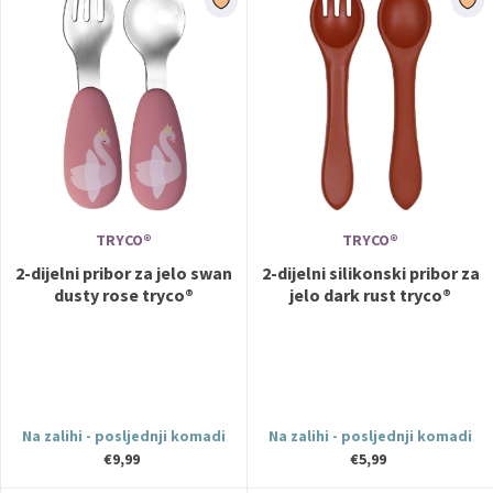
TRYCO®
TRYCO®
2-dijelni pribor za jelo swan
2-dijelni silikonski pribor za
dusty rose tryco®
jelo dark rust tryco®
Na zalihi - posljednji komadi
Na zalihi - posljednji komadi
€9,99
€5,99