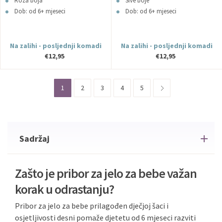
Roza boja
Sive boje
Dob: od 6+ mjeseci
Dob: od 6+ mjeseci
Na zalihi - posljednji komadi
Na zalihi - posljednji komadi
€12,95
€12,95
1
2
3
4
5
Sadržaj
Zašto je pribor za jelo za bebe važan
korak u odrastanju?
Pribor za jelo za bebe prilagođen dječjoj šaci i
osjetljivosti desni pomaže djetetu od 6 mjeseci razviti