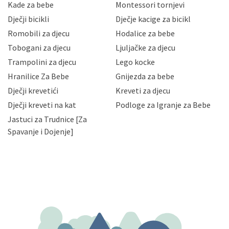
sigurnosnih mjera zaštite osobnih podataka od
Kade za bebe
Montessori tornjevi
neovlaštenog pristupa, zlouporabe, otkrivanja,
Dječji bicikli
Dječje kacige za bicikl
gubitka ili uništenja. Mae.hr štiti privatnost svojih
korisnika i posjetitelja web stranica, čuva povjerljivost
Romobili za djecu
Hodalice za bebe
Vaših osobnih podataka te omogućava pristup i
Tobogani za djecu
Ljuljačke za djecu
priopćavanje osobnih podataka samo onim svojim
zaposlenicima kojima su isti potrebni radi provedbe
Trampolini za djecu
Lego kocke
njihovih poslovnih aktivnosti, a trećim osobama samo u
Hranilice Za Bebe
Gnijezda za bebe
slučajevima koji su dozvoljeni zakonima. Napominjemo
da možete u svako doba, u potpunosti ili djelomice,
Dječji krevetići
Kreveti za djecu
bez naknade i objašnjenja odustati od dane privole i
Dječji kreveti na kat
Podloge za Igranje za Bebe
zatražiti prestanak aktivnosti obrade Vaših osobnih
Jastuci za Trudnice [Za
podataka. Opoziv privole možete podnijeti poštom na
gore navedenu adresu ili e-mailom na adresu:
Spavanje i Dojenje]