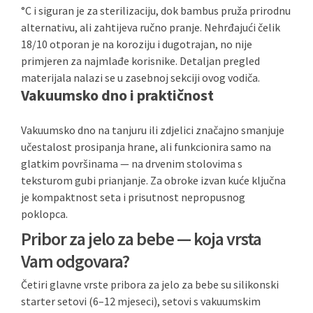
°C i siguran je za sterilizaciju, dok bambus pruža prirodnu
alternativu, ali zahtijeva ručno pranje. Nehrđajući čelik
18/10 otporan je na koroziju i dugotrajan, no nije
primjeren za najmlađe korisnike. Detaljan pregled
materijala nalazi se u zasebnoj sekciji ovog vodiča.
Vakuumsko dno i praktičnost
Vakuumsko dno na tanjuru ili zdjelici značajno smanjuje
učestalost prosipanja hrane, ali funkcionira samo na
glatkim površinama — na drvenim stolovima s
teksturom gubi prianjanje. Za obroke izvan kuće ključna
je kompaktnost seta i prisutnost nepropusnog
poklopca.
Pribor za jelo za bebe — koja vrsta
Vam odgovara?
Četiri glavne vrste pribora za jelo za bebe su silikonski
starter setovi (6–12 mjeseci), setovi s vakuumskim