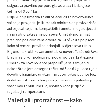
osigurava pravilnu potporu glave, vrata i leđa djece
težine od 3 do 4 kg.
Prije kupnje umetka za autosjedalicu za novorođenče
važno je provjeriti je li umetak odobren od proizvođača
autosjedalice jer nekompatibilni umetci mogu utjecati
na pravilno zatezanje pojaseva. Umetak mora imati
precizno pozicionirane otvore za 5-točkaste pojaseve
kako bi remeni pravilno prianjali uz djetetovo tijelo.
Ergonomski oblikovan umetak za novorođenče održava
blagi nagib koji podupire prirodan položaj kralježnice.
Umetak za novorođenče preporučuje se zamijeniti
nakon što dijete dosegne težinu od 5 do 6 kg, kada tijelo
dovoljno ispunjava unutarnji prostor autosjedalice bez
dodatne potpore. Izbor pravog materijala jednako je
važan kao i oblik umetka, osobito kada je riječ o
regulaciji temperature.
Materijali i prozračnost — kako