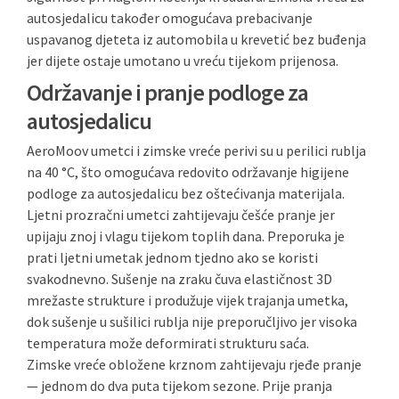
autosjedalicu također omogućava prebacivanje
uspavanog djeteta iz automobila u krevetić bez buđenja
jer dijete ostaje umotano u vreću tijekom prijenosa.
Održavanje i pranje podloge za
autosjedalicu
AeroMoov umetci i zimske vreće perivi su u perilici rublja
na 40 °C, što omogućava redovito održavanje higijene
podloge za autosjedalicu bez oštećivanja materijala.
Ljetni prozračni umetci zahtijevaju češće pranje jer
upijaju znoj i vlagu tijekom toplih dana. Preporuka je
prati ljetni umetak jednom tjedno ako se koristi
svakodnevno. Sušenje na zraku čuva elastičnost 3D
mrežaste strukture i produžuje vijek trajanja umetka,
dok sušenje u sušilici rublja nije preporučljivo jer visoka
temperatura može deformirati strukturu saća.
Zimske vreće obložene krznom zahtijevaju rjeđe pranje
— jednom do dva puta tijekom sezone. Prije pranja