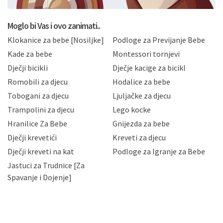
postupati sukladno Općoj uredbi o zaštiti podataka
koju možete pročitati ovdje, sukladno Politici
privatnosti i kolačića koju možete pročitati ovdje i
Moglo bi Vas i ovo zanimati..
sukladno drugim primjenjivim propisima Republike
Klokanice za bebe [Nosiljke]
Podloge za Previjanje Bebe
Hrvatske, a uvijek uz primjenu odgovarajućih tehničkih i
sigurnosnih mjera zaštite osobnih podataka od
Kade za bebe
Montessori tornjevi
neovlaštenog pristupa, zlouporabe, otkrivanja,
Dječji bicikli
Dječje kacige za bicikl
gubitka ili uništenja. Mae.hr štiti privatnost svojih
korisnika i posjetitelja web stranica, čuva povjerljivost
Romobili za djecu
Hodalice za bebe
Vaših osobnih podataka te omogućava pristup i
Tobogani za djecu
Ljuljačke za djecu
priopćavanje osobnih podataka samo onim svojim
zaposlenicima kojima su isti potrebni radi provedbe
Trampolini za djecu
Lego kocke
njihovih poslovnih aktivnosti, a trećim osobama samo u
Hranilice Za Bebe
Gnijezda za bebe
slučajevima koji su dozvoljeni zakonima. Napominjemo
da možete u svako doba, u potpunosti ili djelomice,
Dječji krevetići
Kreveti za djecu
bez naknade i objašnjenja odustati od dane privole i
Dječji kreveti na kat
Podloge za Igranje za Bebe
zatražiti prestanak aktivnosti obrade Vaših osobnih
Jastuci za Trudnice [Za
podataka. Opoziv privole možete podnijeti poštom na
gore navedenu adresu ili e-mailom na adresu:
Spavanje i Dojenje]