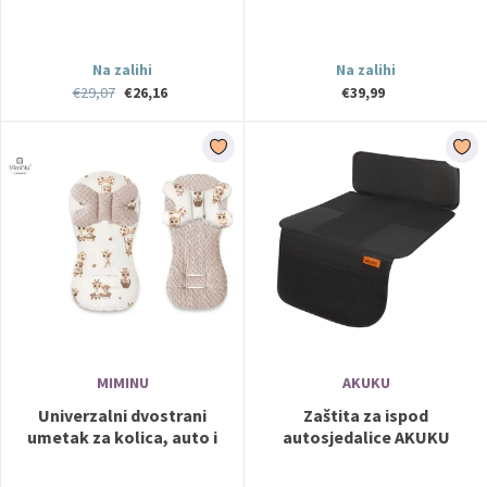
Na zalihi
Na zalihi
€29,07
€26,16
€39,99
MIMINU
AKUKU
Univerzalni dvostrani
Zaštita za ispod
umetak za kolica, auto i
autosjedalice AKUKU
biciklističko sjedalo + putni
jastuk Žifafe + minky bež -