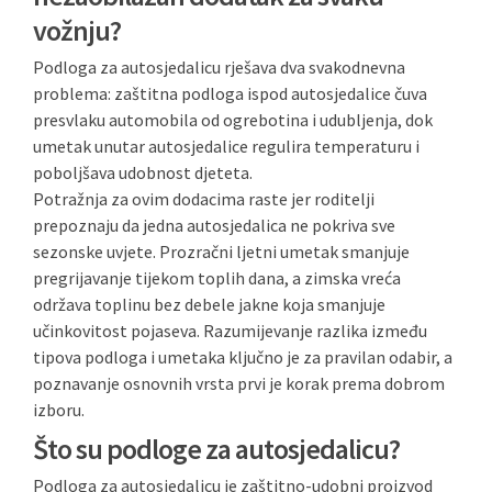
vožnju?
Podloga za autosjedalicu rješava dva svakodnevna
problema: zaštitna podloga ispod autosjedalice čuva
presvlaku automobila od ogrebotina i udubljenja, dok
umetak unutar autosjedalice regulira temperaturu i
poboljšava udobnost djeteta.
Potražnja za ovim dodacima raste jer roditelji
prepoznaju da jedna autosjedalica ne pokriva sve
sezonske uvjete. Prozračni ljetni umetak smanjuje
pregrijavanje tijekom toplih dana, a zimska vreća
održava toplinu bez debele jakne koja smanjuje
učinkovitost pojaseva. Razumijevanje razlika između
tipova podloga i umetaka ključno je za pravilan odabir, a
poznavanje osnovnih vrsta prvi je korak prema dobrom
izboru.
Što su podloge za autosjedalicu?
Podloga za autosjedalicu je zaštitno-udobni proizvod