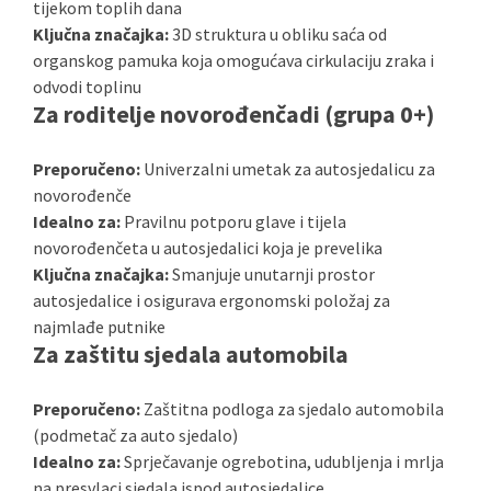
tijekom toplih dana
Ključna značajka:
3D struktura u obliku saća od
organskog pamuka koja omogućava cirkulaciju zraka i
odvodi toplinu
Za roditelje novorođenčadi (grupa 0+)
Preporučeno:
Univerzalni umetak za autosjedalicu za
novorođenče
Idealno za:
Pravilnu potporu glave i tijela
novorođenčeta u autosjedalici koja je prevelika
Ključna značajka:
Smanjuje unutarnji prostor
autosjedalice i osigurava ergonomski položaj za
najmlađe putnike
Za zaštitu sjedala automobila
Preporučeno:
Zaštitna podloga za sjedalo automobila
(podmetač za auto sjedalo)
Idealno za:
Sprječavanje ogrebotina, udubljenja i mrlja
na presvlaci sjedala ispod autosjedalice