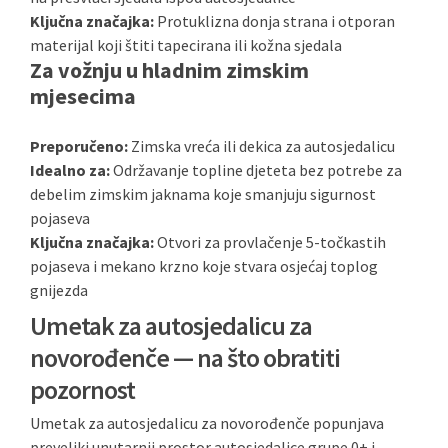
Ključna značajka:
Protuklizna donja strana i otporan
materijal koji štiti tapecirana ili kožna sjedala
Za vožnju u hladnim zimskim
mjesecima
Preporučeno:
Zimska vreća ili dekica za autosjedalicu
Idealno za:
Održavanje topline djeteta bez potrebe za
debelim zimskim jaknama koje smanjuju sigurnost
pojaseva
Ključna značajka:
Otvori za provlačenje 5-točkastih
pojaseva i mekano krzno koje stvara osjećaj toplog
gnijezda
Umetak za autosjedalicu za
novorođenče — na što obratiti
pozornost
Umetak za autosjedalicu za novorođenče popunjava
preveliki unutarnji prostor autosjedalice grupe 0+ i