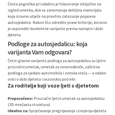
Česta pogreška pri odabiru je fokusiranje isključivo na
izgled umetka, dok se zanemaruje debljina materijala
koja izravno utječe na pravilno zatezanje pojaseva
autosjedalice. Nakon što odredite prave kriterije, korisno
je usporediti konkretne varijante prema namjeni i dobi
djeteta.
Podloge za autosjedalicu: koja
varijanta Vam odgovara?
Četiri glavne varijante podloga za autosjedalicu su ljetni
prozračni umetak, umetak za novorođenče, zaštitna
podloga za sjedalo automobila i zimska vreća — a odabir
ovisi o dobi djeteta i sezonskoj potrebi.
Za roditelje koji voze ljeti s djetetom
Preporučeno:
Prozračni ljetni umetak za autosjedalicu
(3D mrežasta struktura)
Idealno za:
Sprječavanje pregrijavanja i znojenja djeteta