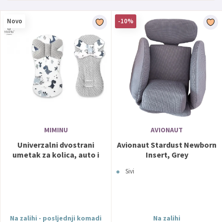
Novo
-10%
MIMINU
AVIONAUT
Univerzalni dvostrani
Avionaut Stardust Newborn
umetak za kolica, auto i
Insert, Grey
biciklističko sjedalo + putni
Sivi
jastuk Dino blue + minky
grey - MimiNu
Na zalihi - posljednji komadi
Na zalihi