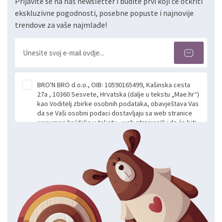
Prijavite se na naš newsletter i budite prvi koji će otkriti
ekskluzivne pogodnosti, posebne popuste i najnovije
trendove za vaše najmlađe!
BRO'N BRO d.o.o., OIB: 10590165499, Kašinska cesta
27a , 10360 Sesvete, Hrvatska (dalje u tekstu „Mae.hr“)
kao Voditelj zbirke osobnih podataka, obavještava Vas
da se Vaši osobni podaci dostavljaju sa web stranice
www.mae.hr (dalje u tekstu „web stranice“) i da će biti
obrađeni. Prihvaćanjem ove Izjave smatra se da
slobodno i izričito dajete privolu za prikupljanje i daljnju
obradu Vaših osobnih podataka koje ustupate Mae.hr
putem ovih web stranica u svrhu odgovora i daljnje
komunikacije na Vaš upit poslan kroz kontakt obrazac.
Radi se o dobrovoljnom davanju podataka te ovu
Izjavu niste dužni prihvatiti odnosno niste dužni unositi
svoje osobne podatke u jednu od prijavnih
formi/obrazaca dostupnih na ovim web stranicama.
BRO'N BRO d.o.o. će s Vašim osobnim podacima