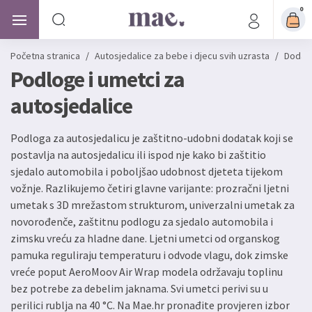
0
Početna stranica
/
Autosjedalice
za bebe i djecu svih uzrasta
/
Dodatn
Podloge i umetci za
autosjedalice
Podloga za autosjedalicu je zaštitno-udobni dodatak koji se
postavlja na autosjedalicu ili ispod nje kako bi zaštitio
sjedalo automobila i poboljšao udobnost djeteta tijekom
vožnje. Razlikujemo četiri glavne varijante: prozračni ljetni
umetak s 3D mrežastom strukturom, univerzalni umetak za
novorođenče, zaštitnu podlogu za sjedalo automobila i
zimsku vreću za hladne dane. Ljetni umetci od organskog
pamuka reguliraju temperaturu i odvode vlagu, dok zimske
vreće poput AeroMoov Air Wrap modela održavaju toplinu
bez potrebe za debelim jaknama. Svi umetci perivi su u
perilici rublja na 40 °C. Na Mae.hr pronađite provjeren izbor