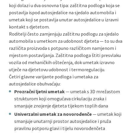
koji dolazi u dva osnovna tipa: zaštitna podloga koja se
postavlja ispod autosjedalice na sjedalo automobila i
umetak koji se postavlja unutar autosjedalice u izravni
kontakt s djetetom.
Roditelji često zamjenjuju zaštitnu podlogu za sjedalo
automobila s umetkom za udobnost djeteta — to su dva
različita proizvoda s potpuno različitom namjenom i
mjestom postavljanja. Zaštitna podloga štiti presvlaku
vozila od mehaničkih oštećenja, dok umetak izravno
utječe na djetetovu udobnost i termoregulaciju.
Četiri glavne varijante podloga i umetaka za
autosjedalice obuhvaćaju:
Prozračni ljetni umetak
— umetak s 3D mrežastom
strukturom koji omogućava cirkulaciju zraka i
smanjuje znojenje djeteta tijekom toplih dana
Univerzalni umetak za novorođenče
— umetak koji
smanjuje unutarnji prostor autosjedalice i pruža
pravilnu potporu glavi i tijelu novorođenčeta