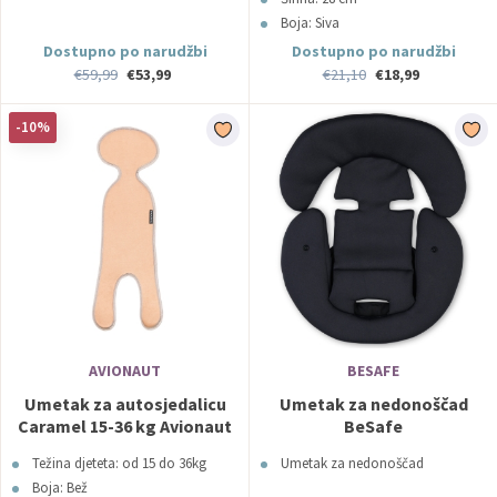
Boja: Siva
Dostupno po narudžbi
Dostupno po narudžbi
€59,99
€53,99
€21,10
€18,99
-10%
AVIONAUT
BESAFE
Umetak za autosjedalicu
Umetak za nedonoščad
Caramel 15-36 kg Avionaut
BeSafe
Težina djeteta: od 15 do 36kg
Umetak za nedonoščad
Boja: Bež