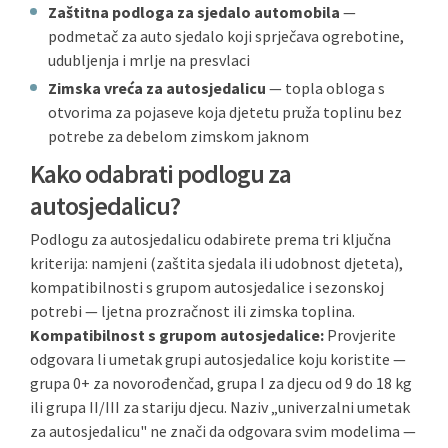
Zaštitna podloga za sjedalo automobila
—
podmetač za auto sjedalo koji sprječava ogrebotine,
udubljenja i mrlje na presvlaci
Zimska vreća za autosjedalicu
— topla obloga s
otvorima za pojaseve koja djetetu pruža toplinu bez
potrebe za debelom zimskom jaknom
Kako odabrati podlogu za
autosjedalicu?
Podlogu za autosjedalicu odabirete prema tri ključna
kriterija: namjeni (zaštita sjedala ili udobnost djeteta),
kompatibilnosti s grupom autosjedalice i sezonskoj
potrebi — ljetna prozračnost ili zimska toplina.
Kompatibilnost s grupom autosjedalice:
Provjerite
odgovara li umetak grupi autosjedalice koju koristite —
grupa 0+ za novorođenčad, grupa I za djecu od 9 do 18 kg
ili grupa II/III za stariju djecu. Naziv „univerzalni umetak
za autosjedalicu" ne znači da odgovara svim modelima —