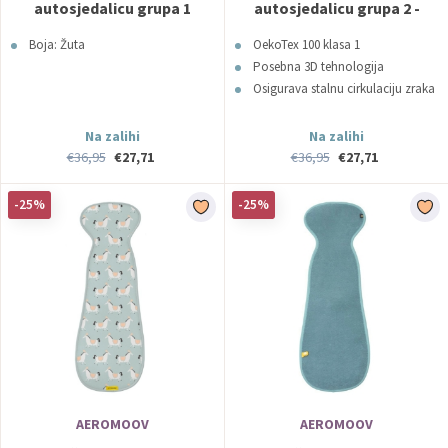
autosjedalicu grupa 1
autosjedalicu grupa 2 -
Vanilla AeroMoov
AeroMoov
Boja: Žuta
OekoTex 100 klasa 1
Posebna 3D tehnologija
Osigurava stalnu cirkulaciju zraka
Na zalihi
Na zalihi
€36,95
€27,71
€36,95
€27,71
-25%
-25%
AEROMOOV
AEROMOOV