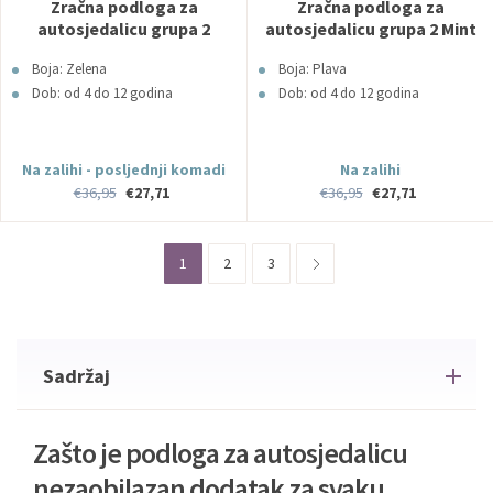
Zračna podloga za
Zračna podloga za
autosjedalicu grupa 2
autosjedalicu grupa 2 Mint
Circus Horse AeroMoov
AeroMoov
Boja: Zelena
Boja: Plava
Dob: od 4 do 12 godina
Dob: od 4 do 12 godina
Na zalihi - posljednji komadi
Na zalihi
€36,95
€27,71
€36,95
€27,71
1
2
3
Sadržaj
Zašto je podloga za autosjedalicu
nezaobilazan dodatak za svaku