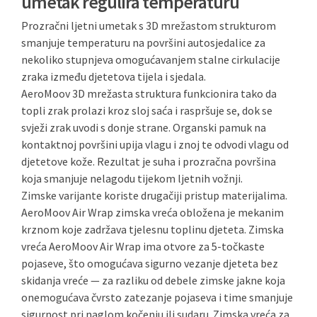
umetak regulira temperaturu
Prozračni ljetni umetak s 3D mrežastom strukturom
smanjuje temperaturu na površini autosjedalice za
nekoliko stupnjeva omogućavanjem stalne cirkulacije
zraka između djetetova tijela i sjedala.
AeroMoov 3D mrežasta struktura funkcionira tako da
topli zrak prolazi kroz sloj saća i raspršuje se, dok se
svježi zrak uvodi s donje strane. Organski pamuk na
kontaktnoj površini upija vlagu i znoj te odvodi vlagu od
djetetove kože. Rezultat je suha i prozračna površina
koja smanjuje nelagodu tijekom ljetnih vožnji.
Zimske varijante koriste drugačiji pristup materijalima.
AeroMoov Air Wrap zimska vreća obložena je mekanim
krznom koje zadržava tjelesnu toplinu djeteta. Zimska
vreća AeroMoov Air Wrap ima otvore za 5-točkaste
pojaseve, što omogućava sigurno vezanje djeteta bez
skidanja vreće — za razliku od debele zimske jakne koja
onemogućava čvrsto zatezanje pojaseva i time smanjuje
sigurnost pri naglom kočenju ili sudaru. Zimska vreća za