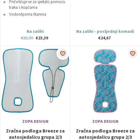
Pričvršćuje se za sjedalo pomoću
traka s kopčama
Vodootporna tkanina
Na zalihi
Na zalihi - posljednji komadi
€25,99
€23,39
€24,67
ZOPA DESIGN
ZOPA DESIGN
Zračna podloga Breeze za
Zračna podloga Breeze za
autosjedalicu grupa 2/3
autosjedalicu grupa 2/3