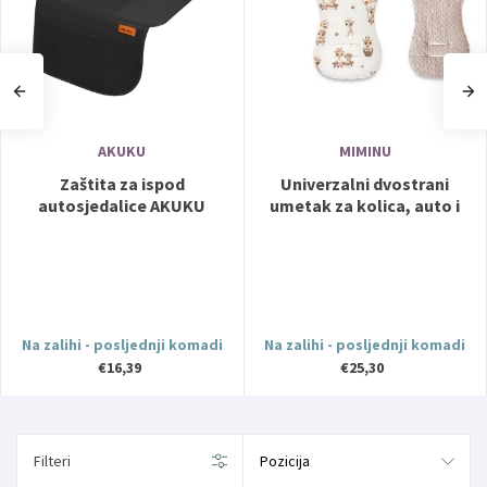
AKUKU
MIMINU
Zaštita za ispod
Univerzalni dvostrani
autosjedalice AKUKU
umetak za kolica, auto i
biciklističko sjedalo + putni
jastuk Žifafe + minky bež -
MimiNu
Na zalihi - posljednji komadi
Na zalihi - posljednji komadi
€16,39
€25,30
Filteri