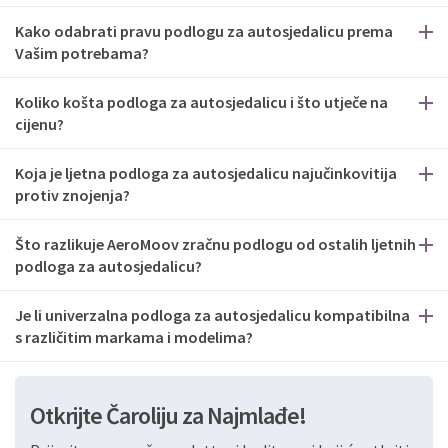
Kako odabrati pravu podlogu za autosjedalicu prema
Vašim potrebama?
Koliko košta podloga za autosjedalicu i što utječe na
cijenu?
Koja je ljetna podloga za autosjedalicu najučinkovitija
protiv znojenja?
Što razlikuje AeroMoov zračnu podlogu od ostalih ljetnih
podloga za autosjedalicu?
Je li univerzalna podloga za autosjedalicu kompatibilna
s različitim markama i modelima?
Otkrijte Čaroliju za Najmlađe!