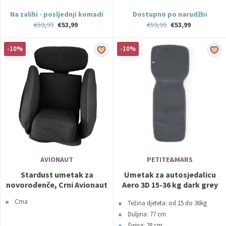
Na zalihi - posljednji komadi
Dostupno po narudžbi
€59,99
€53,99
€59,99
€53,99
-10%
-10%
AVIONAUT
PETITE&MARS
Stardust umetak za
Umetak za autosjedalicu
novorođenče, Crni Avionaut
Aero 3D 15-36 kg dark grey
PETITE&MARS
Crna
Težina djeteta: od 15 do 36kg
Duljina: 77 cm
Širina: 28 cm