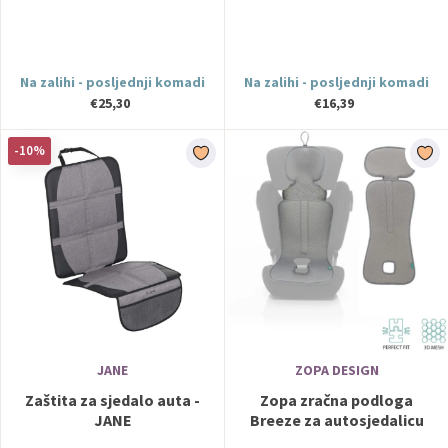
MimiNu
Na zalihi - posljednji komadi
Na zalihi - posljednji komadi
€25,30
€16,39
-10%
JANE
ZOPA DESIGN
Zaštita za sjedalo auta -
Zopa zračna podloga
JANE
Breeze za autosjedalicu
grupa 2/3 Sand Shell