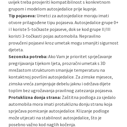
uvijek treba provjeriti kompatibilnost s konkretnom
grupom i modelom autosjedalice prije kupnje.
Tip pojaseva:
Umetci za autosjedalice moraju imati
otvore prilagođene tipu pojaseva. Autosjedalice grupe 0+
i I koriste 5-točkaste pojaseve, dok se kod grupe II/III
koristi 3-točkasti pojas automobila. Nepravilno
provučeni pojasevi kroz umetak mogu smanjiti sigurnost
djeteta.
Sezonska potreba:
Ako Vam je prioritet sprječavanje
pregrijavanja tijekom ljeta, prozračni umetak s 3D
mrežastom strukturom smanjuje temperaturu na
kontaktnoj površini autosjedalice. Za zimske mjesece,
zimska vreća zamjenjuje debelu jaknu i održava dijete
toplim bez ugrožavanja pravilnog zatezanja pojaseva.
Protuklizna donja strana:
Zaštitna podloga za sjedalo
automobila mora imati protukliznu donju stranu koja
sprječava pomicanje autosjedalice. Klizanje podloge
može utjecati na stabilnost autosjedalice, što je
posebno važno kod naglih kočenja.