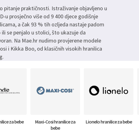
 pitanje praktičnosti. Istraživanje objavljeno u
AD-u prosječno više od 9 400 djece godišnje
anilicama, a čak 93 % tih ozljeda nastaje padom
o ili se penjalo u stolici, što ukazuje da
elotvoran. Na Mae.hr nudimo provjerene modele
i i Kikka Boo, od klasičnih visokih hranilica
g.
nilice za bebe
Maxi-Cosi hranilice za
Lionelo hranilice za bebe
bebe