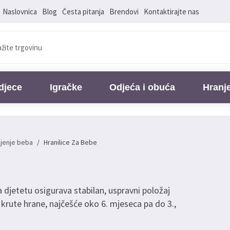
Naslovnica
Blog
Česta pitanja
Brendovi
Kontaktirajte nas
djece
Igračke
Odjeća i obuća
Hranj
njenje beba
/
Hranilice Za Bebe
ja djetetu osigurava stabilan, uspravni položaj
 krute hrane, najčešće oko 6. mjeseca pa do 3.,