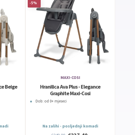
-5%
MAXI-COSI
nce Beige
Hranilica Ava Plus - Elegance
Graphite Maxi-Cosi
Dob: od 0+ mjeseci
omadi
Na zalihi - posljednji komadi