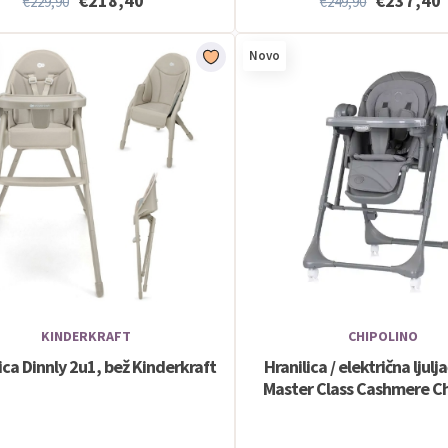
€218,40
€237,40
€229,90
€249,90
Novo
KINDERKRAFT
CHIPOLINO
ica Dinnly 2u1, bež Kinderkraft
Hranilica / električna ljul
Master Class Cashmere Ch
Chipolino