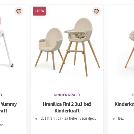
-10%
FT
KINDERKRAFT
K
cu Yummy
Hranilica Fini 2 2u1 bež
Kinderkra
raft
Kinderkraft
2u1 hranilica - za bebe i veću djecu
Bež
ne