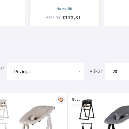
Na zalihi
€122,31
€135,90
te
Prikaz
Novo