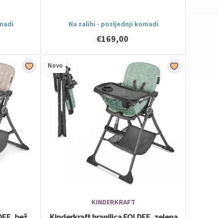
omadi
Na zalihi - posljednji komadi
€169,00
Novo
KINDERKRAFT
DEE, bež
Kinderkraft hranilica FOLDEE, zelena