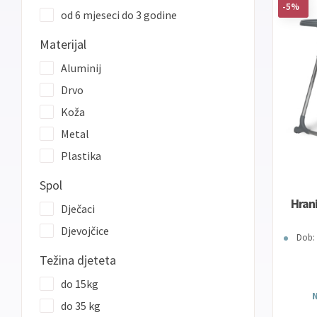
-5%
od 6 mjeseci do 3 godine
Materijal
Aluminij
Drvo
Koža
Metal
Plastika
Spol
Hrani
Dječaci
Djevojčice
Dob: 
Težina djeteta
do 15kg
N
do 35 kg