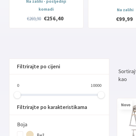
Na zalihi - posljednji
Prilagodba naslona
komadi
Na zalihi
Podesivi pladanj
€256,40
€99,99
€269,90
Filtrirajte po cijeni
Sortiraj
kao
0
10000
Novo
Filtrirajte po karakteristikama
Boja
Bež