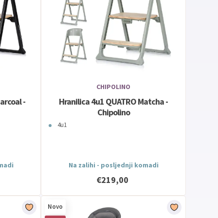
CHIPOLINO
rcoal -
Hranilica 4u1 QUATRO Matcha -
Chipolino
4u1
omadi
Na zalihi - posljednji komadi
€219,00
Novo