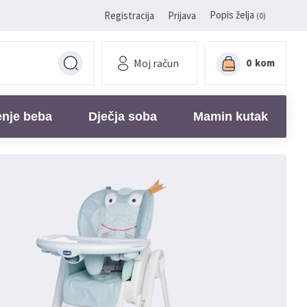
Popis želja
Registracija
Prijava
(0)
Moj račun
0
kom
enje beba
Dječja soba
Mamin kutak