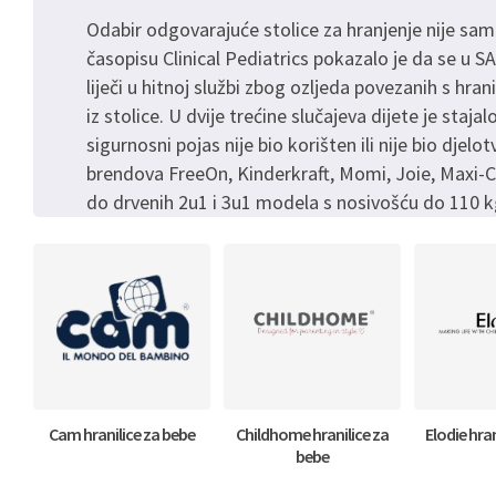
Odabir odgovarajuće stolice za hranjenje nije samo
časopisu Clinical Pediatrics pokazalo je da se u S
liječi u hitnoj službi zbog ozljeda povezanih s hr
iz stolice. U dvije trećine slučajeva dijete je stajal
sigurnosni pojas nije bio korišten ili nije bio dj
brendova FreeOn, Kinderkraft, Momi, Joie, Maxi-Cos
do drvenih 2u1 i 3u1 modela s nosivošću do 110 k
Cam hranilice za bebe
Childhome hranilice za
Elodie hra
bebe