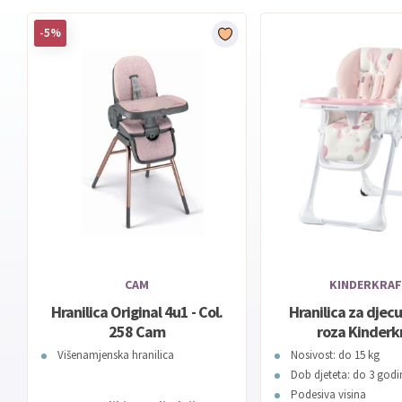
-5%
CAM
KINDERKRA
Hranilica Original 4u1 - Col.
Hranilica za dje
258 Cam
roza Kinderk
Višenamjenska hranilica
Nosivost: do 15 kg
Dob djeteta: do 3 godi
Podesiva visina