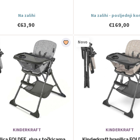
Na zalihi
Na zalihi - posljednji k
€63,90
€169,00
Novo
KINDERKRAFT
KINDERKRAFT
lica FOLDEE, siva s točkicama
Kinderkraft hranilica FOL