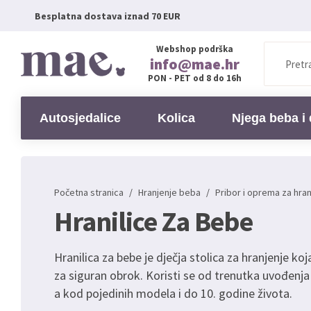
Besplatna dostava iznad 70 EUR
Webshop podrška
info@mae.hr
PON - PET od 8 do 16h
Autosjedalice
Kolica
Njega beba i 
Početna stranica
/
Hranjenje beba
/
Pribor i oprema za hra
Hranilice Za Bebe
Hranilica za bebe je dječja stolica za hranjenje ko
za siguran obrok. Koristi se od trenutka uvođenja
a kod pojedinih modela i do 10. godine života.