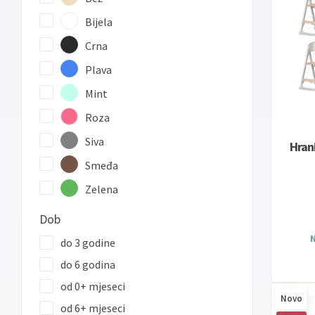
Bijela
Crna
Plava
Mint
Roza
Siva
Hran
Smeđa
Zelena
Dob
N
do 3 godine
do 6 godina
od 0+ mjeseci
Novo
od 6+ mjeseci