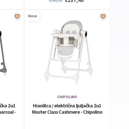
€237,40
€249,90
Novo
CHIPOLINO
jačka 2u1
Hranilica / električna ljuljačka 2u1
arcoal -
Master Class Cashmere - Chipolino