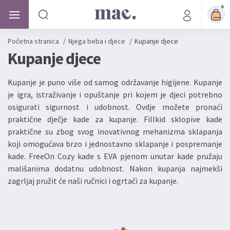
0
Početna stranica
/
Njega beba i djece
/
Kupanje djece
Kupanje djece
Kupanje je puno više od samog održavanje higijene. Kupanje
je igra, istraživanje i opuštanje pri kojem je djeci potrebno
osigurati sigurnost i udobnost. Ovdje možete pronaći
praktične dječje kade za kupanje. Fillkid sklopive kade
praktične su zbog svog inovativnog mehanizma sklapanja
koji omogućava brzo i jednostavno sklapanje i pospremanje
kade. FreeOn Cozy kade s EVA pjenom unutar kade pružaju
mališanima dodatnu udobnost. Nakon kupanja najmekši
zagrljaj pružit će naši ručnici i ogrtači za kupanje.