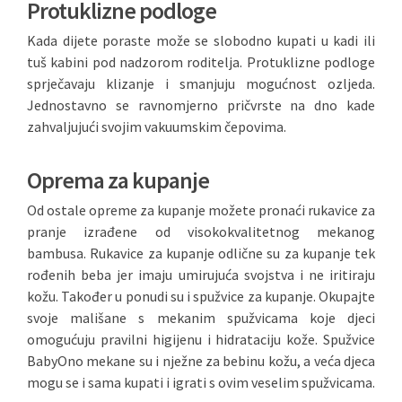
Protuklizne podloge
Kada dijete poraste može se slobodno kupati u kadi ili
tuš kabini pod nadzorom roditelja. Protuklizne podloge
sprječavaju klizanje i smanjuju mogućnost ozljeda.
Jednostavno se ravnomjerno pričvrste na dno kade
zahvaljujući svojim vakuumskim čepovima.
Oprema za kupanje
Od ostale opreme za kupanje možete pronaći rukavice za
pranje izrađene od visokokvalitetnog mekanog
bambusa. Rukavice za kupanje odlične su za kupanje tek
rođenih beba jer imaju umirujuća svojstva i ne iritiraju
kožu. Također u ponudi su i spužvice za kupanje. Okupajte
svoje mališane s mekanim spužvicama koje djeci
omogućuju pravilni higijenu i hidrataciju kože. Spužvice
BabyOno mekane su i nježne za bebinu kožu, a veća djeca
mogu se i sama kupati i igrati s ovim veselim spužvicama.