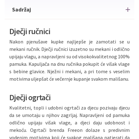
Sadržaj
Dječji ručnici
Nakon pjenušave kupke najljepše je zamotati se u
mekani ručnik. Dječji ručnici izuzetno su mekani i odlično
upijaju vlagu, a napravljeni su od visokokvalitetnog 100%
pamuka. Kapuljača na dnu ručnika pokupit će višak vlage
s bebine glavice. Nježni i mekani, a pri tome s veselim
motivima uljepšat će večernje kupanje svakom mališanu.
Dječji ogrtači
Kvalitetni, topli i udobni ogrtači za djecu pozivaju djecu
da se umotaju u njihov zagrljaj. Napravljeni od pamuka
odlično upijaju višak vlage, a djeci daju udobnost i
mekoću. Ogrtači brenda Freeon dolaze s predivnim
vodenim motivima koji će svakog mališana natjerati da