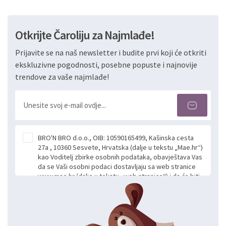
Otkrijte Čaroliju za Najmlađe!
Prijavite se na naš newsletter i budite prvi koji će otkriti
ekskluzivne pogodnosti, posebne popuste i najnovije
trendove za vaše najmlađe!
BRO'N BRO d.o.o., OIB: 10590165499, Kašinska cesta
27a , 10360 Sesvete, Hrvatska (dalje u tekstu „Mae.hr“)
kao Voditelj zbirke osobnih podataka, obavještava Vas
da se Vaši osobni podaci dostavljaju sa web stranice
www.mae.hr (dalje u tekstu „web stranice“) i da će biti
obrađeni. Prihvaćanjem ove Izjave smatra se da
slobodno i izričito dajete privolu za prikupljanje i daljnju
obradu Vaših osobnih podataka koje ustupate Mae.hr
putem ovih web stranica u svrhu odgovora i daljnje
komunikacije na Vaš upit poslan kroz kontakt obrazac.