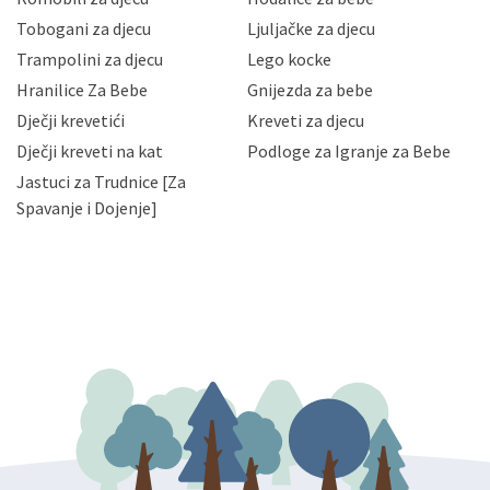
Vaših osobnih podataka te omogućava pristup i
Tobogani za djecu
Ljuljačke za djecu
priopćavanje osobnih podataka samo onim svojim
zaposlenicima kojima su isti potrebni radi provedbe
Trampolini za djecu
Lego kocke
njihovih poslovnih aktivnosti, a trećim osobama samo u
Hranilice Za Bebe
Gnijezda za bebe
slučajevima koji su dozvoljeni zakonima. Napominjemo
da možete u svako doba, u potpunosti ili djelomice,
Dječji krevetići
Kreveti za djecu
bez naknade i objašnjenja odustati od dane privole i
Dječji kreveti na kat
Podloge za Igranje za Bebe
zatražiti prestanak aktivnosti obrade Vaših osobnih
Jastuci za Trudnice [Za
podataka. Opoziv privole možete podnijeti poštom na
gore navedenu adresu ili e-mailom na adresu:
Spavanje i Dojenje]