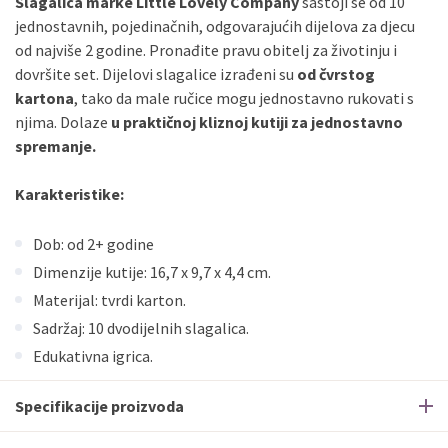
Slagalica marke Little Lovely Company
sastoji se od 10
jednostavnih, pojedinačnih, odgovarajućih dijelova za djecu
od najviše 2 godine. Pronađite pravu obitelj za životinju i
dovršite set. Dijelovi slagalice izrađeni su
od čvrstog
kartona
, tako da male ručice mogu jednostavno rukovati s
njima. Dolaze
u praktičnoj kliznoj kutiji za jednostavno
spremanje.
Karakteristike:
Dob: od 2+ godine
Dimenzije kutije: 16,7 x 9,7 x 4,4 cm.
Materijal: tvrdi karton.
Sadržaj: 10 dvodijelnih slagalica.
Edukativna igrica.
Specifikacije proizvoda