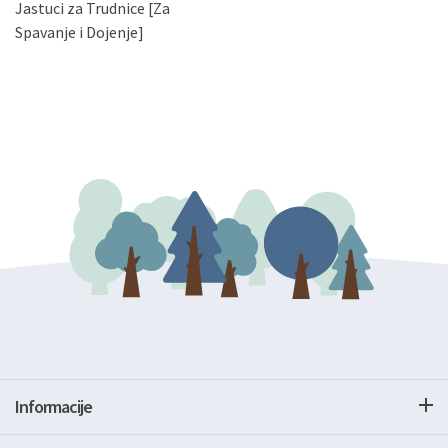
Jastuci za Trudnice [Za
podataka. Opoziv privole možete podnijeti poštom na
gore navedenu adresu ili e-mailom na adresu:
Spavanje i Dojenje]
Informacije