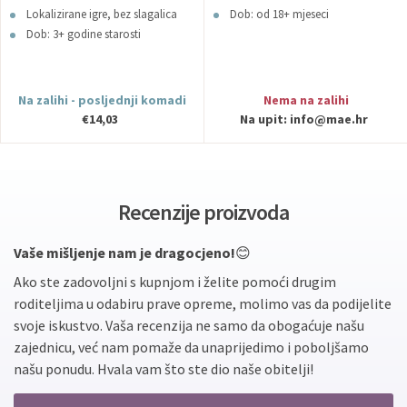
Lokalizirane igre, bez slagalica
Dob: od 18+ mjeseci
Dob: 3+ godine starosti
Na zalihi - posljednji komadi
Nema na zalihi
€14,03
Na upit:
info@mae.hr
Recenzije proizvoda
Vaše mišljenje nam je dragocjeno!
😊
Ako ste zadovoljni s kupnjom i želite pomoći drugim
roditeljima u odabiru prave opreme, molimo vas da podijelite
svoje iskustvo. Vaša recenzija ne samo da obogaćuje našu
zajednicu, već nam pomaže da unaprijedimo i poboljšamo
našu ponudu. Hvala vam što ste dio naše obitelji!