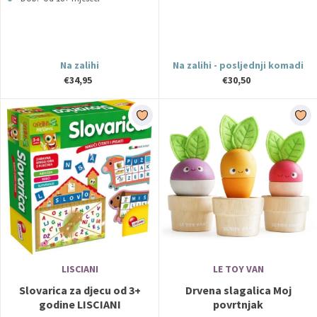
Na zalihi
Na zalihi - posljednji komadi
€34,95
€30,50
LISCIANI
LE TOY VAN
Slovarica za djecu od 3+
Drvena slagalica Moj
godine LISCIANI
povrtnjak