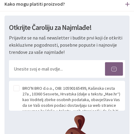
Kako mogu platiti proizvod?
Otkrijte Čaroliju za Najmlađe!
Prijavite se na naš newsletter i budite prvi koji će otkriti
ekskluzivne pogodnosti, posebne popuste i najnovije
trendove za vaše najmlađe!
BRO'N BRO d.o.o., OIB: 10590165499, Kašinska cesta
27a , 10360 Sesvete, Hrvatska (dalje u tekstu „Mae.hr“)
kao Voditelj zbirke osobnih podataka, obavještava Vas
da se Vaši osobni podaci dostavljaju sa web stranice
www.mae.hr (dalje u tekstu „web stranice“) i da će biti
obrađeni. Prihvaćanjem ove Izjave smatra se da
slobodno i izričito dajete privolu za prikupljanje i daljnju
obradu Vaših osobnih podataka koje ustupate Mae.hr
putem ovih web stranica u svrhu odgovora i daljnje