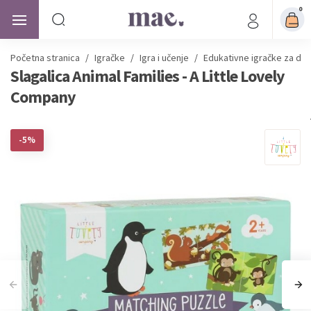
0
Početna stranica
/
Igračke
/
Igra i učenje
/
Edukativne igračke za dje
Slagalica Animal Families - A Little Lovely
Company
-5%