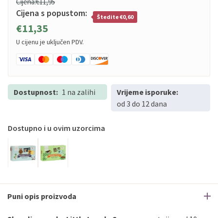
Cijena:
€11,95
Cijena s popustom:
Štedite €0,60
€11,35
U cijenu je uključen PDV.
Dostupnost:
1 na zalihi
Vrijeme isporuke:
od 3 do 12 dana
Dostupno i u ovim uzorcima
Puni opis proizvoda