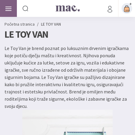
0
Početna stranica
/
LE TOY VAN
LE TOY VAN
Le Toy Van je brend poznat po luksuznim drvenim igračkama
koje potiču dječju maštu i kreativnost. Njihova ponuda
uključuje kućice za lutke, setove za igru, vozila i edukativne
igračke, sve ručno izrađene od održivih materijala i obojane
sigurnim bojama. Le Toy Van igračke su pažljivo dizajnirane
kako bi pružile interaktivnu i kvalitetnu igru, osiguravajući
trajnost i estetsku privlačnost. Brend je omiljen među
roditeljima koji traže sigurne, ekološke i zabavne igračke za
svoju djecu.