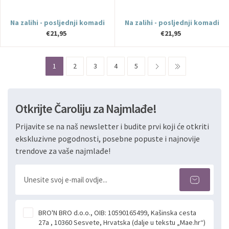
Na zalihi - posljednji komadi
Na zalihi - posljednji komadi
€21,95
€21,95
1
2
3
4
5
Otkrijte Čaroliju za Najmlađe!
Prijavite se na naš newsletter i budite prvi koji će otkriti
ekskluzivne pogodnosti, posebne popuste i najnovije
trendove za vaše najmlađe!
BRO'N BRO d.o.o., OIB: 10590165499, Kašinska cesta
27a , 10360 Sesvete, Hrvatska (dalje u tekstu „Mae.hr“)