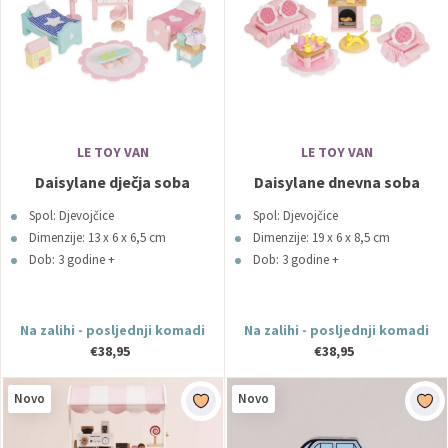
LE TOY VAN
LE TOY VAN
Daisylane dječja soba
Daisylane dnevna soba
Spol: Djevojčice
Spol: Djevojčice
Dimenzije: 13 x 6 x 6,5 cm
Dimenzije: 19 x 6 x 8,5 cm
Dob: 3 godine +
Dob: 3 godine +
Na zalihi - posljednji komadi
Na zalihi - posljednji komadi
€38,95
€38,95
Novo
Novo