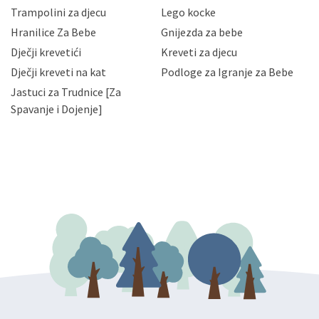
zaposlenicima kojima su isti potrebni radi provedbe
Trampolini za djecu
Lego kocke
njihovih poslovnih aktivnosti, a trećim osobama samo u
Hranilice Za Bebe
Gnijezda za bebe
slučajevima koji su dozvoljeni zakonima. Napominjemo
da možete u svako doba, u potpunosti ili djelomice,
Dječji krevetići
Kreveti za djecu
bez naknade i objašnjenja odustati od dane privole i
Dječji kreveti na kat
Podloge za Igranje za Bebe
zatražiti prestanak aktivnosti obrade Vaših osobnih
Jastuci za Trudnice [Za
podataka. Opoziv privole možete podnijeti poštom na
gore navedenu adresu ili e-mailom na adresu:
Spavanje i Dojenje]