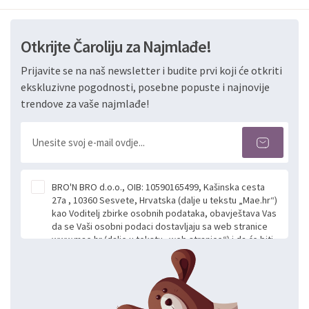
Otkrijte Čaroliju za Najmlađe!
Prijavite se na naš newsletter i budite prvi koji će otkriti
ekskluzivne pogodnosti, posebne popuste i najnovije
trendove za vaše najmlađe!
BRO'N BRO d.o.o., OIB: 10590165499, Kašinska cesta
27a , 10360 Sesvete, Hrvatska (dalje u tekstu „Mae.hr“)
kao Voditelj zbirke osobnih podataka, obavještava Vas
da se Vaši osobni podaci dostavljaju sa web stranice
www.mae.hr (dalje u tekstu „web stranice“) i da će biti
obrađeni. Prihvaćanjem ove Izjave smatra se da
slobodno i izričito dajete privolu za prikupljanje i daljnju
obradu Vaših osobnih podataka koje ustupate Mae.hr
putem ovih web stranica u svrhu odgovora i daljnje
komunikacije na Vaš upit poslan kroz kontakt obrazac.