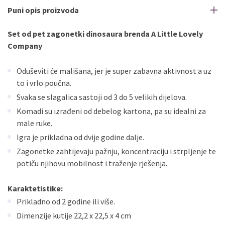
Puni opis proizvoda
Set od pet zagonetki
dinosaura brenda A Little Lovely
Company
Oduševiti će mališana, jer je super zabavna aktivnost a uz
to i vrlo poučna.
Svaka se slagalica sastoji od 3 do 5 velikih dijelova.
Komadi su izrađeni od debelog kartona, pa su idealni za
male ruke.
Igra je prikladna od dvije godine dalje.
Zagonetke zahtijevaju pažnju, koncentraciju i strpljenje te
potiču njihovu mobilnost i traženje rješenja.
Karaktetistike:
Prikladno od 2 godine ili više.
Dimenzije kutije 22,2 x 22,5 x 4 cm