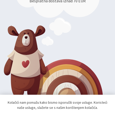
Besplatna dostava iznad 70 EUR
Kolačići nam pomažu kako bismo isporučili svoje usluge. Koristeći
naše usluge, slažete se s našim korištenjem kolačića.
Autorska prava; 2026 mae.hr. Sva prava pridržana.