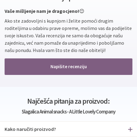
Vaše mišljenje nam je dragocjeno!
😊
Ako ste zadovoljni s kupnjom i želite pomoći drugim
roditeljima u odabiru prave opreme, molimo vas da podijelite
svoje iskustvo. Vaša recenzija ne samo da obogaćuje našu
zajednicu, već nam pomaže da unaprijedimo i poboljšamo
našu ponudu. Hvala vam što ste dio naše obitelji!
Napišite recenziju
Najčešća pitanja za proizvod:
Slagalica Animal snacks - A Little Lovely Company
Kako naručiti proizvod?