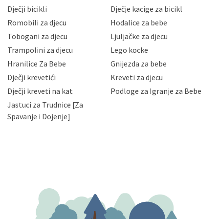
neovlaštenog pristupa, zlouporabe, otkrivanja,
Dječji bicikli
Dječje kacige za bicikl
gubitka ili uništenja. Mae.hr štiti privatnost svojih
korisnika i posjetitelja web stranica, čuva povjerljivost
Romobili za djecu
Hodalice za bebe
Vaših osobnih podataka te omogućava pristup i
Tobogani za djecu
Ljuljačke za djecu
priopćavanje osobnih podataka samo onim svojim
zaposlenicima kojima su isti potrebni radi provedbe
Trampolini za djecu
Lego kocke
njihovih poslovnih aktivnosti, a trećim osobama samo u
Hranilice Za Bebe
Gnijezda za bebe
slučajevima koji su dozvoljeni zakonima. Napominjemo
da možete u svako doba, u potpunosti ili djelomice,
Dječji krevetići
Kreveti za djecu
bez naknade i objašnjenja odustati od dane privole i
Dječji kreveti na kat
Podloge za Igranje za Bebe
zatražiti prestanak aktivnosti obrade Vaših osobnih
Jastuci za Trudnice [Za
podataka. Opoziv privole možete podnijeti poštom na
gore navedenu adresu ili e-mailom na adresu:
Spavanje i Dojenje]