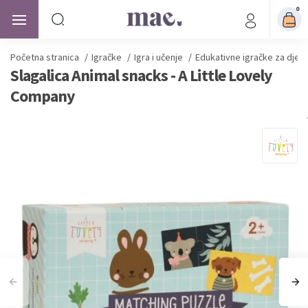
0
Početna stranica
/
Igračke
/
Igra i učenje
/
Edukativne igračke za djec
Slagalica Animal snacks - A Little Lovely
Company