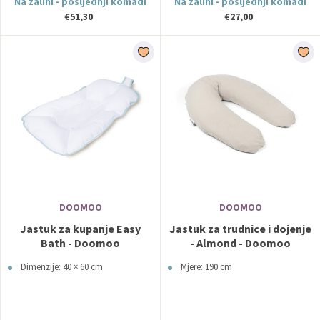
Na zalihi - posljednji komadi
Na zalihi - posljednji komadi
€51,30
€27,00
DOOMOO
DOOMOO
Jastuk za kupanje Easy
Jastuk za trudnice i dojenje
Bath - Doomoo
- Almond - Doomoo
Dimenzije: 40 × 60 cm
Mjere: 190 cm