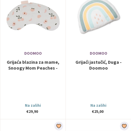
DOOMOO
DOOMOO
Grijaća blazina za mame,
Grijaći jastučić, Duga -
Snoogy Mom Peaches -
Doomoo
Doomoo
Na zalihi
Na zalihi
€29,90
€25,00