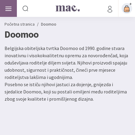
0
Početna stranica
/
Doomoo
Doomoo
Belgijska obiteljska tvrtka Doomoo od 1990. godine stvara
inovativnu i visokokvalitetnu opremu za novorođenčad, koja
oduševljava roditelje diljem svijeta. Njihovi proizvodi spajaju
udobnost, sigurnost i praktičnost, čineći prve mjesece
roditeljstva lakšima i ugodnijima.
Posebno se ističu njihovi jastuci za dojenje, gnijezda i
sjedalice Doomoo, koji su postali omiljeni među roditeljima
zbog svoje kvalitete i promišljenog dizajna.