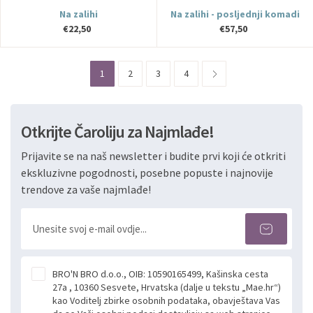
Na zalihi
Na zalihi - posljednji komadi
€22,50
€57,50
1
2
3
4
Otkrijte Čaroliju za Najmlađe!
Prijavite se na naš newsletter i budite prvi koji će otkriti
ekskluzivne pogodnosti, posebne popuste i najnovije
trendove za vaše najmlađe!
BRO'N BRO d.o.o., OIB: 10590165499, Kašinska cesta
27a , 10360 Sesvete, Hrvatska (dalje u tekstu „Mae.hr“)
kao Voditelj zbirke osobnih podataka, obavještava Vas