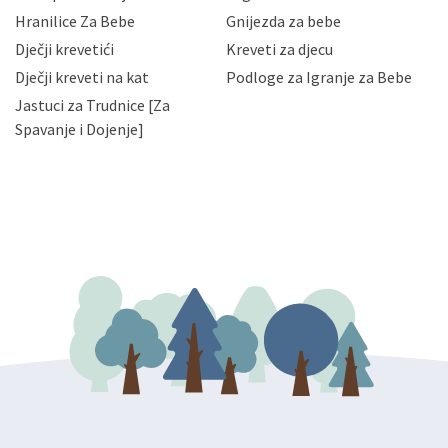
njihovih poslovnih aktivnosti, a trećim osobama samo u
Hranilice Za Bebe
Gnijezda za bebe
slučajevima koji su dozvoljeni zakonima. Napominjemo
da možete u svako doba, u potpunosti ili djelomice,
Dječji krevetići
Kreveti za djecu
bez naknade i objašnjenja odustati od dane privole i
Dječji kreveti na kat
Podloge za Igranje za Bebe
zatražiti prestanak aktivnosti obrade Vaših osobnih
Jastuci za Trudnice [Za
podataka. Opoziv privole možete podnijeti poštom na
gore navedenu adresu ili e-mailom na adresu:
Spavanje i Dojenje]