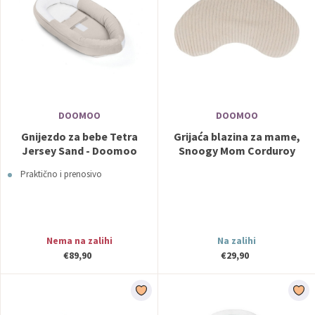
DOOMOO
DOOMOO
Gnijezdo za bebe Tetra
Grijaća blazina za mame,
Jersey Sand - Doomoo
Snoogy Mom Corduroy
Sand - Doomoo
Praktično i prenosivo
Nema na zalihi
Na zalihi
€89,90
€29,90