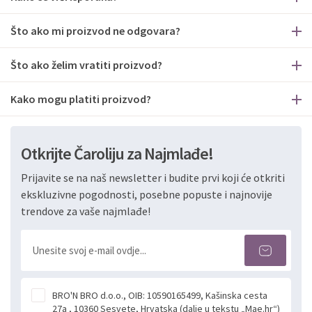
Što ako mi proizvod ne odgovara?
Što ako želim vratiti proizvod?
Kako mogu platiti proizvod?
Otkrijte Čaroliju za Najmlađe!
Prijavite se na naš newsletter i budite prvi koji će otkriti
ekskluzivne pogodnosti, posebne popuste i najnovije
trendove za vaše najmlađe!
BRO'N BRO d.o.o., OIB: 10590165499, Kašinska cesta
27a , 10360 Sesvete, Hrvatska (dalje u tekstu „Mae.hr“)