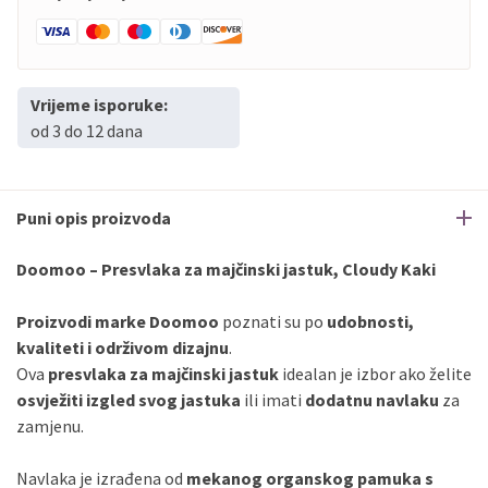
Vrijeme isporuke:
od 3 do 12 dana
Puni opis proizvoda
Doomoo – Presvlaka za majčinski jastuk, Cloudy Kaki
Proizvodi marke Doomoo
poznati su po
udobnosti,
kvaliteti i održivom dizajnu
.
Ova
presvlaka za majčinski jastuk
idealan je izbor ako želite
osvježiti izgled svog jastuka
ili imati
dodatnu navlaku
za
zamjenu.
Navlaka je izrađena od
mekanog organskog pamuka s