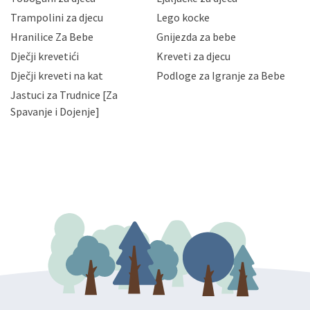
priopćavanje osobnih podataka samo onim svojim
zaposlenicima kojima su isti potrebni radi provedbe
Trampolini za djecu
Lego kocke
njihovih poslovnih aktivnosti, a trećim osobama samo u
Hranilice Za Bebe
Gnijezda za bebe
slučajevima koji su dozvoljeni zakonima. Napominjemo
da možete u svako doba, u potpunosti ili djelomice,
Dječji krevetići
Kreveti za djecu
bez naknade i objašnjenja odustati od dane privole i
Dječji kreveti na kat
Podloge za Igranje za Bebe
zatražiti prestanak aktivnosti obrade Vaših osobnih
Jastuci za Trudnice [Za
podataka. Opoziv privole možete podnijeti poštom na
gore navedenu adresu ili e-mailom na adresu:
Spavanje i Dojenje]