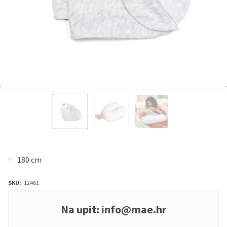
180 cm
SKU:
12461
Na upit:
info@mae.hr