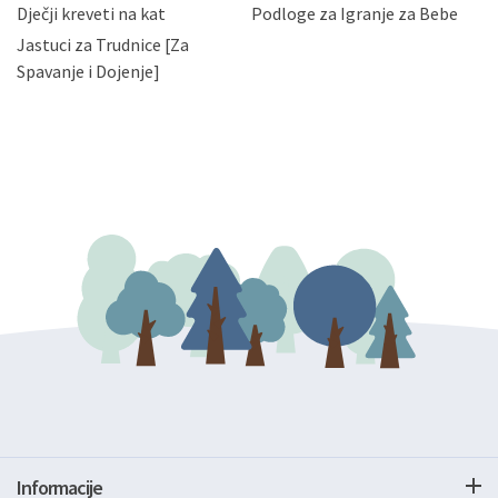
bez naknade i objašnjenja odustati od dane privole i
Dječji kreveti na kat
Podloge za Igranje za Bebe
zatražiti prestanak aktivnosti obrade Vaših osobnih
Jastuci za Trudnice [Za
podataka. Opoziv privole možete podnijeti poštom na
gore navedenu adresu ili e-mailom na adresu:
Spavanje i Dojenje]
Informacije