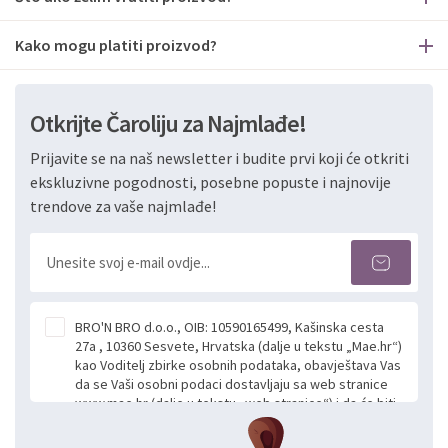
Kako mogu platiti proizvod?
Otkrijte Čaroliju za Najmlađe!
Prijavite se na naš newsletter i budite prvi koji će otkriti
ekskluzivne pogodnosti, posebne popuste i najnovije
trendove za vaše najmlađe!
BRO'N BRO d.o.o., OIB: 10590165499, Kašinska cesta
27a , 10360 Sesvete, Hrvatska (dalje u tekstu „Mae.hr“)
kao Voditelj zbirke osobnih podataka, obavještava Vas
da se Vaši osobni podaci dostavljaju sa web stranice
www.mae.hr (dalje u tekstu „web stranice“) i da će biti
obrađeni. Prihvaćanjem ove Izjave smatra se da
slobodno i izričito dajete privolu za prikupljanje i daljnju