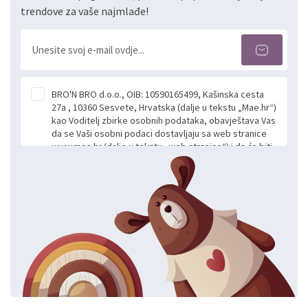
trendove za vaše najmlađe!
BRO'N BRO d.o.o., OIB: 10590165499, Kašinska cesta
27a , 10360 Sesvete, Hrvatska (dalje u tekstu „Mae.hr“)
kao Voditelj zbirke osobnih podataka, obavještava Vas
da se Vaši osobni podaci dostavljaju sa web stranice
www.mae.hr (dalje u tekstu „web stranice“) i da će biti
obrađeni. Prihvaćanjem ove Izjave smatra se da
slobodno i izričito dajete privolu za prikupljanje i daljnju
obradu Vaših osobnih podataka koje ustupate Mae.hr
putem ovih web stranica u svrhu odgovora i daljnje
komunikacije na Vaš upit poslan kroz kontakt obrazac.
Radi se o dobrovoljnom davanju podataka te ovu
Izjavu niste dužni prihvatiti odnosno niste dužni unositi
svoje osobne podatke u jednu od prijavnih
formi/obrazaca dostupnih na ovim web stranicama.
BRO'N BRO d.o.o. će s Vašim osobnim podacima
postupati sukladno Općoj uredbi o zaštiti podataka
koju možete pročitati ovdje, sukladno Politici