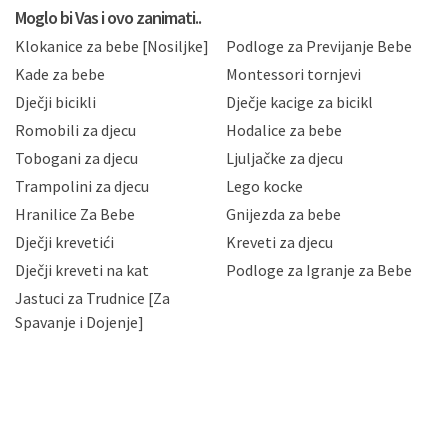
privatnosti i kolačića koju možete pročitati ovdje i
Moglo bi Vas i ovo zanimati..
sukladno drugim primjenjivim propisima Republike
Klokanice za bebe [Nosiljke]
Podloge za Previjanje Bebe
Hrvatske, a uvijek uz primjenu odgovarajućih tehničkih i
sigurnosnih mjera zaštite osobnih podataka od
Kade za bebe
Montessori tornjevi
neovlaštenog pristupa, zlouporabe, otkrivanja,
Dječji bicikli
Dječje kacige za bicikl
gubitka ili uništenja. Mae.hr štiti privatnost svojih
korisnika i posjetitelja web stranica, čuva povjerljivost
Romobili za djecu
Hodalice za bebe
Vaših osobnih podataka te omogućava pristup i
Tobogani za djecu
Ljuljačke za djecu
priopćavanje osobnih podataka samo onim svojim
zaposlenicima kojima su isti potrebni radi provedbe
Trampolini za djecu
Lego kocke
njihovih poslovnih aktivnosti, a trećim osobama samo u
Hranilice Za Bebe
Gnijezda za bebe
slučajevima koji su dozvoljeni zakonima. Napominjemo
da možete u svako doba, u potpunosti ili djelomice,
Dječji krevetići
Kreveti za djecu
bez naknade i objašnjenja odustati od dane privole i
Dječji kreveti na kat
Podloge za Igranje za Bebe
zatražiti prestanak aktivnosti obrade Vaših osobnih
Jastuci za Trudnice [Za
podataka. Opoziv privole možete podnijeti poštom na
gore navedenu adresu ili e-mailom na adresu:
Spavanje i Dojenje]