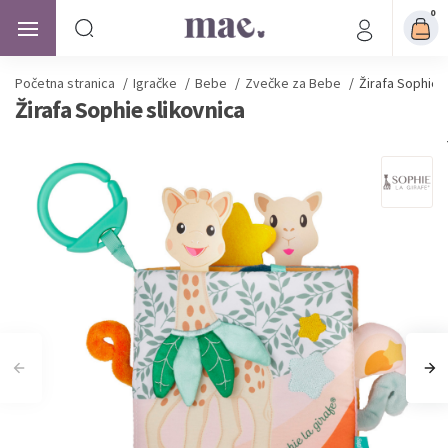
0
Početna stranica
/
Igračke
/
Bebe
/
Zvečke za Bebe
/
Žirafa Sophie s
Žirafa Sophie slikovnica