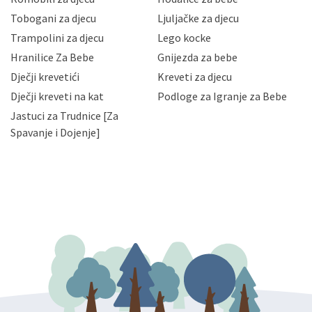
Vaših osobnih podataka te omogućava pristup i
Tobogani za djecu
Ljuljačke za djecu
priopćavanje osobnih podataka samo onim svojim
zaposlenicima kojima su isti potrebni radi provedbe
Trampolini za djecu
Lego kocke
njihovih poslovnih aktivnosti, a trećim osobama samo u
Hranilice Za Bebe
Gnijezda za bebe
slučajevima koji su dozvoljeni zakonima. Napominjemo
da možete u svako doba, u potpunosti ili djelomice,
Dječji krevetići
Kreveti za djecu
bez naknade i objašnjenja odustati od dane privole i
Dječji kreveti na kat
Podloge za Igranje za Bebe
zatražiti prestanak aktivnosti obrade Vaših osobnih
Jastuci za Trudnice [Za
podataka. Opoziv privole možete podnijeti poštom na
gore navedenu adresu ili e-mailom na adresu:
Spavanje i Dojenje]