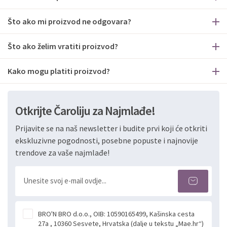
Što ako mi proizvod ne odgovara?
Što ako želim vratiti proizvod?
Kako mogu platiti proizvod?
Otkrijte Čaroliju za Najmlađe!
Prijavite se na naš newsletter i budite prvi koji će otkriti
ekskluzivne pogodnosti, posebne popuste i najnovije
trendove za vaše najmlađe!
BRO'N BRO d.o.o., OIB: 10590165499, Kašinska cesta
27a , 10360 Sesvete, Hrvatska (dalje u tekstu „Mae.hr“)