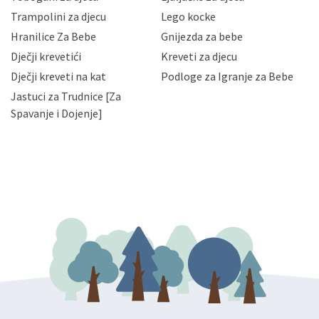
priopćavanje osobnih podataka samo onim svojim
zaposlenicima kojima su isti potrebni radi provedbe
Trampolini za djecu
Lego kocke
njihovih poslovnih aktivnosti, a trećim osobama samo u
Hranilice Za Bebe
Gnijezda za bebe
slučajevima koji su dozvoljeni zakonima. Napominjemo
da možete u svako doba, u potpunosti ili djelomice,
Dječji krevetići
Kreveti za djecu
bez naknade i objašnjenja odustati od dane privole i
Dječji kreveti na kat
Podloge za Igranje za Bebe
zatražiti prestanak aktivnosti obrade Vaših osobnih
Jastuci za Trudnice [Za
podataka. Opoziv privole možete podnijeti poštom na
gore navedenu adresu ili e-mailom na adresu:
Spavanje i Dojenje]