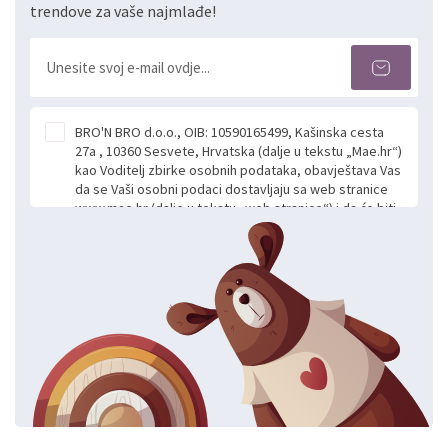
trendove za vaše najmlađe!
BRO'N BRO d.o.o., OIB: 10590165499, Kašinska cesta
27a , 10360 Sesvete, Hrvatska (dalje u tekstu „Mae.hr“)
kao Voditelj zbirke osobnih podataka, obavještava Vas
da se Vaši osobni podaci dostavljaju sa web stranice
www.mae.hr (dalje u tekstu „web stranice“) i da će biti
obrađeni. Prihvaćanjem ove Izjave smatra se da
slobodno i izričito dajete privolu za prikupljanje i daljnju
obradu Vaših osobnih podataka koje ustupate Mae.hr
putem ovih web stranica u svrhu odgovora i daljnje
komunikacije na Vaš upit poslan kroz kontakt obrazac.
Radi se o dobrovoljnom davanju podataka te ovu
Izjavu niste dužni prihvatiti odnosno niste dužni unositi
svoje osobne podatke u jednu od prijavnih
formi/obrazaca dostupnih na ovim web stranicama.
BRO'N BRO d.o.o. će s Vašim osobnim podacima
postupati sukladno Općoj uredbi o zaštiti podataka
koju možete pročitati ovdje, sukladno Politici