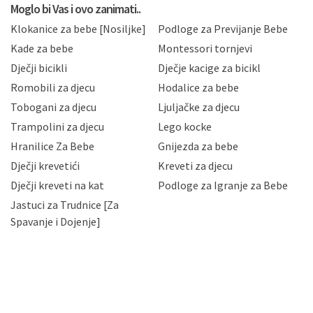
privatnosti i kolačića koju možete pročitati ovdje i
Moglo bi Vas i ovo zanimati..
sukladno drugim primjenjivim propisima Republike
Klokanice za bebe [Nosiljke]
Podloge za Previjanje Bebe
Hrvatske, a uvijek uz primjenu odgovarajućih tehničkih i
sigurnosnih mjera zaštite osobnih podataka od
Kade za bebe
Montessori tornjevi
neovlaštenog pristupa, zlouporabe, otkrivanja,
Dječji bicikli
Dječje kacige za bicikl
gubitka ili uništenja. Mae.hr štiti privatnost svojih
korisnika i posjetitelja web stranica, čuva povjerljivost
Romobili za djecu
Hodalice za bebe
Vaših osobnih podataka te omogućava pristup i
Tobogani za djecu
Ljuljačke za djecu
priopćavanje osobnih podataka samo onim svojim
zaposlenicima kojima su isti potrebni radi provedbe
Trampolini za djecu
Lego kocke
njihovih poslovnih aktivnosti, a trećim osobama samo u
Hranilice Za Bebe
Gnijezda za bebe
slučajevima koji su dozvoljeni zakonima. Napominjemo
da možete u svako doba, u potpunosti ili djelomice,
Dječji krevetići
Kreveti za djecu
bez naknade i objašnjenja odustati od dane privole i
Dječji kreveti na kat
Podloge za Igranje za Bebe
zatražiti prestanak aktivnosti obrade Vaših osobnih
Jastuci za Trudnice [Za
podataka. Opoziv privole možete podnijeti poštom na
gore navedenu adresu ili e-mailom na adresu:
Spavanje i Dojenje]