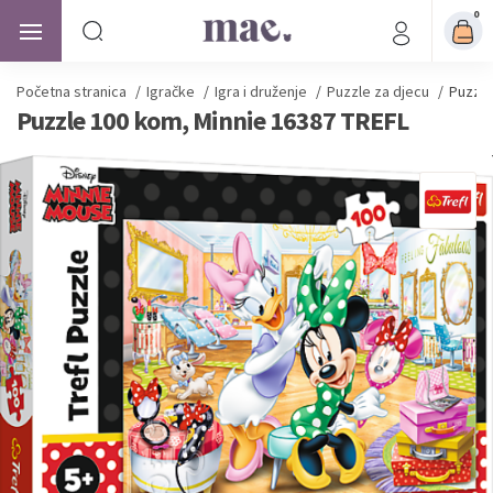
0
Početna stranica
/
Igračke
/
Igra i druženje
/
Puzzle za djecu
/
Puzzle
Puzzle 100 kom, Minnie 16387 TREFL