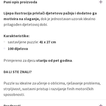
Puni opis proizvoda
Lijepa ilustracija privlači djetetovu pažnju i dodatno ga
motivira na slaganje,
dok je jednostavan uzorak idealno
prilagođen djetetovoj dobi.
Karakteristike:
sastavljene puzzle:
41 x 27 cm
100 dijelova
Primjereno za djecu
stariju od pet godina
.
DA LI STE ZNALI?
Puzzle su idealne za učenje o oblicima, rješavanje problema,
strpljivost, sustavni pristup i razvijanje finih motoričkih
sposobnosti.
Prednosti