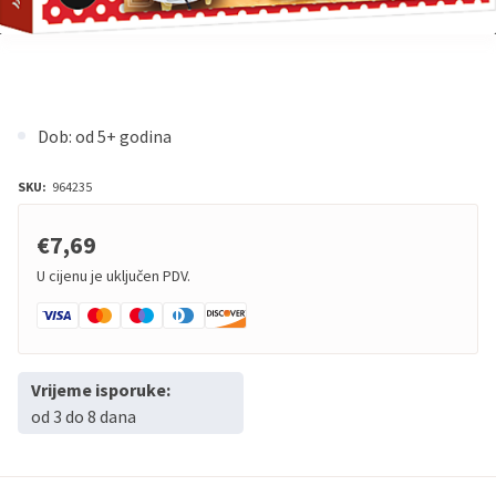
Dob: od 5+ godina
SKU:
964235
€7,69
U cijenu je uključen PDV.
Vrijeme isporuke:
od 3 do 8 dana