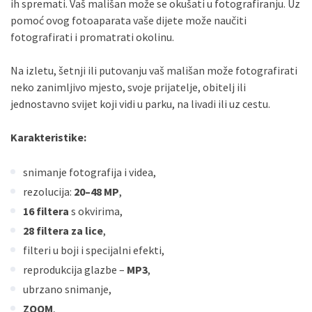
ih spremati. Vaš mališan može se okušati u fotografiranju. Uz
pomoć ovog fotoaparata vaše dijete može naučiti
fotografirati i promatrati okolinu.
Na izletu, šetnji ili putovanju vaš mališan može fotografirati
neko zanimljivo mjesto, svoje prijatelje, obitelj ili
jednostavno svijet koji vidi u parku, na livadi ili uz cestu.
Karakteristike:
snimanje fotografija i videa,
rezolucija:
20–48 MP
,
16 filtera
s okvirima,
28 filtera za lice
,
filteri u boji i specijalni efekti,
reprodukcija glazbe –
MP3
,
ubrzano snimanje,
ZOOM
,