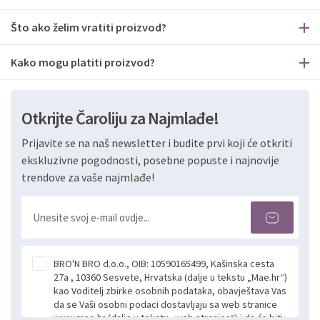
Što ako želim vratiti proizvod?
Kako mogu platiti proizvod?
Otkrijte Čaroliju za Najmlađe!
Prijavite se na naš newsletter i budite prvi koji će otkriti
ekskluzivne pogodnosti, posebne popuste i najnovije
trendove za vaše najmlađe!
BRO'N BRO d.o.o., OIB: 10590165499, Kašinska cesta
27a , 10360 Sesvete, Hrvatska (dalje u tekstu „Mae.hr“)
kao Voditelj zbirke osobnih podataka, obavještava Vas
da se Vaši osobni podaci dostavljaju sa web stranice
www.mae.hr (dalje u tekstu „web stranice“) i da će biti