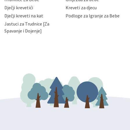
slučajevima koji su dozvoljeni zakonima. Napominjemo
da možete u svako doba, u potpunosti ili djelomice,
Dječji krevetići
Kreveti za djecu
bez naknade i objašnjenja odustati od dane privole i
Dječji kreveti na kat
Podloge za Igranje za Bebe
zatražiti prestanak aktivnosti obrade Vaših osobnih
Jastuci za Trudnice [Za
podataka. Opoziv privole možete podnijeti poštom na
gore navedenu adresu ili e-mailom na adresu:
Spavanje i Dojenje]