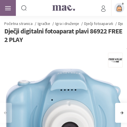
0
Početna stranica
/
Igračke
/
Igra i druženje
/
Dječji fotoaparati
/
Dječj
Dječji digitalni fotoaparat plavi 86922 FREE
2 PLAY