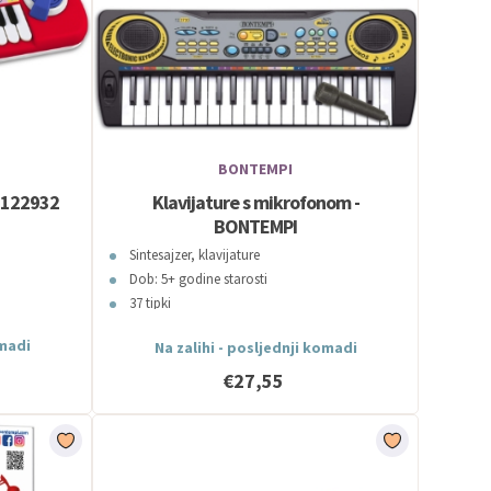
BONTEMPI
m 122932
Klavijature s mikrofonom -
BONTEMPI
Sintesajzer, klavijature
Dob: 5+ godine starosti
37 tipki
omadi
Na zalihi - posljednji komadi
€27,55