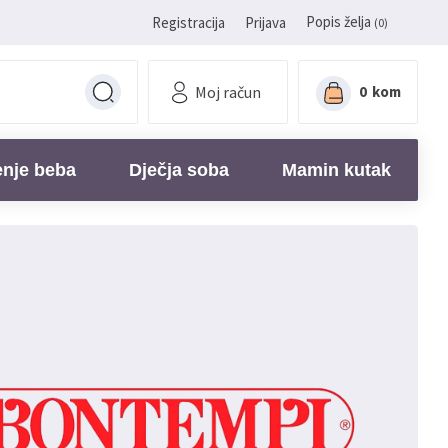
Popis želja
Registracija
Prijava
(0)
Moj račun
0
kom
enje beba
Dječja soba
Mamin kutak