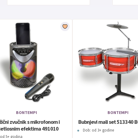
BONTEMPI
BONTEMPI
ični zvučnik s mikrofonom i
Bubnjevi mali set 513340
jetlosnim efektima 491010
Dob: od 3+ godine
BONTEMPI
 od 5+ godina