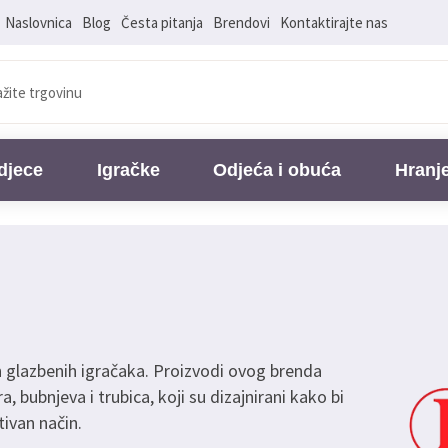
Naslovnica
Blog
Česta pitanja
Brendovi
Kontaktirajte nas
djece
Igračke
Odjeća i obuća
Hranj
h glazbenih igračaka. Proizvodi ovog brenda
a, bubnjeva i trubica, koji su dizajnirani kako bi
tivan način.