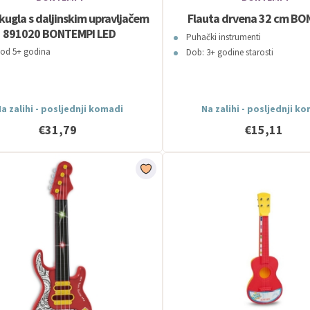
kugla s daljinskim upravljačem
Flauta drvena 32 cm BO
891020 BONTEMPI LED
Puhački instrumenti
 od 5+ godina
Dob: 3+ godine starosti
a zalihi - posljednji komadi
Na zalihi - posljednji k
€31,79
€15,11