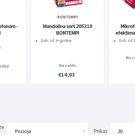
BONTEMPI
rofonom -
Mandolina sort 205310
Mikrof
I
BONTEMPI
efektim
Dob: od 3+ godine
Dob: od 
i
Na za
Na zalihi
jednji
€14,03
te
Prikaz