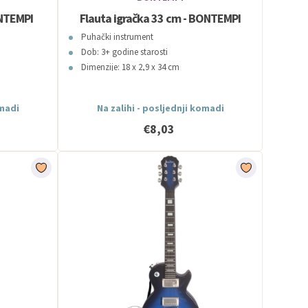
NTEMPI
Flauta igračka 33 cm - BONTEMPI
Puhački instrument
Dob: 3+ godine starosti
Dimenzije: 18 x 2,9 x 34 cm
omadi
Na zalihi - posljednji komadi
€8,03