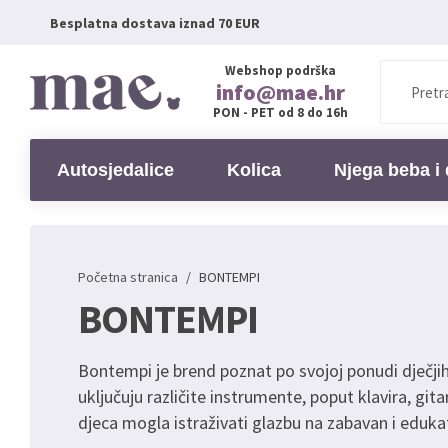
Besplatna dostava iznad 70 EUR
Webshop podrška
info@mae.hr
PON - PET od 8 do 16h
Autosjedalice
Kolica
Njega beba i 
Početna stranica
/
BONTEMPI
BONTEMPI
Bontempi je brend poznat po svojoj ponudi dječji
uključuju različite instrumente, poput klavira, gitar
djeca mogla istraživati glazbu na zabavan i eduka