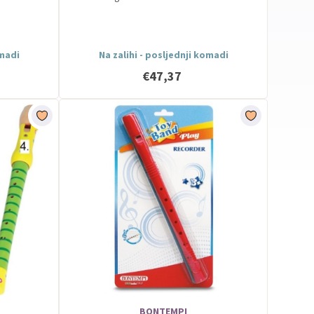
omadi
Na zalihi - posljednji komadi
€47,37
BONTEMPI