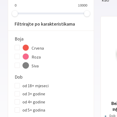
0
10000
Filtrirajte po karakteristikama
Boja
Crvena
Roza
Siva
Dob
od 18+ mjeseci
od 3+ godine
od 4+ godine
Bež
sv
od 5+ godina
Dob: