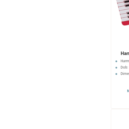
Har
Harm
Dob: 
Dimen
N