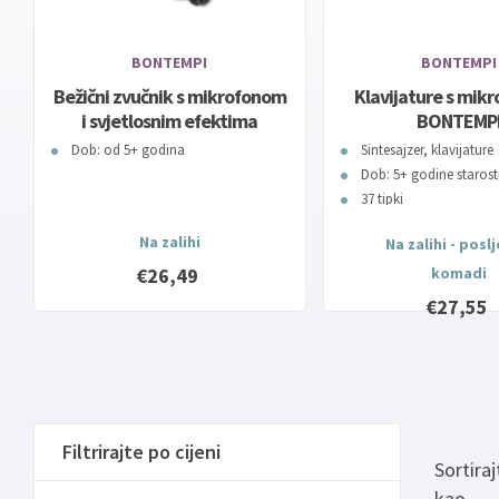
BONTEMPI
BONTEMPI
Bežični zvučnik s mikrofonom
Klavijature s mik
i svjetlosnim efektima
BONTEMP
491010 BONTEMPI
Dob: od 5+ godina
Sintesajzer, klavijature
Dob: 5+ godine starost
37 tipki
Na zalihi
Na zalihi - posl
€26,49
komadi
€27,55
Filtrirajte po cijeni
Sortiraj
kao