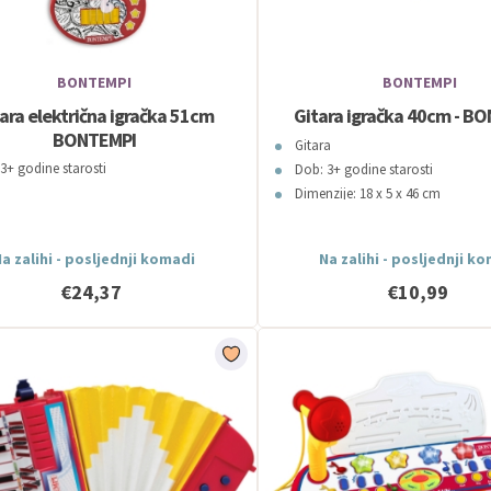
BONTEMPI
BONTEMPI
ara električna igračka 51cm
Gitara igračka 40cm - B
BONTEMPI
Gitara
3+ godine starosti
Dob: 3+ godine starosti
Dimenzije: 18 x 5 x 46 cm
a zalihi - posljednji komadi
Na zalihi - posljednji k
€24,37
€10,99