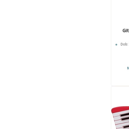
Git
Dob: 
N