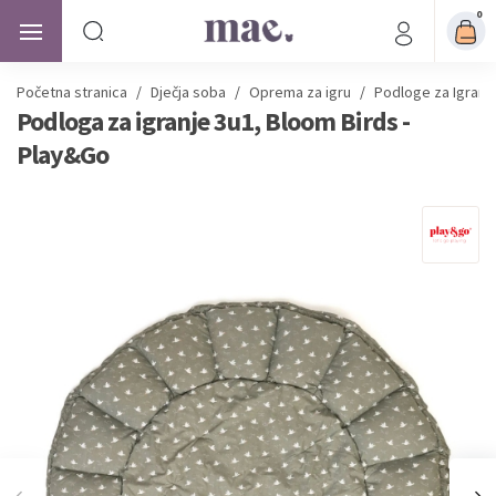
0
Početna stranica
/
Dječja soba
/
Oprema za igru
/
Podloge za Igranj
Podloga za igranje 3u1, Bloom Birds -
Play&Go