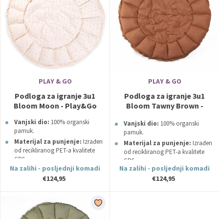
PLAY & GO
PLAY & GO
Podloga za igranje 3u1
Podloga za igranje 3u1
Bloom Moon - Play&Go
Bloom Tawny Brown -
Play&Go
Vanjski dio:
100% organski
Vanjski dio:
100% organski
pamuk.
pamuk.
Materijal za punjenje:
Izrađen
Materijal za punjenje:
Izrađen
od recikliranog PET-a kvalitete
od recikliranog PET-a kvalitete
GRS.
GRS.
Na zalihi - posljednji komadi
Na zalihi - posljednji komadi
€124,95
€124,95