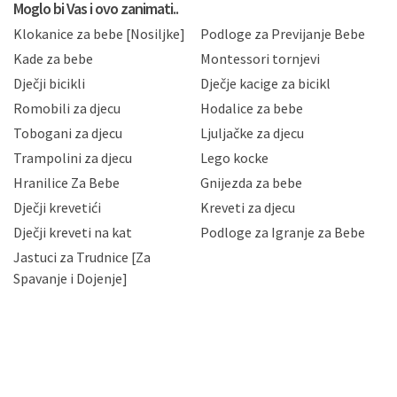
privatnosti i kolačića koju možete pročitati ovdje i
Moglo bi Vas i ovo zanimati..
sukladno drugim primjenjivim propisima Republike
Klokanice za bebe [Nosiljke]
Podloge za Previjanje Bebe
Hrvatske, a uvijek uz primjenu odgovarajućih tehničkih i
sigurnosnih mjera zaštite osobnih podataka od
Kade za bebe
Montessori tornjevi
neovlaštenog pristupa, zlouporabe, otkrivanja,
Dječji bicikli
Dječje kacige za bicikl
gubitka ili uništenja. Mae.hr štiti privatnost svojih
korisnika i posjetitelja web stranica, čuva povjerljivost
Romobili za djecu
Hodalice za bebe
Vaših osobnih podataka te omogućava pristup i
Tobogani za djecu
Ljuljačke za djecu
priopćavanje osobnih podataka samo onim svojim
zaposlenicima kojima su isti potrebni radi provedbe
Trampolini za djecu
Lego kocke
njihovih poslovnih aktivnosti, a trećim osobama samo u
Hranilice Za Bebe
Gnijezda za bebe
slučajevima koji su dozvoljeni zakonima. Napominjemo
da možete u svako doba, u potpunosti ili djelomice,
Dječji krevetići
Kreveti za djecu
bez naknade i objašnjenja odustati od dane privole i
Dječji kreveti na kat
Podloge za Igranje za Bebe
zatražiti prestanak aktivnosti obrade Vaših osobnih
Jastuci za Trudnice [Za
podataka. Opoziv privole možete podnijeti poštom na
gore navedenu adresu ili e-mailom na adresu:
Spavanje i Dojenje]