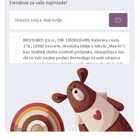
trendove za vaše najmlađe!
BRO'N BRO d.o.o., OIB: 10590165499, Kašinska cesta
27a , 10360 Sesvete, Hrvatska (dalje u tekstu „Mae.hr“)
kao Voditelj zbirke osobnih podataka, obavještava Vas
da se Vaši osobni podaci dostavljaju sa web stranice
www.mae.hr (dalje u tekstu „web stranice“) i da će biti
obrađeni. Prihvaćanjem ove Izjave smatra se da
slobodno i izričito dajete privolu za prikupljanje i daljnju
obradu Vaših osobnih podataka koje ustupate Mae.hr
putem ovih web stranica u svrhu odgovora i daljnje
komunikacije na Vaš upit poslan kroz kontakt obrazac.
Radi se o dobrovoljnom davanju podataka te ovu
Izjavu niste dužni prihvatiti odnosno niste dužni unositi
svoje osobne podatke u jednu od prijavnih
formi/obrazaca dostupnih na ovim web stranicama.
BRO'N BRO d.o.o. će s Vašim osobnim podacima
postupati sukladno Općoj uredbi o zaštiti podataka
koju možete pročitati ovdje, sukladno Politici