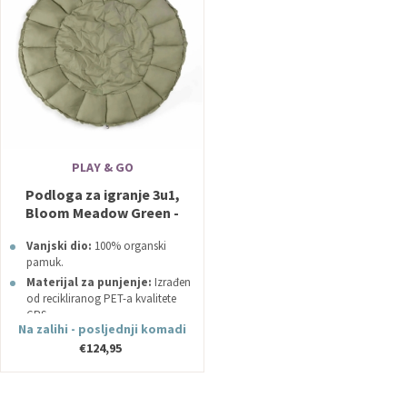
PLAY & GO
Podloga za igranje 3u1,
Bloom Meadow Green -
Play&Go
Vanjski dio:
100% organski
pamuk.
Materijal za punjenje:
Izrađen
od recikliranog PET-a kvalitete
GRS.
Na zalihi - posljednji komadi
€124,95