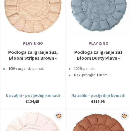
PLAY & GO
PLAY & GO
Podloga za igranje 3u1,
Podloga za igranje 3u1
Bloom Stripes Brown -
Bloom Dusty Plava -
Play&Go
Play&Go
100% organski pamuk
100% pamuk
Max. promjer: 130 cm
Na zalihi - posljednji komadi
Na zalihi - posljednji komadi
€124,95
€119,95