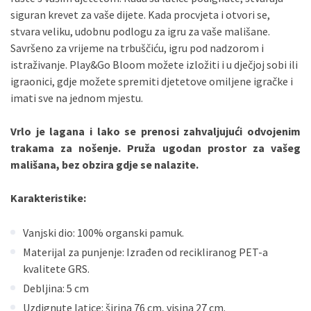
siguran krevet za vaše dijete. Kada procvjeta i otvori se,
Sve banke
Visa
Jednokratno
stvara veliku, udobnu podlogu za igru ​​za vaše mališane.
Sve banke
Master
Jednokratno
Savršeno za vrijeme na trbuščiću, igru ​​pod nadzorom i
Sve banke
Maestro
Jednokratno
istraživanje. Play&Go Bloom možete izložiti i u dječjoj sobi ili
ECC
Discover
Jednokratno
igraonici, gdje možete spremiti djetetove omiljene igračke i
imati sve na jednom mjestu.
Vrlo je lagana i lako se prenosi zahvaljujući odvojenim
trakama za nošenje. Pruža ugodan prostor za vašeg
mališana, bez obzira gdje se nalazite.
Karakteristike:
Vanjski dio: 100% organski pamuk.
Materijal za punjenje: Izrađen od recikliranog PET-a
kvalitete GRS.
Debljina: 5 cm
Uzdignute latice: širina 76 cm, visina 27 cm.