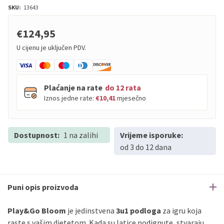
SKU:
13643
€124,95
U cijenu je uključen PDV.
Plaćanje na rate
do 12 rata
Iznos jedne rate:
€10,41
mjesečno
Dostupnost:
PBZ
1 na zalihi
Visa
Vrijeme isporuke:
do
12
rata
od 3 do 12 dana
PBZ
Visa Premium
do
12
rata
Erste
Diners
do
12
rata
Erste
Maestro
do
12
rata
Puni opis proizvoda
Erste
Master
do
12
rata
Erste
Visa
do
12
rata
Play&Go Bloom
je jedinstvena
3u1 podloga
za igru ​​koja
raste s vašim djetetom. Kada su latice podignute, stvaraju