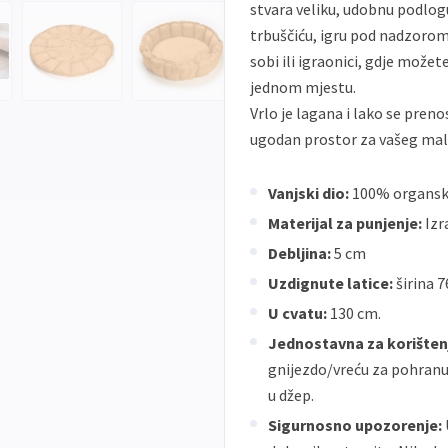
stvara veliku, udobnu podlogu
trbuščiću, igru ​​pod nadzorom
sobi ili igraonici, gdje možet
jednom mjestu.
Vrlo je lagana i lako se pren
ugodan prostor za vašeg mali
Vanjski dio:
100% organsk
Materijal za punjenje:
Izr
Debljina:
5 cm
Uzdignute latice:
širina 7
U cvatu:
130 cm.
Jednostavna za korišten
gnijezdo/vreću za pohranu,
u džep.
Sigurnosno upozorenje: