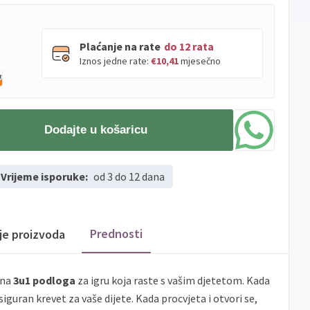
Plaćanje na rate
do 12 rata
Iznos jedne rate:
€10,41
mjesečno
PBZ
Visa
do
12
rata
Dodajte u košaricu
Visa
PBZ
do
12
rata
Premium
Erste
Diners
do
12
rata
Vrijeme isporuke:
od 3 do 12 dana
Erste
Maestro
do
12
rata
Erste
Master
do
12
rata
Erste
Visa
do
12
rata
Prednosti
ije proizvoda
Sve
Visa
Jednokratno
banke
ena
3u1 podloga
za igru ​​koja raste s vašim djetetom. Kada
Sve
siguran krevet za vaše dijete. Kada procvjeta i otvori se,
Master
Jednokratno
banke