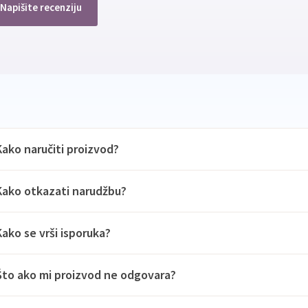
Napišite recenziju
Kako naručiti proizvod?
Kako otkazati narudžbu?
Kako se vrši isporuka?
Što ako mi proizvod ne odgovara?