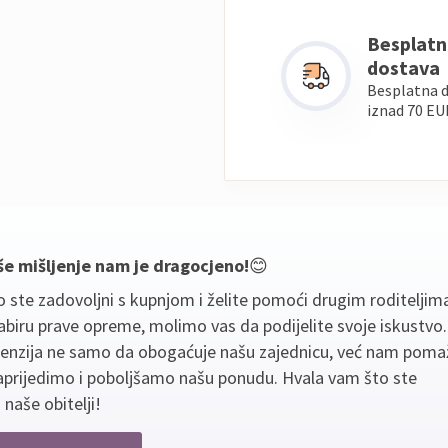
Besplatn
dostava
Besplatna 
iznad 70 EU
še mišljenje nam je dragocjeno!
😊
 ste zadovoljni s kupnjom i želite pomoći drugim roditeljim
biru prave opreme, molimo vas da podijelite svoje iskustvo
cenzija ne samo da obogaćuje našu zajednicu, već nam poma
aprijedimo i poboljšamo našu ponudu. Hvala vam što ste
 naše obitelji!