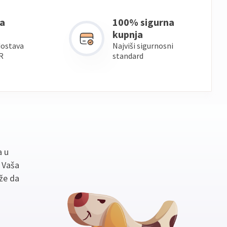
a
100% sigurna
kupnja
dostava
Najviši sigurnosni
R
standard
a u
. Vaša
že da