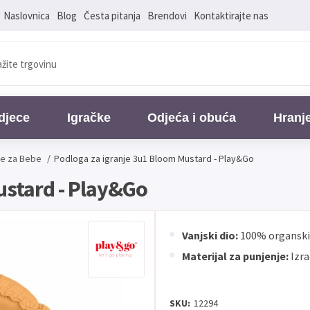
Naslovnica
Blog
Česta pitanja
Brendovi
Kontaktirajte nas
djece
Igračke
Odjeća i obuća
Hranj
je za Bebe
/
Podloga za igranje 3u1 Bloom Mustard - Play&Go
ustard - Play&Go
Vanjski dio:
100% organski
Materijal za punjenje:
Izra
SKU:
12294