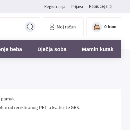
Popis želja
Registracija
Prijava
(0)
Moj račun
0
kom
enje beba
Dječja soba
Mamin kutak
 pamuk.
đen od recikliranog PET-a kvalitete GRS.