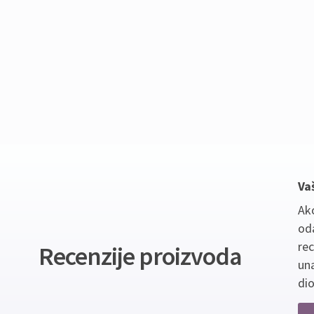
Va
Ako
oda
re
Recenzije proizvoda
un
dio