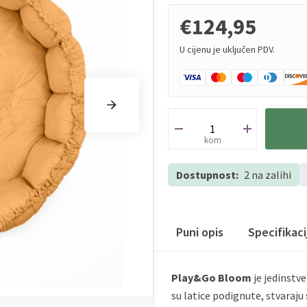
€124,95
U cijenu je uključen PDV.
kom
Dostupnost:
2 na zalihi
Puni opis
Specifikac
Play&Go Bloom
je jedinstv
su latice podignute, stvaraju 