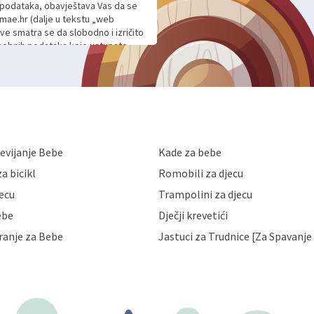
h podataka, obavještava Vas da se
mae.hr (dalje u tekstu „web
ave smatra se da slobodno i izričito
 osobnih podataka koje ustupate
ljnje komunikacije na Vaš upit
m davanju podataka te ovu Izjavu
voje osobne podatke u jednu od
anicama. BRO'N BRO d.o.o. će s
edbi o zaštiti podataka koju
i kolačića koju možete pročitati
like Hrvatske, a uvijek uz
evijanje Bebe
Kade za bebe
a zaštite osobnih podataka od
 ili uništenja. Mae.hr štiti
a bicikl
Romobili za djecu
a, čuva povjerljivost Vaših osobnih
nih podataka samo onim svojim
jecu
Trampolini za djecu
jihovih poslovnih aktivnosti, a
ebe
Dječji krevetići
eni zakonima. Napominjemo da
z naknade i objašnjenja odustati od
ranje za Bebe
Jastuci za Trudnice [Za Spavanje 
 Vaših osobnih podataka. Opoziv
dresu ili e-mailom na adresu: