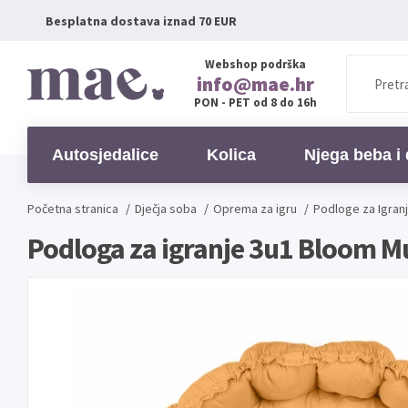
Besplatna dostava iznad 70 EUR
Webshop podrška
info@mae.hr
PON - PET od 8 do 16h
Autosjedalice
Kolica
Njega beba i 
Početna stranica
/
Dječja soba
/
Oprema za igru
/
Podloge za Igran
Podloga za igranje 3u1 Bloom M