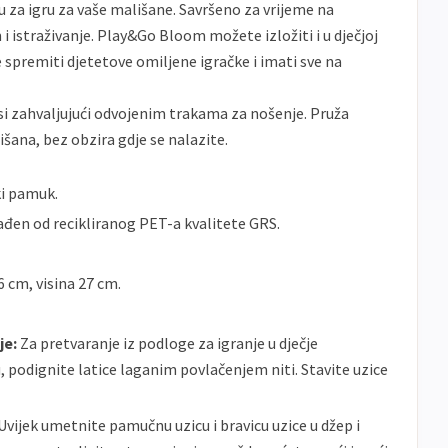
 za igru ​​za vaše mališane. Savršeno za vrijeme na
Sve
Maestro
Jednokratno
 i istraživanje. Play&Go Bloom možete izložiti i u dječjoj
banke
e spremiti djetetove omiljene igračke i imati sve na
ECC
Discover
Jednokratno
osi zahvaljujući odvojenim trakama za nošenje. Pruža
šana, bez obzira gdje se nalazite.
i pamuk.
ađen od recikliranog PET-a kvalitete GRS.
6 cm, visina 27 cm.
je:
Za pretvaranje iz podloge za igranje u dječje
 podignite latice laganim povlačenjem niti. Stavite uzice
Uvijek umetnite pamučnu uzicu i bravicu uzice u džep i