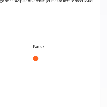
 ga ne ostavljajte otvorenim jer možda nećete moći izvući
Pamuk