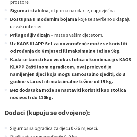
prostore.
Sigurna i stabilna
, otporna na udarce, dugovječna.
Dostupna u modernim bojama
koje se savršeno uklapaju
u svaki interijer.
Prilagodljiv dizajn
– raste s vašim djetetom.
Uz KAOS KLAPP Set za novorođenče može se koristiti
od rođenja do 6 mjeseci ili maksimalne težine 9kg.
Kada se koristi kao visoka stolica u kombinaciji s KAOS
KLAPP Zaštitnom ogradicom, ovaj proizvod je
namijenjen djeci koja mogu samostalno sjediti, do 3
godine starosti ili maksimalne težine od 15 kg.
Bez dodataka može se nastaviti koristiti kao stolica
nosivosti do 110kg.
Dodaci (kupuju se odvojeno)
:
Sigurnosna ogradica za djecu 0-36 mjeseci.
Dječji set za novorođenče 0-9 kg.