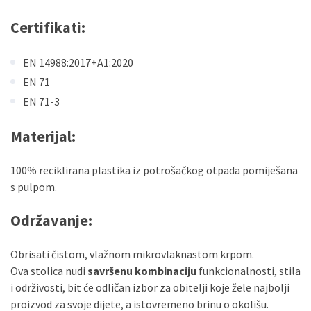
Certifikati
:
EN 14988:2017+A1:2020
EN 71
EN 71-3
Materijal
:
100% reciklirana plastika iz potrošačkog otpada pomiješana
s pulpom.
Održavanje
:
Obrisati čistom, vlažnom mikrovlaknastom krpom.
Ova stolica nudi
savršenu kombinaciju
funkcionalnosti, stila
i održivosti, bit će odličan izbor za obitelji koje žele najbolji
proizvod za svoje dijete, a istovremeno brinu o okolišu.