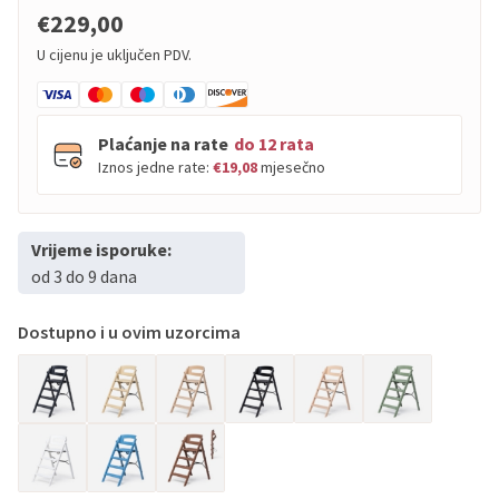
€229,00
U cijenu je uključen PDV.
Plaćanje na rate
do 12 rata
Iznos jedne rate:
€19,08
mjesečno
Vrijeme isporuke:
PBZ
Visa
do
12
rata
od 3 do 9 dana
PBZ
Visa Premium
do
12
rata
Erste
Diners
do
12
rata
Dostupno i u ovim uzorcima
Erste
Maestro
do
12
rata
Erste
Master
do
12
rata
Erste
Visa
do
12
rata
Sve banke
Visa
Jednokratno