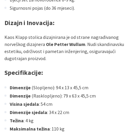
Sigurnosni pojas (do 36 mjeseci).
Dizajn i Inovacija
:
Kaos Klapp stolica dizajnirana je od strane nagrađivanog
norveškog dizajnera
Ole Petter Wullum
. Nudi skandinavsku
estetiku, održivost i pametan inženjering, osiguravajući
dugotrajan proizvod.
Specifikacije
:
Dimenzije
(Slopljeno): 94 x 13 x 45,5 cm
Dimenzije
(Rasklopljeno): 79 x 63 x 45,5 cm
Visina sjedala
: 54 cm
Dimenzije sjedala
: 34 x 22 cm
Težina
: 4 kg
Maksimalna težina
: 110 kg