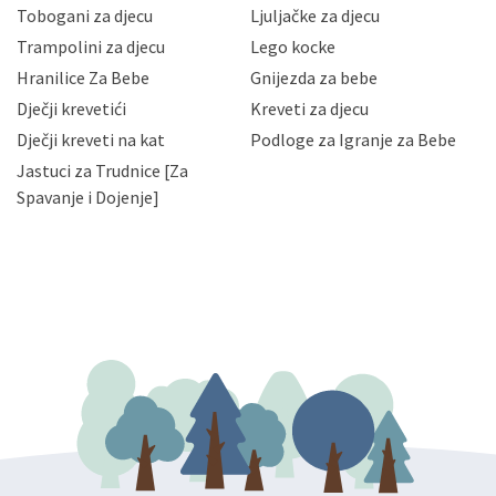
Vaših osobnih podataka te omogućava pristup i
Tobogani za djecu
Ljuljačke za djecu
priopćavanje osobnih podataka samo onim svojim
zaposlenicima kojima su isti potrebni radi provedbe
Trampolini za djecu
Lego kocke
njihovih poslovnih aktivnosti, a trećim osobama samo u
Hranilice Za Bebe
Gnijezda za bebe
slučajevima koji su dozvoljeni zakonima. Napominjemo
da možete u svako doba, u potpunosti ili djelomice,
Dječji krevetići
Kreveti za djecu
bez naknade i objašnjenja odustati od dane privole i
Dječji kreveti na kat
Podloge za Igranje za Bebe
zatražiti prestanak aktivnosti obrade Vaših osobnih
Jastuci za Trudnice [Za
podataka. Opoziv privole možete podnijeti poštom na
gore navedenu adresu ili e-mailom na adresu:
Spavanje i Dojenje]