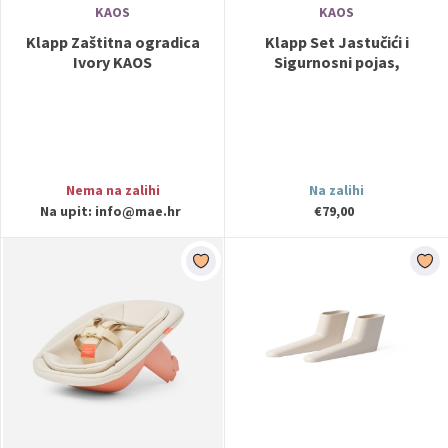
KAOS
KAOS
Klapp Zaštitna ogradica
Klapp Set Jastučići i
Ivory KAOS
Sigurnosni pojas,
Terracotta Pink KAOS
Nema na zalihi
Na zalihi
Na upit:
info@mae.hr
€79,00