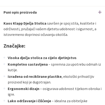
Sve banke
Master
Jednokratno
Sve banke
Maestro
Jednokratno
Puni opis proizvoda
ECC
Discover
Jednokratno
Kaos Klapp Dječja Stolica
savršen je spoj stila, kvalitete i
održivosti, pružajući vašem djetetu udobnost i sigurnost, a
istovremeno doprinosi očuvanju okoliša.
Značajke
:
Visoka dječja stolica za cijelo djetinjstvo
.
Kompletno sastavljena
– spremna za upotrebu odmah iz
kutije.
Izrađena od reciklirane plastike
, ekološki prihvatljiv
proizvod koji je dugotrajan.
Ergonomski dizajn
– osigurava udobnost tijekom obroka i
igre.
Lako održavanje i čišćenje
– idealna za obiteljske