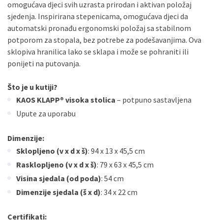
omogućava djeci svih uzrasta prirodan i aktivan položaj
sjedenja. Inspirirana stepenicama, omogućava djeci da
automatski pronađu ergonomski položaj sa stabilnom
potporom za stopala, bez potrebe za podešavanjima. Ova
sklopiva hranilica lako se sklapa i može se pohraniti ili
ponijeti na putovanja.
Što je u kutiji?
KAOS KLAPP® visoka stolica
– potpuno sastavljena
Upute za uporabu
Dimenzije:
Sklopljeno (v x d x š)
: 94 x 13 x 45,5 cm
Rasklopljeno (v x d x š)
: 79 x 63 x 45,5 cm
Visina sjedala (od poda)
: 54 cm
Dimenzije sjedala (š x d)
: 34 x 22 cm
Certifikati: