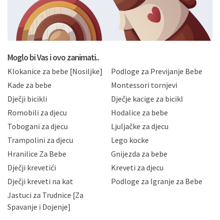
svoje osobne podatke u jednu od prijavnih
formi/obrazaca dostupnih na ovim web stranicama.
BRO'N BRO d.o.o. će s Vašim osobnim podacima
postupati sukladno Općoj uredbi o zaštiti podataka
koju možete pročitati ovdje, sukladno Politici
privatnosti i kolačića koju možete pročitati ovdje i
Moglo bi Vas i ovo zanimati..
sukladno drugim primjenjivim propisima Republike
Klokanice za bebe [Nosiljke]
Podloge za Previjanje Bebe
Hrvatske, a uvijek uz primjenu odgovarajućih tehničkih i
sigurnosnih mjera zaštite osobnih podataka od
Kade za bebe
Montessori tornjevi
neovlaštenog pristupa, zlouporabe, otkrivanja,
Dječji bicikli
Dječje kacige za bicikl
gubitka ili uništenja. Mae.hr štiti privatnost svojih
korisnika i posjetitelja web stranica, čuva povjerljivost
Romobili za djecu
Hodalice za bebe
Vaših osobnih podataka te omogućava pristup i
Tobogani za djecu
Ljuljačke za djecu
priopćavanje osobnih podataka samo onim svojim
zaposlenicima kojima su isti potrebni radi provedbe
Trampolini za djecu
Lego kocke
njihovih poslovnih aktivnosti, a trećim osobama samo u
Hranilice Za Bebe
Gnijezda za bebe
slučajevima koji su dozvoljeni zakonima. Napominjemo
da možete u svako doba, u potpunosti ili djelomice,
Dječji krevetići
Kreveti za djecu
bez naknade i objašnjenja odustati od dane privole i
Dječji kreveti na kat
Podloge za Igranje za Bebe
zatražiti prestanak aktivnosti obrade Vaših osobnih
Jastuci za Trudnice [Za
podataka. Opoziv privole možete podnijeti poštom na
gore navedenu adresu ili e-mailom na adresu:
Spavanje i Dojenje]