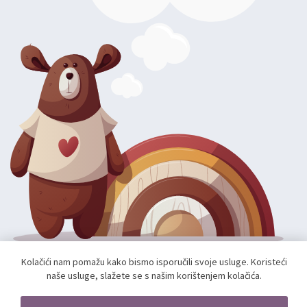
Kolačići nam pomažu kako bismo isporučili svoje usluge. Koristeći
Autorska prava; 2026 mae.hr. Sva prava pridržana.
naše usluge, slažete se s našim korištenjem kolačića.
Web shop izradio:
unamente.agency