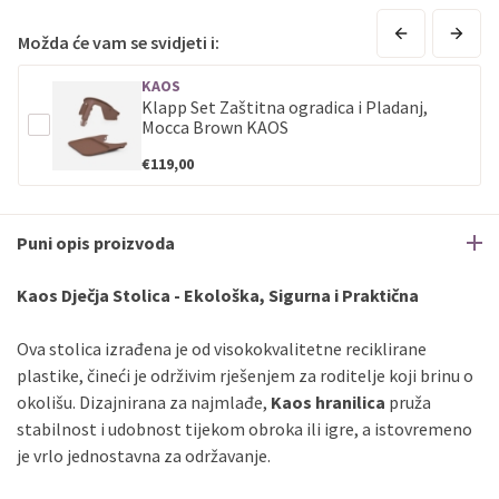
Sve banke
Master
Jednokratno
Sve banke
Maestro
Jednokratno
Možda će vam se svidjeti i:
ECC
Discover
Jednokratno
KAOS
Klapp Set Zaštitna ogradica i Pladanj,
Mocca Brown KAOS
€119,00
Puni opis proizvoda
Kaos Dječja Stolica - Ekološka, Sigurna i Praktična
Ova stolica izrađena je od visokokvalitetne reciklirane
plastike, čineći je održivim rješenjem za roditelje koji brinu o
okolišu. Dizajnirana za najmlađe,
Kaos hranilica
pruža
stabilnost i udobnost tijekom obroka ili igre, a istovremeno
je vrlo jednostavna za održavanje.