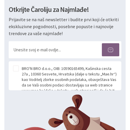
Otkrijte Čaroliju za Najmlađe!
Prijavite se na naš newsletter i budite prvi koji će otkriti
ekskluzivne pogodnosti, posebne popuste i najnovije
trendove za vaše najmlađe!
BRO'N BRO d.o.o., OIB: 10590165499, Kašinska cesta
27a , 10360 Sesvete, Hrvatska (dalje u tekstu „Mae.hr“)
kao Voditelj zbirke osobnih podataka, obavještava Vas
da se Vaši osobni podaci dostavljaju sa web stranice
www.mae.hr (dalje u tekstu „web stranice“) i da će biti
obrađeni. Prihvaćanjem ove Izjave smatra se da
slobodno i izričito dajete privolu za prikupljanje i daljnju
obradu Vaših osobnih podataka koje ustupate Mae.hr
putem ovih web stranica u svrhu odgovora i daljnje
komunikacije na Vaš upit poslan kroz kontakt obrazac.
Radi se o dobrovoljnom davanju podataka te ovu
Izjavu niste dužni prihvatiti odnosno niste dužni unositi