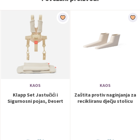
KAOS
KAOS
Klapp Set Jastučići i
Zaštita protiv naginjanja za
Sigurnosni pojas, Desert
recikliranu dječju stolicu
Sand KAOS
Cream KAOS