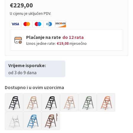
€229,00
U cijenu je uključen PDV.
Plaćanje na rate
do 12 rata
Iznos jedne rate:
€19,08
mjesečno
Vrijeme isporuke:
PBZ
Visa
do
12
rata
od 3 do 9 dana
PBZ
Visa Premium
do
12
rata
Erste
Diners
do
12
rata
Dostupno i u ovim uzorcima
Erste
Maestro
do
12
rata
Erste
Master
do
12
rata
Erste
Visa
do
12
rata
Sve banke
Visa
Jednokratno