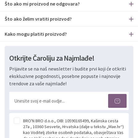
Što ako mi proizvod ne odgovara?
Što ako želim vratiti proizvod?
Kako mogu platiti proizvod?
Otkrijte Čaroliju za Najmlađe!
Prijavite se na naš newsletter i budite prvi koji će otkriti
ekskluzivne pogodnosti, posebne popuste i najnovije
trendove za vaše najmlađe!
BRO'N BRO d.o.o., OIB: 10590165499, Kašinska cesta
27a , 10360 Sesvete, Hrvatska (dalje u tekstu „Mae.hr“)
kao Voditelj zbirke osobnih podataka, obavještava Vas