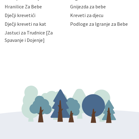
njihovih poslovnih aktivnosti, a trećim osobama samo u
Hranilice Za Bebe
Gnijezda za bebe
slučajevima koji su dozvoljeni zakonima. Napominjemo
da možete u svako doba, u potpunosti ili djelomice,
Dječji krevetići
Kreveti za djecu
bez naknade i objašnjenja odustati od dane privole i
Dječji kreveti na kat
Podloge za Igranje za Bebe
zatražiti prestanak aktivnosti obrade Vaših osobnih
Jastuci za Trudnice [Za
podataka. Opoziv privole možete podnijeti poštom na
gore navedenu adresu ili e-mailom na adresu:
Spavanje i Dojenje]