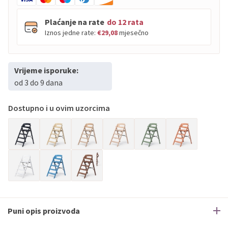
Plaćanje na rate
do 12 rata
Iznos jedne rate:
€29,08
mjesečno
Vrijeme isporuke:
PBZ
Visa
do
12
rata
od 3 do 9 dana
PBZ
Visa Premium
do
12
rata
Erste
Diners
do
12
rata
Dostupno i u ovim uzorcima
Erste
Maestro
do
12
rata
Erste
Master
do
12
rata
Erste
Visa
do
12
rata
Sve banke
Visa
Jednokratno
Sve banke
Master
Jednokratno
Sve banke
Maestro
Jednokratno
Puni opis proizvoda
ECC
Discover
Jednokratno