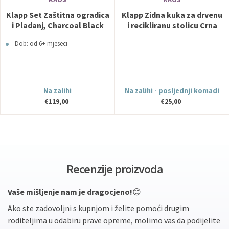
Klapp Set Zaštitna ogradica
Klapp Zidna kuka za drvenu
i Pladanj, Charcoal Black
i recikliranu stolicu Crna
KAOS
KAOS
Dob: od 6+ mjeseci
Na zalihi
Na zalihi - posljednji komadi
€119,00
€25,00
Recenzije proizvoda
Vaše mišljenje nam je dragocjeno!
😊
Ako ste zadovoljni s kupnjom i želite pomoći drugim
roditeljima u odabiru prave opreme, molimo vas da podijelite