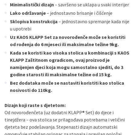
Minimalistički dizajn
– savršeno se uklapa u svaki interijer
Lako održavanje
– jednostavno brisanje i čišćenje
Sklopiva konstrukcija
– jednostavno spremanje kada nije
u upotrebi
Uz KAOS KLAPP Set za novorođenče može se koristiti
od rođenja do 6 mjeseci ili maksimalne težine 9kg.
Kada se koristi kao visoka stolica u kombinaciji s KAOS
KLAPP Zaštitnom ogradicom, ovaj proizvod je
namijenjen djeci koja mogu samostalno sjediti, do 3
godine starosti ili maksimalne težine od 15 kg.
Bez dodataka može se nastaviti koristiti kao stolica
nosivosti do 110kg.
Dizajn koji raste s djetetom:
Od novorođenčeta (uz dodatni KLAPP® Set) do djece i
tinejdžera – ova stolica se prilagođava potrebama i veličini
djeteta bez podešavanja. Stepenasti dizajn automatski
omogućuje stabilan oslonac za stopala i pravilan položaj