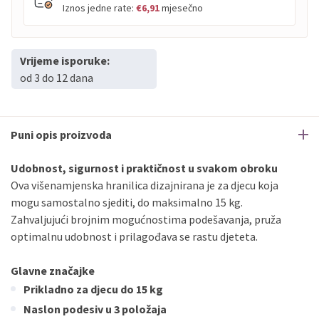
Iznos jedne rate:
€6,91
mjesečno
Vrijeme isporuke:
PBZ
Visa
do
12
rata
od 3 do 12 dana
PBZ
Visa Premium
do
12
rata
Erste
Diners
do
12
rata
Erste
Maestro
do
12
rata
Puni opis proizvoda
Erste
Master
do
12
rata
Erste
Visa
do
12
rata
Udobnost, sigurnost i praktičnost u svakom obroku
Ova višenamjenska hranilica dizajnirana je za djecu koja
mogu samostalno sjediti, do maksimalno 15 kg.
Sve banke
Visa
Jednokratno
Zahvaljujući brojnim mogućnostima podešavanja, pruža
Sve banke
Master
Jednokratno
optimalnu udobnost i prilagođava se rastu djeteta.
Sve banke
Maestro
Jednokratno
ECC
Discover
Jednokratno
Glavne značajke
Prikladno za djecu do 15 kg
Naslon podesiv u 3 položaja