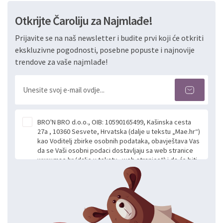
Otkrijte Čaroliju za Najmlađe!
Prijavite se na naš newsletter i budite prvi koji će otkriti
ekskluzivne pogodnosti, posebne popuste i najnovije
trendove za vaše najmlađe!
BRO'N BRO d.o.o., OIB: 10590165499, Kašinska cesta
27a , 10360 Sesvete, Hrvatska (dalje u tekstu „Mae.hr“)
kao Voditelj zbirke osobnih podataka, obavještava Vas
da se Vaši osobni podaci dostavljaju sa web stranice
www.mae.hr (dalje u tekstu „web stranice“) i da će biti
obrađeni. Prihvaćanjem ove Izjave smatra se da
slobodno i izričito dajete privolu za prikupljanje i daljnju
obradu Vaših osobnih podataka koje ustupate Mae.hr
putem ovih web stranica u svrhu odgovora i daljnje
komunikacije na Vaš upit poslan kroz kontakt obrazac.
Radi se o dobrovoljnom davanju podataka te ovu