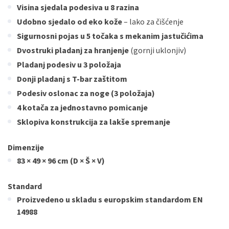
Visina sjedala podesiva u 8 razina
Udobno sjedalo od eko kože
– lako za čišćenje
Sigurnosni pojas u 5 točaka s mekanim jastučićima
Dvostruki pladanj za hranjenje
(gornji uklonjiv)
Pladanj podesiv u 3 položaja
Donji pladanj s T-bar zaštitom
Podesiv oslonac za noge (3 položaja)
4 kotača za jednostavno pomicanje
Sklopiva konstrukcija za lakše spremanje
Dimenzije
83 × 49 × 96 cm (D × Š × V)
Standard
Proizvedeno u skladu s europskim standardom EN
14988