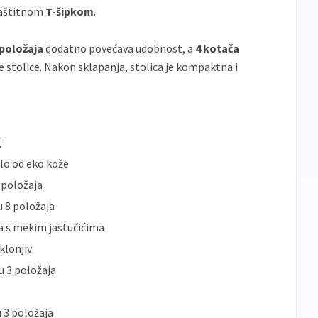
zaštitnom
T-šipkom
.
 položaja
dodatno povećava udobnost, a
4 kotača
stolice. Nakon sklapanja, stolica je kompaktna i
g
alo od eko kože
 položaja
u 8 položaja
ka s mekim jastučićima
klonjiv
u 3 položaja
 3 položaja