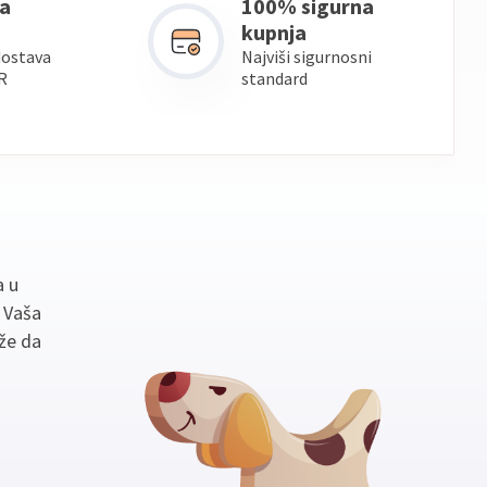
a
100% sigurna
kupnja
dostava
Najviši sigurnosni
R
standard
a u
. Vaša
že da