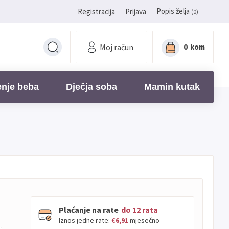
Popis želja
Registracija
Prijava
(0)
Moj račun
0
kom
enje beba
Dječja soba
Mamin kutak
Plaćanje na rate
do 12 rata
Iznos jedne rate:
€6,91
mjesečno