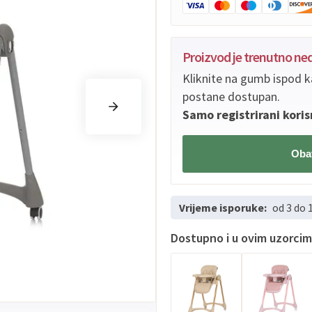
Proizvod je trenutno n
Kliknite na gumb ispod k
postane dostupan.
Samo registrirani koris
Obav
Vrijeme isporuke:
od 3 do 
Dostupno i u ovim uzorci