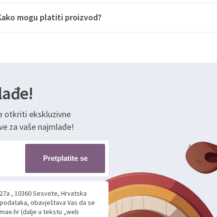
Kako mogu platiti proizvod?
lađe!
e otkriti ekskluzivne
ve za vaše najmlađe!
Pretplatite se
 27a , 10360 Sesvete, Hrvatska
h podataka, obavještava Vas da se
mae.hr (dalje u tekstu „web