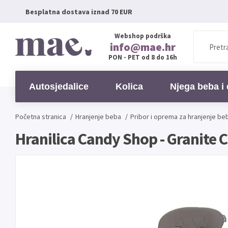
Besplatna dostava iznad 70 EUR
Webshop podrška
info@mae.hr
PON - PET od 8 do 16h
Autosjedalice
Kolica
Njega beba i 
Početna stranica
/
Hranjenje beba
/
Pribor i oprema za hranjenje be
Hranilica Candy Shop - Granite 