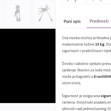
Prednosti
Puni opis
Ova visoka stolica prikladna
maksimalne težine
15 kg
. Di
sigurnosti i praktičnosti tij
Široko i udobno sjedalo pres
sjedenje. Naslon za leđa mož
može prilagoditi u
8 različit
visini stola.
Sigurnost je osigurana
sigur
ramena. Dvostruki pladanj om
ukloniti radi jednostavnog či