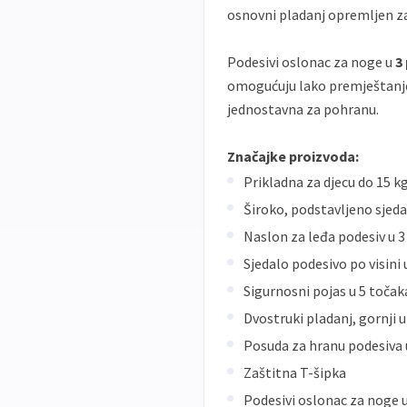
osnovni pladanj opremljen 
Podesivi oslonac za noge u
3
omogućuju lako premještanje 
jednostavna za pohranu.
Značajke proizvoda:
Prikladna za djecu do 15 k
Široko, podstavljeno sjed
Naslon za leđa podesiv u 3
Sjedalo podesivo po visini 
Sigurnosni pojas u 5 toča
Dvostruki pladanj, gornji u
Posuda za hranu podesiva 
Zaštitna T-šipka
Podesivi oslonac za noge u