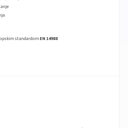
tanje
nja
uropskim standardom
EN 14988