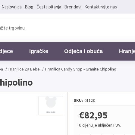
Naslovnica
Blog
Česta pitanja
Brendovi
Kontaktirajte nas
djece
Igračke
Odjeća i obuća
Hranj
ba
/
Hranilice Za Bebe
/
Hranilica Candy Shop - Granite Chipolino
Chipolino
SKU:
61128
€82,95
U cijenu je uključen PDV.