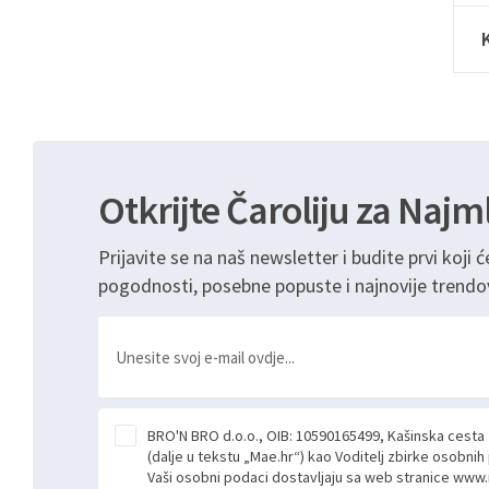
Otkrijte Čaroliju za Najm
Prijavite se na naš newsletter i budite prvi koji ć
pogodnosti, posebne popuste i najnovije trendo
BRO'N BRO d.o.o., OIB: 10590165499, Kašinska cesta
(dalje u tekstu „Mae.hr“) kao Voditelj zbirke osobni
Vaši osobni podaci dostavljaju sa web stranice www.