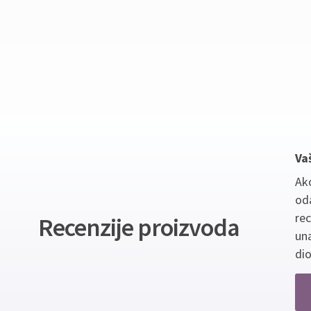
Va
Ako
oda
re
Recenzije proizvoda
un
dio