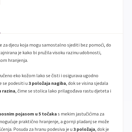
 je za djecu koja mogu samostalno sjediti bez pomoći, do
zajnirana je kako bi pružila visoku razinu udobnosti,
ekom hranjenja.
vučeno eko kožom lako se čisti i osigurava ugodno
e se podesiti u
3 položaja nagiba
, dok se visina sjedala
ih razina
, čime se stolica lako prilagođava rastu djeteta i
nosnim pojasom u 5 točaka
s mekim jastučićima za
ogućuje praktično hranjenje, a gornji pladanj se može
šćenja. Posuda za hranu podesiva je u
3 položaja
, dok je