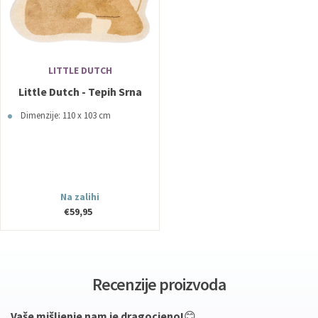
LITTLE DUTCH
Little Dutch - Tepih Srna
Dimenzije: 110 x 103 cm
Na zalihi
€59,95
Recenzije proizvoda
Vaše mišljenje nam je dragocjeno!
😊