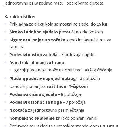
jednostavno prilagođava rastu i potrebama djeteta.
Karakteristike:
Prikladna za djecu koja samostalno sjede,
do 15 kg
Široko i udobno sjedalo
presvučeno eko kožom
Sigurnosni pojas u 5 točaka
s mekim jastučićima za
ramena
Podesivi naslon za leđa
– 3 položaja nagiba
Dvostruki pladanj za hranu
gornji pladanj se može ukloniti radi lakšeg čišćenja
Pladanj podesiv naprijed–natrag
– 3 položaja
Osnovni pladanj sa
zaštitnom T-šipkom
Podesiva visina sjedala
– 8 položaja
Podesivi oslonac za noge
– 3 položaja
4 kotača
za jednostavno premještanje
Kompaktno sklapanje
za lako pohranjivanje
Proizvedena u skladu s europskim standardom
EN 14988