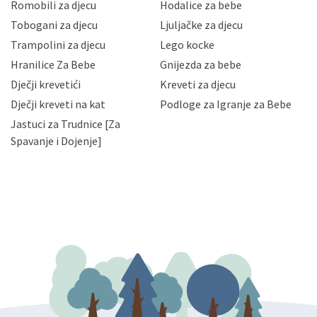
korisnika i posjetitelja web stranica, čuva povjerljivost
Romobili za djecu
Hodalice za bebe
Vaših osobnih podataka te omogućava pristup i
Tobogani za djecu
Ljuljačke za djecu
priopćavanje osobnih podataka samo onim svojim
zaposlenicima kojima su isti potrebni radi provedbe
Trampolini za djecu
Lego kocke
njihovih poslovnih aktivnosti, a trećim osobama samo u
Hranilice Za Bebe
Gnijezda za bebe
slučajevima koji su dozvoljeni zakonima. Napominjemo
da možete u svako doba, u potpunosti ili djelomice,
Dječji krevetići
Kreveti za djecu
bez naknade i objašnjenja odustati od dane privole i
Dječji kreveti na kat
Podloge za Igranje za Bebe
zatražiti prestanak aktivnosti obrade Vaših osobnih
Jastuci za Trudnice [Za
podataka. Opoziv privole možete podnijeti poštom na
gore navedenu adresu ili e-mailom na adresu:
Spavanje i Dojenje]