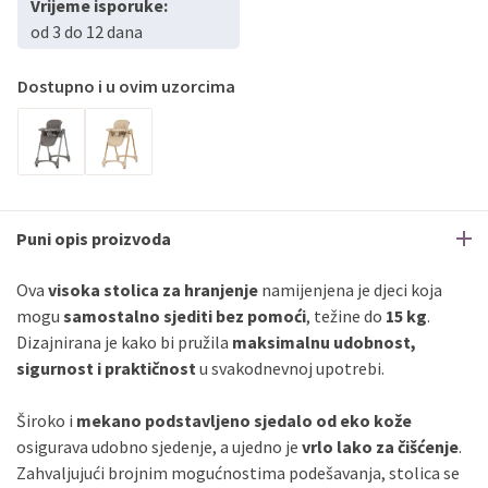
Vrijeme isporuke:
PBZ
Visa
do
12
rata
od 3 do 12 dana
PBZ
Visa Premium
do
12
rata
Erste
Diners
do
12
rata
Dostupno i u ovim uzorcima
Erste
Maestro
do
12
rata
Erste
Master
do
12
rata
Erste
Visa
do
12
rata
Sve banke
Visa
Jednokratno
Puni opis proizvoda
Sve banke
Master
Jednokratno
Sve banke
Maestro
Jednokratno
Ova
visoka stolica za hranjenje
namijenjena je djeci koja
mogu
samostalno sjediti bez pomoći
, težine do
15 kg
.
ECC
Discover
Jednokratno
Dizajnirana je kako bi pružila
maksimalnu udobnost,
sigurnost i praktičnost
u svakodnevnoj upotrebi.
Široko i
mekano podstavljeno sjedalo od eko kože
osigurava udobno sjedenje, a ujedno je
vrlo lako za čišćenje
.
Zahvaljujući brojnim mogućnostima podešavanja, stolica se