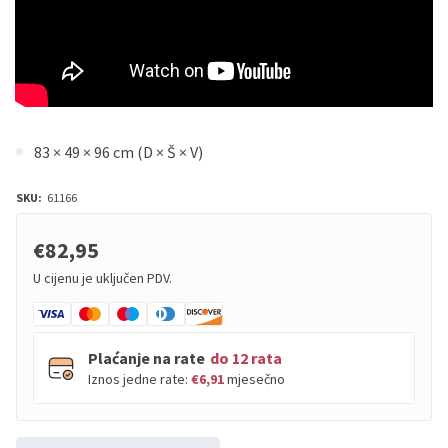
83 × 49 × 96 cm (D × Š × V)
SKU:
61166
€82,95
U cijenu je uključen PDV.
Plaćanje na rate
do 12 rata
Iznos jedne rate:
€6,91
mjesečno