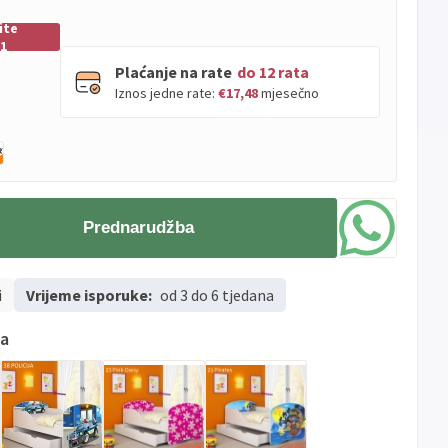
ite
01
Plaćanje na rate
do 12 rata
Iznos jedne rate:
€17,48
mjesečno
PBZ
Visa
do
12
rata
Visa
PBZ
do
12
rata
Premium
Prednarudžba
Erste
Diners
do
12
rata
Erste
Maestro
do
12
rata
i
Vrijeme isporuke:
Erste
od 3 do 6 tjedana
Master
do
12
rata
Erste
Visa
do
12
rata
ma
Sve
Visa
Jednokratno
banke
Sve
Master
Jednokratno
banke