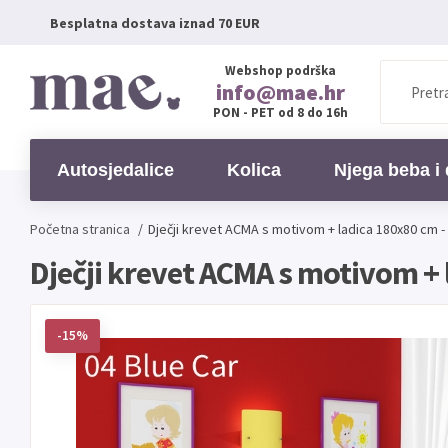
Besplatna dostava iznad 70 EUR
Webshop podrška
info@mae.hr
PON - PET od 8 do 16h
Autosjedalice
Kolica
Njega beba i 
Početna stranica
/
Dječji krevet ACMA s motivom + ladica 180x80 cm - 
Dječji krevet ACMA s motivom + 
-15%