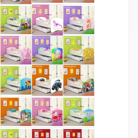
Sve
Maestro
Jednokratno
banke
ECC
Discover
Jednokratno