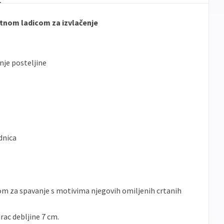
atnom ladicom za izvlačenje
nje posteljine
dnica
om za spavanje s motivima njegovih omiljenih crtanih
rac debljine 7 cm.