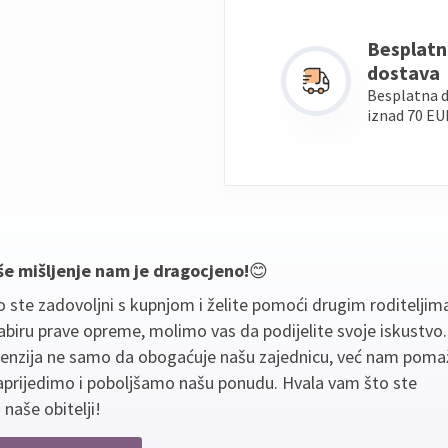
Besplatn
dostava
Besplatna 
iznad 70 EU
še mišljenje nam je dragocjeno!
😊
 ste zadovoljni s kupnjom i želite pomoći drugim roditeljim
biru prave opreme, molimo vas da podijelite svoje iskustvo
cenzija ne samo da obogaćuje našu zajednicu, već nam poma
aprijedimo i poboljšamo našu ponudu. Hvala vam što ste
 naše obitelji!