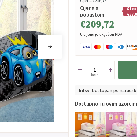
Cijena:
€246,73
Cijena s
Šted
popustom:
€37,
€209,72
U cijenu je uključen PDV.
kom
Info:
Dostupan po narudžb
Dostupno i u ovim uzorci