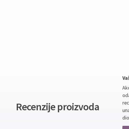
Va
Ako
oda
re
Recenzije proizvoda
un
dio