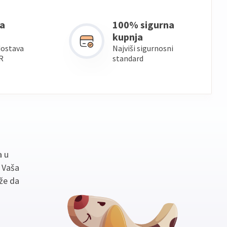
a
100% sigurna
kupnja
dostava
Najviši sigurnosni
R
standard
a u
. Vaša
že da