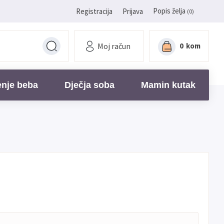
Popis želja
Registracija
Prijava
(0)
Moj račun
0
kom
enje beba
Dječja soba
Mamin kutak