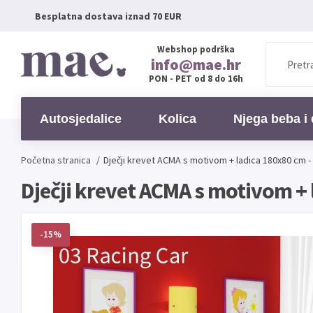
Besplatna dostava iznad 70 EUR
Webshop podrška
info@mae.hr
PON - PET od 8 do 16h
Autosjedalice
Kolica
Njega beba i 
Početna stranica
/
Dječji krevet ACMA s motivom + ladica 180x80 cm -
Dječji krevet ACMA s motivom + 
-15%