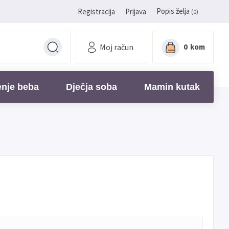
Popis želja
Registracija
Prijava
(0)
Moj račun
0
kom
enje beba
Dječja soba
Mamin kutak