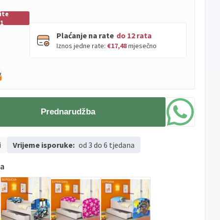
ite
01
Plaćanje na rate
do 12 rata
Iznos jedne rate:
€17,48
mjesečno
PBZ
Visa
do
12
rata
Visa
PBZ
do
12
rata
Premium
Prednarudžba
Erste
Diners
do
12
rata
Erste
Maestro
do
12
rata
i
Vrijeme isporuke:
Erste
od 3 do 6 tjedana
Master
do
12
rata
Erste
Visa
do
12
rata
ma
Sve
Visa
Jednokratno
banke
Sve
Master
Jednokratno
banke