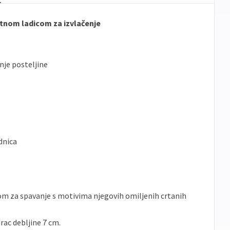
atnom ladicom za izvlačenje
nje posteljine
dnica
om za spavanje s motivima njegovih omiljenih crtanih
rac debljine 7 cm.