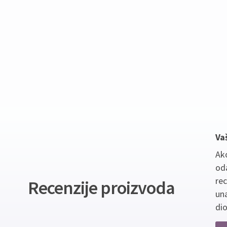
Va
Ako
oda
re
Recenzije proizvoda
un
dio