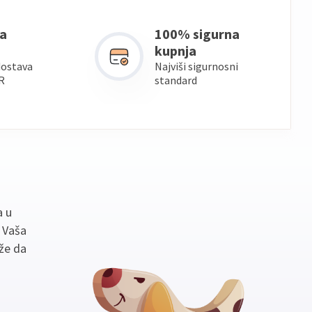
a
100% sigurna
kupnja
dostava
Najviši sigurnosni
R
standard
a u
. Vaša
že da