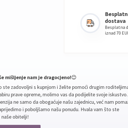
Besplatn
dostava
Besplatna 
iznad 70 EU
še mišljenje nam je dragocjeno!
😊
 ste zadovoljni s kupnjom i želite pomoći drugim roditeljim
biru prave opreme, molimo vas da podijelite svoje iskustvo
cenzija ne samo da obogaćuje našu zajednicu, već nam poma
aprijedimo i poboljšamo našu ponudu. Hvala vam što ste
 naše obitelji!