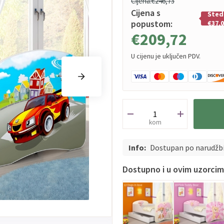
Cijena:
€246,73
Cijena s
Šted
popustom:
€37,
€209,72
U cijenu je uključen PDV.
kom
Info:
Dostupan po narudžb
Dostupno i u ovim uzorci