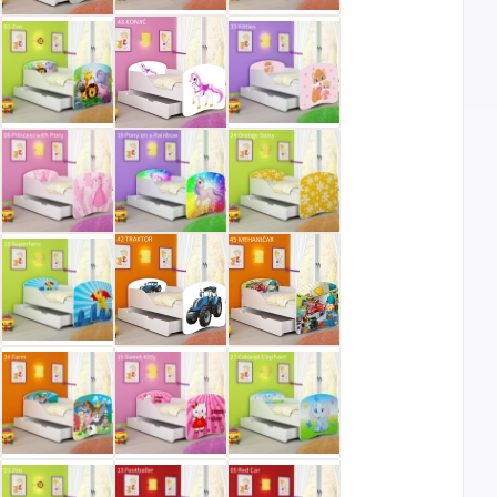
Sve
Maestro
Jednokratno
banke
ECC
Discover
Jednokratno